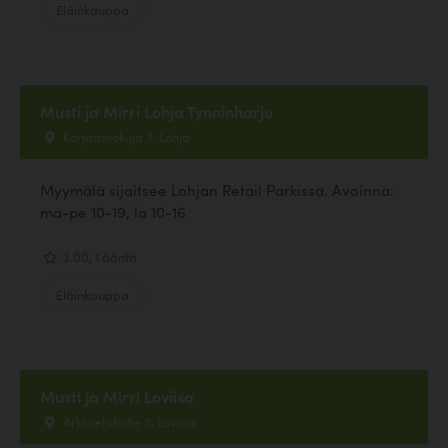
Eläinkauppa
Musti ja Mirri Lohja Tynninharju
Korjaamokuja 3, Lohja
Myymälä sijaitsee Lohjan Retail Parkissa. Avoinna:
ma-pe 10-19, la 10-16
3.00, 1 ääntä
Eläinkauppa
Musti ja Mirri Loviisa
Arkkitehdintie 5, Loviisa