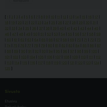
Koirapuisto
[
1
|
2
|
3
|
4
|
5
|
6
|
7
|
8
|
9
|
10
|
11
|
12
|
13
|
14
|
15
|
16
|
17
|
18
|
19
|
20
|
21
|
22
|
23
|
24
|
25
|
26
|
27
|
28
|
29
|
30
|
31
|
32
|
33
|
34
|
35
|
36
|
37
|
38
|
39
|
40
|
41
|
42
|
43
|
44
|
45
|
46
|
47
|
48
|
49
|
50
|
51
|
52
|
53
|
54
|
55
|
56
|
57
|
58
|
59
|
60
|
61
|
62
|
63
|
64
|
65
|
66
|
67
|
68
|
69
|
70
|
71
|
72
|
73
|
74
|
75
|
76
|
77
|
78
|
79
|
80
|
81
|
82
|
83
|
84
|
85
|
86
|
87
|
88
|
89
|
90
|
91
|
92
|
93
|
94
|
95
|
96
|
97
|
98
|
99
|
100
|
101
|
102
|
103
|
104
|
105
|
106
|
107
|
108
|
109
|
110
|
111
|
112
|
113
|
114
|
115
|
116
|
117
|
118
|
119
|
120
|
121
|
122
|
123
|
124
|
125
]
Sivusto
Etusivu
Palveluhaku