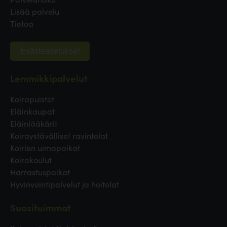
Lisää palvelu
Tietoa
Evästeasetukset
Lemmikkipalvelut
Koirapuistot
Eläinkaupat
Eläinlääkärit
Koiraystävälliset ravintolat
Koirien uimapaikat
Koirakoulut
Harrastuspaikat
Hyvinvointipalvelut ja hoitolat
Suosituimmat