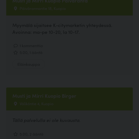
Musti ja Mirri Kuopio Päiväranta
Päivärannantie 18, Kuopio
Myymälä sijaitsee K-citymarketin yhteydessä.
Avoinna: ma-pe 10-20, la 10-17.
1 kommenttia
5.00, 1 ääntä
Eläinkauppa
Musti ja Mirri Kuopio Birger
Väliköntie 4, Kuopio
Tällä palvelulla ei ole kuvausta.
5.00, 2 ääntä