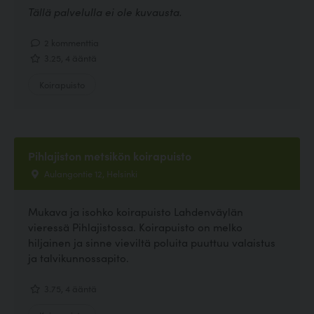
Tällä palvelulla ei ole kuvausta.
2 kommenttia
3.25, 4 ääntä
Koirapuisto
Pihlajiston metsikön koirapuisto
Aulangontie 12, Helsinki
Mukava ja isohko koirapuisto Lahdenväylän
vieressä Pihlajistossa. Koirapuisto on melko
hiljainen ja sinne vieviltä poluita puuttuu valaistus
ja talvikunnossapito.
3.75, 4 ääntä