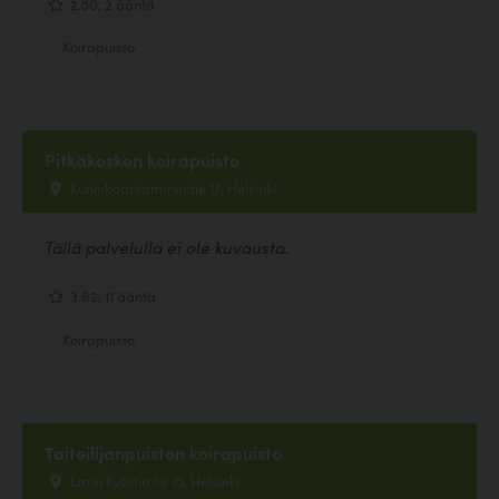
2.50, 2 ääntä
Koirapuisto
Pitkäkosken koirapuisto
Kuninkaantammentie 17, Helsinki
Tällä palvelulla ei ole kuvausta.
3.82, 11 ääntä
Koirapuisto
Taiteilijanpuiston koirapuisto
Larin Kyöstin tie 15, Helsinki