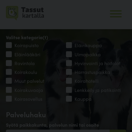
Valitse kategoria(t)
Koirapuisto
Eläinkauppa
Eläinlääkäri
Uimapaikka
Ravintola
Hyvinvointi ja hoitolat
Koirakoulu
Harrastuspaikka
Muut palvelut
Koirahotelli
Koirakuvaaja
Lenkkeily ja patikointi
Koirasovellus
Kauppa
Palveluhaku
Syötä paikkakunta, palvelun nimi tai osoite