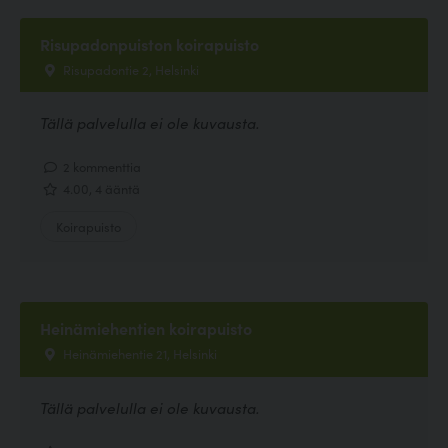
Risupadonpuiston koirapuisto
Risupadontie 2, Helsinki
Tällä palvelulla ei ole kuvausta.
2 kommenttia
4.00, 4 ääntä
Koirapuisto
Heinämiehentien koirapuisto
Heinämiehentie 21, Helsinki
Tällä palvelulla ei ole kuvausta.