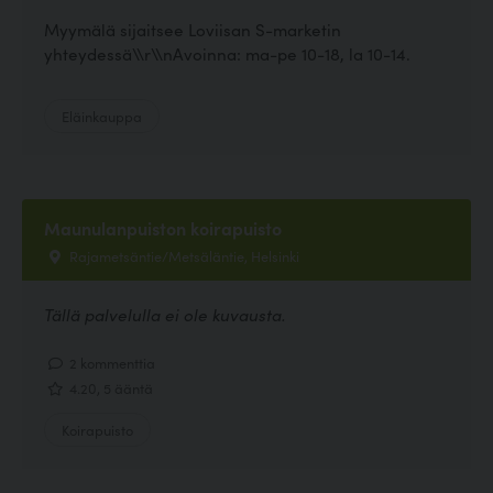
Myymälä sijaitsee Loviisan S-marketin
yhteydessä\\r\\nAvoinna: ma-pe 10-18, la 10-14.
Eläinkauppa
Maunulanpuiston koirapuisto
Rajametsäntie/Metsäläntie, Helsinki
Tällä palvelulla ei ole kuvausta.
2 kommenttia
4.20, 5 ääntä
Koirapuisto