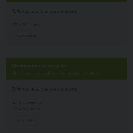
Tällä palvelulla ei ole kuvausta.
4.00, 1 ääntä
Koirapuisto
Risulanmäen koirapuisto
Tuomarinkylänpolku/Vanha Tuusulantie, Helsinki
Tällä palvelulla ei ole kuvausta.
2 kommenttia
1.29, 7 ääntä
Koirapuisto