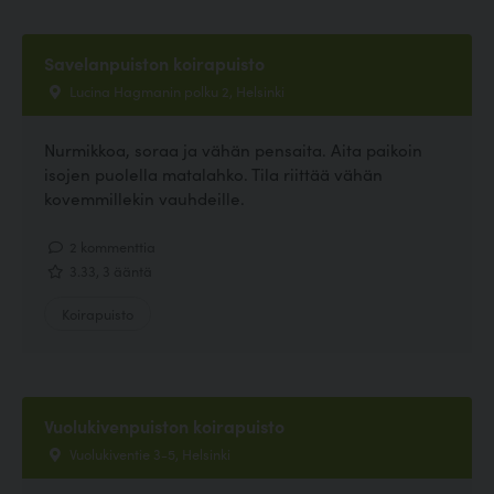
Savelanpuiston koirapuisto
Lucina Hagmanin polku 2, Helsinki
Nurmikkoa, soraa ja vähän pensaita. Aita paikoin
isojen puolella matalahko. Tila riittää vähän
kovemmillekin vauhdeille.
2 kommenttia
3.33, 3 ääntä
Koirapuisto
Vuolukivenpuiston koirapuisto
Vuolukiventie 3-5, Helsinki