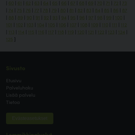
|
60
|
61
|
62
|
63
|
64
|
65
|
66
|
67
|
68
|
69
|
70
|
71
|
72
|
73
|
74
|
75
|
76
|
77
|
78
|
79
|
80
|
81
|
82
|
83
|
84
|
85
|
86
|
87
|
88
|
89
|
90
|
91
|
92
|
93
|
94
|
95
|
96
|
97
|
98
|
99
|
100
|
101
|
102
|
103
|
104
|
105
|
106
|
107
|
108
|
109
|
110
|
111
|
112
|
113
|
114
|
115
|
116
|
117
|
118
|
119
|
120
|
121
|
122
|
123
|
124
|
125
]
Sivusto
Etusivu
Palveluhaku
Lisää palvelu
Tietoa
Evästeasetukset
Lemmikkipalvelut