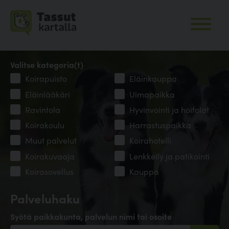
Valitse kategoria(t)
Koirapuisto
Eläinkauppa
Eläinlääkäri
Uimapaikka
Ravintola
Hyvinvointi ja hoitolat
Koirakoulu
Harrastuspaikka
Muut palvelut
Koirahotelli
Koirakuvaaja
Lenkkeily ja patikointi
Koirasovellus
Kauppa
Palveluhaku
Syötä paikkakunta, palvelun nimi tai osoite