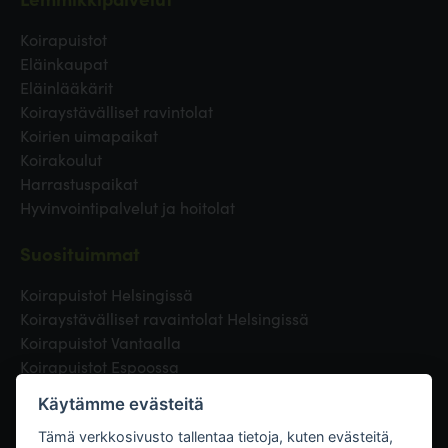
Koirapuistot
Eläinkaupat
Eläinlääkärit
Koiraystävälliset ravintolat
Koirien uimapaikat
Koirakoulut
Harrastuspaikat
Hyvinvointipalvelut ja hoitolat
Suosituimmat
Koirapuistot Helsingissä
Koiraystävälliset ravaintolat Helsingissä
Koirapuistot Vantaalla
Koirapuistot Espoossa
Koirapuistot Turussa
Käytämme evästeitä
Eläinlääkäri Helsingissä
Koirapuistot Tampereella
Tämä verkkosivusto tallentaa tietoja, kuten evästeitä,