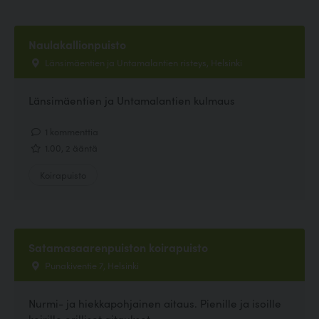
Naulakallionpuisto
Länsimäentien ja Untamalantien risteys, Helsinki
Länsimäentien ja Untamalantien kulmaus
1 kommenttia
1.00, 2 ääntä
Koirapuisto
Satamasaarenpuiston koirapuisto
Punakiventie 7, Helsinki
Nurmi- ja hiekkapohjainen aitaus. Pienille ja isoille
koirille erilliset aitaukset.