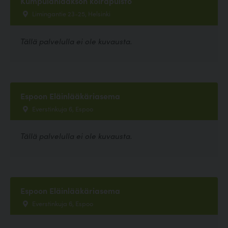
Kumpulanlaakson koirapuisto
Limingantie 23-25, Helsinki
Tällä palvelulla ei ole kuvausta.
Espoon Eläinlääkäriasema
Everstinkuja 6, Espoo
Tällä palvelulla ei ole kuvausta.
Espoon Eläinlääkäriasema
Everstinkuja 6, Espoo