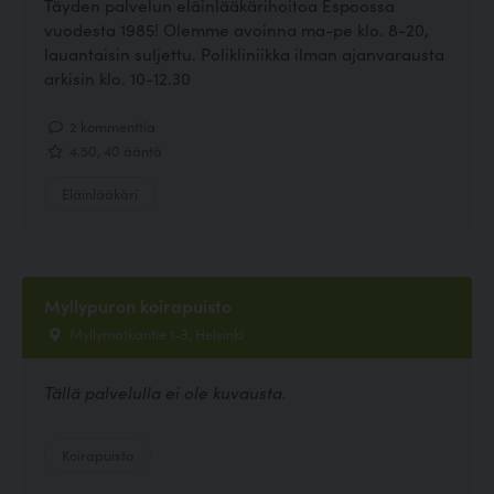
Täyden palvelun eläinlääkärihoitoa Espoossa
vuodesta 1985! Olemme avoinna ma-pe klo. 8-20,
lauantaisin suljettu. Polikliniikka ilman ajanvarausta
arkisin klo. 10-12.30
2 kommenttia
4.50, 40 ääntä
Eläinlääkäri
Myllypuron koirapuisto
Myllymatkantie 1-3, Helsinki
Tällä palvelulla ei ole kuvausta.
Koirapuisto