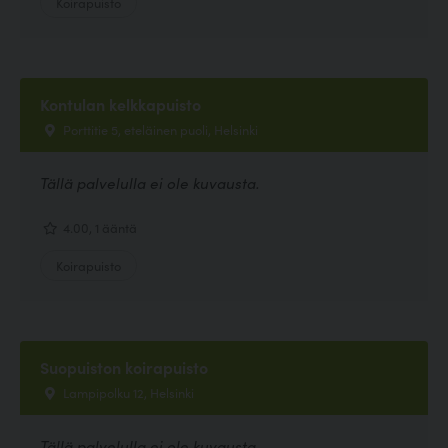
Koirapuisto
Kontulan kelkkapuisto
Porttitie 5, eteläinen puoli, Helsinki
Tällä palvelulla ei ole kuvausta.
4.00, 1 ääntä
Koirapuisto
Suopuiston koirapuisto
Lampipolku 12, Helsinki
Tällä palvelulla ei ole kuvausta.