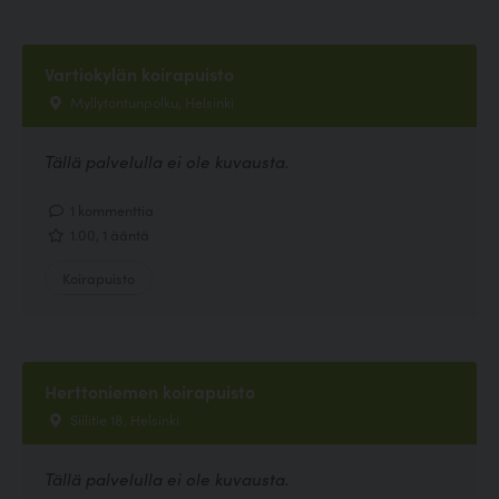
Vartiokylän koirapuisto
Myllytontunpolku, Helsinki
Tällä palvelulla ei ole kuvausta.
1 kommenttia
1.00, 1 ääntä
Koirapuisto
Herttoniemen koirapuisto
Siilitie 18, Helsinki
Tällä palvelulla ei ole kuvausta.