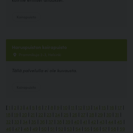
Koirapuisto
Haruspuiston koirapuisto
Prammikuja 2-3, Helsinki
Tällä palvelulla ei ole kuvausta.
Koirapuisto
[
1
|
2
|
3
|
4
|
5
|
6
|
7
|
8
|
9
|
10
|
11
|
12
|
13
|
14
|
15
|
16
|
17
|
18
|
19
|
20
|
21
|
22
|
23
|
24
|
25
|
26
|
27
|
28
|
29
|
30
|
31
|
32
|
33
|
34
|
35
|
36
|
37
|
38
|
39
|
40
|
41
|
42
|
43
|
44
|
45
|
46
|
47
|
48
|
49
|
50
|
51
|
52
|
53
|
54
|
55
|
56
|
57
|
58
|
59