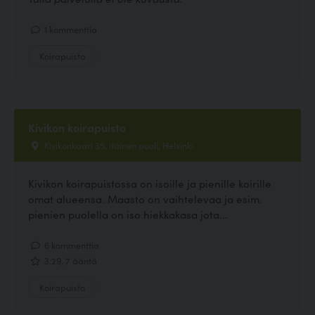
1 kommenttia
Koirapuisto
Kivikon koirapuisto
Kivikonkaari 35, itäinen puoli, Helsinki
Kivikon koirapuistossa on isoille ja pienille koirille
omat alueensa. Maasto on vaihtelevaa ja esim.
pienien puolella on iso hiekkakasa jota...
6 kommenttia
3.29, 7 ääntä
Koirapuisto