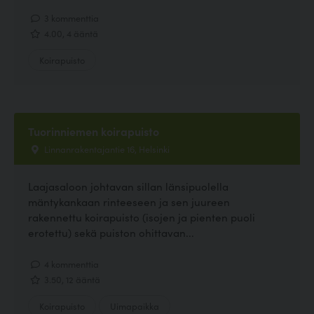
3 kommenttia
4.00, 4 ääntä
Koirapuisto
Tuorinniemen koirapuisto
Linnanrakentajantie 16, Helsinki
Laajasaloon johtavan sillan länsipuolella
mäntykankaan rinteeseen ja sen juureen
rakennettu koirapuisto (isojen ja pienten puoli
erotettu) sekä puiston ohittavan...
4 kommenttia
3.50, 12 ääntä
Koirapuisto
Uimapaikka