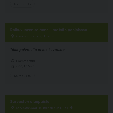
Koirapuisto
Roihuvuoren selänne - metsän pohjoisosa
Vuorenpeikontie 7, Helsinki
Tällä palvelulla ei ole kuvausta.
1 kommenttia
4.00, 1 ääntä
Koirapuisto
Sarvaston aluepuisto
Sarvastonkaari 15, itäinen puoli, Helsinki