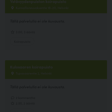
Ystävyydenpuiston koirapuisto
Kunnallisneuvoksentie 18-20, Helsinki
Tällä palvelulla ei ole kuvausta.
3.00, 3 ääntä
Koirapuisto
Kulosaaren koirapuisto
Tupasaarentie 2, Helsinki
Tällä palvelulla ei ole kuvausta.
2 kommenttia
2.50, 2 ääntä