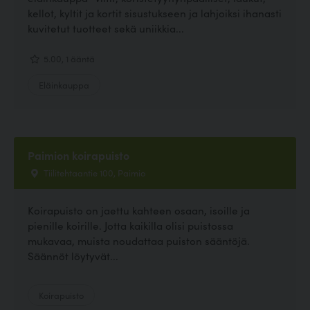
kellot, kyltit ja kortit sisustukseen ja lahjoiksi ihanasti
kuvitetut tuotteet sekä uniikkia...
5.00, 1 ääntä
Eläinkauppa
Paimion koirapuisto
Tiilitehtaantie 100, Paimio
Koirapuisto on jaettu kahteen osaan, isoille ja
pienille koirille. Jotta kaikilla olisi puistossa
mukavaa, muista noudattaa puiston sääntöjä.
Säännöt löytyvät...
Koirapuisto