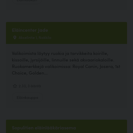
Eläincenter Jade
Akselintie 1, Nakkila
Valikoimista löytyy ruokia ja tarvikkeita koirille,
kissoille, jyrsijöille, linnuille sekä akvaariokaloille.
Ruokamerkkejä valikoimissa: Royal Canin, Josera, 1st
Choice, Golden...
2.33, 3 ääntä
Eläinkauppa
Sopulitien eläinlääkäriasema