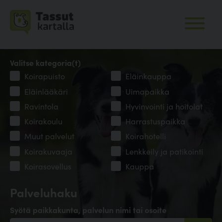
Valitse kategoria(t)
Koirapuisto
Eläinkauppa
Eläinlääkäri
Uimapaikka
Ravintola
Hyvinvointi ja hoitolat
Koirakoulu
Harrastuspaikka
Muut palvelut
Koirahotelli
Koirakuvaaja
Lenkkeily ja patikointi
Koirasovellus
Kauppa
Palveluhaku
Syötä paikkakunta, palvelun nimi tai osoite