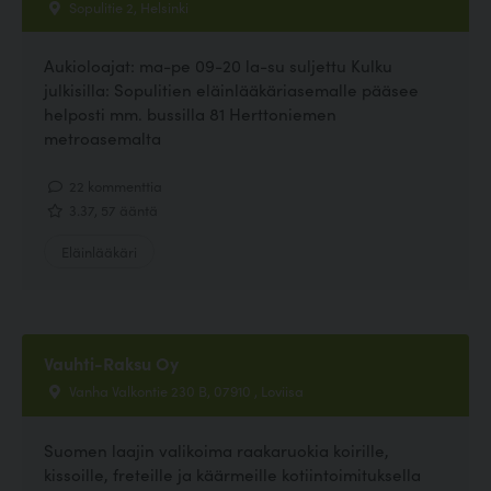
Sopulitie 2, Helsinki
Aukioloajat: ma-pe 09-20 la-su suljettu Kulku
julkisilla: Sopulitien eläinlääkäriasemalle pääsee
helposti mm. bussilla 81 Herttoniemen
metroasemalta
22 kommenttia
3.37, 57 ääntä
Eläinlääkäri
Vauhti-Raksu Oy
Vanha Valkontie 230 B, 07910 , Loviisa
Suomen laajin valikoima raakaruokia koirille,
kissoille, freteille ja käärmeille kotiintoimituksella