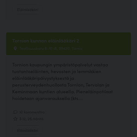
Eläinlääkäri
Tornion kunnan eläinlääkäri 2
Teollisuuskatu 8-10 i8, 95420, Tornio
Tornion kaupungin ympäristöpalvelut vastaa
tuotantoeläinten, hevosten ja lemmikkien
eläinlääkäripäivystyksestä ja
perusterveydenhuollosta Tornion, Tervolan ja
Keminmaan kuntien alueella. Pieneläinpotilaat
hoidetaan ajanvarauksella (kts....
10 kommenttia
3.12, 26 ääntä
Eläinlääkäri