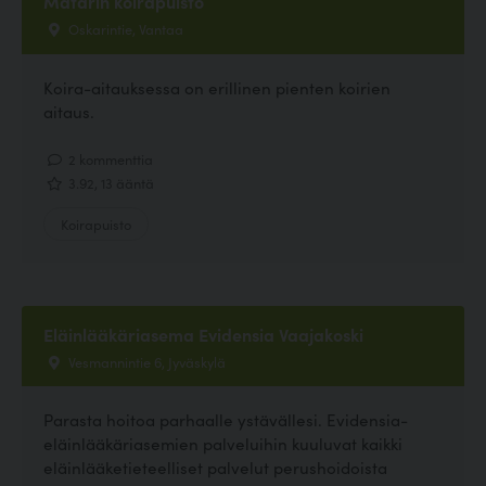
Matarin koirapuisto
Oskarintie, Vantaa
Koira-aitauksessa on erillinen pienten koirien
aitaus.
2 kommenttia
3.92, 13 ääntä
Koirapuisto
Eläinlääkäriasema Evidensia Vaajakoski
Vesmannintie 6, Jyväskylä
Parasta hoitoa parhaalle ystävällesi. Evidensia-
eläinlääkäriasemien palveluihin kuuluvat kaikki
eläinlääketieteelliset palvelut perushoidoista