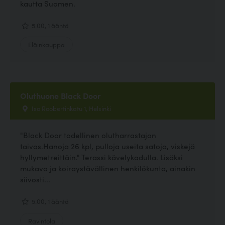
kautta Suomen.
5.00, 1 ääntä
Eläinkauppa
Oluthuone Black Door
Iso Roobertinkatu 1, Helsinki
"Black Door todellinen olutharrastajan
taivas.Hanoja 26 kpl, pulloja useita satoja, viskejä
hyllymetreittäin." Terassi kävelykadulla. Lisäksi
mukava ja koiraystävällinen henkilökunta, ainakin
siivosti...
5.00, 1 ääntä
Ravintola