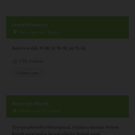
Lemmikkiasema
Kolmisopentie 3, Kuopio
Avoinna ark. 9-19, la 10-16, su 12-16
3.38, 13 ääntä
Eläinkauppa
Ravintola Miami
Yrttimaantie 26, Helsinki
Töyrynummella Helsingissä, loistava terassi minne
koirat ovat myös tervetulleita! Koirat ovat