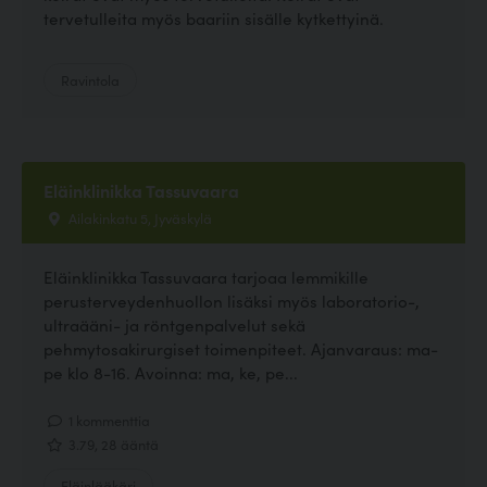
tervetulleita myös baariin sisälle kytkettyinä.
Ravintola
Eläinklinikka Tassuvaara
Ailakinkatu 5, Jyväskylä
Eläinklinikka Tassuvaara tarjoaa lemmikille
perusterveydenhuollon lisäksi myös laboratorio-,
ultraääni- ja röntgenpalvelut sekä
pehmytosakirurgiset toimenpiteet. Ajanvaraus: ma-
pe klo 8-16. Avoinna: ma, ke, pe...
1 kommenttia
3.79, 28 ääntä
Eläinlääkäri