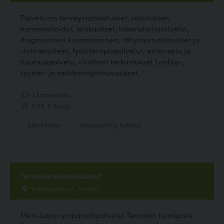
Palveluina terveystarkastukset, rokotukset,
hammashoidot, leikkaukset, laboratoriopalvelut,
diagnostinen kuvantaminen, tähystystutkimukset ja
-toimenpiteet, fysioterapiapalvelut, eutanasia ja
hautauspalvelu, viralliset tarkastukset Lonkka-,
kyynär- ja selkäröntgenkuvaukset,...
2 kommenttia
3.88, 8 ääntä
Eläinlääkäri
Hyvinvointi ja hoitolat
Tervolan eläinlääkärit
Konepajantie 2, Tervola
Meri-Lapin ympäristöpalvelut Tervolan toimipiste