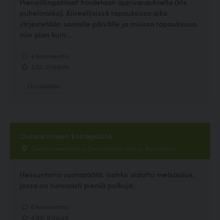
Pieneläinpotilaat hoidetaan ajanvarauksella (kts.
puhelinaika). Kiireellisissä tapauksissa aika
järjestetään samalle päivälle ja muissa tapauksissa
niin pian kuin...
4 kommenttia
3.52, 21 ääntä
Eläinlääkäri
Ounasrinteen koirapuisto
Ounasrinteentien ja Saaruantien risteys, Rovaniemi
Hessuntoria vastapäätä. Isohko aidattu metsäalue,
jossa on runsaasti pieniä polkuja.
6 kommenttia
4.00, 9 ääntä