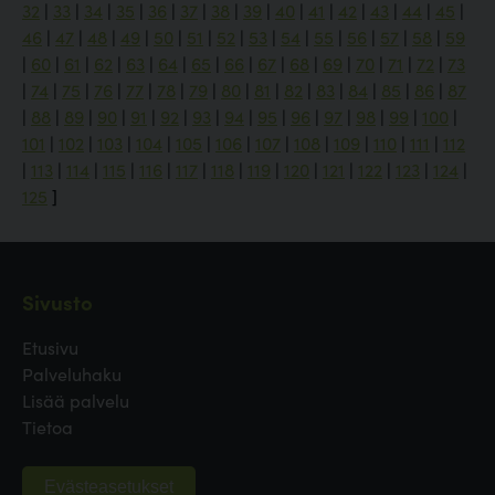
32
|
33
|
34
|
35
|
36
|
37
|
38
|
39
|
40
|
41
|
42
|
43
|
44
|
45
|
46
|
47
|
48
|
49
|
50
|
51
|
52
|
53
|
54
|
55
|
56
|
57
|
58
|
59
|
60
|
61
|
62
|
63
|
64
|
65
|
66
|
67
|
68
|
69
|
70
|
71
|
72
|
73
|
74
|
75
|
76
|
77
|
78
|
79
|
80
|
81
|
82
|
83
|
84
|
85
|
86
|
87
|
88
|
89
|
90
|
91
|
92
|
93
|
94
|
95
|
96
|
97
|
98
|
99
|
100
|
101
|
102
|
103
|
104
|
105
|
106
|
107
|
108
|
109
|
110
|
111
|
112
|
113
|
114
|
115
|
116
|
117
|
118
|
119
|
120
|
121
|
122
|
123
|
124
|
125
]
Sivusto
Etusivu
Palveluhaku
Lisää palvelu
Tietoa
Evästeasetukset