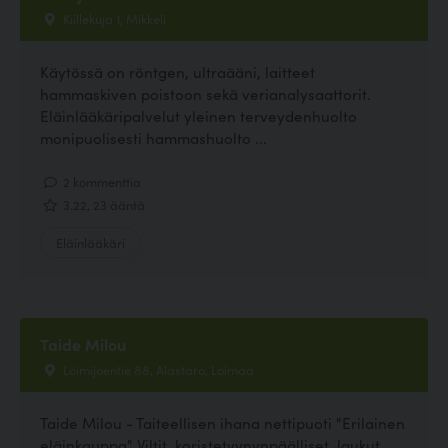
Kiillekuja 1, Mikkeli
Käytössä on röntgen, ultraääni, laitteet
hammaskiven poistoon sekä verianalysaattorit.
Eläinlääkäripalvelut yleinen terveydenhuolto
monipuolisesti hammashuolto ...
2 kommenttia
3.22, 23 ääntä
Eläinlääkäri
Taide Milou
Loimijoentie 88, Alastaro, Loimaa
Taide Milou - Taiteellisen ihana nettipuoti "Erilainen
eläinkauppa" Viltit, koristetyynynpäälliset, laukut,