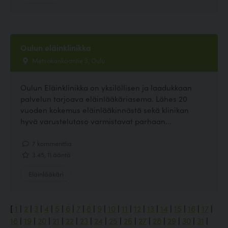
Oulun eläinklinikka
Metsokankaantie 3, Oulu
Oulun Eläinklinikka on yksilöllisen ja laadukkaan
palvelun tarjoava eläinlääkäriasema. Lähes 20
vuoden kokemus eläinlääkinnästä sekä klinikan
hyvä varustelutaso varmistavat parhaan...
7 kommenttia
3.45, 11 ääntä
Eläinlääkäri
[
1
|
2
|
3
|
4
|
5
|
6
|
7
|
8
|
9
|
10
|
11
|
12
|
13
|
14
|
15
|
16
|
17
|
18
|
19
|
20
|
21
|
22
|
23
|
24
|
25
|
26
|
27
|
28
|
29
|
30
|
31
|