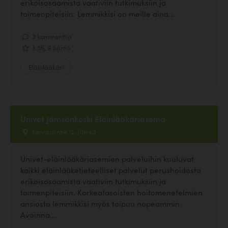
erikoisosaamista vaativiin tutkimuksiin ja
toimenpiteisiin. Lemmikkisi on meille aina...
3 kommenttia
3.56, 9 ääntä
Eläinlääkäri
Univet Jämsänkoski Eläinlääkäriasema
Kenraalintie 12, Jämsä
Univet-eläinlääkäriasemien palveluihin kuuluvat
kaikki eläinlääketieteelliset palvelut perushoidosta
erikoisosaamista vaativiin tutkimuksiin ja
toimenpiteisiin. Korkeatasoisten hoitomenetelmien
ansiosta lemmikkisi myös toipuu nopeammin.
Avoinna...