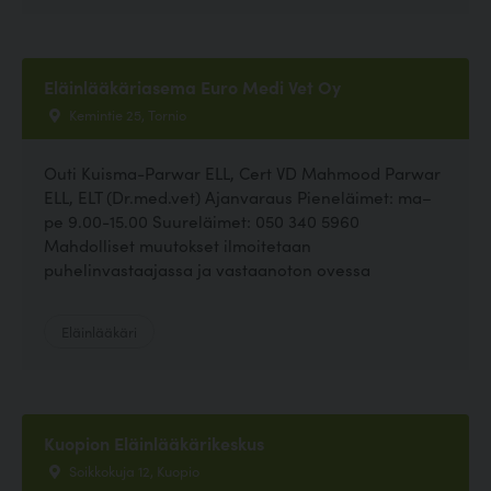
Eläinlääkäriasema Euro Medi Vet Oy
Kemintie 25, Tornio
Outi Kuisma-Parwar ELL, Cert VD Mahmood Parwar
ELL, ELT (Dr.med.vet) Ajanvaraus Pieneläimet: ma–
pe 9.00-15.00 Suureläimet: 050 340 5960
Mahdolliset muutokset ilmoitetaan
puhelinvastaajassa ja vastaanoton ovessa
Eläinlääkäri
Kuopion Eläinlääkärikeskus
Soikkokuja 12, Kuopio