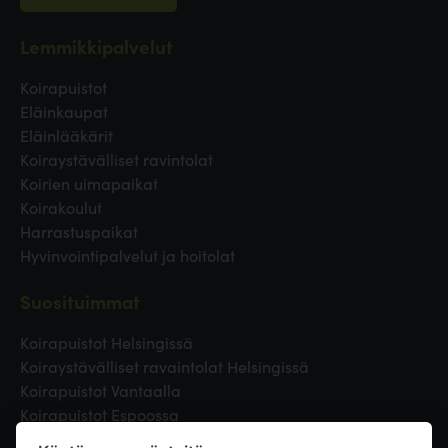
Lemmikkipalvelut
Koirapuistot
Eläinkaupat
Eläinlääkärit
Koiraystävälliset ravintolat
Koirien uimapaikat
Koirakoulut
Harrastuspaikat
Hyvinvointipalvelut ja hoitolat
Suosituimmat
Koirapuistot Helsingissä
Koiraystävälliset ravaintolat Helsingissä
Koirapuistot Vantaalla
Koirapuistot Espoossa
Koirapuistot Turussa