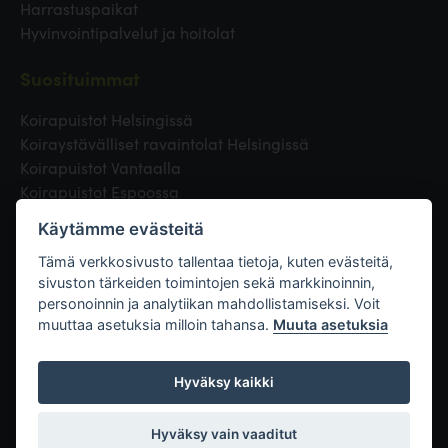
Harrastuspaikat
Hyvinvointipalvelut ja hoitolat
Suosituimmat
Koirapuistot Helsingissä
Koiraystävälliset ravaintolat Helsingissä
Koirapuistot Vantaalla
Koirapuistot Espoossa
Koirapuistot Turussa
Käytämme evästeitä
Eläinlääkäri Helsingissä
Koirapuistot Tampereella
Tämä verkkosivusto tallentaa tietoja, kuten evästeitä,
sivuston tärkeiden toimintojen sekä markkinoinnin,
personoinnin ja analytiikan mahdollistamiseksi. Voit
Linkit
muuttaa asetuksia milloin tahansa.
Muuta asetuksia
Hyväksy kaikki
Hyväksy vain vaaditut