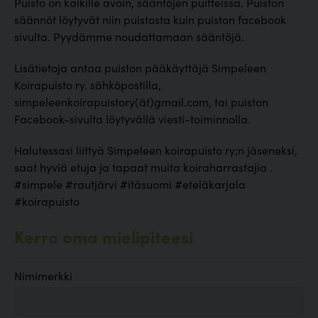
Puisto on kaikille avoin, sääntöjen puitteissa. Puiston
säännöt löytyvät niin puistosta kuin puiston facebook
sivulta. Pyydämme noudattamaan sääntöjä.
Lisätietoja antaa puiston pääkäyttäjä Simpeleen
Koirapuisto ry. sähköpostilla,
simpeleenkoirapuistory(ät)gmail.com, tai puiston
Facebook-sivulta löytyvällä viesti-toiminnolla.
Halutessasi liittyä Simpeleen koirapuisto ry;n jäseneksi,
saat hyviä etuja ja tapaat muita koiraharrastajia .
#simpele #rautjärvi #itäsuomi #eteläkarjala
#koirapuisto
Kerro oma mielipiteesi
Nimimerkki