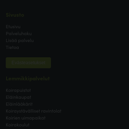
Sivusto
Etusivu
Palveluhaku
Lisää palvelu
Tietoa
Evästeasetukset
Lemmikkipalvelut
Koirapuistot
Eläinkaupat
Eläinlääkärit
Koiraystävälliset ravintolat
Koirien uimapaikat
Koirakoulut