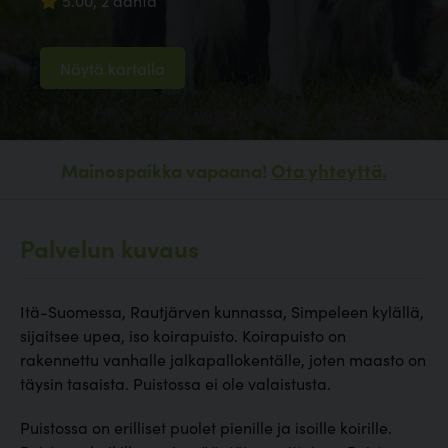
5.00, 2 ääntä
Näytä kartalla
Mainospaikka vapaana!
Ota yhteyttä.
Palvelun kuvaus
Itä-Suomessa, Rautjärven kunnassa, Simpeleen kylällä,
sijaitsee upea, iso koirapuisto. Koirapuisto on
rakennettu vanhalle jalkapallokentälle, joten maasto on
täysin tasaista. Puistossa ei ole valaistusta.
Puistossa on erilliset puolet pienille ja isoille koirille.