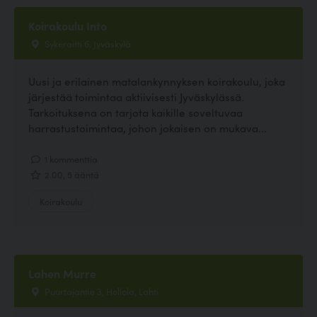
Koirakoulu Into
Sykeraitti 6, Jyväskylä
Uusi ja erilainen matalankynnyksen koirakoulu, joka
järjestää toimintaa aktiivisesti Jyväskylässä.
Tarkoituksena on tarjota kaikille soveltuvaa
harrastustoimintaa, johon jokaisen on mukava...
1 kommenttia
2.00, 5 ääntä
Koirakoulu
Lahen Murre
Puurtajantie 3, Hollola, Lahti