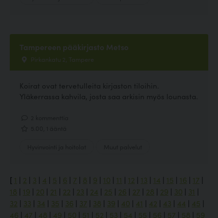
Tampereen pääkirjasto Metso
Pirkankatu 2, Tampere
Koirat ovat tervetulleita kirjaston tiloihin.
Yläkerrassa kahvila, josta saa arkisin myös lounasta.
2 kommenttia
5.00, 1 ääntä
Hyvinvointi ja hoitolat
Muut palvelut
[
1
|
2
|
3
|
4
|
5
|
6
|
7
|
8
|
9
|
10
|
11
|
12
|
13
|
14
|
15
|
16
|
17
|
18
|
19
|
20
|
21
|
22
|
23
|
24
|
25
|
26
|
27
|
28
|
29
|
30
|
31
|
32
|
33
|
34
|
35
|
36
|
37
|
38
|
39
|
40
|
41
|
42
|
43
|
44
|
45
|
46
|
47
|
48
|
49
|
50
|
51
|
52
|
53
|
54
|
55
|
56
|
57
|
58
|
59