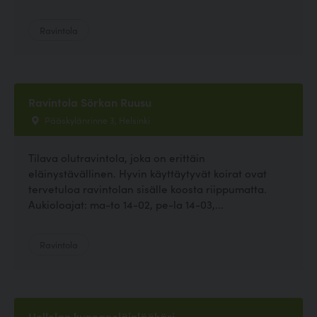
Ravintola
Ravintola Sörkan Ruusu
Pääskylänrinne 3, Helsinki
Tilava olutravintola, joka on erittäin
eläinystävällinen. Hyvin käyttäytyvät koirat ovat
tervetuloa ravintolan sisälle koosta riippumatta.
Aukioloajat: ma-to 14-02, pe-la 14-03,...
Ravintola
Hollolan kunnaneläinlääkäri