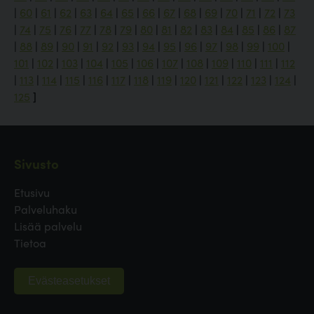
|
60
|
61
|
62
|
63
|
64
|
65
|
66
|
67
|
68
|
69
|
70
|
71
|
72
|
73
|
74
|
75
|
76
|
77
|
78
|
79
|
80
|
81
|
82
|
83
|
84
|
85
|
86
|
87
|
88
|
89
|
90
|
91
|
92
|
93
|
94
|
95
|
96
|
97
|
98
|
99
|
100
|
101
|
102
|
103
|
104
|
105
|
106
|
107
|
108
|
109
|
110
|
111
|
112
|
113
|
114
|
115
|
116
|
117
|
118
|
119
|
120
|
121
|
122
|
123
|
124
|
125
]
Sivusto
Etusivu
Palveluhaku
Lisää palvelu
Tietoa
Evästeasetukset