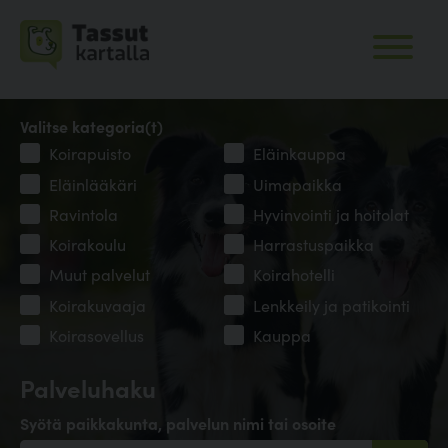
Valitse kategoria(t)
Koirapuisto
Eläinkauppa
Eläinlääkäri
Uimapaikka
Ravintola
Hyvinvointi ja hoitolat
Koirakoulu
Harrastuspaikka
Muut palvelut
Koirahotelli
Koirakuvaaja
Lenkkeily ja patikointi
Koirasovellus
Kauppa
Palveluhaku
Syötä paikkakunta, palvelun nimi tai osoite