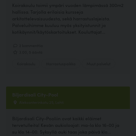
Koirakoulu toimii ympäri vuoden lämpimässä 300m2
hallissa. Tarjolla erilaisia kursseja
arkitottelevaisuudesta, sekä harrastuslajeista.
Palveluihimme kuuluu myös yksityistunnit ja
kotikäynnit/käytöskartoitukset. Kouluttajat...
2 kommenttia
3.00, 5 ääntä
Koirakoulu
Harrastuspaikka
Muut palvelut
Biljardisali City-Pool
Aleksanterinkatu 25, Lahti
Biljardisali City-Pooliin ovat kaikki eläimet
tervetulleita! Kesän aukioloajat: ma-la klo 16-00 ja
su klo 14-00. Syksyllä auki taas joka päivä klo...