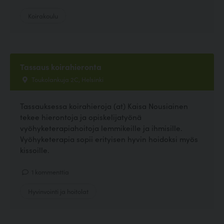
Koirakoulu
Tassaus koirahieronta
Toukolankuja 2C, Helsinki
Tassauksessa koirahieroja (at) Kaisa Nousiainen
tekee hierontoja ja opiskelijatyönä
vyöhyketerapiahoitoja lemmikeille ja ihmisille.
Vyöhyketerapia sopii erityisen hyvin hoidoksi myös
kissoille.
1 kommenttia
Hyvinvointi ja hoitolat