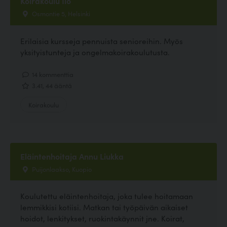
Koirakoulu Ilo
Osmontie 5, Helsinki
Erilaisia kursseja pennuista senioreihin. Myös
yksityistunteja ja ongelmakoirakoulutusta.
14 kommenttia
3.41, 44 ääntä
Koirakoulu
Eläintenhoitaja Annu Liukka
Puijonlaakso, Kuopio
Koulutettu eläintenhoitaja, joka tulee hoitamaan
lemmikkisi kotiisi. Matkan tai työpäivän aikaiset
hoidot, lenkitykset, ruokintakäynnit jne. Koirat,