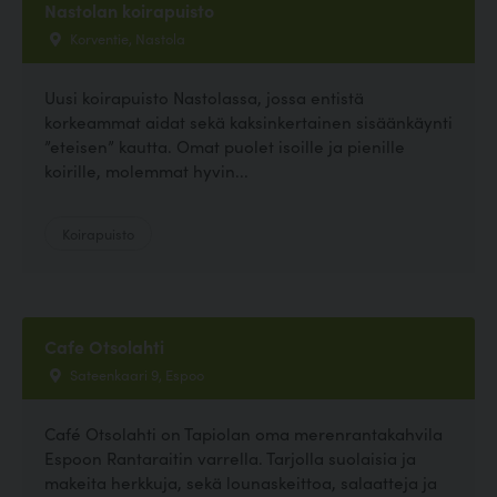
Nastolan koirapuisto
Korventie, Nastola
Uusi koirapuisto Nastolassa, jossa entistä
korkeammat aidat sekä kaksinkertainen sisäänkäynti
”eteisen” kautta. Omat puolet isoille ja pienille
koirille, molemmat hyvin...
Koirapuisto
Cafe Otsolahti
Sateenkaari 9, Espoo
Café Otsolahti on Tapiolan oma merenrantakahvila
Espoon Rantaraitin varrella. Tarjolla suolaisia ja
makeita herkkuja, sekä lounaskeittoa, salaatteja ja