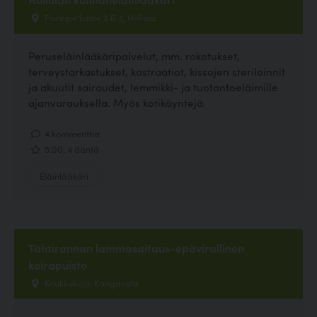
Parinpellontie 2 B 2, Hollola
Peruseläinlääkäripalvelut, mm. rokotukset,
terveystarkastukset, kastraatiot, kissojen steriloinnit
ja akuutit sairaudet, lemmikki- ja tuotantoeläimille
ajanvarauksella. Myös kotikäyntejä.
4 kommenttia
5.00, 4 ääntä
Eläinlääkäri
Tähtirannan lammasaitaus-epävirallinen
koirapuisto
Koukkukuja, Kangasala