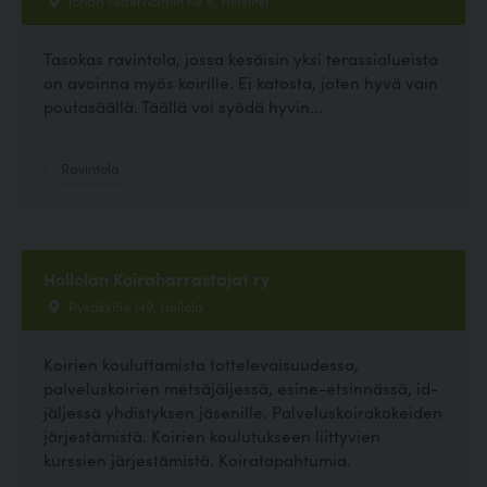
Tasokas ravintola, jossa kesäisin yksi terassialueista
on avoinna myös koirille. Ei katosta, joten hyvä vain
poutasäällä. Täällä voi syödä hyvin...
Ravintola
Hollolan Koiraharrastajat ry
Pysäkkitie 149, Hollola
Koirien kouluttamista tottelevaisuudessa,
palveluskoirien metsäjäljessä, esine-etsinnässä, id-
jäljessä yhdistyksen jäsenille. Palveluskoirakokeiden
järjestämistä. Koirien koulutukseen liittyvien
kurssien järjestämistä. Koiratapahtumia.