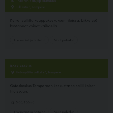
Tullintorin kauppakeskus
Tullikatu 6, Tampere
Koirat sallittu kauppakeskuksen tiloissa. Liikkeissä
käytännöt voivat vaihdella.
Hyvinvointi ja hoitolat
Muut palvelut
Koskikeskus
Hatanpään valtatie 1, Tampere
Ostoskeskus Tampereen keskustassa sallii koirat
tiloissaan.
5.00, 1 ääntä
Hyvinvointi ja hoitolat
Muut palvelut