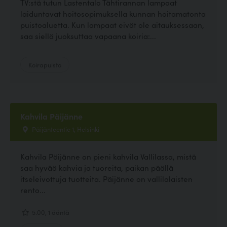
TV:stä tutun Lastentalo Tähtirannan lampaat
laiduntavat hoitosopimuksella kunnan hoitamatonta
puistoaluetta. Kun lampaat eivät ole aitauksessaan,
saa siellä juoksuttaa vapaana koiria:...
Koirapuisto
Kahvila Päijänne
Päijänteentie 1, Helsinki
Kahvila Päijänne on pieni kahvila Vallilassa, mistä
saa hyvää kahvia ja tuoreita, paikan päällä
itseleivottuja tuotteita. Päijänne on vallilalaisten
rento...
5.00, 1 ääntä