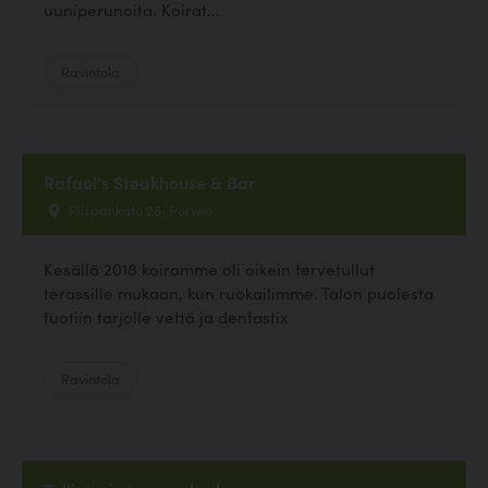
uuniperunoita. Koirat...
Ravintola
Rafael's Steakhouse & Bar
Piispankatu 28, Porvoo
Kesällä 2018 koiramme oli oikein tervetullut
terassille mukaan, kun ruokailimme. Talon puolesta
tuotiin tarjolle vettä ja dentastix
Ravintola