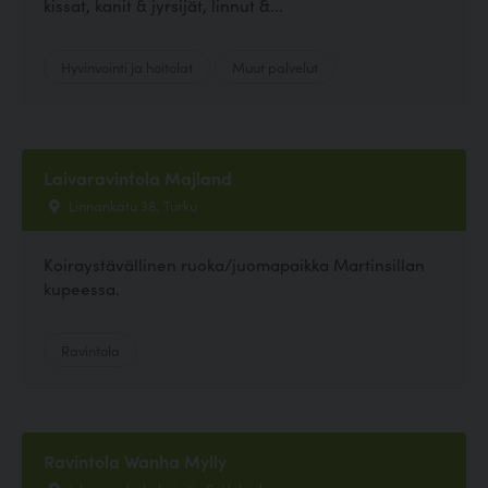
kissat, kanit & jyrsijät, linnut &...
Hyvinvointi ja hoitolat
Muut palvelut
Laivaravintola Majland
Linnankatu 38, Turku
Koiraystävällinen ruoka/juomapaikka Martinsillan
kupeessa.
Ravintola
Ravintola Wanha Mylly
johan sederholmin tie 8, Helsinki