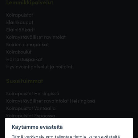
Lemmikkipalvelut
Koirapuistot
Eläinkaupat
Eläinlääkärit
Koiraystävälliset ravintolat
Koirien uimapaikat
Koirakoulut
Harrastuspaikat
Hyvinvointipalvelut ja hoitolat
Suosituimmat
Koirapuistot Helsingissä
Koiraystävälliset ravaintolat Helsingissä
Koirapuistot Vantaalla
Koirapuistot Espoossa
Koirapuistot Turussa
Käytämme evästeitä
Eläinlääkäri Helsingissä
Koirapuistot Tampereella
Tämä verkkosivusto tallentaa tietoja, kuten evästeitä,