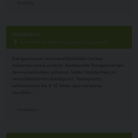
Ravintola
Eläinlääkäri
Sairaalantie 15, 51200 Kangasniemi, Kangasniemi
Kangasniemen kunnaneläinlääkäri hoitaa
kaikenkarvaisia ystäviä. Vastaanotto Kangasniemen
terveyskeskuksen pihassa, lisäksi tilakäyntejä ja
lemmikkieläinten kotikäynnit. Vastaanotto
arkiaamuisin klo 8-10 ilman ajanvarausta,
muulloin...
Eläinlääkäri