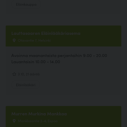
Eläinkauppa
Lauttasaaren Eläinlääkäriasema
Otavantie 7, Helsinki
Avoinna maanantaista perjantaihin 9.00 - 20.00
Lauantaisin 10.00 - 14.00
3.10, 21 ääntä
Eläinlääkäri
Murren Murkina Mankkaa
Mankkaantie 2-4, Espoo