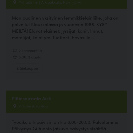
Yrittäjäntie 3 A Klaukkala, Nurmijärvi
Monipuolinen yksityinen lemmikkieläinliike, joka on
palvellut Klaukkalassa jo vuodesta 1988. KYSY
MEILTÄ! Elävät eläimet: jyrsijät, kanit, linnut,
matelijat, kalat ym. Tuotteet: hevosille...
2 kommenttia
5.00, 2 ääntä
Eläinkauppa
Eläinsairaala Aisti
Virtatie 9, Vantaa
Työaika arkipäivisin on klo 8.00-20.00. Palvelumme:
Päivystys 24 tunnin jatkuva päivystys sisältää