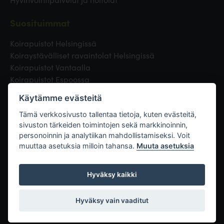
Suosituimmat
Koirapuistot Helsingissä
Koiraystävälliset ravaintolat Helsingissä
Koirapuistot Vantaalla
Koirapuistot Espoossa
Koirapuistot Turussa
Käytämme evästeitä
Eläinlääkäri Helsingissä
Koirapuistot Tampereella
Tämä verkkosivusto tallentaa tietoja, kuten evästeitä,
sivuston tärkeiden toimintojen sekä markkinoinnin,
personoinnin ja analytiikan mahdollistamiseksi. Voit
Linkit
muuttaa asetuksia milloin tahansa.
Muuta asetuksia
Hyväksy kaikki
Hyväksy vain vaaditut