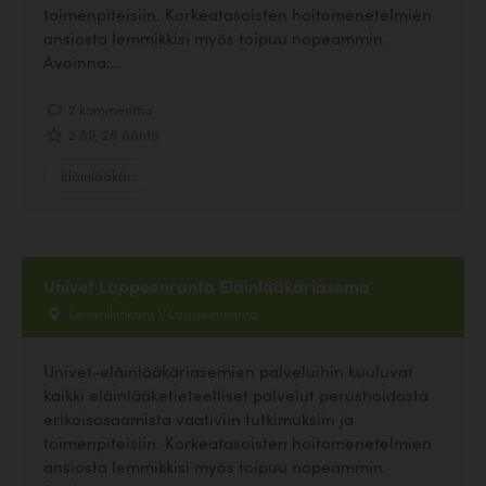
toimenpiteisiin. Korkeatasoisten hoitomenetelmien
ansiosta lemmikkisi myös toipuu nopeammin.
Avoinna:...
2 kommenttia
2.89, 28 ääntä
Eläinlääkäri
Univet Lappeenranta Eläinlääkäriasema
Lemmikinkatu 1, Lappeenranta
Univet-eläinlääkäriasemien palveluihin kuuluvat
kaikki eläinlääketieteelliset palvelut perushoidosta
erikoisosaamista vaativiin tutkimuksiin ja
toimenpiteisiin. Korkeatasoisten hoitomenetelmien
ansiosta lemmikkisi myös toipuu nopeammin.