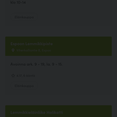
klo 10-14
Eläinkauppa
Espoon Lemmikkipiste
Viherkalliontie 8, Espoo
Avoinna ark. 9 - 19, la. 9 - 15.
4.17, 6 ääntä
Eläinkauppa
Lemmikkieläinliike Halikatti