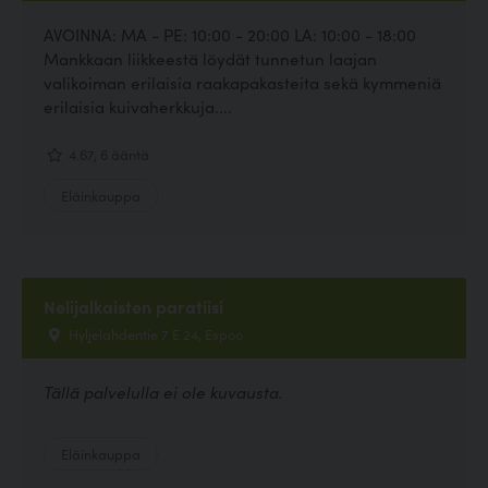
AVOINNA: MA - PE: 10:00 - 20:00 LA: 10:00 - 18:00
Mankkaan liikkeestä löydät tunnetun laajan
valikoiman erilaisia raakapakasteita sekä kymmeniä
erilaisia kuivaherkkuja....
4.67, 6 ääntä
Eläinkauppa
Nelijalkaisten paratiisi
Hyljelahdentie 7 E 24, Espoo
Tällä palvelulla ei ole kuvausta.
Eläinkauppa