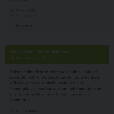
9 kommenttia
2.88, 16 ääntä
Eläinlääkäri
Univet Turku Eläinlääkäriasema
Itäinen Rantakatu 66, Turku
Univet-eläinlääkäriasemien palveluihin kuuluvat
kaikki eläinlääketieteelliset palvelut perushoidosta
erikoisosaamista vaativiin tutkimuksiin ja
toimenpiteisiin. Korkeatasoisten hoitomenetelmien
ansiosta lemmikkisi myös toipuu nopeammin.
Avoinna:...
3.00, 10 ääntä