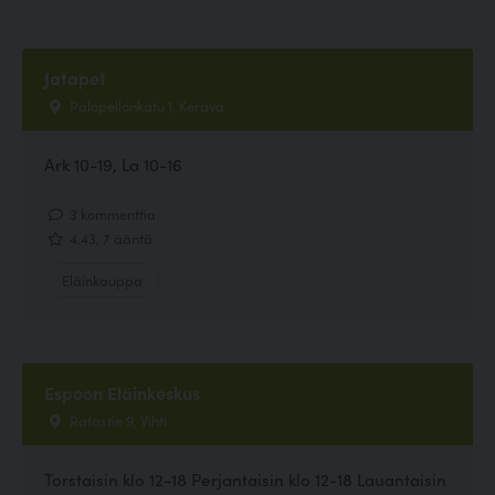
Jatapet
Palopellonkatu 1, Kerava
Ark 10-19, La 10-16
3 kommenttia
4.43, 7 ääntä
Eläinkauppa
Espoon Eläinkeskus
Ratastie 9, Vihti
Torstaisin klo 12-18 Perjantaisin klo 12-18 Lauantaisin