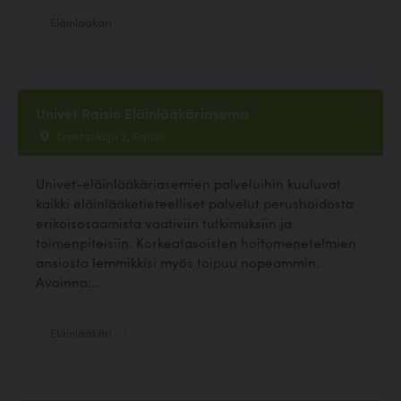
Eläinlääkäri
Univet Raisio Eläinlääkäriasema
Kreetankuja 2, Raisio
Univet-eläinlääkäriasemien palveluihin kuuluvat
kaikki eläinlääketieteelliset palvelut perushoidosta
erikoisosaamista vaativiin tutkimuksiin ja
toimenpiteisiin. Korkeatasoisten hoitomenetelmien
ansiosta lemmikkisi myös toipuu nopeammin.
Avoinna:...
Eläinlääkäri