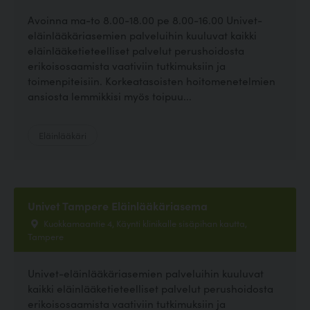
Avoinna ma-to 8.00-18.00 pe 8.00-16.00 Univet-
eläinlääkäriasemien palveluihin kuuluvat kaikki
eläinlääketieteelliset palvelut perushoidosta
erikoisosaamista vaativiin tutkimuksiin ja
toimenpiteisiin. Korkeatasoisten hoitomenetelmien
ansiosta lemmikkisi myös toipuu...
Eläinlääkäri
Univet Tampere Eläinlääkäriasema
Kuokkamaantie 4, Käynti klinikalle sisäpihan kautta,
Tampere
Univet-eläinlääkäriasemien palveluihin kuuluvat
kaikki eläinlääketieteelliset palvelut perushoidosta
erikoisosaamista vaativiin tutkimuksiin ja