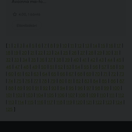
Avoinna ma-to...
4.00, 1 ääntä
Eläinlääkäri
[
1
|
2
|
3
|
4
|
5
|
6
|
7
|
8
|
9
|
10
|
11
|
12
|
13
|
14
|
15
|
16
|
17
|
18
|
19
|
20
|
21
|
22
|
23
|
24
|
25
|
26
|
27
|
28
|
29
|
30
|
31
|
32
|
33
|
34
|
35
|
36
|
37
|
38
|
39
|
40
|
41
|
42
|
43
|
44
|
45
|
46
|
47
|
48
|
49
|
50
|
51
|
52
|
53
|
54
|
55
|
56
|
57
|
58
|
59
|
60
|
61
|
62
|
63
|
64
|
65
|
66
|
67
|
68
|
69
|
70
|
71
|
72
|
73
|
74
|
75
|
76
|
77
|
78
|
79
|
80
|
81
|
82
|
83
|
84
|
85
|
86
|
87
|
88
|
89
|
90
|
91
|
92
|
93
|
94
|
95
|
96
|
97
|
98
|
99
|
100
|
101
|
102
|
103
|
104
|
105
|
106
|
107
|
108
|
109
|
110
|
111
|
112
|
113
|
114
|
115
|
116
|
117
|
118
|
119
|
120
|
121
|
122
|
123
|
124
|
125
]