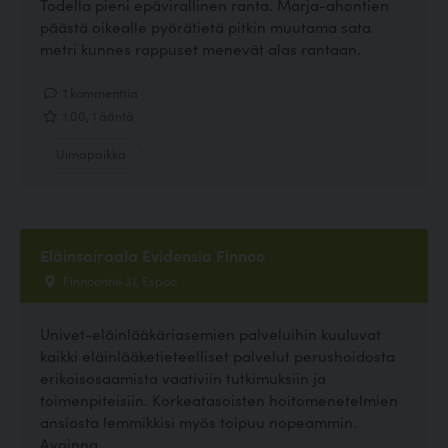
Todella pieni epävirallinen ranta. Marja-ahontien
päästä oikealle pyörätietä pitkin muutama sata
metri kunnes rappuset menevät alas rantaan.
1 kommenttia
1.00, 1 ääntä
Uimapaikka
Eläinsairaala Evidensia Finnoo
Finnoontie 31, Espoo
Univet-eläinlääkäriasemien palveluihin kuuluvat
kaikki eläinlääketieteelliset palvelut perushoidosta
erikoisosaamista vaativiin tutkimuksiin ja
toimenpiteisiin. Korkeatasoisten hoitomenetelmien
ansiosta lemmikkisi myös toipuu nopeammin.
Avoinna...