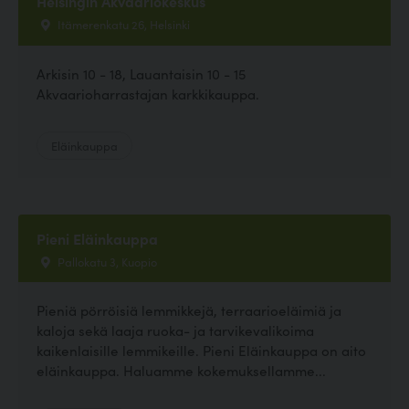
Helsingin Akvaariokeskus
Itämerenkatu 26, Helsinki
Arkisin 10 - 18, Lauantaisin 10 - 15
Akvaarioharrastajan karkkikauppa.
Eläinkauppa
Pieni Eläinkauppa
Pallokatu 3, Kuopio
Pieniä pörröisiä lemmikkejä, terraarioeläimiä ja
kaloja sekä laaja ruoka- ja tarvikevalikoima
kaikenlaisille lemmikeille. Pieni Eläinkauppa on aito
eläinkauppa. Haluamme kokemuksellamme...