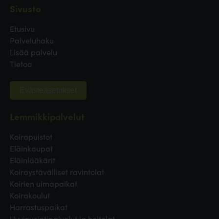
Sivusto
Etusivu
Palveluhaku
Lisää palvelu
Tietoa
Evästeasetukset
Lemmikkipalvelut
Koirapuistot
Eläinkaupat
Eläinlääkärit
Koiraystävälliset ravintolat
Koirien uimapaikat
Koirakoulut
Harrastuspaikat
Hyvinvointipalvelut ja hoitolat