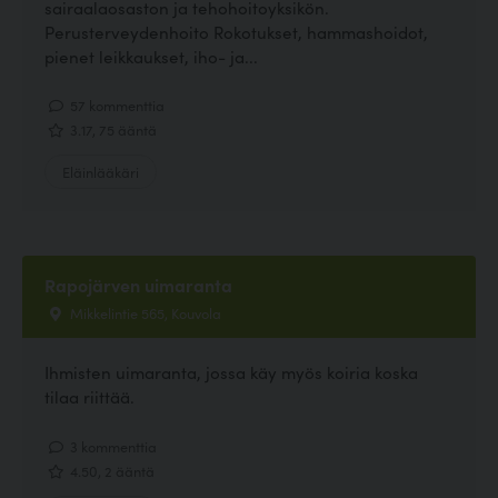
sairaalaosaston ja tehohoitoyksikön.
Perusterveydenhoito Rokotukset, hammashoidot,
pienet leikkaukset, iho- ja...
57 kommenttia
3.17, 75 ääntä
Eläinlääkäri
Rapojärven uimaranta
Mikkelintie 565, Kouvola
Ihmisten uimaranta, jossa käy myös koiria koska
tilaa riittää.
3 kommenttia
4.50, 2 ääntä