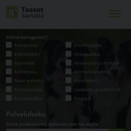
Valitse kategoria(t)
Koirapuisto
Eläinkauppa
Eläinlääkäri
Uimapaikka
Ravintola
Hyvinvointi ja hoitolat
Koirakoulu
Harrastuspaikka
Muut palvelut
Koirahotelli
Koirakuvaaja
Lenkkeily ja patikointi
Koirasovellus
Kauppa
Palveluhaku
Syötä paikkakunta, palvelun nimi tai osoite