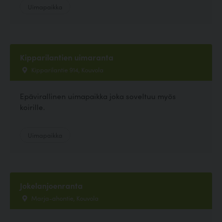
Uimapaikka
Kipparilantien uimaranta
Kipparilantie 914, Kouvola
Epävirallinen uimapaikka joka soveltuu myös
koirille.
Uimapaikka
Jokelanjoenranta
Marja-ahontie, Kouvola