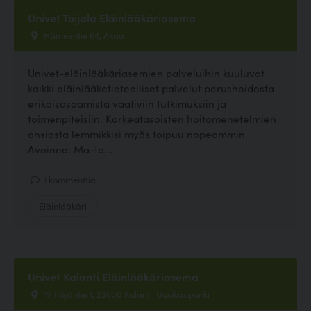
Univet Toijala Eläinlääkäriasema
Hämeentie 64, Akaa
Univet-eläinlääkäriasemien palveluihin kuuluvat
kaikki eläinlääketieteelliset palvelut perushoidosta
erikoisosaamista vaativiin tutkimuksiin ja
toimenpiteisiin. Korkeatasoisten hoitomenetelmien
ansiosta lemmikkisi myös toipuu nopeammin.
Avoinna: Ma-to...
1 kommenttia
Eläinlääkäri
Univet Kalanti Eläinlääkäriasema
Yrittäjäntie 1, 23600 Kalanti, Uusikaupunki