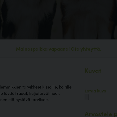
Mainospaikka vapaana!
Ota yhteyttä.
Kuvat
mmikkien tarvikkeet kissoille, koirille,
Lataa kuva
e löydät ruuat, kuljetusvälineet,
inen eläinystävä tarvitsee.
Arvostele p