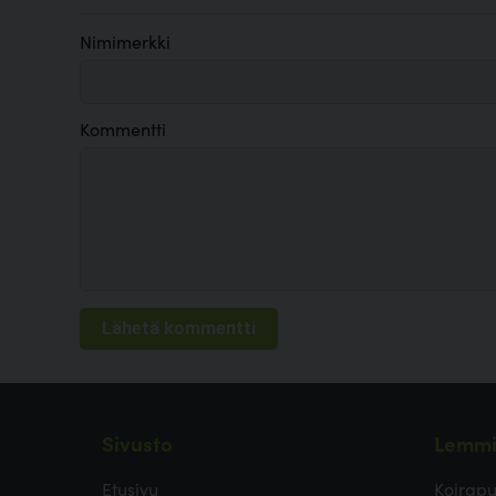
Nimimerkki
Kommentti
Sivusto
Lemmi
Etusivu
Koirapu