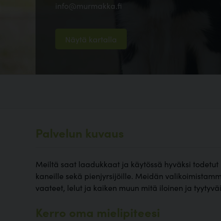
info@murmakka.fi
Näytä kartalla
Palvelun kuvaus
Meiltä saat laadukkaat ja käytössä hyväksi todetut le
kaneille sekä pienjyrsijöille. Meidän valikoimistamm
vaateet, lelut ja kaiken muun mitä iloinen ja tyytyvä
Kerro oma mielipiteesi