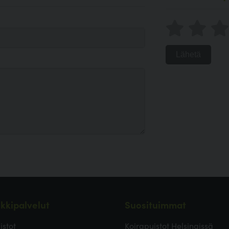
Lähetä
kkipalvelut
Suosituimmat
istot
Koirapuistot Helsingissä