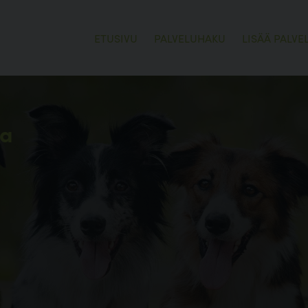
ETUSIVU
PALVELUHAKU
LISÄÄ PALVE
ka