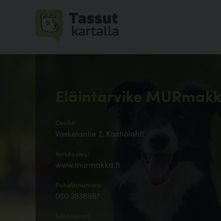
Eläintarvike MURmak
Osoite:
Vaskelantie 2, Kontiolahti
Verkkosivu:
www.murmakka.fi
Puhelinnumero:
050 3838987
Sähköposti: