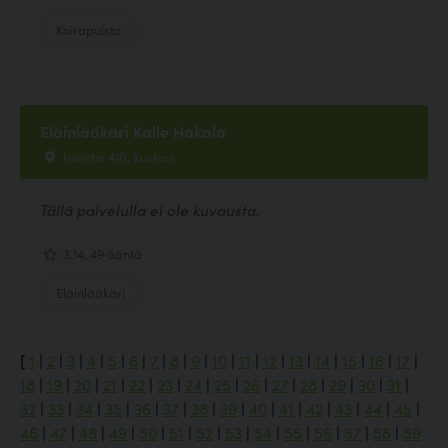
Koirapuisto
Eläinlääkäri Kalle Hakala
Iniöntie 410, Kustavi
Tällä palvelulla ei ole kuvausta.
3.14, 49 ääntä
Eläinlääkäri
[
1
|
2
|
3
|
4
|
5
|
6
|
7
|
8
|
9
|
10
|
11
|
12
|
13
|
14
|
15
|
16
|
17
|
18
|
19
|
20
|
21
|
22
|
23
|
24
|
25
|
26
|
27
|
28
|
29
|
30
|
31
|
32
|
33
|
34
|
35
|
36
|
37
|
38
|
39
|
40
|
41
|
42
|
43
|
44
|
45
|
46
|
47
|
48
|
49
|
50
|
51
|
52
|
53
|
54
|
55
|
56
|
57
|
58
|
59