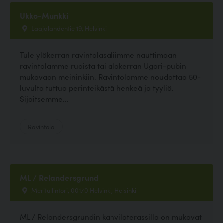
Ukko-Munkki
Laajalahdentie 19, Helsinki
Tule yläkerran ravintolasaliimme nauttimaan
ravintolamme ruoista tai alakerran Ugari-pubin
mukavaan meininkiin. Ravintolamme noudattaa 50-
luvulta tuttua perinteikästä henkeä ja tyyliä.
Sijaitsemme...
Ravintola
ML / Relandersgrund
Meritullintori, 00170 Helsinki, Helsinki
ML / Relandersgrundin kahvilaterassilla on mukavat