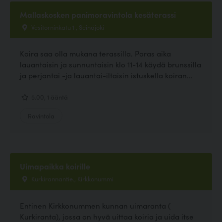
Mallaskosken panimoravintola kesäterassi
Vesitorninkatu 1 , Seinäjoki
Koira saa olla mukana terassilla. Paras aika
lauantaisin ja sunnuntaisin klo 11-14 käydä brunssilla
ja perjantai -ja lauantai-iltaisin istuskella koiran...
5.00, 1 ääntä
Ravintola
Uimapaikka koirille
Kurkirannantie., Kirkkonummi
Entinen Kirkkonummen kunnan uimaranta (
Kurkiranta), jossa on hyvä uittaa koiria ja uida itse