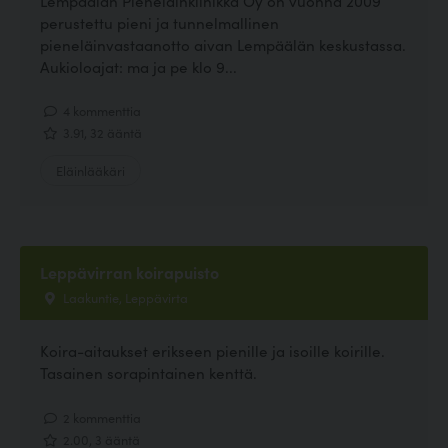
Lempäälän Pieneläinklinikka Oy on vuonna 2009
perustettu pieni ja tunnelmallinen
pieneläinvastaanotto aivan Lempäälän keskustassa.
Aukioloajat: ma ja pe klo 9...
4 kommenttia
3.91, 32 ääntä
Eläinlääkäri
Leppävirran koirapuisto
Laakuntie, Leppävirta
Koira-aitaukset erikseen pienille ja isoille koirille.
Tasainen sorapintainen kenttä.
2 kommenttia
2.00, 3 ääntä