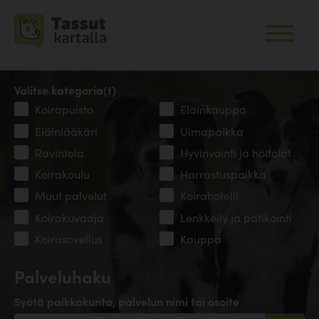
Valitse kategoria(t)
Koirapuisto
Eläinkauppa
Eläinlääkäri
Uimapaikka
Ravintola
Hyvinvointi ja hoitolat
Koirakoulu
Harrastuspaikka
Muut palvelut
Koirahotelli
Koirakuvaaja
Lenkkeily ja patikointi
Koirasovellus
Kauppa
Palveluhaku
Syötä paikkakunta, palvelun nimi tai osoite