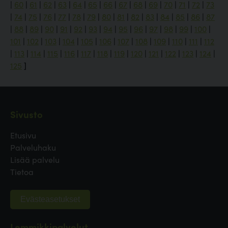
|
60
|
61
|
62
|
63
|
64
|
65
|
66
|
67
|
68
|
69
|
70
|
71
|
72
|
73
|
74
|
75
|
76
|
77
|
78
|
79
|
80
|
81
|
82
|
83
|
84
|
85
|
86
|
87
|
88
|
89
|
90
|
91
|
92
|
93
|
94
|
95
|
96
|
97
|
98
|
99
|
100
|
101
|
102
|
103
|
104
|
105
|
106
|
107
|
108
|
109
|
110
|
111
|
112
|
113
|
114
|
115
|
116
|
117
|
118
|
119
|
120
|
121
|
122
|
123
|
124
|
125
]
Sivusto
Etusivu
Palveluhaku
Lisää palvelu
Tietoa
Evästeasetukset
Lemmikkipalvelut