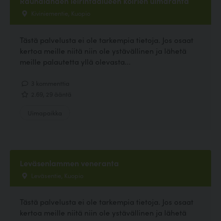
Rauhalahden leirintäalueen koirien uimaranta
Kiviniementie, Kuopio
Tästä palvelusta ei ole tarkempia tietoja. Jos osaat
kertoa meille niitä niin ole ystävällinen ja lähetä
meille palautetta yllä olevasta...
3 kommenttia
2.69, 29 ääntä
Uimapaikka
Leväsenlammen veneranta
Leväsentie, Kuopio
Tästä palvelusta ei ole tarkempia tietoja. Jos osaat
kertoa meille niitä niin ole ystävällinen ja lähetä