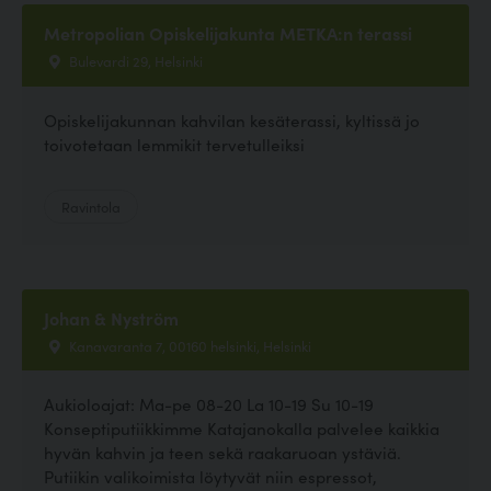
Metropolian Opiskelijakunta METKA:n terassi
Bulevardi 29, Helsinki
Opiskelijakunnan kahvilan kesäterassi, kyltissä jo
toivotetaan lemmikit tervetulleiksi
Ravintola
Johan & Nyström
Kanavaranta 7, 00160 helsinki, Helsinki
Aukioloajat: Ma-pe 08-20 La 10-19 Su 10-19
Konseptiputiikkimme Katajanokalla palvelee kaikkia
hyvän kahvin ja teen sekä raakaruoan ystäviä.
Putiikin valikoimista löytyvät niin espressot,