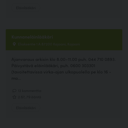
Eläinlääkäri
Kunnaneläinlääkäri
Eliaksentie 1 A 87200 Kajaani, Kajaani
Ajanvaraus arkisin klo 8.00–11.00 puh. 044 710 0893.
Päivystävä eläinlääkäri, puh. 0600 303301
(tavoitettavissa virka-ajan ulkopuolella pe klo 16 -
ma...
13 kommenttia
2.67, 79 ääntä
Eläinlääkäri