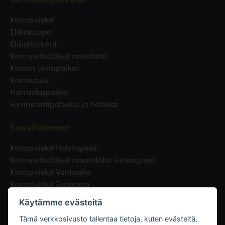
Koirapuistot
Eläinkaupat
Eläinlääkärit
Koiraystävälliset ravintolat
Koirien uimapaikat
Koirakoulut
Harrastuspaikat
Hyvinvointipalvelut ja hoitolat
Suosituimmat
Koirapuistot Helsingissä
Koiraystävälliset ravaintolat Helsingissä
Koirapuistot Vantaalla
Koirapuistot Espoossa
Koirapuistot Turussa
Käytämme evästeitä
Eläinlääkäri Helsingissä
Koirapuistot Tampereella
Tämä verkkosivusto tallentaa tietoja, kuten evästeitä,