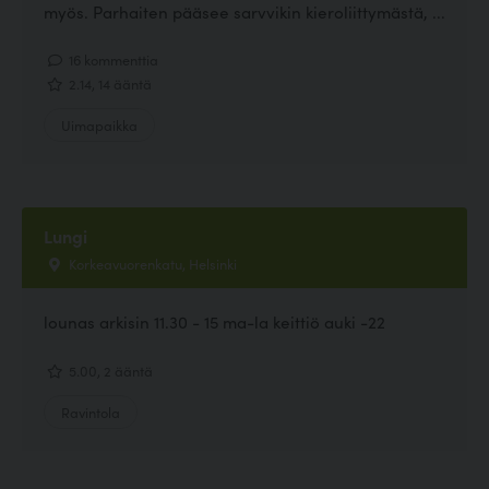
myös. Parhaiten pääsee sarvvikin kieroliittymästä, ...
16 kommenttia
2.14, 14 ääntä
Uimapaikka
Lungi
Korkeavuorenkatu, Helsinki
lounas arkisin 11.30 - 15 ma-la keittiö auki -22
5.00, 2 ääntä
Ravintola