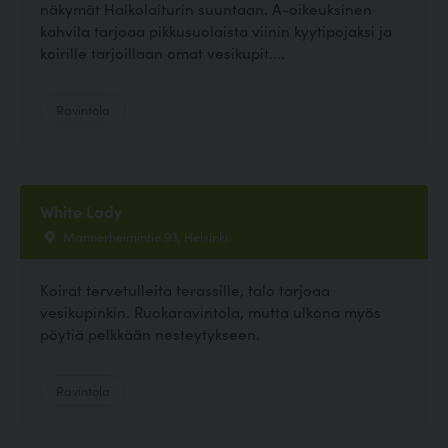
näkymät Halkolaiturin suuntaan. A-oikeuksinen
kahvila tarjoaa pikkusuolaista viinin kyytipojaksi ja
koirille tarjoillaan omat vesikupit....
Ravintola
White Lady
Mannerheimintie 93, Helsinki
Koirat tervetulleita terassille, talo tarjoaa
vesikupinkin. Ruokaravintola, mutta ulkona myös
pöytiä pelkkään nesteytykseen.
Ravintola