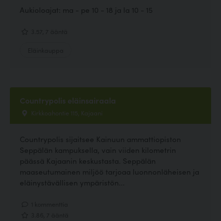
Aukioloajat: ma - pe 10 - 18 ja la 10 - 15
3.57, 7 ääntä
Eläinkauppa
Countrypolis eläinsairaala
Kirkkoahontie 115, Kajaani
Countrypolis sijaitsee Kainuun ammattiopiston
Seppälän kampuksella, vain viiden kilometrin
päässä Kajaanin keskustasta. Seppälän
maaseutumainen miljöö tarjoaa luonnonläheisen ja
eläinystävällisen ympäristön...
1 kommenttia
3.86, 7 ääntä