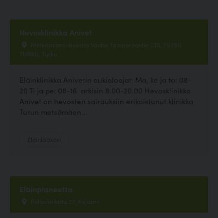
Hevosklinikka Anivet
Metsämäen ravirata Vanha Tampereentie 235, 20380
TURKU, Turku
Eläinklinikka Anivetin aukioloajat: Ma, ke ja to: 08-
20 Ti ja pe: 08-16 arkisin 8.00-20.00 Hevosklinikka
Anivet on hevosten sairauksiin erikoistunut klinikka
Turun metsämäen...
Eläinlääkäri
Eläinplaneetta
Pohjolankatu 27, Kajaani