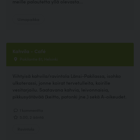
meille palautetta yllä olevasta...
Uimapaikka
Kahvila - Café
Pakilantie 81, Helsinki
Viihtyisä kahvila/ravintola Länsi-Pakilassa, isohko
ulkoterassi, jonne koirat tervetulleita, koirille
vesitarjoilu. Saatavana kahvia, leivonnaisia,
pikkusyötävää (keitto, patonki jne.) sekä A-oikeudet.
1 kommenttia
5.00, 2 ääntä
Ravintola