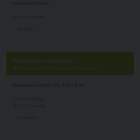
maitokahvit kuin...
4.00, 4 ääntä
Ravintola
Hankasalmen eläinlääkäri
Elsankuja 6, 41520 Hankasalmi, Hankasalmi
Ajanvaraus arkisin klo 8.00–9.30
1 kommenttia
3.73, 22 ääntä
Eläinlääkäri