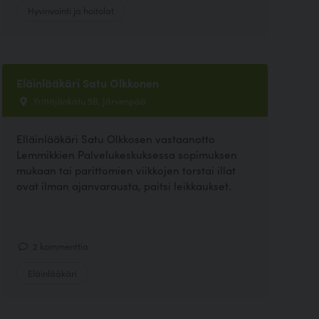
Hyvinvointi ja hoitolat
Eläinlääkäri Satu Olkkonen
Yrittäjänkatu 5B, Järvenpää
Elläinlääkäri Satu Olkkosen vastaanotto
Lemmikkien Palvelukeskuksessa sopimuksen
mukaan tai parittomien viikkojen torstai illat
ovat ilman ajanvarausta, paitsi leikkaukset.
2 kommenttia
Eläinlääkäri