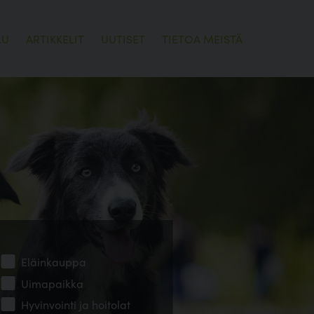
LU
ARTIKKELIT
UUTISET
TIETOA MEISTÄ
Eläinkauppa
Uimapaikka
Hyvinvointi ja hoitolat