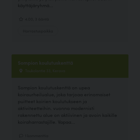
käyttäjäryhmä...
4.00, 3 ääntä
Harrastuspaikka
Sompion koulutuskenttä
Toukolantie 33, Kerava
Sompion koulutuskenttä on upea
koiraurheilualue, joka tarjoaa erinomaiset
puitteet koirien koulutukseen ja
aktiviteetteihin. vuonna modernisti
rakennettu alue on aktiivinen ja avoin kaikille
koiraharrastajille. Vapaa...
1 kommenttia