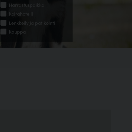
Harrastuspaikka
Koirahotelli
Lenkkeily ja patikointi
Kauppa