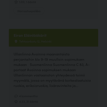
1.00, 1 ääntä
Harrastuspaikka
Eiran Eläinlääkärit
Tehtaankatu 12, Helsinki
Ullanlinna Avoinna maanantaista
perjantaihin klo 9-19 muulloin sopimuksen
mukaan Suomenlinna Suomenlinna C 83, A-
portaat Avoinna sopimuksen mukaan
Ullanlinnan vastaanoton yhteydessä toimii
myymälä, jossa on myytävänä korkealaatuisia
ruokia, erikoisruokia, lisäravinteita ja...
4 kommenttia
4.23, 31 ääntä