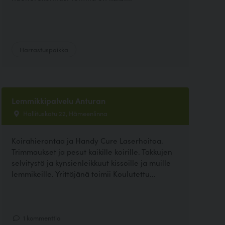
Harrastuspaikka
Lemmikkipalvelu Anturan
Hallituskatu 22, Hämeenlinna
Koirahierontaa ja Handy Cure Laserhoitoa.
Trimmaukset ja pesut kaikille koirille. Takkujen
selvitystä ja kynsienleikkuut kissoille ja muille
lemmikeille. Yrittäjänä toimii Koulutettu...
1 kommenttia