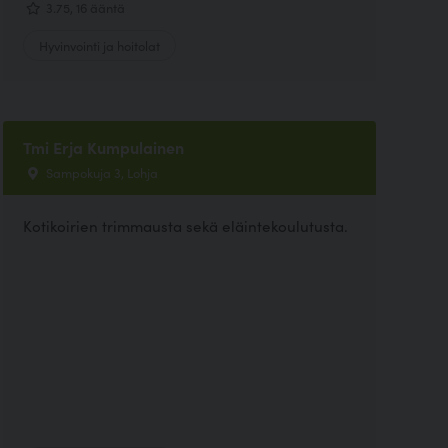
3.75, 16 ääntä
Hyvinvointi ja hoitolat
Tmi Erja Kumpulainen
Sampokuja 3, Lohja
Kotikoirien trimmausta sekä eläintekoulutusta.