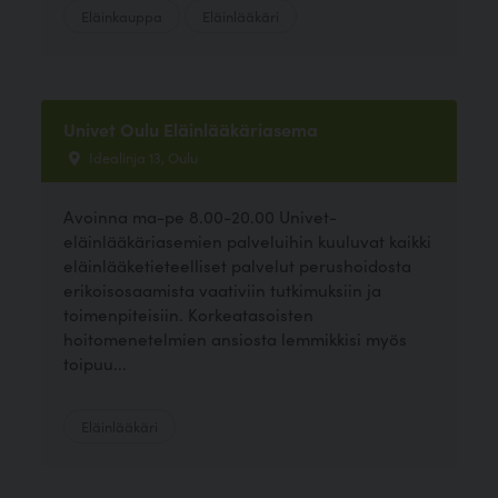
Eläinkauppa
Eläinlääkäri
Univet Oulu Eläinlääkäriasema
Idealinja 13, Oulu
Avoinna ma-pe 8.00-20.00 Univet-
eläinlääkäriasemien palveluihin kuuluvat kaikki
eläinlääketieteelliset palvelut perushoidosta
erikoisosaamista vaativiin tutkimuksiin ja
toimenpiteisiin. Korkeatasoisten
hoitomenetelmien ansiosta lemmikkisi myös
toipuu...
Eläinlääkäri