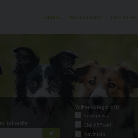
ETUSIVU
PALVELUHAKU
LISÄÄ PALVE
Valitse kategoria(t)
Koirapuisto
mi tai osoite
Eläinlääkäri
Ravintola