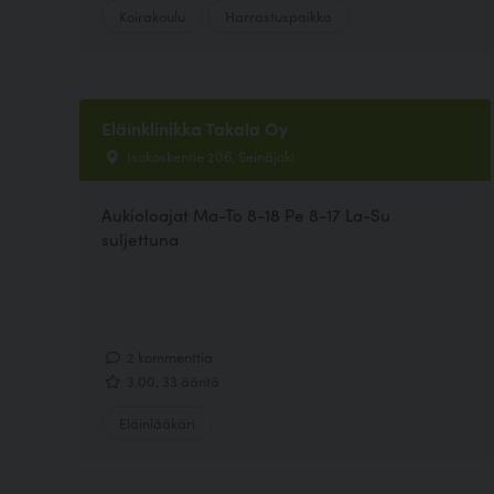
Koirakoulu
Harrastuspaikka
Eläinklinikka Takala Oy
Isokoskentie 206, Seinäjoki
Aukioloajat Ma-To 8-18 Pe 8-17 La-Su
suljettuna
2 kommenttia
3.00, 33 ääntä
Eläinlääkäri