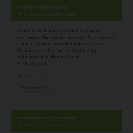
Sveitsin vinttikoirarata
Hämeenlinnantie 251, Hyvinkää
Ratamme sijaitsee Hyvinkään Sveitsissä
osoitteessa Hämeenlinnantie 251. Käyttäessäsi
Google Mapsia, kannattaa hakuun kirjata
Hyvinkään vinttikoirarata. Osoite ohjaa
satunnaisesti hukkaan. Sveitsin
vinttikoirarata...
5.00, 1 ääntä
Harrastuspaikka
Metsämäen vinttikoirarata
Vanha Tampereentie 235, Turku