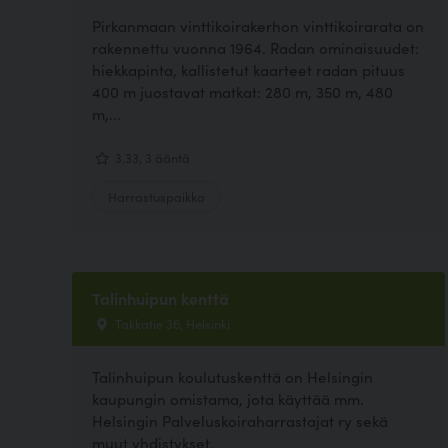
Pirkanmaan vinttikoirakerhon vinttikoirarata on
rakennettu vuonna 1964. Radan ominaisuudet:
hiekkapinta, kallistetut kaarteet radan pituus
400 m juostavat matkat: 280 m, 350 m, 480
m,...
3.33, 3 ääntä
Harrastuspaikka
Talinhuipun kenttä
Takkatie 36, Helsinki
Talinhuipun koulutuskenttä on Helsingin
kaupungin omistama, jota käyttää mm.
Helsingin Palveluskoiraharrastajat ry sekä
muut yhdistykset.