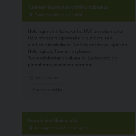
Tuomarinkartanon vinttikoirakeskus
Tuomarinkyläntie 1, Helsinki
Helsingin vinttikoirakerho HVK on rakentanut
toimintansa tukipisteeksi ainutlaatuisen
vinttikoirakeskuksen. Vinttikoirakeskus sijaitsee
Helsingissä, Tuomarinkylässä
Tuomarinkartanon alueella. Juoksurata on
pinnaltaan joustavaa nurmea....
3.00, 3 ääntä
Harrastuspaikka
Kaupin vinttikoirarata
Kaupinpuistonkatu 21, Tampere