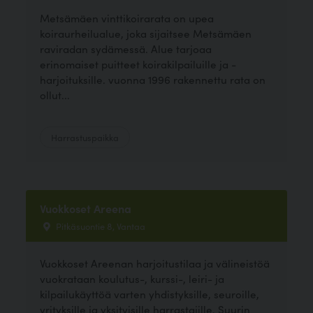
Metsämäen vinttikoirarata on upea
koiraurheilualue, joka sijaitsee Metsämäen
raviradan sydämessä. Alue tarjoaa
erinomaiset puitteet koirakilpailuille ja -
harjoituksille. vuonna 1996 rakennettu rata on
ollut...
Harrastuspaikka
Vuokkoset Areena
Pitkäsuontie 8, Vantaa
Vuokkoset Areenan harjoitustilaa ja välineistöä
vuokrataan koulutus-, kurssi-, leiri- ja
kilpailukäyttöä varten yhdistyksille, seuroille,
yrityksille ja yksityisille harrastajille. Suurin