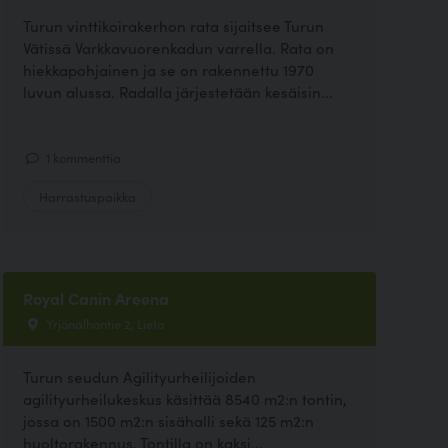
Turun vinttikoirakerhon rata sijaitsee Turun
Vätissä Varkkavuorenkadun varrella. Rata on
hiekkapohjainen ja se on rakennettu 1970
luvun alussa. Radalla järjestetään kesäisin...
1 kommenttia
Harrastuspaikka
Royal Canin Areena
Yrjönalhontie 2, Lieto
Turun seudun Agilityurheilijoiden
agilityurheilukeskus käsittää 8540 m2:n tontin,
jossa on 1500 m2:n sisähalli sekä 125 m2:n
huoltorakennus. Tontilla on kaksi...