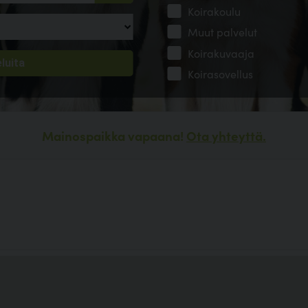
Koirakoulu
Muut palvelut
Koirakuvaaja
Koirasovellus
Mainospaikka vapaana!
Ota yhteyttä.