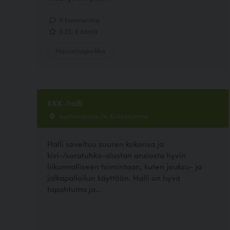
11 kommenttia
3.33, 3 ääntä
Harrastuspaikka
KKK-halli
Vuohimäentie 74, Kirkkonummi
Halli soveltuu suuren kokonsa ja
kivi-/soratuhka-alustan ansiosta hyvin
liikunnalliseen toimintaan, kuten jouksu- ja
jalkapalloilun käyttöön. Halli on hyvä
tapahtuma ja...