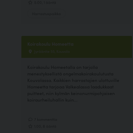
5.00, 1 ääntä
Harrastuspaikka
Koirakoulu Homeetta
Jyrääntie 55, Kouvola
Koirakoulu Homeetalla on tarjolla
menestyksellistä ongelmakoirakoulutusta
Kouvolassa. Kaikkien harrastajien ulottuville
Homeetta tarjoaa Valkealassa laadukkaat
puitteet, niin kylmän keinonurmipohjaisen
koiraurheiluhallin kuin...
7 kommenttia
1.00, 8 ääntä