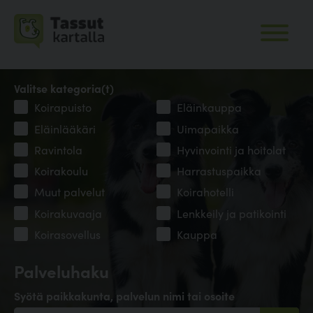
Valitse kategoria(t)
Koirapuisto
Eläinkauppa
Eläinlääkäri
Uimapaikka
Ravintola
Hyvinvointi ja hoitolat
Koirakoulu
Harrastuspaikka
Muut palvelut
Koirahotelli
Koirakuvaaja
Lenkkeily ja patikointi
Koirasovellus
Kauppa
Palveluhaku
Syötä paikkakunta, palvelun nimi tai osoite