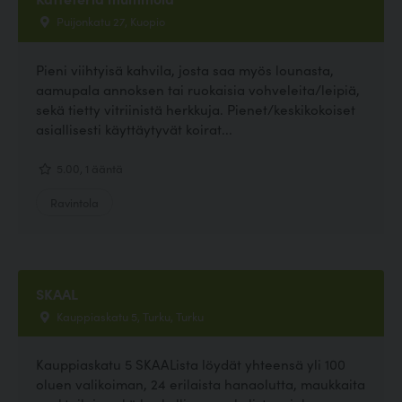
Puijonkatu 27, Kuopio
Pieni viihtyisä kahvila, josta saa myös lounasta,
aamupala annoksen tai ruokaisia vohveleita/leipiä,
sekä tietty vitriinistä herkkuja. Pienet/keskikokoiset
asiallisesti käyttäytyvät koirat...
5.00, 1 ääntä
Ravintola
SKAAL
Kauppiaskatu 5, Turku, Turku
Kauppiaskatu 5 SKAALista löydät yhteensä yli 100
oluen valikoiman, 24 erilaista hanaolutta, maukkaita