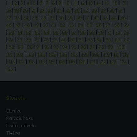
[
1
|
2
|
3
|
4
|
5
|
6
|
7
|
8
|
9
|
10
|
11
|
12
|
13
|
14
|
15
|
16
|
17
|
18
|
19
|
20
|
21
|
22
|
23
|
24
|
25
|
26
|
27
|
28
|
29
|
30
|
31
|
32
|
33
|
34
|
35
|
36
|
37
|
38
|
39
|
40
|
41
|
42
|
43
|
44
|
45
|
46
|
47
|
48
|
49
|
50
|
51
|
52
|
53
|
54
|
55
|
56
|
57
|
58
|
59
|
60
|
61
|
62
|
63
|
64
|
65
|
66
|
67
|
68
|
69
|
70
|
71
|
72
|
73
|
74
|
75
|
76
|
77
|
78
|
79
|
80
|
81
|
82
|
83
|
84
|
85
|
86
|
87
|
88
|
89
|
90
|
91
|
92
|
93
|
94
|
95
|
96
|
97
|
98
|
99
|
100
|
101
|
102
|
103
|
104
|
105
|
106
|
107
|
108
|
109
|
110
|
111
|
112
|
113
|
114
|
115
|
116
|
117
|
118
|
119
|
120
|
121
|
122
|
123
|
124
|
125
]
Sivusto
Etusivu
Palveluhaku
Lisää palvelu
Tietoa