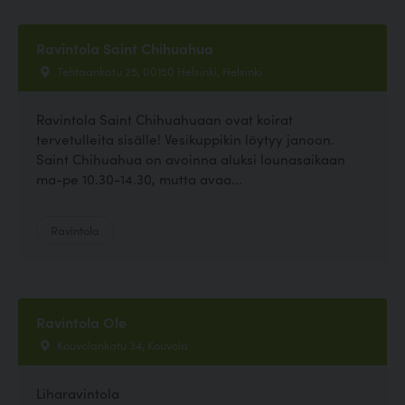
Ravintola Saint Chihuahua
Tehtaankatu 25, 00150 Helsinki, Helsinki
Ravintola Saint Chihuahuaan ovat koirat
tervetulleita sisälle! Vesikuppikin löytyy janoon.
Saint Chihuahua on avoinna aluksi lounasaikaan
ma-pe 10.30-14.30, mutta avaa...
Ravintola
Ravintola Ole
Kouvolankatu 34, Kouvola
Liharavintola