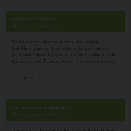
Maskun Koirapuisto
Pallokuja 2, Masku , Masku
Metsäinen koirapuisto, jossa puita, kantoja,
heinikkoa, pari agilityestettä, roskis ja ilmainen
pysäköinti Tapokedon palloiluhallin pihalla. Tutustu
toimintaamme: Facebook-sivut Instagram-sivut ...
Koirapuisto
Karvamasun koirapalvelut
Kärrynpyöräntie 1B27, Espoo
Trimmaukset, koirahierontaa ja koulutusta. Pohjois-