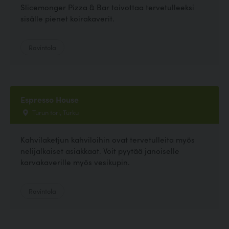
Slicemonger Pizza & Bar toivottaa tervetulleeksi
sisälle pienet koirakaverit.
Ravintola
Espresso House
Turun tori, Turku
Kahvilaketjun kahviloihin ovat tervetulleita myös
nelijalkaiset asiakkaat. Voit pyytää janoiselle
karvakaverille myös vesikupin.
Ravintola