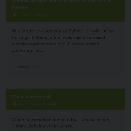
Lemmikkiystävällinen vuokramökki Struka villa,
Pyhtää
Strukantie 24, Pyhtää
Villa Struka on vuokramökki Pyhtäällä, noin 100 km
Helsingistä itään, jonne myös kaikenkarvaiset
lemmikit ovat tervetulleita. Piha on vehreä
puutarhapiha...
Muut palvelut
Oulun Koirametsä
Topinperäntie 101, Oulu
Oulun Koirametsän toinen aitaus. 4ha kokoinen,
aidattu yksityinen koirapuisto.