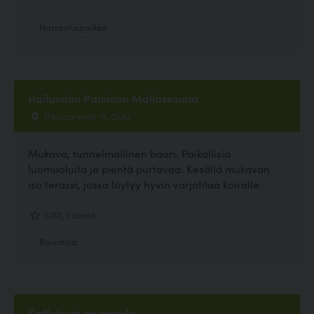
Harrastuspaikka
Hailuodon Panimon Mallassauna
Pikisaarentie 15, Oulu
Mukava, tunnelmallinen baari. Paikallisia
luomuoluita ja pientä purtavaa. Kesällä mukavan
iso terassi, jossa löytyy hyvin varjotilaa koiralle.
5.00, 1 ääntä
Ravintola
Kaffeteria mummola