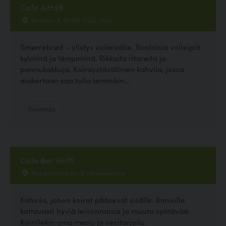
Cafe Aitta9
Aittatori 9, 90100 Oulu, Oulu
Smørrebrød – ylistys voileivälle. Suolaisia voileipiä
kylminä ja lämpiminä. Rikkaita ritareita ja
pannukakkuja. Koiraystävällinen kahvila, jossa
alakertaan saa tulla lemmikin...
Ravintola
Cafe Bar Hoffi
Palokunnankatu 9, Hämeenlinna
Kahvila, johon koirat pääsevät sisälle. Ihmisille
kattavasti hyviä leivonnaisia ja muuta syötävää.
Koirillekin oma menu ja vesitarjoilu.