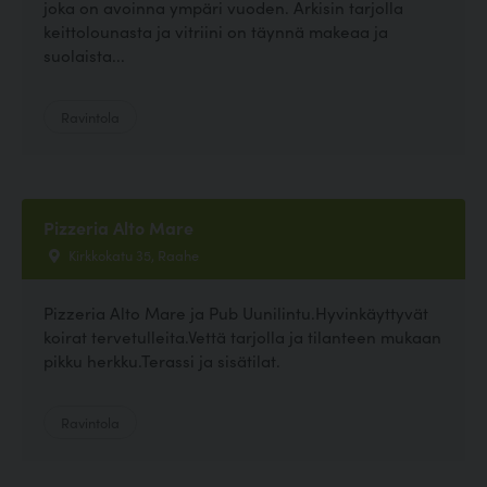
joka on avoinna ympäri vuoden. Arkisin tarjolla
keittolounasta ja vitriini on täynnä makeaa ja
suolaista...
Ravintola
Pizzeria Alto Mare
Kirkkokatu 35, Raahe
Pizzeria Alto Mare ja Pub Uunilintu.Hyvinkäyttyvät
koirat tervetulleita.Vettä tarjolla ja tilanteen mukaan
pikku herkku.Terassi ja sisätilat.
Ravintola