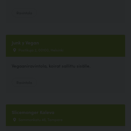
Ravintola
Junk y Vegan
Postikuja 2, 00100, Helsinki
Vegaaniravintola, koirat sallittu sisälle.
Ravintola
Slicemonger Kaleva
Sammonkatu 46, Tampere