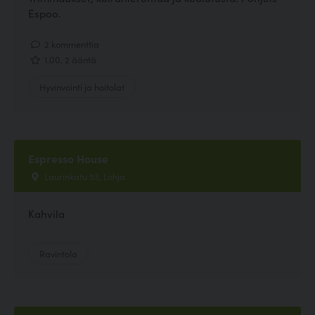
Espoo.
2 kommenttia
1.00, 2 ääntä
Hyvinvointi ja hoitolat
Espresso House
Laurinkatu 53, Lohja
Kahvila
Ravintola