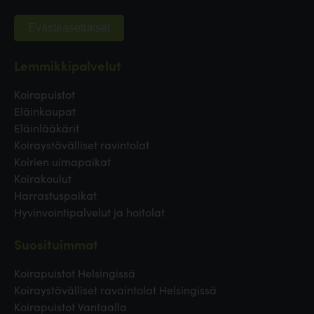
Evästeasetukset
Lemmikkipalvelut
Koirapuistot
Eläinkaupat
Eläinlääkärit
Koiraystävälliset ravintolat
Koirien uimapaikat
Koirakoulut
Harrastuspaikat
Hyvinvointipalvelut ja hoitolat
Suosituimmat
Koirapuistot Helsingissä
Koiraystävälliset ravaintolat Helsingissä
Koirapuistot Vantaalla