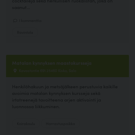
cocktaileja sekä herkullisen ruokalistan, joka on
saanut...
1 kommenttia
Ravintola
Matalan kynnyksen maastokursseja
Kavastontie 691 25460 Kisko, Salo
Henkilöhakuun ja metsäjälkeen perustuvia kaikille
avoimia matalan kynnyksen kursseja sekä
irtotreenejä tavoitteena arjen aktivointi ja
luonnossa liikkuminen.
Koirakoulu
Harrastuspaikka