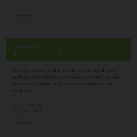
Ravintola
Cafe Kapris
Lahden kauppatori, Lahti
Kahvila Lahden torilla. Erittäin koiraystävällinen
paikka ja omistajalta saa todennäköisesti jokainen
koira namia. Sisä- ja ulkoterassiin koirat sallittu,
mikäli on...
1 kommenttia
5.00, 1 ääntä
Ravintola