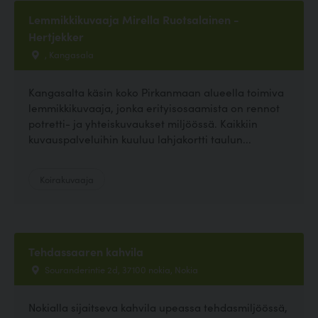
Lemmikkikuvaaja Mirella Ruotsalainen -
Hertjekker
, Kangasala
Kangasalta käsin koko Pirkanmaan alueella toimiva
lemmikkikuvaaja, jonka erityisosaamista on rennot
potretti- ja yhteiskuvaukset miljöössä. Kaikkiin
kuvauspalveluihin kuuluu lahjakortti taulun...
Koirakuvaaja
Tehdassaaren kahvila
Souranderintie 2d, 37100 nokia, Nokia
Nokialla sijaitseva kahvila upeassa tehdasmiljöössä,