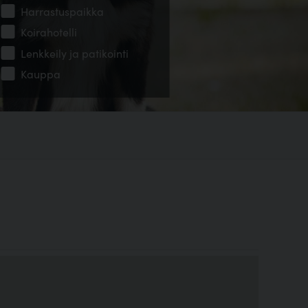
Harrastuspaikka
Koirahotelli
Lenkkeily ja patikointi
Kauppa