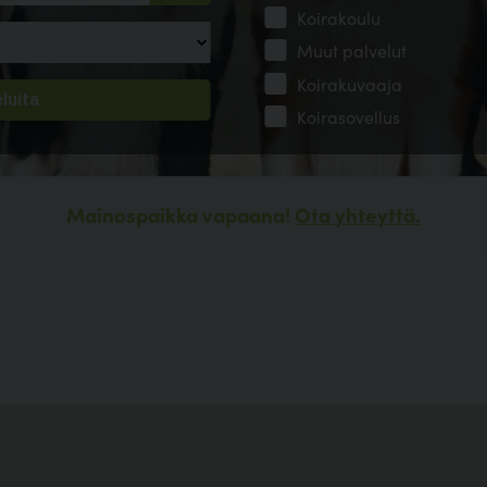
Koirakoulu
Muut palvelut
Koirakuvaaja
Koirasovellus
Mainospaikka vapaana!
Ota yhteyttä.