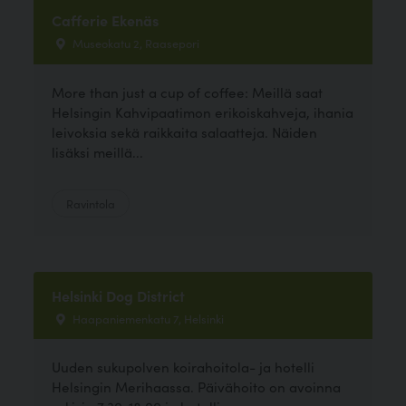
Cafferie Ekenäs
Museokatu 2, Raasepori
More than just a cup of coffee: Meillä saat
Helsingin Kahvipaatimon erikoiskahveja, ihania
leivoksia sekä raikkaita salaatteja. Näiden
lisäksi meillä...
Ravintola
Helsinki Dog District
Haapaniemenkatu 7, Helsinki
Uuden sukupolven koirahoitola- ja hotelli
Helsingin Merihaassa. Päivähoito on avoinna