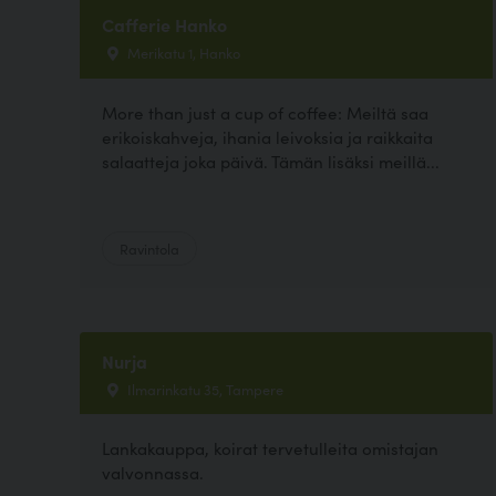
Cafferie Hanko
Merikatu 1, Hanko
More than just a cup of coffee: Meiltä saa
erikoiskahveja, ihania leivoksia ja raikkaita
salaatteja joka päivä. Tämän lisäksi meillä...
Ravintola
Nurja
Ilmarinkatu 35, Tampere
Lankakauppa, koirat tervetulleita omistajan
valvonnassa.