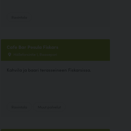
Ravintola
Cafe Bar Pesula Fiskars
Hälleforsintie 1, Raasepori
Kahvila ja baari terasseineen Fiskarsissa.
Ravintola
Muut palvelut