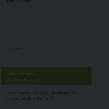
quality dog food...
Ravintola
Leipomo Manna
Uittamontie 12, Turku
Koirat saavat tulla sisälle. Henkilökunnalta
kunnon rapsutukset ja vettä.