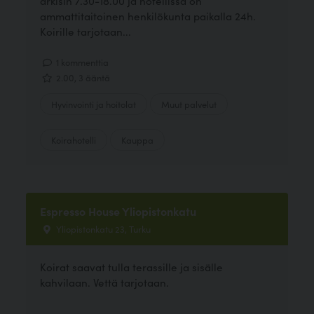
arkisin 7.30-18.00 ja hotellissa on
ammattitaitoinen henkilökunta paikalla 24h.
Koirille tarjotaan...
1 kommenttia
2.00, 3 ääntä
Hyvinvointi ja hoitolat
Muut palvelut
Koirahotelli
Kauppa
Espresso House Yliopistonkatu
Yliopistonkatu 23, Turku
Koirat saavat tulla terassille ja sisälle
kahvilaan. Vettä tarjotaan.