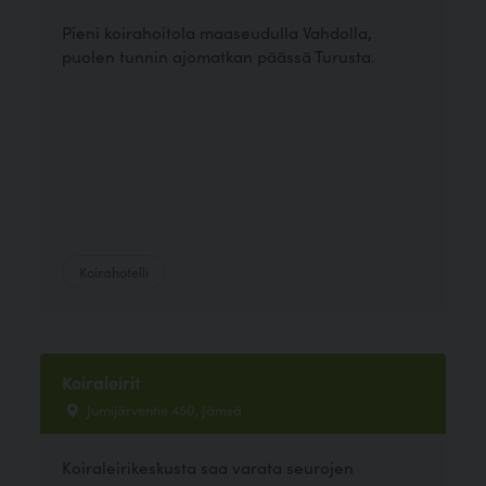
Pieni koirahoitola maaseudulla Vahdolla,
puolen tunnin ajomatkan päässä Turusta.
Koirahotelli
Koiraleirit
Jumijärventie 450, Jämsä
Koiraleirikeskusta saa varata seurojen