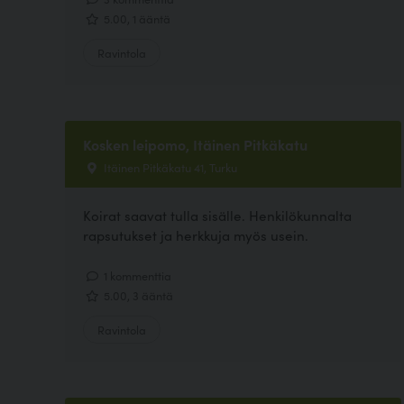
5.00, 1 ääntä
Ravintola
Kosken leipomo, Itäinen Pitkäkatu
Itäinen Pitkäkatu 41, Turku
Koirat saavat tulla sisälle. Henkilökunnalta
rapsutukset ja herkkuja myös usein.
1 kommenttia
5.00, 3 ääntä
Ravintola