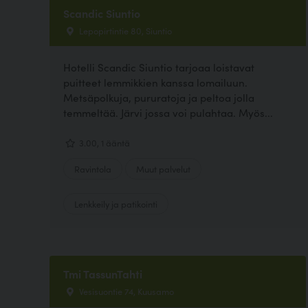
Scandic Siuntio
Lepopirtintie 80, Siuntio
Hotelli Scandic Siuntio tarjoaa loistavat
puitteet lemmikkien kanssa lomailuun.
Metsäpolkuja, pururatoja ja peltoa jolla
temmeltää. Järvi jossa voi pulahtaa. Myös...
3.00, 1 ääntä
Ravintola
Muut palvelut
Lenkkeily ja patikointi
Tmi TassunTahti
Vesisuontie 74, Kuusamo