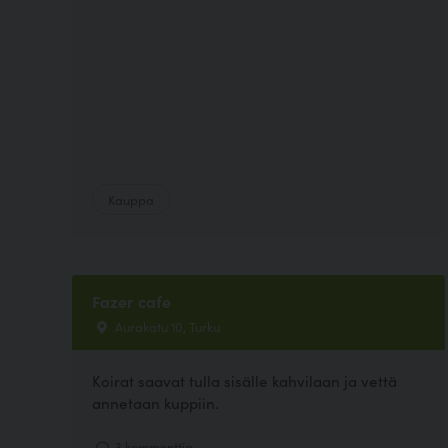
Kauppa
Fazer cafe
Aurakatu 10, Turku
Koirat saavat tulla sisälle kahvilaan ja vettä
annetaan kuppiin.
3 kommenttia