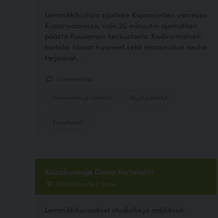
Lemmikkihoitola sijaitsee Kajaanintien varressa
Kuparivaarassa, vain 20 minuutin ajomatkan
päästä Kuusamon keskustasta. Kodinomainen
hoitola, tilavat huoneet sekä maaseudun rauha
tarjoavat...
1 kommenttia
Hyvinvointi ja hoitolat
Muut palvelut
Koirahotelli
Koirakuvaaja Diana Kortelahti
Flätbackantie 1, Sipoo
Lemmikkikuvaukset studiolla ja miljöössä.