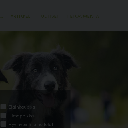
LU
ARTIKKELIT
UUTISET
TIETOA MEISTÄ
Eläinkauppa
Uimapaikka
Hyvinvointi ja hoitolat