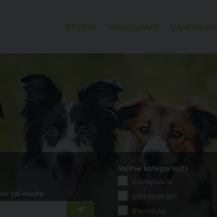
ETUSIVU
PALVELUHAKU
LISÄÄ PALVE
Valitse kategoria(t)
Koirapuisto
mi tai osoite
Eläinlääkäri
Ravintola