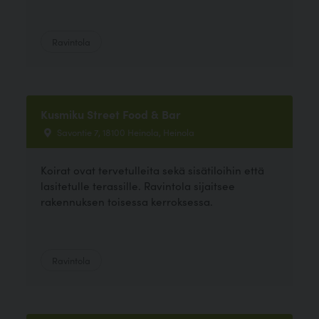
Ravintola
Kusmiku Street Food & Bar
Savontie 7, 18100 Heinola, Heinola
Koirat ovat tervetulleita sekä sisätiloihin että
lasitetulle terassille. Ravintola sijaitsee
rakennuksen toisessa kerroksessa.
Ravintola