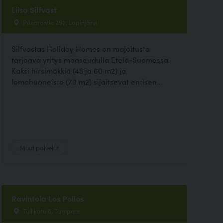
Liisa Silfvast
Pukarontie 292, Lapinjärvi
Silfvastas Holiday Homes on majoitusta
tarjoava yritys maaseudulla Etelä-Suomessa.
Kaksi hirsimökkiä (45 ja 60 m2) ja
lomahuoneisto (70 m2) sijaitsevat entisen...
Muut palvelut
Ravintola Los Pollos
Tullikatu 6, Tampere