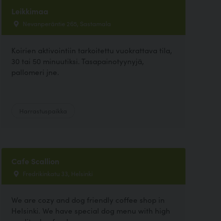
Leikkimaa
Nevanperäntie 265, Sastamala
Koirien aktivointiin tarkoitettu vuokrattava tila,
30 tai 50 minuutiksi. Tasapainotyynyjä,
pallomeri jne.
Harrastuspaikka
Cafe Scallion
Fredrikinkatu 33, Helsinki
We are cozy and dog friendly coffee shop in
Helsinki. We have special dog menu with high