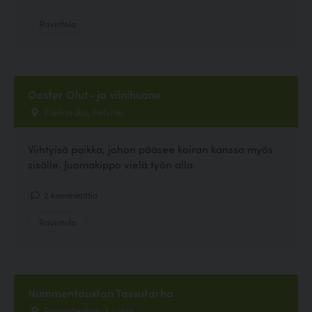
Ravintola
Ooster Olut- ja viinihuone
Elielinaukio, Helsinki
Viihtyisä paikka, johon pääsee koiran kanssa myös
sisälle. Juomakippo vielä työn alla.
2 kommenttia
Ravintola
Nummentaustan Tassutarha
Rajamäenkatu 1, Lohja