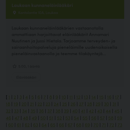
Laukaan kunnaneläinlääkäri
Kantolantie 10A, Laukaa
Laukaan kunnaneläinlääkärien vastaanotolla
ammattiaan harjoittavat eläinlääkärit Annamari
Nuutinen ja Jussi Hietala. Tarjoamme terveyden- ja
sairaanhoitopalveluja pieneläimille uudenaikaisella
pieneläinvastaanolla ja teemme tilakäyntejä...
5.00, 1 ääntä
Eläinlääkäri
[
1
|
2
|
3
|
4
|
5
|
6
|
7
|
8
|
9
|
10
|
11
|
12
|
13
|
14
|
15
|
16
|
17
|
18
|
19
|
20
|
21
|
22
|
23
|
24
|
25
|
26
|
27
|
28
|
29
|
30
|
31
|
32
|
33
|
34
|
35
|
36
|
37
|
38
|
39
|
40
|
41
|
42
|
43
|
44
|
45
|
46
|
47
|
48
|
49
|
50
|
51
|
52
|
53
|
54
|
55
|
56
|
57
|
58
|
59
|
60
|
61
|
62
|
63
|
64
|
65
|
66
|
67
|
68
|
69
|
70
|
71
|
72
|
73