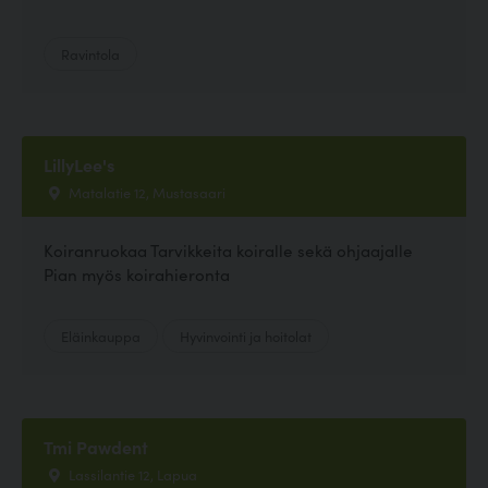
Ravintola
LillyLee's
Matalatie 12, Mustasaari
Koiranruokaa Tarvikkeita koiralle sekä ohjaajalle
Pian myös koirahieronta
Eläinkauppa
Hyvinvointi ja hoitolat
Tmi Pawdent
Lassilantie 12, Lapua