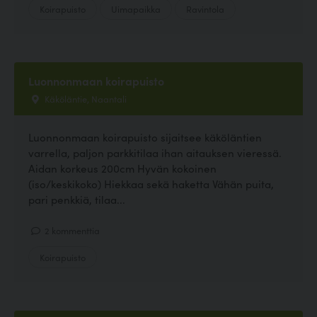
Koirapuisto
Uimapaikka
Ravintola
Luonnonmaan koirapuisto
Käköläntie, Naantali
Luonnonmaan koirapuisto sijaitsee käköläntien
varrella, paljon parkkitilaa ihan aitauksen vieressä.
Aidan korkeus 200cm Hyvän kokoinen
(iso/keskikoko) Hiekkaa sekä haketta Vähän puita,
pari penkkiä, tilaa...
2 kommenttia
Koirapuisto