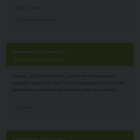
5.00, 1 ääntä
Hyvinvointi ja hoitolat
Koivumäen Kartano Oy
Koivumäenkuja 18, Kuopio
Tilaus- ja juhlaravintola, johon voi ottaa koiran
mukaan sisälle ja ulos. Pöytävaraukset pitää tehdä
ennakkoon ja ilmoittaa samalla että seurueelle...
Ravintola
Radiomäen koirapuisto