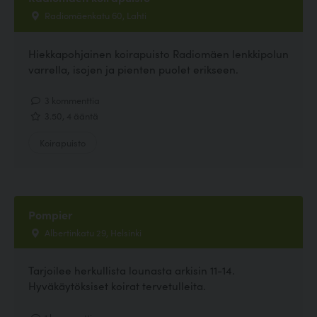
Radiomäenkatu 60, Lahti
Hiekkapohjainen koirapuisto Radiomäen lenkkipolun
varrella, isojen ja pienten puolet erikseen.
3 kommenttia
3.50, 4 ääntä
Koirapuisto
Pompier
Albertinkatu 29, Helsinki
Tarjoilee herkullista lounasta arkisin 11-14.
Hyväkäytöksiset koirat tervetulleita.
1 kommenttia