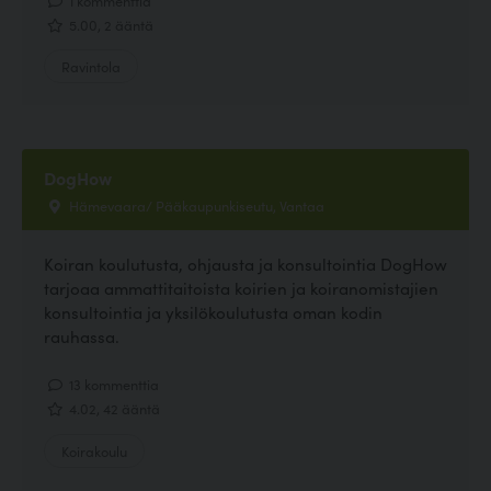
5.00, 2 ääntä
Ravintola
DogHow
Hämevaara/ Pääkaupunkiseutu, Vantaa
Koiran koulutusta, ohjausta ja konsultointia DogHow
tarjoaa ammattitaitoista koirien ja koiranomistajien
konsultointia ja yksilökoulutusta oman kodin
rauhassa.
13 kommenttia
4.02, 42 ääntä
Koirakoulu