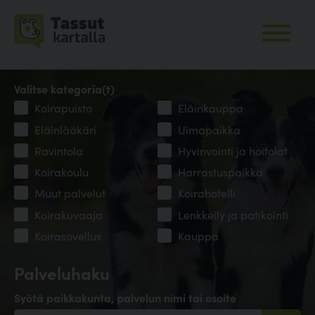
Valitse kategoria(t)
Koirapuisto
Eläinkauppa
Eläinlääkäri
Uimapaikka
Ravintola
Hyvinvointi ja hoitolat
Koirakoulu
Harrastuspaikka
Muut palvelut
Koirahotelli
Koirakuvaaja
Lenkkeily ja patikointi
Koirasovellus
Kauppa
Palveluhaku
Syötä paikkakunta, palvelun nimi tai osoite