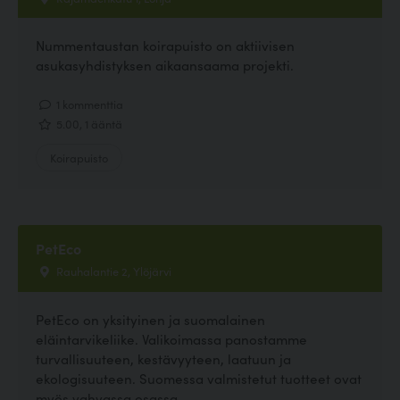
Nummentaustan koirapuisto on aktiivisen
asukasyhdistyksen aikaansaama projekti.
1 kommenttia
5.00, 1 ääntä
Koirapuisto
PetEco
Rauhalantie 2, Ylöjärvi
PetEco on yksityinen ja suomalainen
eläintarvikeliike. Valikoimassa panostamme
turvallisuuteen, kestävyyteen, laatuun ja
ekologisuuteen. Suomessa valmistetut tuotteet ovat
myös vahvassa osassa...