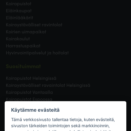
Koirapuistot
Eläinkaupat
Eläinlääkärit
Koiraystävälliset ravintolat
Koirien uimapaikat
Koirakoulut
Harrastuspaikat
Hyvinvointipalvelut ja hoitolat
Suosituimmat
Koirapuistot Helsingissä
Koiraystävälliset ravaintolat Helsingissä
Koirapuistot Vantaalla
Koirapuistot Espoossa
Koirapuistot Turussa
Käytämme evästeitä
Eläinlääkäri Helsingissä
Koirapuistot Tampereella
Tämä verkkosivusto tallentaa tietoja, kuten evästeitä,
sivuston tärkeiden toimintojen sekä markkinoinnin,