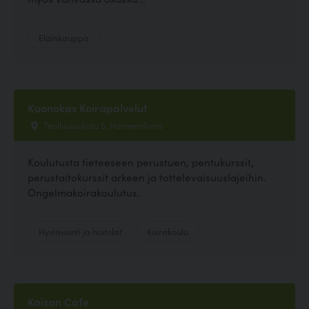
Eläinkauppa
Kuonokas Koirapalvelut
Teollisuuskatu 5, Hämeenlinna
Koulutusta tieteeseen perustuen, pentukurssit,
perustaitokurssit arkeen ja tottelevaisuuslajeihin.
Ongelmakoirakoulutus.
Hyvinvointi ja hoitolat
Koirakoulu
Kaisan Cafe