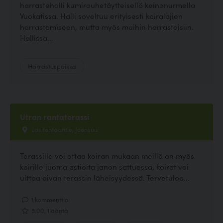
harrastehalli kumirouhetäytteisellä keinonurmella
Vuokatissa. Halli soveltuu erityisesti koiralajien
harrastamiseen, mutta myös muihin harrasteisiin.
Hallissa...
Harrastuspaikka
Utran rantaterassi
Lasitehtaantie, Joensuu
Terassille voi ottaa koiran mukaan meillä on myös
koirille juoma astioita janon sattuessa, koirat voi
uittaa aivan terassin läheisyydessä. Tervetuloa...
1 kommenttia
5.00, 1 ääntä