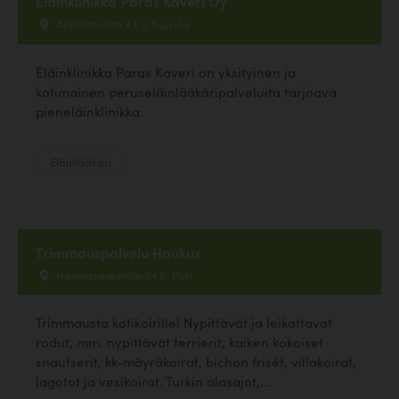
Eläinklinikka Paras Kaveri Oy
Asemanraitti 4 L 1, Tuusula
Eläinklinikka Paras Kaveri on yksityinen ja
kotimainen peruseläinlääkäripalveluita tarjoava
pieneläinklinikka.
Eläinlääkäri
Trimmauspalvelu Haukux
Haapasaarentie 34 B, Pori
Trimmausta kotikoirille! Nypittävät ja leikattavat
rodut, mm. nypittävät terrierit, kaiken kokoiset
snautserit, kk-mäyräkoirat, bichon frisét, villakoirat,
lagotot ja vesikoirat. Turkin alasajot,...