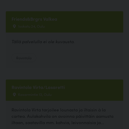
Friends&Brgrs Valkea
Isokatu 24, Oulu
Tällä palvelulla ei ole kuvausta.
Ravintola
Ravintola Virta/Lasaretti
Kasarmintie 13, Oulu
Ravintola Virta tarjoilee lounasta ja iltaisin à la
cartea. Aulakahvila on avoinna päivittäin aamusta
iltaan, saatavilla mm. kahvia, leivonnaisia ja...