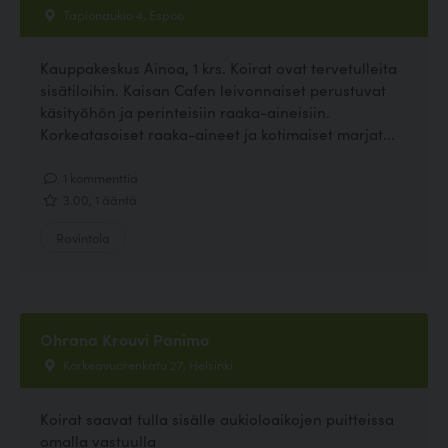
Tapionaukio 4, Espoo
Kauppakeskus Ainoa, 1 krs. Koirat ovat tervetulleita
sisätiloihin. Kaisan Cafen leivonnaiset perustuvat
käsityöhön ja perinteisiin raaka-aineisiin.
Korkeatasoiset raaka-aineet ja kotimaiset marjat...
1 kommenttia
3.00, 1 ääntä
Ravintola
Ohrana Krouvi Panimo
Korkeavuorenkatu 27, Helsinki
Koirat saavat tulla sisälle aukioloaikojen puitteissa
omalla vastuulla