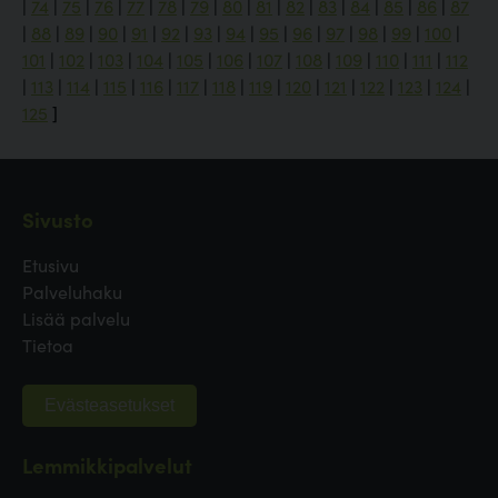
|
74
|
75
|
76
|
77
|
78
|
79
|
80
|
81
|
82
|
83
|
84
|
85
|
86
|
87
|
88
|
89
|
90
|
91
|
92
|
93
|
94
|
95
|
96
|
97
|
98
|
99
|
100
|
101
|
102
|
103
|
104
|
105
|
106
|
107
|
108
|
109
|
110
|
111
|
112
|
113
|
114
|
115
|
116
|
117
|
118
|
119
|
120
|
121
|
122
|
123
|
124
|
125
]
Sivusto
Etusivu
Palveluhaku
Lisää palvelu
Tietoa
Evästeasetukset
Lemmikkipalvelut