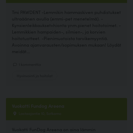
Tmi PAWDENT -Lemmikin hammaskiven puhdistukset
ultraäänen avulla (emmi-pet menetelmä). -
Kynsienleikkaukset+hionta ynm.pienet hoitotoimet. -
Lemmikkien hampaiden-, silmien-, ja korvien
hoitotuotteet. -Pienimuotoista tarvikemyyntiä.
Avoinna ajanvarausten/sopimuksen mukaan! Löydät
meidät...
1 kommenttia
Hyvinvointi ja hoitolat
Vuokatti Fundog Areena
Lastaajantie 10, Sotkamo
Vuokatti FunDog Areena on aina lämmin