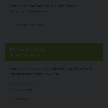
Koirahierontaa Vantaan Hiekkaharjussa.
Venyvakoira@gmail.com
Hyvinvointi ja hoitolat
100 Paw Scent Dogs
Palokärjentie 3, Espoo
Koirakoulu, kursseja ja yksitystunteja. Nose Work-
harrastustuotteiden myyntiä.
3 kommenttia
2.91, 11 ääntä
Koirakoulu