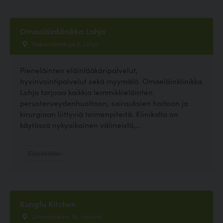
Omaeläinklinikka Lohja
Hakamäenkuja 2, Lohja
Pieneläinten eläinlääkäripalvelut,
hyvinvointipalvelut sekä myymälä. Omaeläinklinikka
Lohja tarjoaa kaikkia lemmikkieläinten
perusterveydenhuoltoon, sairauksien hoitoon ja
kirurgiaan liittyviä toimenpiteitä. Klinikalla on
käytössä nykyaikainen välineistö,...
Eläinlääkäri
Kungfu Kitchen
Lönnrotinkatu 18, Helsinki