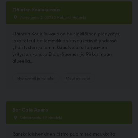
Eläinten Koulukuvaus
Viertolantie 2, 00730 Helsinki, Helsinki
Eläinten Koulukuvaus on helsinkiläinen pienyritys,
joka toteuttaa lemmikkien kuvauspäiviä yhdessä
yhdistysten ja lemmikkipalveluita tarjoavien
yritysten kanssa Etelä-Suomen ja Pirkanmaan
alueella....
Hyvinvointi ja hoitolat
Muut palvelut
Bar Cafe Apero
Kalevankatu 46, Helsinki
Ranskalaishenkinen bistro pub missä maukkaita