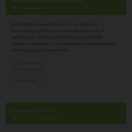
Eläinlääkäriasema Veteira Töölö
Mannerheimintie 100 00250 Helsinki, Helsinki
Eläinlääkäriasema Veteira Oy on ketjuihin
kuulumaton, yksityinen eläinlääkäriasema ja
perheyritys. Toimintaamme kuuluu lemmikki-
eläinten terveyden- ja sairaanhoito klinikoillamme
Helsingissä ja Tampereella...
2 kommenttia
3.50, 22 ääntä
Eläinlääkäri
Jyväskylän Pet No. 1
Ahjokatu 14-16 , Jyväskylä