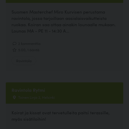
Suomen Masterchef Miro Kurvisen perustama
ravintola, jossa tarjoillaan aasialaisvaikutteista
ruokaa. Koiran saa ottaa ainakin lounaalle mukaan.
Lounas MA - PE 11 - 14:30 A...
2 kommenttia
5.00, 1 ääntä
Ravintola
Ravintola Rytmi
Toinen Linja 2, Helsinki
Koirat ja kissat ovat tervetulleita paitsi terassille,
myös sisätiloihin!