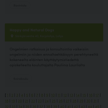
Ravintola
Happy and Natural Dogs
Särkijärventie 40, Karjalohja, Lohja
Ongelmien ratkaisua ja konsultointia vaikeisiin
ongelmiin ja niiden ennaltaehkäisyyn perehtyneeltä
kokeneelta eläinten käyttäytymistiedettä
opiskelleelta kouluttajalta Pauliina Laurilalta
Koirakoulu
[
1
|
2
|
3
|
4
|
5
|
6
|
7
|
8
|
9
|
10
|
11
|
12
|
13
|
14
|
15
|
16
|
17
|
18
|
19
|
20
|
21
|
22
|
23
|
24
|
25
|
26
|
27
|
28
|
29
|
30
|
31
|
32
|
33
|
34
|
35
|
36
|
37
|
38
|
39
|
40
|
41
|
42
|
43
|
44
|
45
|