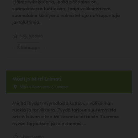
Eläintarvikekauppa, jonka pääoaino on
suomalaisissa tuotteissa. Laaja valikoima mm.
suomalaine käsityönä valmistettuja nahkapantoja
ja-taluttimia.
3.63, 8 ääntä
Eläinkauppa
Musti ja Mirri Loimaa
Aleksis Kiven katu 7, Loimaa
Meiltä löydät myymälästä kattavan valikoiman
ruokia ja tarvikkeita. Pyydä tarjous suuremmista
eristä kuivaruokaa tai kissankuivikkeista. Teemme
hyvän tarjouksen ja toimitamme...
8 kommenttia