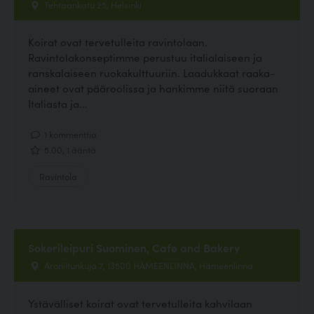
Tehtaankatu 25, Helsinki
Koirat ovat tervetulleita ravintolaan.
Ravintolakonseptimme perustuu italialaiseen ja
ranskalaiseen ruokakulttuuriin. Laadukkaat raaka-
aineet ovat pääroolissa ja hankimme niitä suoraan
Italiasta ja...
1 kommenttia
5.00, 1 ääntä
Ravintola
Sokerileipuri Suominen, Cafe and Bakery
Aroniitunkuja 7, 13500 HÄMEENLINNA, Hämeenlinna
Ystävälliset koirat ovat tervetulleita kahvilaan