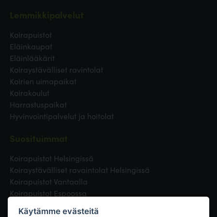
Lemmikkipalvelut
Koirapuistot
Eläinkaupat
Eläinlääkärit
Koiraystävälliset ravintolat
Koirien uimapaikat
Koirakoulut
Harrastuspaikat
Hyvinvointipalvelut ja hoitolat
Suosituimmat
Koirapuistot Helsingissä
Koiraystävälliset ravaintolat Helsingissä
Koirapuistot Vantaalla
Koirapuistot Espoossa
Koirapuistot Turussa
Käytämme evästeitä
Eläinlääkäri Helsingissä