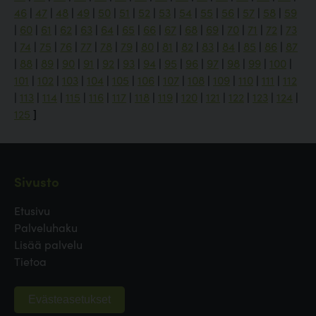
46
|
47
|
48
|
49
|
50
|
51
|
52
|
53
|
54
|
55
|
56
|
57
|
58
|
59
|
60
|
61
|
62
|
63
|
64
|
65
|
66
|
67
|
68
|
69
|
70
|
71
|
72
|
73
|
74
|
75
|
76
|
77
|
78
|
79
|
80
|
81
|
82
|
83
|
84
|
85
|
86
|
87
|
88
|
89
|
90
|
91
|
92
|
93
|
94
|
95
|
96
|
97
|
98
|
99
|
100
|
101
|
102
|
103
|
104
|
105
|
106
|
107
|
108
|
109
|
110
|
111
|
112
|
113
|
114
|
115
|
116
|
117
|
118
|
119
|
120
|
121
|
122
|
123
|
124
|
125
]
Sivusto
Etusivu
Palveluhaku
Lisää palvelu
Tietoa
Evästeasetukset