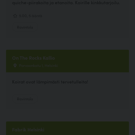
quiche-piirakoita ja etanoita. Koirille kinkkutarjoilu.
5.00, 5 ääntä
Ravintola
On The Rocks Kallio
Porvoonkatu 1, Helsinki
Koirat ovat lämpimästi tervetulleita!
Ravintola
Fabrik Helsinki