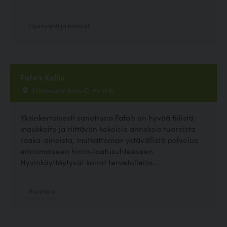
Hyvinvointi ja hoitolat
Fafa’s Kallio
Vilhonvuorenkatu 10, Helsinki
Yksinkertaisesti sanottuna Fafa’s on hyvää fiilistä:
maukkaita ja riittävän kokoisia annoksia tuoreista
raaka-aineista, mutkattoman ystävällistä palvelua
erinomaiseen hinta-laatusuhteeseen.
Hyvinkäyttäytyvät koirat tervetulleita...
Ravintola