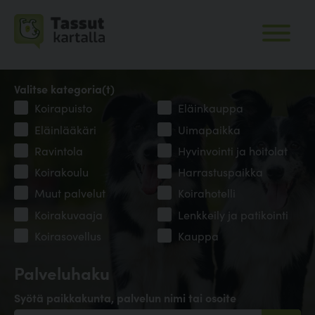
Valitse kategoria(t)
Koirapuisto
Eläinkauppa
Eläinlääkäri
Uimapaikka
Ravintola
Hyvinvointi ja hoitolat
Koirakoulu
Harrastuspaikka
Muut palvelut
Koirahotelli
Koirakuvaaja
Lenkkeily ja patikointi
Koirasovellus
Kauppa
Palveluhaku
Syötä paikkakunta, palvelun nimi tai osoite