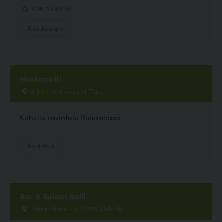
4.96, 24 ääntä
Eläinkauppa
Honkapirtti
Albert raivilan raitti, Turku
Kahvila ravintola Ruissalossa
Ravintola
Bar & Saloon Ralli
Meripihkatie 1-3, 00170, Helsinki