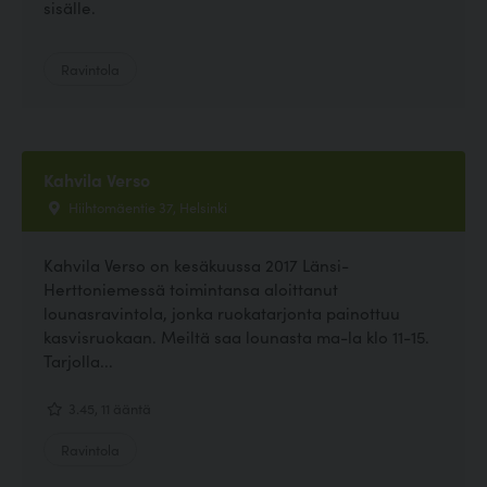
sisälle.
Ravintola
Kahvila Verso
Hiihtomäentie 37, Helsinki
Kahvila Verso on kesäkuussa 2017 Länsi-
Herttoniemessä toimintansa aloittanut
lounasravintola, jonka ruokatarjonta painottuu
kasvisruokaan. Meiltä saa lounasta ma-la klo 11-15.
Tarjolla...
3.45, 11 ääntä
Ravintola