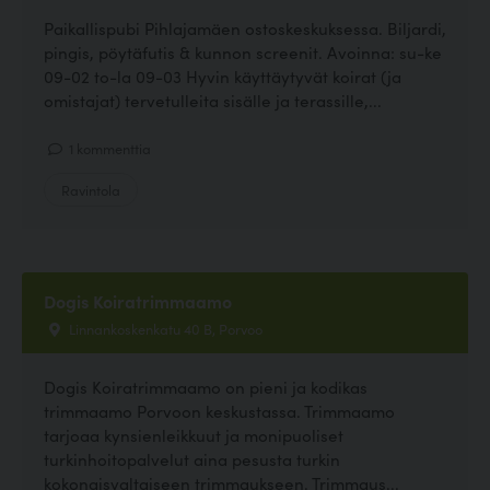
Paikallispubi Pihlajamäen ostoskeskuksessa. Biljardi,
pingis, pöytäfutis & kunnon screenit. Avoinna: su-ke
09-02 to-la 09-03 Hyvin käyttäytyvät koirat (ja
omistajat) tervetulleita sisälle ja terassille,...
1 kommenttia
Ravintola
Dogis Koiratrimmaamo
Linnankoskenkatu 40 B, Porvoo
Dogis Koiratrimmaamo on pieni ja kodikas
trimmaamo Porvoon keskustassa. Trimmaamo
tarjoaa kynsienleikkuut ja monipuoliset
turkinhoitopalvelut aina pesusta turkin
kokonaisvaltaiseen trimmaukseen. Trimmaus...