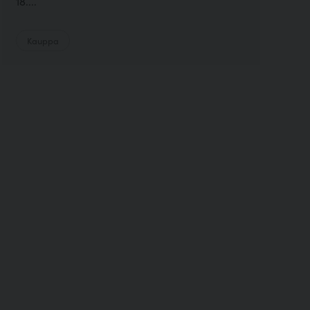
18....
Kauppa