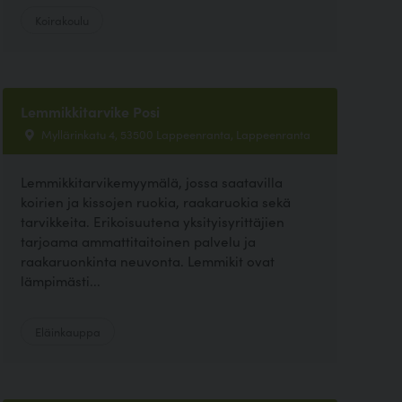
Koirakoulu
Lemmikkitarvike Posi
Myllärinkatu 4, 53500 Lappeenranta, Lappeenranta
Lemmikkitarvikemyymälä, jossa saatavilla
koirien ja kissojen ruokia, raakaruokia sekä
tarvikkeita. Erikoisuutena yksityisyrittäjien
tarjoama ammattitaitoinen palvelu ja
raakaruonkinta neuvonta. Lemmikit ovat
lämpimästi...
Eläinkauppa