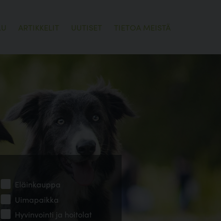
LU
ARTIKKELIT
UUTISET
TIETOA MEISTÄ
Eläinkauppa
Uimapaikka
Hyvinvointi ja hoitolat