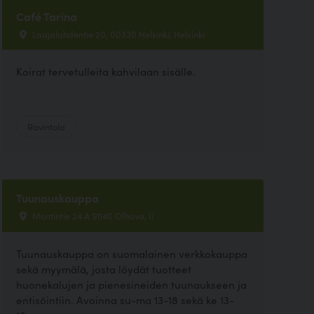
Café Tarina
Laajalahdentie 20, 00330 Helsinki, Helsinki
Koirat tervetulleita kahvilaan sisälle.
Ravintola
Tuunauskauppa
Montintie 24 A 91140 Olhava, Ii
Tuunauskauppa on suomalainen verkkokauppa
sekä myymälä, josta löydät tuotteet
huonekalujen ja pienesineiden tuunaukseen ja
entisöintiin. Avoinna su-ma 13-18 sekä ke 13-