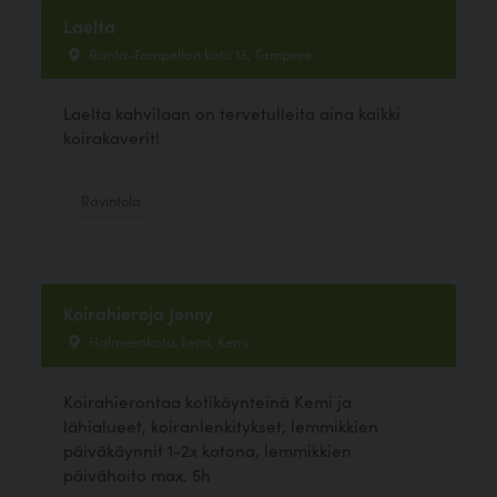
Laelta
Ranta-Tampellan katu 13, Tampere
Laelta kahvilaan on tervetulleita aina kaikki
koirakaverit!
Ravintola
Koirahieroja Jenny
Halmeenkatu, kemi, Kemi
Koirahierontaa kotikäynteinä Kemi ja
lähialueet, koiranlenkitykset, lemmikkien
päiväkäynnit 1-2x kotona, lemmikkien
päivähoito max. 5h