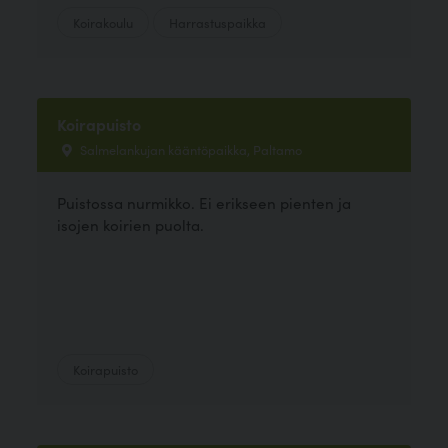
Koirakoulu
Harrastuspaikka
Koirapuisto
Salmelankujan kääntöpaikka, Paltamo
Puistossa nurmikko. Ei erikseen pienten ja
isojen koirien puolta.
Koirapuisto