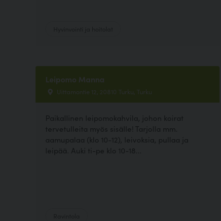
Hyvinvointi ja hoitolat
Leipomo Manna
Uittamontie 12, 20810 Turku, Turku
Paikallinen leipomokahvila, johon koirat
tervetulleita myös sisälle! Tarjolla mm.
aamupalaa (klo 10-12), leivoksia, pullaa ja
leipää. Auki ti-pe klo 10-18...
Ravintola