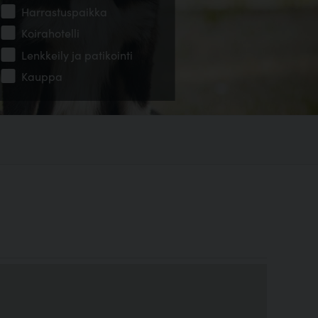
Harrastuspaikka
Koirahotelli
Lenkkeily ja patikointi
Kauppa