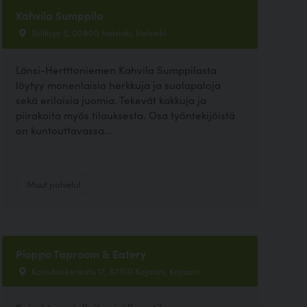
Kahvila Sumppila
Siilikuja 5, 00800 Helsinki, Helsinki
Länsi-Hertttoniemen Kahvila Sumppilasta
löytyy monenlaisia herkkuja ja suolapaloja
sekä erilaisia juomia. Tekevät kakkuja ja
piirakoita myös tilauksesta. Osa työntekijöistä
on kuntouttavassa...
Muut palvelut
Pioppo Taproom & Eatery
Koivukoskenkatu 17, 87100 Kajaani, Kajaani