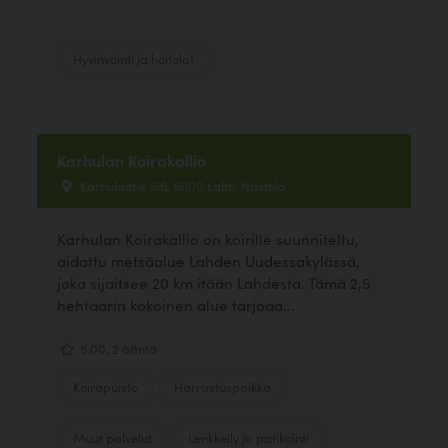
Hyvinvointi ja hoitolat
Karhulan Koirakallio
Karhulantie 166, 16100 Lahti, Nastola
Karhulan Koirakallio on koirille suunniteltu,
aidattu metsäalue Lahden Uudessakylässä,
joka sijaitsee 20 km itään Lahdesta. Tämä 2,5
hehtaarin kokoinen alue tarjoaa...
5.00, 2 ääntä
Koirapuisto
Harrastuspaikka
Muut palvelut
Lenkkeily ja patikointi