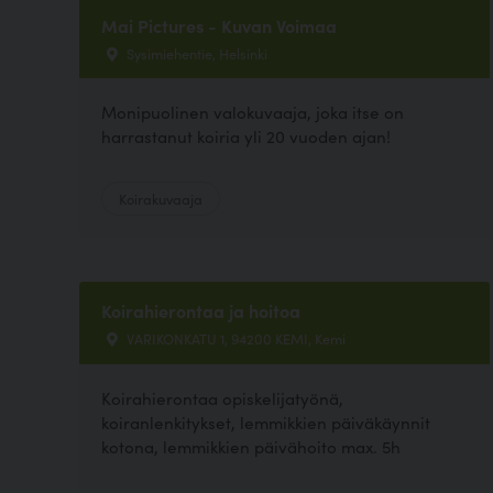
Mai Pictures - Kuvan Voimaa
Sysimiehentie, Helsinki
Monipuolinen valokuvaaja, joka itse on
harrastanut koiria yli 20 vuoden ajan!
Koirakuvaaja
Koirahierontaa ja hoitoa
VARIKONKATU 1, 94200 KEMI, Kemi
Koirahierontaa opiskelijatyönä,
koiranlenkitykset, lemmikkien päiväkäynnit
kotona, lemmikkien päivähoito max. 5h