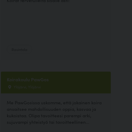
Koirat tervetulleita sisälle asti!
Ravintola
Koirakoulu PawGos
Ylöjärvi, Ylöjärvi
Me PawGosissa uskomme, että jokainen koira
ansaitsee mahdollisuuden oppia, kasvaa ja
kukoistaa. Olipa tavoitteesi parempi arki,
sujuvampi yhteistyö tai tavoitteellinen...