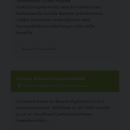
Trimmaamo D'tails tarjoaa
turkinhoitopalveluita sekä koirahierontaa
kaikenlaisille koirille Vantaan Jokiniemessä.
Lisäksi teemmme turkinajeluita sekä
kynsienleikkuuta käsittelyyn tottuneille
kissoille.
Hyvinvointi ja hoitolat
Conexx Areena koiraurheiluhalli
Kiilapuistonkuja 4, 65320 Vaasa, Vaasa
Conexx Areena on Vaasan Agilityseura ry:n
koiraurheiluhalli. Hallitilaa on yli 1 800 neliötä
ja se on tavallisesti jaettuna kolmeen
treenikenttään,...