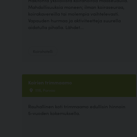
Häkitöntä yksilöllistä koirahoitoa maaseudulla.
Mahdollisuuksia moneen; ilman koiraseuraa,
koirakavereilla tai molempia vaihtelevasti.
Vapauden hurmaa ja aktiviteetteja suurella
aidatulla pihalla. Lähdet...
Koirahotelli
Koirien trimmaamo
1116, Porvoo
Rauhallinen koti trimmaamo edullisin hinnoin
5-vuoden kokemuksella.