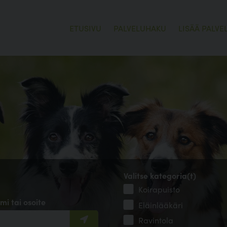
ETUSIVU
PALVELUHAKU
LISÄÄ PALVE
Valitse kategoria(t)
Koirapuisto
mi tai osoite
Eläinlääkäri
Ravintola