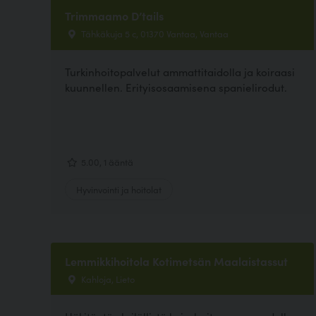
Trimmaamo D’tails
Tähkäkuja 5 c, 01370 Vantaa, Vantaa
Turkinhoitopalvelut ammattitaidolla ja koiraasi
kuunnellen. Erityisosaamisena spanielirodut.
5.00, 1 ääntä
Hyvinvointi ja hoitolat
Lemmikkihoitola Kotimetsän Maalaistassut
Kahloja, Lieto