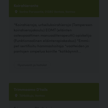
Koirahieronta
Vanha Porvoontie, 01380 Vantaa, Vantaa
*Koirahieroja, urheilukoirahieroja (Tampereen
koirahierojakoulu) EOMT (eläinten
osteopaattinen manuaaliterapeutti) opiskelija
(Funktionaalinen eläinterapiakeskus) *Emmi-
pet sertifioitu hammashoitaja *vaatteiden ja
pantojen ompelua koirille *kotikäynnit...
Hyvinvointi ja hoitolat
Trimmaamo D'tails
Tähkäkuja, Vantaa