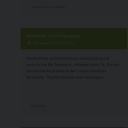
Hyvinvointi ja hoitolat
Ravintola Lie Mi Tampere
Hämeenkatu 14, Tampere
Herkullista vietnamilaista ruokaa ja hyviä
juomia Lie Mi Tampere, Hämeenkatu 14. Koirat
tervetulleita sisään kuten myös kesäisin
terassille. Pyydettäessä saat vesikupin...
Ravintola