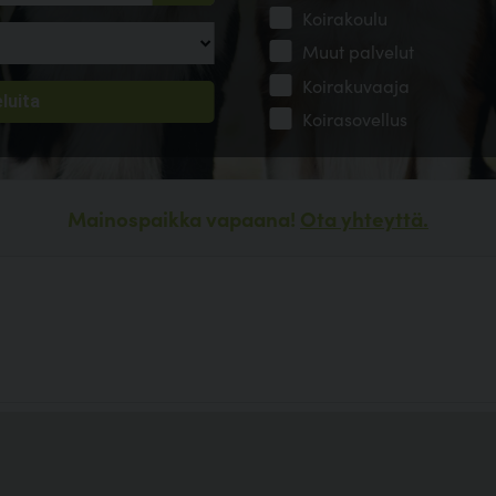
Koirakoulu
Muut palvelut
Koirakuvaaja
Koirasovellus
Mainospaikka vapaana!
Ota yhteyttä.