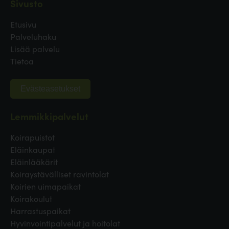
Sivusto
Etusivu
Palveluhaku
Lisää palvelu
Tietoa
Evästeasetukset
Lemmikkipalvelut
Koirapuistot
Eläinkaupat
Eläinlääkärit
Koiraystävälliset ravintolat
Koirien uimapaikat
Koirakoulut
Harrastuspaikat
Hyvinvointipalvelut ja hoitolat