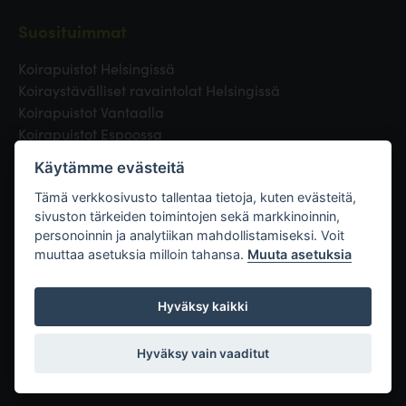
Suosituimmat
Koirapuistot Helsingissä
Koiraystävälliset ravaintolat Helsingissä
Koirapuistot Vantaalla
Koirapuistot Espoossa
Koirapuistot Turussa
Käytämme evästeitä
Eläinlääkäri Helsingissä
Koirapuistot Tampereella
Tämä verkkosivusto tallentaa tietoja, kuten evästeitä,
sivuston tärkeiden toimintojen sekä markkinoinnin,
personoinnin ja analytiikan mahdollistamiseksi. Voit
Linkit
muuttaa asetuksia milloin tahansa.
Muuta asetuksia
Hyväksy kaikki
Hyväksy vain vaaditut