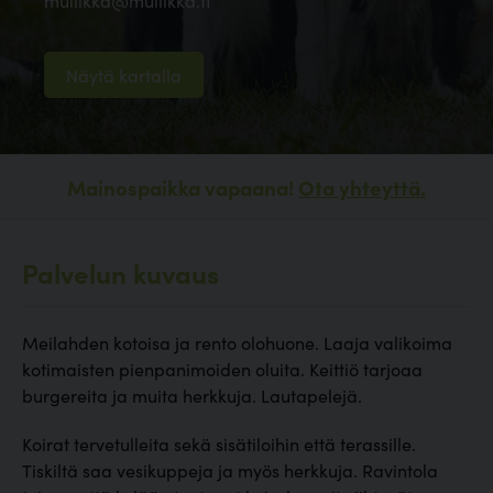
mullikka@mullikka.fi
Näytä kartalla
Mainospaikka vapaana!
Ota yhteyttä.
Palvelun kuvaus
Meilahden kotoisa ja rento olohuone. Laaja valikoima
kotimaisten pienpanimoiden oluita. Keittiö tarjoaa
burgereita ja muita herkkuja. Lautapelejä.
Koirat tervetulleita sekä sisätiloihin että terassille.
Tiskiltä saa vesikuppeja ja myös herkkuja. Ravintola