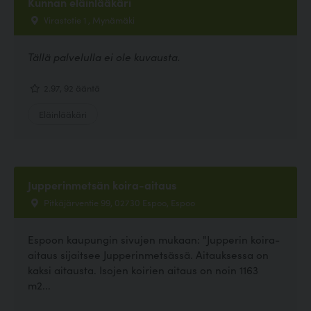
Kunnan eläinlääkäri
Virastotie 1 , Mynämäki
Tällä palvelulla ei ole kuvausta.
2.97, 92 ääntä
Eläinlääkäri
Jupperinmetsän koira-aitaus
Pitkäjärventie 99, 02730 Espoo, Espoo
Espoon kaupungin sivujen mukaan: "Jupperin koira-
aitaus sijaitsee Jupperinmetsässä. Aitauksessa on
kaksi aitausta. Isojen koirien aitaus on noin 1163
m2...