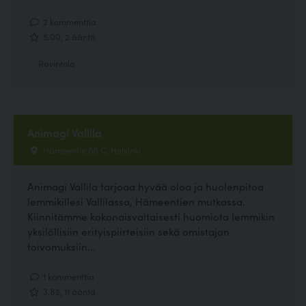
2 kommenttia
5.00, 2 ääntä
Ravintola
Animagi Vallila
Hämeentie 68 C, Helsinki
Animagi Vallila tarjoaa hyvää oloa ja huolenpitoa
lemmikillesi Vallilassa, Hämeentien mutkassa.
Kiinnitämme kokonaisvaltaisesti huomiota lemmikin
yksilöllisiin erityispiirteisiin sekä omistajan
toivomuksiin...
1 kommenttia
3.82, 11 ääntä