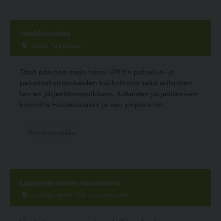
Haukkulaakso
Solkei, Taipalsaari
Tänä päivänä maja toimii LPKY:n palvelus- ja
pelastuskoirakokeiden tukikohtana sekä erilaisten
leirien järjestämispaikkana. Kokeiden järjestämisen
kannalta Haukkulaakso ja sen ympäristön...
Harrastuspaikka
Lappeenrannan rauniorata
Hanhijärventie 235, Lappeenranta