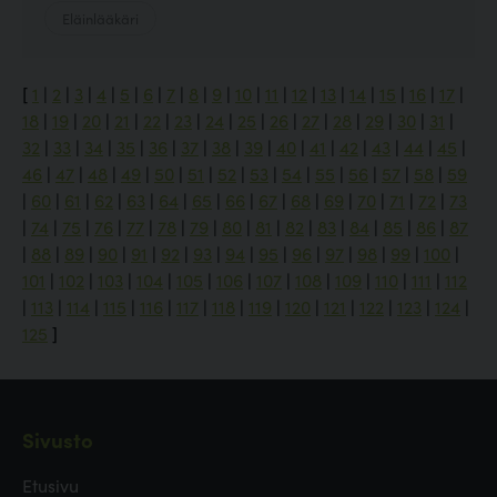
Eläinlääkäri
[
1
|
2
|
3
|
4
|
5
|
6
|
7
|
8
|
9
|
10
|
11
|
12
|
13
|
14
|
15
|
16
|
17
|
18
|
19
|
20
|
21
|
22
|
23
|
24
|
25
|
26
|
27
|
28
|
29
|
30
|
31
|
32
|
33
|
34
|
35
|
36
|
37
|
38
|
39
|
40
|
41
|
42
|
43
|
44
|
45
|
46
|
47
|
48
|
49
|
50
|
51
|
52
|
53
|
54
|
55
|
56
|
57
|
58
|
59
|
60
|
61
|
62
|
63
|
64
|
65
|
66
|
67
|
68
|
69
|
70
|
71
|
72
|
73
|
74
|
75
|
76
|
77
|
78
|
79
|
80
|
81
|
82
|
83
|
84
|
85
|
86
|
87
|
88
|
89
|
90
|
91
|
92
|
93
|
94
|
95
|
96
|
97
|
98
|
99
|
100
|
101
|
102
|
103
|
104
|
105
|
106
|
107
|
108
|
109
|
110
|
111
|
112
|
113
|
114
|
115
|
116
|
117
|
118
|
119
|
120
|
121
|
122
|
123
|
124
|
125
]
Sivusto
Etusivu