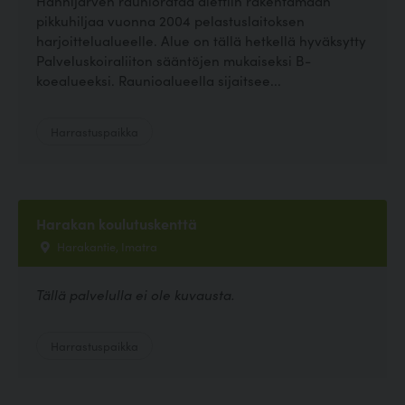
Hanhijärven rauniorataa alettiin rakentamaan
pikkuhiljaa vuonna 2004 pelastuslaitoksen
harjoittelualueelle. Alue on tällä hetkellä hyväksytty
Palveluskoiraliiton sääntöjen mukaiseksi B-
koealueeksi. Raunioalueella sijaitsee...
Harrastuspaikka
Harakan koulutuskenttä
Harakantie, Imatra
Tällä palvelulla ei ole kuvausta.
Harrastuspaikka