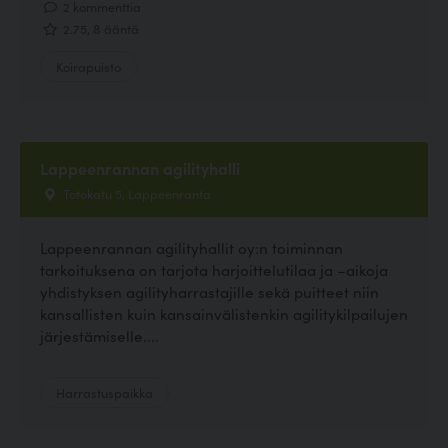
2 kommenttia
2.75, 8 ääntä
Koirapuisto
Lappeenrannan agilityhalli
Totokatu 5, Lappeenranta
Lappeenrannan agilityhallit oy:n toiminnan
tarkoituksena on tarjota harjoittelutilaa ja –aikoja
yhdistyksen agilityharrastajille sekä puitteet niin
kansallisten kuin kansainvälistenkin agilitykilpailujen
järjestämiselle....
Harrastuspaikka