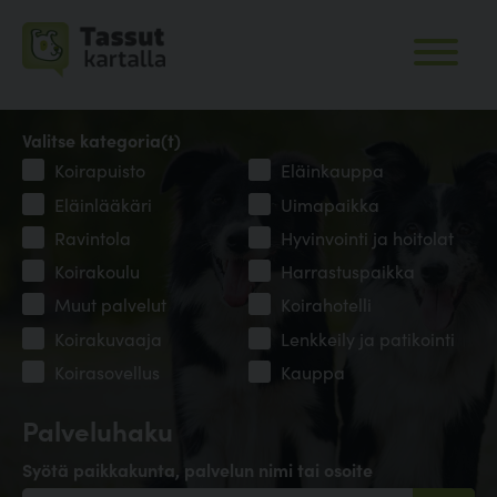
Valitse kategoria(t)
Koirapuisto
Eläinkauppa
Eläinlääkäri
Uimapaikka
Ravintola
Hyvinvointi ja hoitolat
Koirakoulu
Harrastuspaikka
Muut palvelut
Koirahotelli
Koirakuvaaja
Lenkkeily ja patikointi
Koirasovellus
Kauppa
Palveluhaku
Syötä paikkakunta, palvelun nimi tai osoite