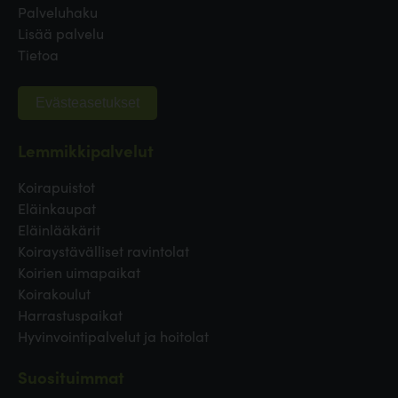
Palveluhaku
Lisää palvelu
Tietoa
Evästeasetukset
Lemmikkipalvelut
Koirapuistot
Eläinkaupat
Eläinlääkärit
Koiraystävälliset ravintolat
Koirien uimapaikat
Koirakoulut
Harrastuspaikat
Hyvinvointipalvelut ja hoitolat
Suosituimmat