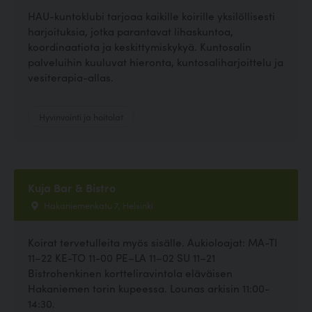
HAU-kuntoklubi tarjoaa kaikille koirille yksilöllisesti
harjoituksia, jotka parantavat lihaskuntoa,
koordinaatiota ja keskittymiskykyä. Kuntosalin
palveluihin kuuluvat hieronta, kuntosaliharjoittelu ja
vesiterapia-allas.
Hyvinvointi ja hoitolat
Kuja Bar & Bistro
Hakaniemenkatu 7, Helsinki
Koirat tervetulleita myös sisälle. Aukioloajat: MA-TI
11–22 KE-TO 11-00 PE–LA 11–02 SU 11–21
Bistrohenkinen kortteliravintola eläväisen
Hakaniemen torin kupeessa. Lounas arkisin 11:00-
14:30.