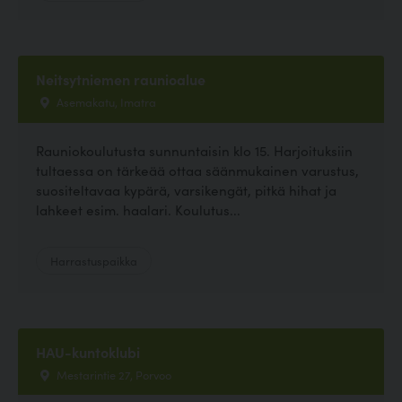
Neitsytniemen raunioalue
Asemakatu, Imatra
Rauniokoulutusta sunnuntaisin klo 15. Harjoituksiin
tultaessa on tärkeää ottaa säänmukainen varustus,
suositeltavaa kypärä, varsikengät, pitkä hihat ja
lahkeet esim. haalari. Koulutus...
Harrastuspaikka
HAU-kuntoklubi
Mestarintie 27, Porvoo