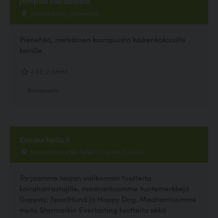
Jampan koirapuisto
Jampankatu , Järvenpää
Pienehkö, metsäinen koirapuisto kaikenkokoisille
koirille.
4.00, 2 ääntä
Koirapuisto
Koiraurheilu.fi
Haarakaari 45B, Kehä IV Center, Tuusula
Tarjoamme laajan valikoiman tuotteita
koiraharrastajille, maahantuomme tuotemerkkejä
Gappay, SportHund ja Happy Dog. Maahantuomme
myös Starmarkin Everlasting tuotteita sekä