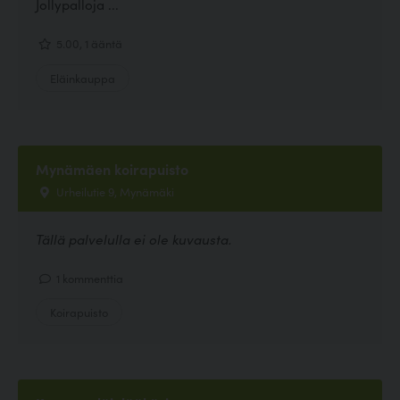
Jollypalloja ...
5.00, 1 ääntä
Eläinkauppa
Mynämäen koirapuisto
Urheilutie 9, Mynämäki
Tällä palvelulla ei ole kuvausta.
1 kommenttia
Koirapuisto