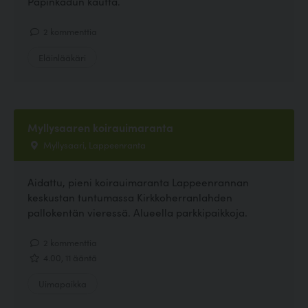
Papinkadun kautta.
2 kommenttia
Eläinlääkäri
Myllysaaren koirauimaranta
Myllysaari, Lappeenranta
Aidattu, pieni koirauimaranta Lappeenrannan
keskustan tuntumassa Kirkkoherranlahden
pallokentän vieressä. Alueella parkkipaikkoja.
2 kommenttia
4.00, 11 ääntä
Uimapaikka