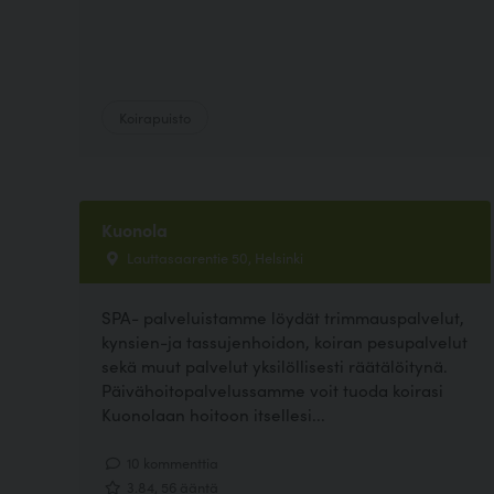
Koirapuisto
Kuonola
Lauttasaarentie 50, Helsinki
SPA- palveluistamme löydät trimmauspalvelut,
kynsien-ja tassujenhoidon, koiran pesupalvelut
sekä muut palvelut yksilöllisesti räätälöitynä.
Päivähoitopalvelussamme voit tuoda koirasi
Kuonolaan hoitoon itsellesi...
10 kommenttia
3.84, 56 ääntä