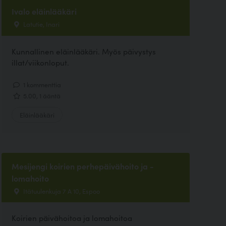
Ivalo eläinlääkäri
Latutie, Inari
Kunnallinen eläinlääkäri. Myös päivystys
illat/viikonloput.
1 kommenttia
5.00, 1 ääntä
Eläinlääkäri
Mesijengi koirien perhepäivähoito ja -
lomahoito
Itätuulenkuja 7 A 10, Espoo
Koirien päivähoitoa ja lomahoitoa