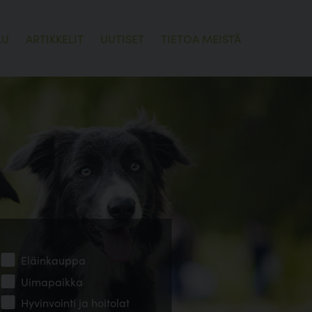
LU
ARTIKKELIT
UUTISET
TIETOA MEISTÄ
Eläinkauppa
Uimapaikka
Hyvinvointi ja hoitolat