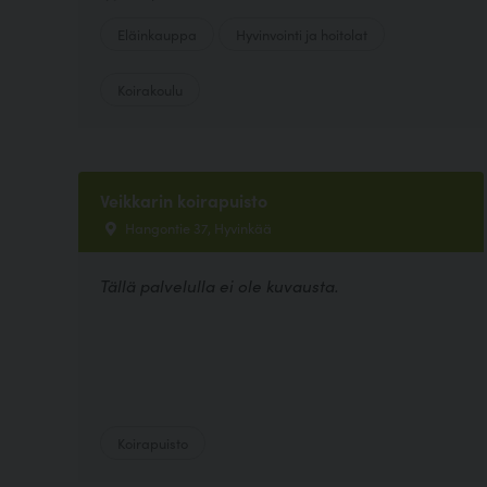
Eläinkauppa
Hyvinvointi ja hoitolat
Koirakoulu
Veikkarin koirapuisto
Hangontie 37, Hyvinkää
Tällä palvelulla ei ole kuvausta.
Koirapuisto