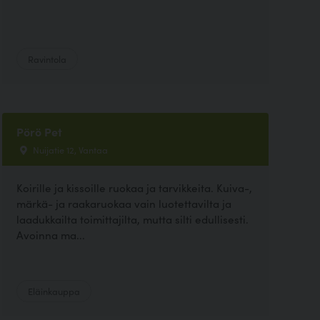
Ravintola
Pörö Pet
Nuijatie 12, Vantaa
Koirille ja kissoille ruokaa ja tarvikkeita. Kuiva-,
märkä- ja raakaruokaa vain luotettavilta ja
laadukkailta toimittajilta, mutta silti edullisesti.
Avoinna ma...
Eläinkauppa