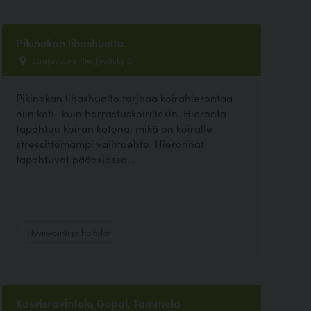
Pikinokan lihashuolto
Laajavuorentie, Jyväskylä
Pikinokan lihashuolto tarjoaa koirahierontaa
niin koti- kuin harrastuskoirillekin. Hieronta
tapahtuu koiran kotona, mikä on koiralle
stressittömämpi vaihtoehto. Hieronnat
tapahtuvat pääasiassa...
Hyvinvointi ja hoitolat
Kasvisravintola Gopal, Tammela