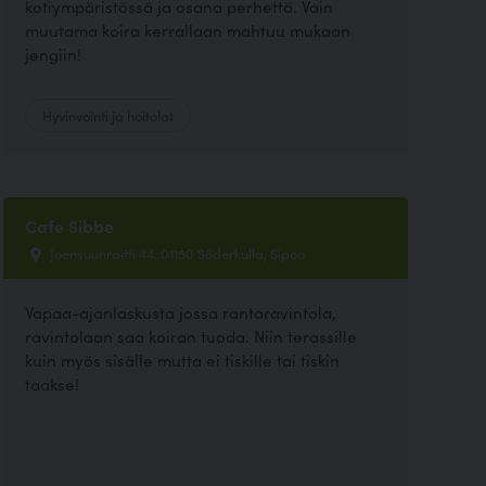
kotiympäristössä ja osana perhettä. Vain
muutama koira kerrallaan mahtuu mukaan
jengiin!
Hyvinvointi ja hoitolat
Cafe Sibbe
Joensuunraitti 44, 01150 Söderkulla, Sipoo
Vapaa-ajanlaskusta jossa rantaravintola,
ravintolaan saa koiran tuoda. Niin terassille
kuin myös sisälle mutta ei tiskille tai tiskin
taakse!