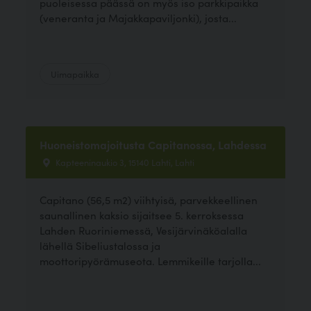
puoleisessa päässä on myös iso parkkipaikka
(veneranta ja Majakkapaviljonki), josta...
Uimapaikka
Huoneistomajoitusta Capitanossa, Lahdessa
Kapteeninaukio 3, 15140 Lahti, Lahti
Capitano (56,5 m2) viihtyisä, parvekkeellinen
saunallinen kaksio sijaitsee 5. kerroksessa
Lahden Ruoriniemessä, Vesijärvinäköalalla
lähellä Sibeliustalossa ja
moottoripyörämuseota. Lemmikeille tarjolla...