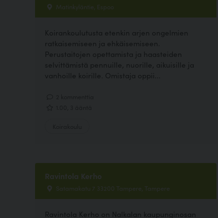
Matinkyläntie, Espoo
Koirankoulutusta etenkin arjen ongelmien
ratkaisemiseen ja ehkäisemiseen.
Perustaitojen opettamista ja haasteiden
selvittämistä pennuille, nuorille, aikuisille ja
vanhoille koirille. Omistaja oppii...
2 kommenttia
1.00, 3 ääntä
Koirakoulu
Ravintola Kerho
Satamakatu 7 33200 Tampere, Tampere
Ravintola Kerho on Nalkalan kaupunginosan