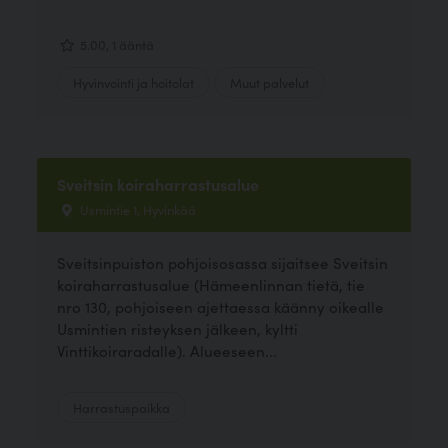
5.00, 1 ääntä
Hyvinvointi ja hoitolat
Muut palvelut
Sveitsin koiraharrastusalue
Usmintie 1, Hyvinkää
Sveitsinpuiston pohjoisosassa sijaitsee Sveitsin
koiraharrastusalue (Hämeenlinnan tietä, tie
nro 130, pohjoiseen ajettaessa käänny oikealle
Usmintien risteyksen jälkeen, kyltti
Vinttikoiraradalle). Alueeseen...
Harrastuspaikka