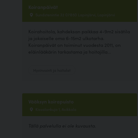
Koiranpäivät
Sundstenintie 32 07850 Lapinjärvi, Lapinjärvi
Koirahoitola, kahdeksan paikkaa 4-9m2 sisätila
ja jokaiselle oma 6-15m2 ulkotarha.
Koiranpäivät on toiminut vuodesta 2011, on
eläinlääkärin tarkastama ja hoitajilla...
Hyvinvointi ja hoitolat
Vääksyn koirapuisto
Kissalankuja 1, Asikkala
Tällä palvelulla ei ole kuvausta.