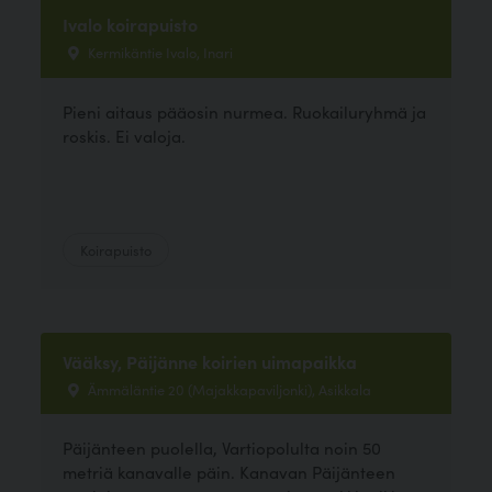
Ivalo koirapuisto
Kermikäntie Ivalo, Inari
Pieni aitaus pääosin nurmea. Ruokailuryhmä ja
roskis. Ei valoja.
Koirapuisto
Vääksy, Päijänne koirien uimapaikka
Ämmäläntie 20 (Majakkapaviljonki), Asikkala
Päijänteen puolella, Vartiopolulta noin 50
metriä kanavalle päin. Kanavan Päijänteen