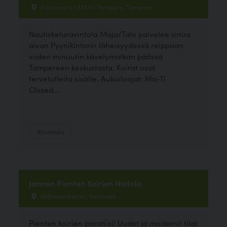
Pirkankatu 1 33230 Tampere, Tampere
Nautiskeluravintola Maja/Talo palvelee sinua
aivan Pyynikintorin läheisyydessä reippaan
viiden minuutin kävelymatkan päässä
Tampereen keskustasta. Koirat ovat
tervetulleita sisälle. Aukioloajat: Ma-Ti
Closed...
Ravintola
Jannen Pienten Koirien Hoitola
Valkeaviidantie , Tammela
Pienten koirien paratiisi! Uudet ja modernit tilat