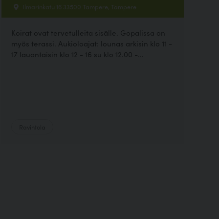
Ilmarinkatu 16 33500 Tampere, Tampere
Koirat ovat tervetulleita sisälle. Gopalissa on
myös terassi. Aukioloajat: lounas arkisin klo 11 -
17 lauantaisin klo 12 - 16 su klo 12.00 -...
Ravintola