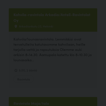
Kahvila-ravintola Arkadia/Antell-Ravintolat
Oy
Arkadiankatu 23, Helsinki
Kahvila/lounasravintola. Lemmikkisi ovat
tervetulleita katutasomme kahvilaan, heille
tarjolla vettä ja rapsutuksia Olemme auki
arkisin 8-14.30. Aamupala katettu klo 8-10.30 ja
lounasaika...
5.00, 2 ääntä
Ravintola
Ravintola Maja/talo