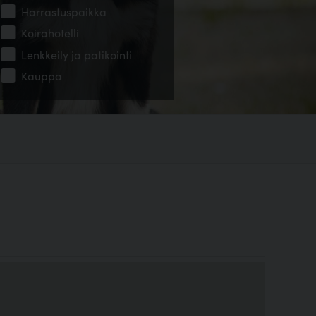
Harrastuspaikka
Koirahotelli
Lenkkeily ja patikointi
Kauppa