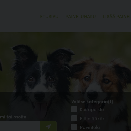
ETUSIVU
PALVELUHAKU
LISÄÄ PALVE
Valitse kategoria(t)
Koirapuisto
mi tai osoite
Eläinlääkäri
Ravintola