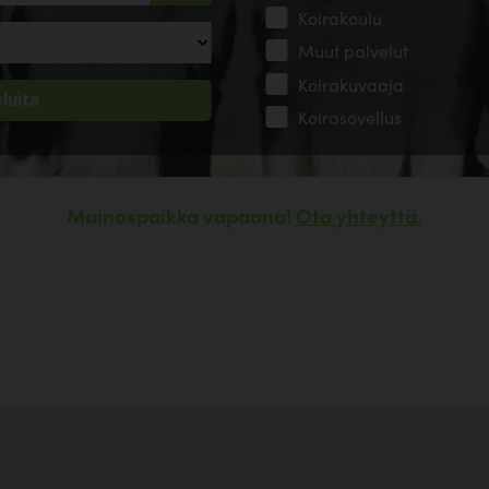
Koirakoulu
Muut palvelut
Koirakuvaaja
Koirasovellus
Mainospaikka vapaana!
Ota yhteyttä.