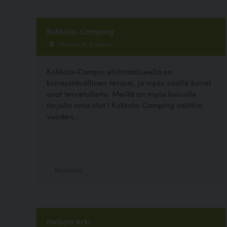
Kokkola-Camping
Meritie 10, Kokkola
Kokkola-Campin elirintäalueella on
koiraystävällinen terassi, ja myös sisälle koirat
ovat tervetulleita. Meillä on myös koiruille
tarjolla oma olut ! Kokkola-Camping valittiin
vuoden...
Ravintola
Helppo arki