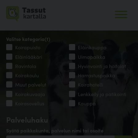
Valitse kategoria(t)
Koirapuisto
Eläinkauppa
Eläinlääkäri
Uimapaikka
Ravintola
Hyvinvointi ja hoitolat
Koirakoulu
Harrastuspaikka
Muut palvelut
Koirahotelli
Koirakuvaaja
Lenkkeily ja patikointi
Koirasovellus
Kauppa
Palveluhaku
Syötä paikkakunta, palvelun nimi tai osoite