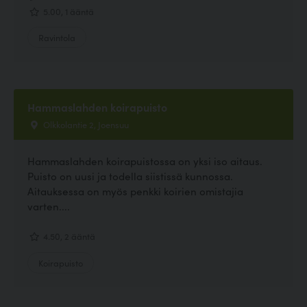
5.00, 1 ääntä
Ravintola
Hammaslahden koirapuisto
Olkkolantie 2, Joensuu
Hammaslahden koirapuistossa on yksi iso aitaus.
Puisto on uusi ja todella siistissä kunnossa.
Aitauksessa on myös penkki koirien omistajia
varten....
4.50, 2 ääntä
Koirapuisto