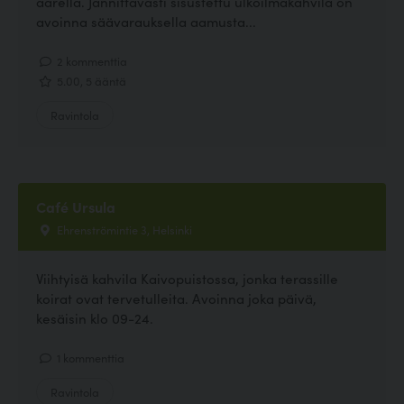
äärellä. Jännittävästi sisustettu ulkoilmakahvila on
avoinna säävarauksella aamusta...
2 kommenttia
5.00, 5 ääntä
Ravintola
Café Ursula
Ehrenströmintie 3, Helsinki
Viihtyisä kahvila Kaivopuistossa, jonka terassille
koirat ovat tervetulleita. Avoinna joka päivä,
kesäisin klo 09-24.
1 kommenttia
Ravintola