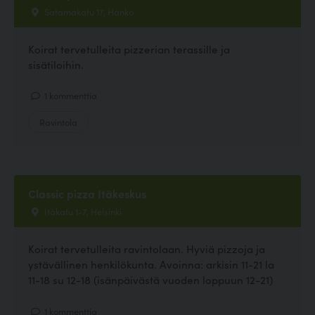
Satamakatu 17, Hanko
Koirat tervetulleita pizzerian terassille ja
sisätiloihin.
1 kommenttia
Ravintola
Classic pizza Itäkeskus
Itäkatu 1-7, Helsinki
Koirat tervetulleita ravintolaan. Hyviä pizzoja ja
ystävällinen henkilökunta. Avoinna: arkisin 11-21 la
11-18 su 12-18 (isänpäivästä vuoden loppuun 12-21)
1 kommenttia