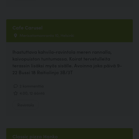
Cafe Carusel
Merisatamanranta 10, Helsinki
Ihastuttava kahvila-ravintola meren rannalla,
kaivopuiston tuntumassa. Koirat tervetulleita
terassin lisäksi myös sisälle. Avoinna joka päivä 9-
22 Bussi 18 Raitiolinja 3B/3T
2 kommenttia
4.00, 12 ääntä
Ravintola
Classic pizza Hanko