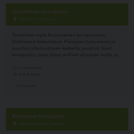
Linnunlahden koirapuisto
Eteläkatu 14, Joensuu
Tunnetaan myös Koivuniemen koirapuistona.
Eteläisessä keskustassa, Pielisjoen tuntumassa ja
suositun ulkoilu-alueen keskellä, puustoa. Suuri
koirapuisto, josta löytyy erilliset aitaukset isoille ja...
2 kommenttia
4.13, 8 ääntä
Koirapuisto
Niinivaaran koirapuisto
Niinivaarantie 23, Joensuu