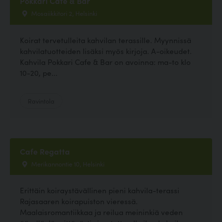
Pokkari Cafe & Bar
Mosaiikkitori 2, Helsinki
Koirat tervetulleita kahvilan terassille. Myynnissä
kahvilatuotteiden lisäksi myös kirjoja. A-oikeudet.
Kahvila Pokkari Cafe & Bar on avoinna: ma-to klo
10-20, pe...
Ravintola
Cafe Regatta
Merikannontie 10, Helsinki
Erittäin koiraystävällinen pieni kahvila-terassi
Rajasaaren koirapuiston vieressä.
Maalaisromantiikkaa ja reilua meininkiä veden