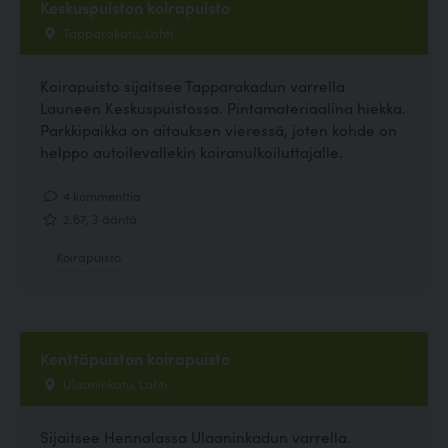
Keskuspuiston koirapuisto
Tapparakatu, Lahti
Koirapuisto sijaitsee Tapparakadun varrella
Launeen Keskuspuistossa. Pintamateriaalina hiekka.
Parkkipaikka on aitauksen vieressä, joten kohde on
helppo autoilevallekin koiranulkoiluttajalle.
4 kommenttia
2.67, 3 ääntä
Koirapuisto
Kenttäpuiston koirapuisto
Ulaaninkatu, Lahti
Sijaitsee Hennalassa Ulaaninkadun varrella.