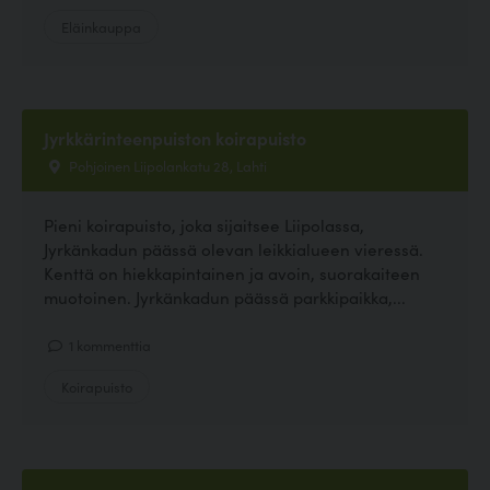
Eläinkauppa
Jyrkkärinteenpuiston koirapuisto
Pohjoinen Liipolankatu 28, Lahti
Pieni koirapuisto, joka sijaitsee Liipolassa,
Jyrkänkadun päässä olevan leikkialueen vieressä.
Kenttä on hiekkapintainen ja avoin, suorakaiteen
muotoinen. Jyrkänkadun päässä parkkipaikka,...
1 kommenttia
Koirapuisto