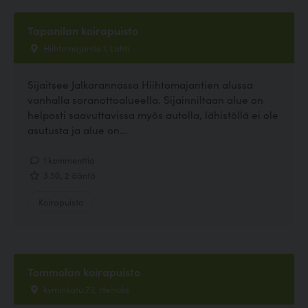
Tapanilan koirapuisto
Hiihtomajantie 1, Lahti
Sijaitsee Jalkarannassa Hiihtomajantien alussa
vanhalla soranottoalueella. Sijainniltaan alue on
helposti saavuttavissa myös autolla, lähistöllä ei ole
asutusta ja alue on...
1 kommenttia
3.50, 2 ääntä
Koirapuisto
Tommolan koirapuisto
kyminkatu 73, Heinola