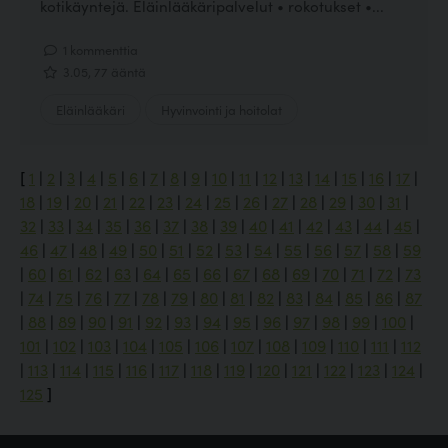
kotikäyntejä. Eläinlääkäripalvelut • rokotukset •...
1 kommenttia
3.05, 77 ääntä
Eläinlääkäri
Hyvinvointi ja hoitolat
[
1
|
2
|
3
|
4
|
5
|
6
|
7
|
8
|
9
|
10
|
11
|
12
|
13
|
14
|
15
|
16
|
17
|
18
|
19
|
20
|
21
|
22
|
23
|
24
|
25
|
26
|
27
|
28
|
29
|
30
|
31
|
32
|
33
|
34
|
35
|
36
|
37
|
38
|
39
|
40
|
41
|
42
|
43
|
44
|
45
|
46
|
47
|
48
|
49
|
50
|
51
|
52
|
53
|
54
|
55
|
56
|
57
|
58
|
59
|
60
|
61
|
62
|
63
|
64
|
65
|
66
|
67
|
68
|
69
|
70
|
71
|
72
|
73
|
74
|
75
|
76
|
77
|
78
|
79
|
80
|
81
|
82
|
83
|
84
|
85
|
86
|
87
|
88
|
89
|
90
|
91
|
92
|
93
|
94
|
95
|
96
|
97
|
98
|
99
|
100
|
101
|
102
|
103
|
104
|
105
|
106
|
107
|
108
|
109
|
110
|
111
|
112
|
113
|
114
|
115
|
116
|
117
|
118
|
119
|
120
|
121
|
122
|
123
|
124
|
125
]