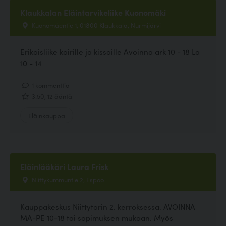
Klaukkalan Eläintarvikeliike Kuonomäki
Kuonomäentie 1, 01800 Klaukkala, Nurmijärvi
Erikoisliike koirille ja kissoille Avoinna ark 10 - 18 La
10 - 14
1 kommenttia
3.50, 12 ääntä
Eläinkauppa
Eläinlääkäri Laura Frisk
Niittykummuntie 2, Espoo
Kauppakeskus Niittytorin 2. kerroksessa. AVOINNA
MA-PE 10-18 tai sopimuksen mukaan. Myös