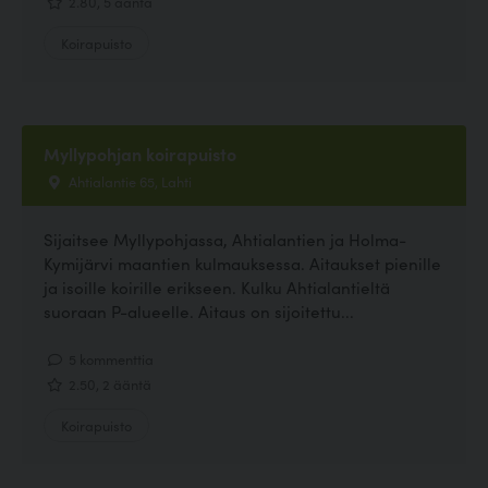
2.80, 5 ääntä
Koirapuisto
Myllypohjan koirapuisto
Ahtialantie 65, Lahti
Sijaitsee Myllypohjassa, Ahtialantien ja Holma-
Kymijärvi maantien kulmauksessa. Aitaukset pienille
ja isoille koirille erikseen. Kulku Ahtialantieltä
suoraan P-alueelle. Aitaus on sijoitettu...
5 kommenttia
2.50, 2 ääntä
Koirapuisto