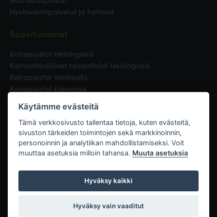
Hyvinvointipalvelut ja hoitolat
Suosituimmat
Koirapuistot Helsingissä
Koiraystävälliset ravaintolat Helsingissä
Koirapuistot Vantaalla
Koirapuistot Espoossa
Koirapuistot Turussa
Käytämme evästeitä
Eläinlääkäri Helsingissä
Koirapuistot Tampereella
Tämä verkkosivusto tallentaa tietoja, kuten evästeitä,
sivuston tärkeiden toimintojen sekä markkinoinnin,
personoinnin ja analytiikan mahdollistamiseksi. Voit
Linkit
muuttaa asetuksia milloin tahansa.
Muuta asetuksia
Hyväksy kaikki
Hyväksy vain vaaditut