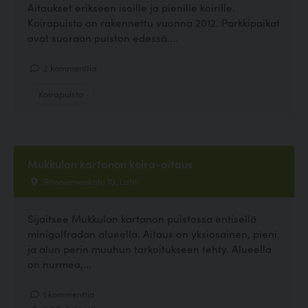
Aitaukset erikseen isoille ja pienille koirille.
Koirapuisto on rakennettu vuonna 2012. Parkkipaikat
ovat suoraan puiston edessä....
2 kommenttia
Koirapuisto
Mukkulan kartanon koira-aitaus
Ritaniemenkatu 10, Lahti
Sijaitsee Mukkulan kartanon puistossa entisellä
minigolfradan alueella. Aitaus on yksiosainen, pieni
ja alun perin muuhun tarkoitukseen tehty. Alueella
on nurmea,...
1 kommenttia