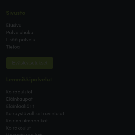
Sivusto
Etusivu
Palveluhaku
Lisää palvelu
Tietoa
Evästeasetukset
Lemmikkipalvelut
Koirapuistot
Eläinkaupat
Eläinlääkärit
Koiraystävälliset ravintolat
Koirien uimapaikat
Koirakoulut
Harrastuspaikat