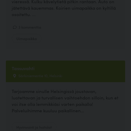
vieressä. Kulku kävelytietä pitkin rantaan. Auto on
jätettävä kauemmas. Koirien uimapaikka on kyltillä
osoitettu. ...
3 kommenttia
Uimapaikka
Tassuvahti
Särkiniementie 10, Helsinki
Tarjoamme sinulle Helsingissä joustavan,
luotettavan ja turvallisen vaihtoehdon silloin, kun et
voi itse olla lemmikkiäsi varten paikalla!
Palveluihimme kuuluu paikallinen...
Hyvinvointi ja hoitolat