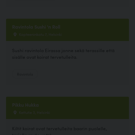
Ravintola Sushi 'n Roll
Kapteeninkatu 7, Helsinki
Sushi ravintola Eirassa jonne sekä terassille että
sisälle ovat koirat tervetulleita.
Ravintola
Pikku Hukka
Kettutie 3, Helsinki
Kiltit koirat ovat tervetulleita baarin puolelle,
tarjolla myös vettä