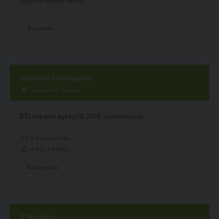
Ravintola
Vihannin koirapuisto
Verstastie, Raahe
ST1 takana syksyllä 2016 valmistunut.
3 kommenttia
4.00, 4 ääntä
Koirapuisto
Il Birrificio