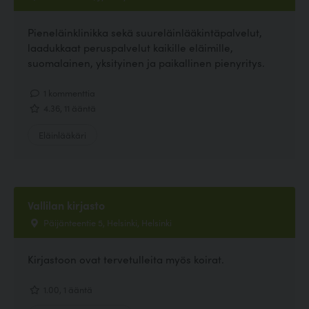
Pieneläinklinikka sekä suureläinlääkintäpalvelut,
laadukkaat peruspalvelut kaikille eläimille,
suomalainen, yksityinen ja paikallinen pienyritys.
1 kommenttia
4.36, 11 ääntä
Eläinlääkäri
Vallilan kirjasto
Päijänteentie 5, Helsinki, Helsinki
Kirjastoon ovat tervetulleita myös koirat.
1.00, 1 ääntä