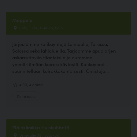
Moppela
Salo, Turku, Loimaa, Salo
Järjestämme kotikäyntejä Loimaalla, Turussa,
Salossa sekä lähialueilla. Tarjoamme apua arjen
askarruttaviin tilanteisiin ja autamme
ymmärtämään koirasi käytöstä. Kotikäynnit
suunnitellaan koirakkokohtaisesti. Omistaja...
4.00, 4 ääntä
Koirakoulu
Eläinklinikka Huiskuhäntä
Urheilutie 38, Jyväskylä