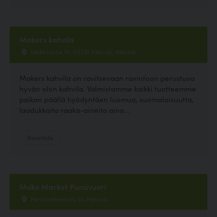
Makers kahvila
Heikkiläntie 10, 00210 Helsinki, Helsinki
Makers kahvila on ravitsevaan ravintoon perustuva
hyvän olon kahvila. Valmistamme kaikki tuotteemme
paikan päällä hyödyntäen luomua, suomalaisuutta,
laadukkaita raaka-aineita aina...
Ravintola
Moko Market Punavuori
Perämiehenkatu 10, Helsinki