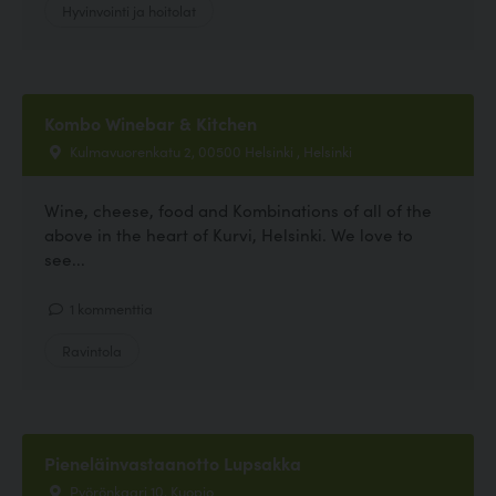
Hyvinvointi ja hoitolat
Kombo Winebar & Kitchen
Kulmavuorenkatu 2, 00500 Helsinki , Helsinki
Wine, cheese, food and Kombinations of all of the
above in the heart of Kurvi, Helsinki. We love to
see...
1 kommenttia
Ravintola
Pieneläinvastaanotto Lupsakka
Pyörönkaari 10, Kuopio