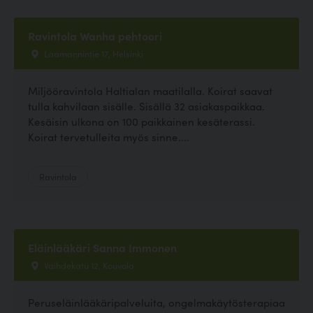
Ravintola Wanha pehtoori
Laamannintie 17, Helsinki
Miljööravintola Haltialan maatilalla. Koirat saavat
tulla kahvilaan sisälle. Sisällä 32 asiakaspaikkaa.
Kesäisin ulkona on 100 paikkainen kesäterassi.
Koirat tervetulleita myös sinne....
Ravintola
Eläinlääkäri Sanna Immonen
Vaihdekatu 12, Kouvola
Peruseläinlääkäripalveluita, ongelmakäytösterapiaa