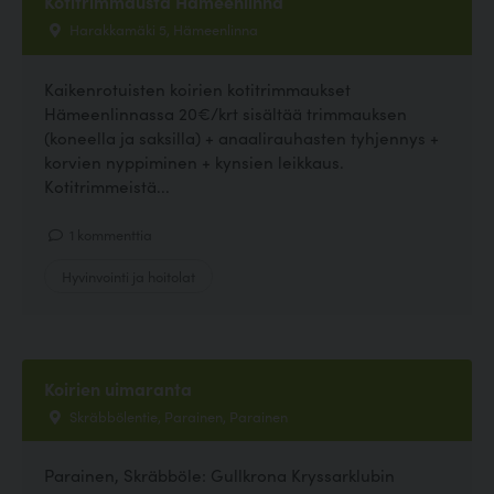
Kotitrimmausta Hämeenlinna
Harakkamäki 5, Hämeenlinna
Kaikenrotuisten koirien kotitrimmaukset
Hämeenlinnassa 20€/krt sisältää trimmauksen
(koneella ja saksilla) + anaalirauhasten tyhjennys +
korvien nyppiminen + kynsien leikkaus.
Kotitrimmeistä...
1 kommenttia
Hyvinvointi ja hoitolat
Koirien uimaranta
Skräbbölentie, Parainen, Parainen
Parainen, Skräbböle: Gullkrona Kryssarklubin