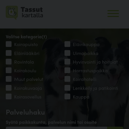
Valitse kategoria(t)
Koirapuisto
Eläinkauppa
Eläinlääkäri
Uimapaikka
Ravintola
Hyvinvointi ja hoitolat
Koirakoulu
Harrastuspaikka
Muut palvelut
Koirahotelli
Koirakuvaaja
Lenkkeily ja patikointi
Koirasovellus
Kauppa
Palveluhaku
Syötä paikkakunta, palvelun nimi tai osoite