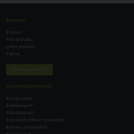
Sivusto
Etusivu
Palveluhaku
Lisää palvelu
Tietoa
Evästeasetukset
Lemmikkipalvelut
Koirapuistot
Eläinkaupat
Eläinlääkärit
Koiraystävälliset ravintolat
Koirien uimapaikat
Koirakoulut