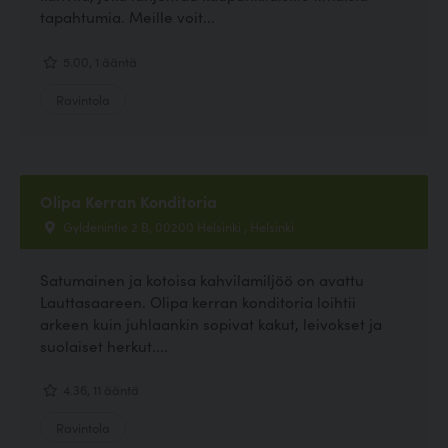
tapahtumia. Meille voit...
5.00, 1 ääntä
Ravintola
Olipa Kerran Konditoria
Gyldenintie 2 B, 00200 Helsinki , Helsinki
Satumainen ja kotoisa kahvilamiljöö on avattu
Lauttasaareen. Olipa kerran konditoria loihtii
arkeen kuin juhlaankin sopivat kakut, leivokset ja
suolaiset herkut....
4.36, 11 ääntä
Ravintola