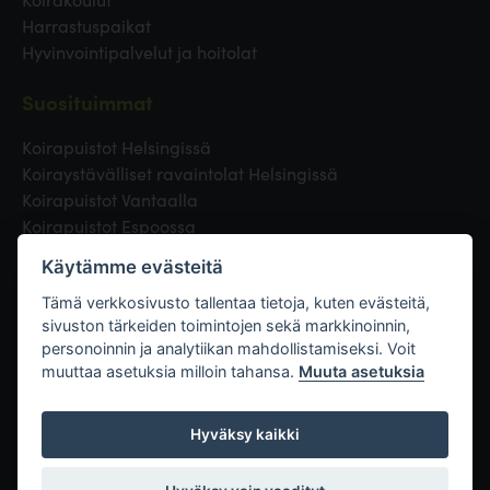
Harrastuspaikat
Hyvinvointipalvelut ja hoitolat
Suosituimmat
Koirapuistot Helsingissä
Koiraystävälliset ravaintolat Helsingissä
Koirapuistot Vantaalla
Koirapuistot Espoossa
Koirapuistot Turussa
Käytämme evästeitä
Eläinlääkäri Helsingissä
Koirapuistot Tampereella
Tämä verkkosivusto tallentaa tietoja, kuten evästeitä,
sivuston tärkeiden toimintojen sekä markkinoinnin,
personoinnin ja analytiikan mahdollistamiseksi. Voit
Linkit
muuttaa asetuksia milloin tahansa.
Muuta asetuksia
Hyväksy kaikki