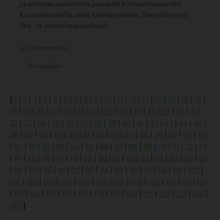
ja eläinakupunktiota pienellä kotivastaanotolla
Kuusankoskella sekä kotikäynteinä. Tarjolla myös
ilta- ja viikonloppuaikoja!
1 kommenttia
Eläinlääkäri
[
1
|
2
|
3
|
4
|
5
|
6
|
7
|
8
|
9
|
10
|
11
|
12
|
13
|
14
|
15
|
16
|
17
|
18
|
19
|
20
|
21
|
22
|
23
|
24
|
25
|
26
|
27
|
28
|
29
|
30
|
31
|
32
|
33
|
34
|
35
|
36
|
37
|
38
|
39
|
40
|
41
|
42
|
43
|
44
|
45
|
46
|
47
|
48
|
49
|
50
|
51
|
52
|
53
|
54
|
55
|
56
|
57
|
58
|
59
|
60
|
61
|
62
|
63
|
64
|
65
|
66
|
67
|
68
|
69
|
70
|
71
|
72
|
73
|
74
|
75
|
76
|
77
|
78
|
79
|
80
|
81
|
82
|
83
|
84
|
85
|
86
|
87
|
88
|
89
|
90
|
91
|
92
|
93
|
94
|
95
|
96
|
97
|
98
|
99
|
100
|
101
|
102
|
103
|
104
|
105
|
106
|
107
|
108
|
109
|
110
|
111
|
112
|
113
|
114
|
115
|
116
|
117
|
118
|
119
|
120
|
121
|
122
|
123
|
124
|
125
]