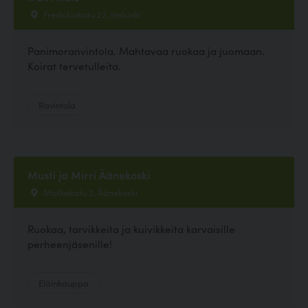
Fredrikinkatu 22, Helsinki
Panimoranvintola. Mahtavaa ruokaa ja juomaan.
Koirat tervetulleita.
Ravintola
Musti ja Mirri Äänekoski
Matkakatu 2, Äänekoski
Ruokaa, tarvikkeita ja kuivikkeita karvaisille
perheenjäsenille!
Eläinkauppa