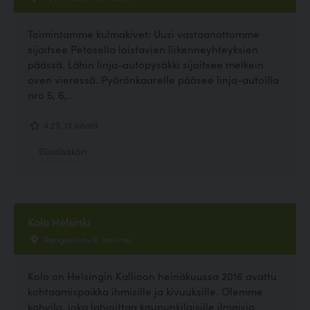
Toimintamme kulmakivet: Uusi vastaanottomme
sijaitsee Petosella loistavien liikenneyhteyksien
päässä. Lähin linja-autopysäkki sijaitsee melkein
oven vieressä. Pyörönkaarelle pääsee linja-autoilla
nro 5, 6,...
4.23, 13 ääntä
Eläinlääkäri
Kolo Helsinki
Pengerkatu 9, Helsinki
Kolo on Helsingin Kallioon heinäkuussa 2016 avattu
kohtaamispaikka ihmisille ja kivuuksille. Olemme
kahvila, joka lahjoittaa kaupunkilaisille ilmaisia