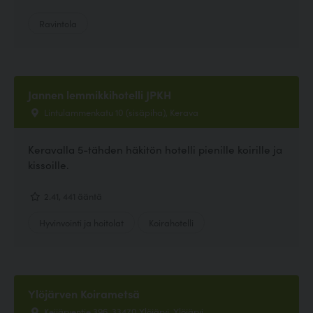
Ravintola
Jannen lemmikkihotelli JPKH
Lintulammenkatu 10 (sisäpiha), Kerava
Keravalla 5-tähden häkitön hotelli pienille koirille ja
kissoille.
2.41, 441 ääntä
Hyvinvointi ja hoitolat
Koirahotelli
Ylöjärven Koirametsä
Keijärventie 396, 33470 Ylöjärvi, Ylöjärvi