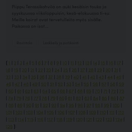
Piippu Terassikahvila on auki kesäisin touko ja
syyskuussa viikoloppuisin, kesä-elokuussa ti-su.
Meille koirat ovat tervetulleita myös sisälle.
Paikassa on isot...
Ravintola
Lenkkeily ja patikointi
[
1
|
2
|
3
|
4
|
5
|
6
|
7
|
8
|
9
|
10
|
11
|
12
|
13
|
14
|
15
|
16
|
17
|
18
|
19
|
20
|
21
|
22
|
23
|
24
|
25
|
26
|
27
|
28
|
29
|
30
|
31
|
32
|
33
|
34
|
35
|
36
|
37
|
38
|
39
|
40
|
41
|
42
|
43
|
44
|
45
|
46
|
47
|
48
|
49
|
50
|
51
|
52
|
53
|
54
|
55
|
56
|
57
|
58
|
59
|
60
|
61
|
62
|
63
|
64
|
65
|
66
|
67
|
68
|
69
|
70
|
71
|
72
|
73
|
74
|
75
|
76
|
77
|
78
|
79
|
80
|
81
|
82
|
83
|
84
|
85
|
86
|
87
|
88
|
89
|
90
|
91
|
92
|
93
|
94
|
95
|
96
|
97
|
98
|
99
|
100
|
101
|
102
|
103
|
104
|
105
|
106
|
107
|
108
|
109
|
110
|
111
|
112
|
113
|
114
|
115
|
116
|
117
|
118
|
119
|
120
|
121
|
122
|
123
|
124
|
125
]