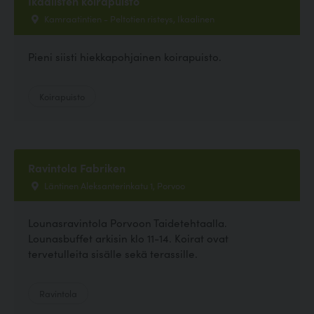
Ikaalisten koirapuisto
Kamraatintien - Peltotien risteys, Ikaalinen
Pieni siisti hiekkapohjainen koirapuisto.
Koirapuisto
Ravintola Fabriken
Läntinen Aleksanterinkatu 1, Porvoo
Lounasravintola Porvoon Taidetehtaalla.
Lounasbuffet arkisin klo 11-14. Koirat ovat
tervetulleita sisälle sekä terassille.
Ravintola