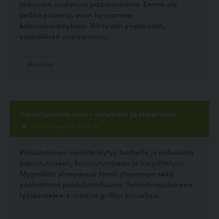
jatkuvasti uudistuva pizzaravintola. Emme ole
pelkkä pizzeria, vaan tarjoamme
kokonaiselämyksen: Viihtyisän ympäristön,
ystävällisen vastaanoton,...
Ravintola
Palautuminen.com - myymälä ja showroom
Malminkaari 10, Helsinki
Palautuminen.comilta löytyy tuotteita ja palveluita
palautumiseen, kuntoutumiseen ja harjoitteluun.
Myymälän yhteydessä toimii showroom sekä
vuokrattava palautumishuone. Toimistoapulaisena
työskentelee 4-vuotias griffon bruxellois...