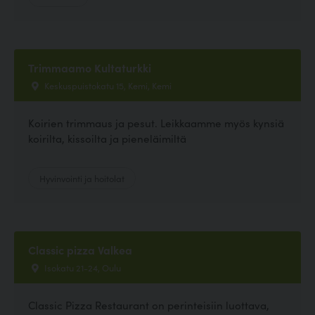
Trimmaamo Kultaturkki
Keskuspuistokatu 15, Kemi, Kemi
Koirien trimmaus ja pesut. Leikkaamme myös kynsiä
koirilta, kissoilta ja pieneläimiltä
Hyvinvointi ja hoitolat
Classic pizza Valkea
Isokatu 21-24, Oulu
Classic Pizza Restaurant on perinteisiin luottava,