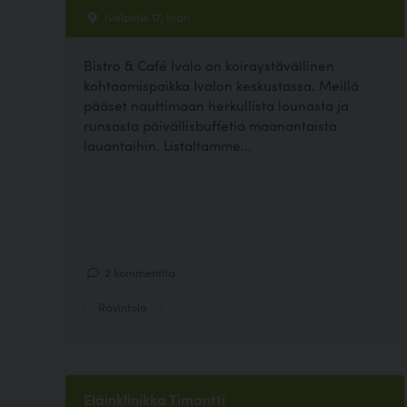
Ivalontie 17, Inari
Bistro & Café Ivalo on koiraystävällinen
kohtaamispaikka Ivalon keskustassa. Meillä
pääset nauttimaan herkullista lounasta ja
runsasta päivällisbuffetia maanantaista
lauantaihin. Listaltamme...
2 kommenttia
Ravintola
Eläinklinikka Timantti