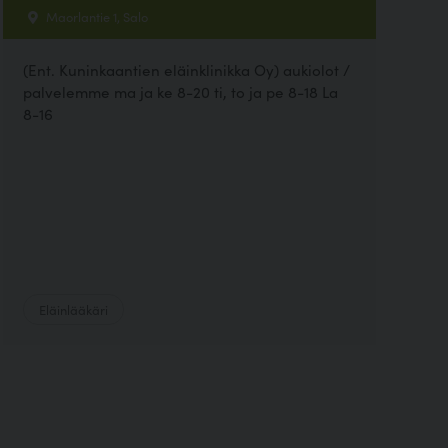
Maorlantie 1, Salo
(Ent. Kuninkaantien eläinklinikka Oy) aukiolot /
palvelemme ma ja ke 8-20 ti, to ja pe 8-18 La
8-16
Eläinlääkäri