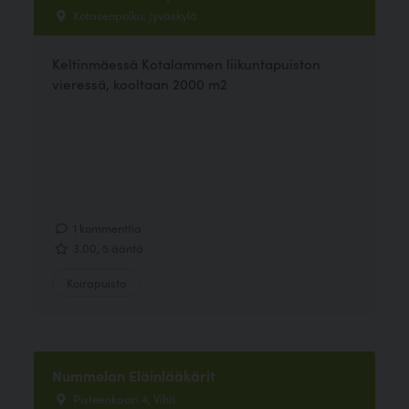
Kotasenpolku, Jyväskylä
Keltinmäessä Kotalammen liikuntapuiston
vieressä, kooltaan 2000 m2
1 kommenttia
3.00, 5 ääntä
Koirapuisto
Nummelan Eläinlääkärit
Pisteenkaari 4, Vihti