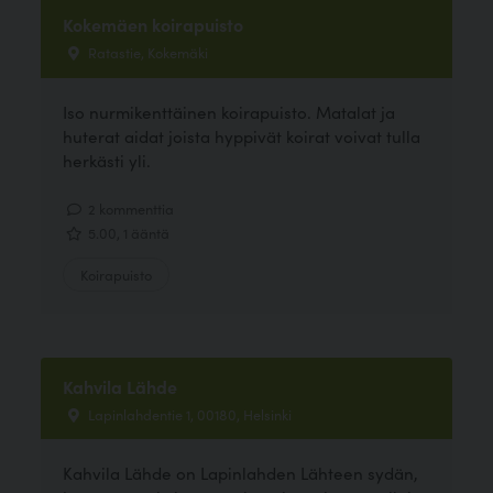
Kokemäen koirapuisto
Ratastie, Kokemäki
Iso nurmikenttäinen koirapuisto. Matalat ja
huterat aidat joista hyppivät koirat voivat tulla
herkästi yli.
2 kommenttia
5.00, 1 ääntä
Koirapuisto
Kahvila Lähde
Lapinlahdentie 1, 00180, Helsinki
Kahvila Lähde on Lapinlahden Lähteen sydän,