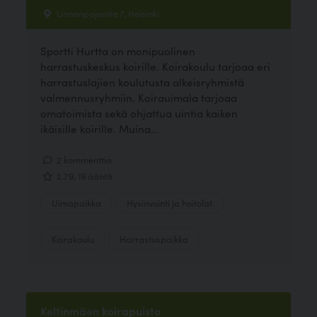
Linnanpajantie 7, Helsinki
Sportti Hurtta on monipuolinen
harrastuskeskus koirille. Koirakoulu tarjoaa eri
harrastuslajien koulutusta alkeisryhmistä
valmennusryhmiin. Koirauimala tarjoaa
omatoimista sekä ohjattua uintia kaiken
ikäisille koirille. Muina...
2 kommenttia
2.79, 19 ääntä
Uimapaikka
Hyvinvointi ja hoitolat
Koirakoulu
Harrastuspaikka
Keltinmäen koirapuisto