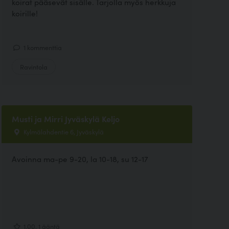
koirat pääsevät sisälle. Tarjolla myös herkkuja
koirille!
1 kommenttia
Ravintola
Musti ja Mirri Jyväskylä Keljo
Kylmälahdentie 6, Jyväskylä
Avoinna ma-pe 9-20, la 10-18, su 12-17
1.00, 1 ääntä