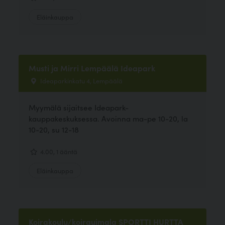
Eläinkauppa
Musti ja Mirri Lempäälä Ideapark
Ideaparkinkatu 4, Lempäälä
Myymälä sijaitsee Ideapark-
kauppakeskuksessa. Avoinna ma-pe 10-20, la
10-20, su 12-18
4.00, 1 ääntä
Eläinkauppa
Koirakoulu/koirauimala SPORTTI HURTTA