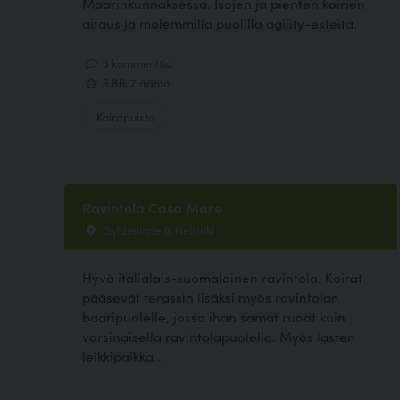
Maarinkunnaksessa. Isojen ja pienten koirien
aitaus ja molemmilla puolilla agility-esteitä.
3 kommenttia
3.86, 7 ääntä
Koirapuisto
Ravintola Casa Mare
Gyldenintie 6, Helsinki
Hyvä italialais-suomalainen ravintola. Koirat
pääsevät terassin lisäksi myös ravintolan
baaripuolelle, jossa ihan samat ruoat kuin
varsinaisella ravintolapuolella. Myös lasten
leikkipaikka...