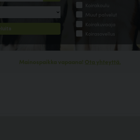
Koirakoulu
Muut palvelut
Koirakuvaaja
Koirasovellus
Mainospaikka vapaana!
Ota yhteyttä.