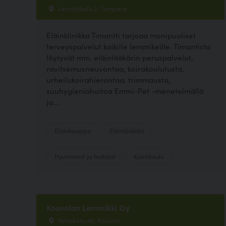
Leirintäkatu 2, Tampere
Eläinklinikka Timantti tarjoaa monipuoliset
terveyspalvelut kaikille lemmikeille. Timantista
löytyvät mm. eläinlääkärin peruspalvelut,
ravitsemusneuvontaa, koirakoulutusta,
urheilukoirahierontaa, trimmausta,
suuhygieniahoitoa Emmi-Pet -menetelmällä
ja...
Eläinkauppa
Eläinlääkäri
Hyvinvointi ja hoitolat
Koirakoulu
Kouvolan Lemmikki Oy
Valtakatu 40, Kouvola