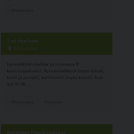
Eläinkauppa
T:mi PawTeam
Riihitie 2, Vihti
Lemmikkitarvikeliike ja trimmaus &
koulutuspalvelut. Kynsienleikkuut (myös kissat,
kanit ja jyrsijät), kotitrimmit (myös kissat). Auki
ark 10-18,...
Eläinkauppa
Koirakoulu
Koiraväen Pesu & Leikkaus