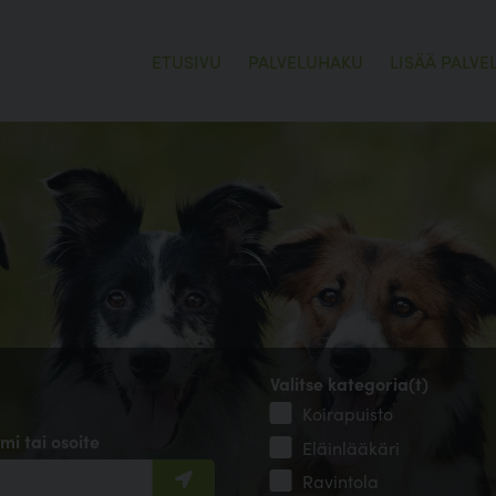
ETUSIVU
PALVELUHAKU
LISÄÄ PALVE
Valitse kategoria(t)
Koirapuisto
mi tai osoite
Eläinlääkäri
Ravintola