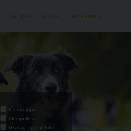
LU
ARTIKKELIT
UUTISET
TIETOA MEISTÄ
Eläinkauppa
Uimapaikka
Hyvinvointi ja hoitolat