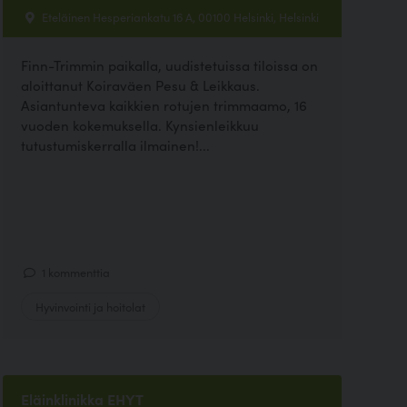
Eteläinen Hesperiankatu 16 A, 00100 Helsinki, Helsinki
Finn-Trimmin paikalla, uudistetuissa tiloissa on
aloittanut Koiraväen Pesu & Leikkaus.
Asiantunteva kaikkien rotujen trimmaamo, 16
vuoden kokemuksella. Kynsienleikkuu
tutustumiskerralla ilmainen!...
1 kommenttia
Hyvinvointi ja hoitolat
Eläinklinikka EHYT