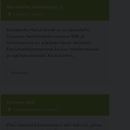
Koirakerho Heiluhännät ry
Kellokoski, Tuusula
Koirakerho Heiluhännät ry on perustettu
Tuusulan Kellokoskella vuonna 1996 ja
toimintamme on edelleen hyvin aktiivista.
Koulutustarjontaamme kuuluu tottelevaisuus-
ja agilitykoulutusta. Koulutusten...
Koirakoulu
Farmors Deli
Topeliuksenkatu 3, Helsinki
Pieni käsityötä kunnioittava deli-kahvila, johon