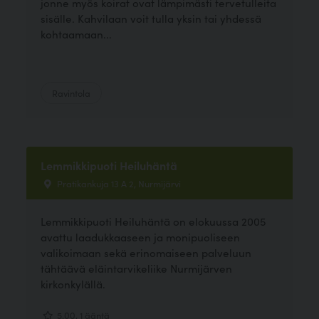
jonne myös koirat ovat lämpimästi tervetulleita
sisälle. Kahvilaan voit tulla yksin tai yhdessä
kohtaamaan...
Ravintola
Lemmikkipuoti Heiluhäntä
Pratikankuja 13 A 2, Nurmijärvi
Lemmikkipuoti Heiluhäntä on elokuussa 2005
avattu laadukkaaseen ja monipuoliseen
valikoimaan sekä erinomaiseen palveluun
tähtäävä eläintarvikeliike Nurmijärven
kirkonkylällä.
5.00, 1 ääntä