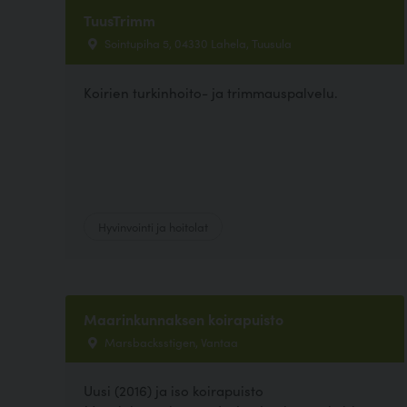
TuusTrimm
Sointupiha 5, 04330 Lahela, Tuusula
Koirien turkinhoito- ja trimmauspalvelu.
Hyvinvointi ja hoitolat
Maarinkunnaksen koirapuisto
Marsbacksstigen, Vantaa
Uusi (2016) ja iso koirapuisto