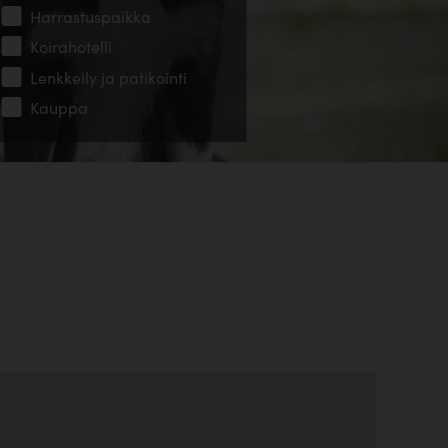
Harrastuspaikka
Koirahotelli
Lenkkeily ja patikointi
Kauppa