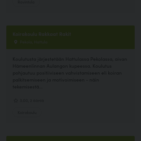
Ravintola
Koirakoulu Rakkaat Rakit
Pekola, Hattula
Koulutusta järjestetään Hattulassa Pekolassa, aivan
Hämeenlinnan Aulangon kupeessa. Koulutus
pohjautuu positiiviseen vahvistamiseen eli koiran
palkitsemiseen ja motivoimiseen - näin
tekemisestä...
3.00, 2 ääntä
Koirakoulu