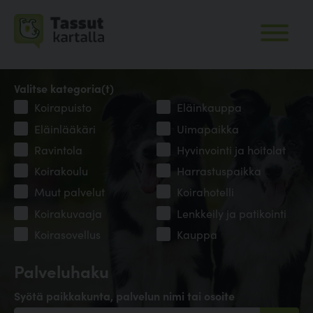
Valitse kategoria(t)
Koirapuisto
Eläinkauppa
Eläinlääkäri
Uimapaikka
Ravintola
Hyvinvointi ja hoitolat
Koirakoulu
Harrastuspaikka
Muut palvelut
Koirahotelli
Koirakuvaaja
Lenkkeily ja patikointi
Koirasovellus
Kauppa
Palveluhaku
Syötä paikkakunta, palvelun nimi tai osoite