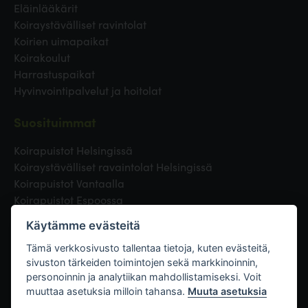
Eläinlääkärit
Koiraystävälliset ravintolat
Koirien uimapaikat
Koirakoulut
Harrastuspaikat
Hyvinvointipalvelut ja hoitolat
Suosituimmat
Koirapuistot Helsingissä
Koiraystävälliset ravaintolat Helsingissä
Koirapuistot Vantaalla
Koirapuistot Espoossa
Koirapuistot Turussa
Käytämme evästeitä
Eläinlääkäri Helsingissä
Koirapuistot Tampereella
Tämä verkkosivusto tallentaa tietoja, kuten evästeitä,
sivuston tärkeiden toimintojen sekä markkinoinnin,
personoinnin ja analytiikan mahdollistamiseksi. Voit
Linkit
muuttaa asetuksia milloin tahansa.
Muuta asetuksia