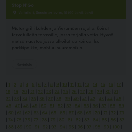
Stop N'Go
Valtatie 4, Seestaan levike, 15460 Lahti, Lahti
Motarigrilli Lahden ja Vierumäen rajalla. Koirat
tervetulleita terassille, jossa tarjolla vettä. Hyvää
metsämaastoa jossa ulkoiluttaa koiraa. Iso
parkkipaikka, mahtuu suurempikin...
Ravintola
[
1
|
2
|
3
|
4
|
5
|
6
|
7
|
8
|
9
|
10
|
11
|
12
|
13
|
14
|
15
|
16
|
17
|
18
|
19
|
20
|
21
|
22
|
23
|
24
|
25
|
26
|
27
|
28
|
29
|
30
|
31
|
32
|
33
|
34
|
35
|
36
|
37
|
38
|
39
|
40
|
41
|
42
|
43
|
44
|
45
|
46
|
47
|
48
|
49
|
50
|
51
|
52
|
53
|
54
|
55
|
56
|
57
|
58
|
59
|
60
|
61
|
62
|
63
|
64
|
65
|
66
|
67
|
68
|
69
|
70
|
71
|
72
|
73
|
74
|
75
|
76
|
77
|
78
|
79
|
80
|
81
|
82
|
83
|
84
|
85
|
86
|
87
|
88
|
89
|
90
|
91
|
92
|
93
|
94
|
95
|
96
|
97
|
98
|
99
|
100
|