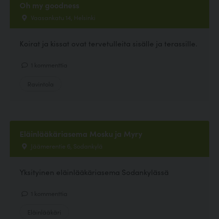
Oh my goodness
Vaasankatu 14, Helsinki
Koirat ja kissat ovat tervetulleita sisälle ja terassille.
1 kommenttia
Ravintola
Eläinlääkäriasema Mosku ja Myry
Jäämerentie 6, Sodankylä
Yksityinen eläinlääkäriasema Sodankylässä
1 kommenttia
Eläinlääkäri