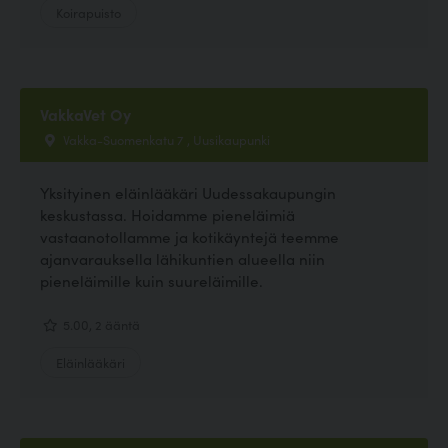
Koirapuisto
VakkaVet Oy
Vakka-Suomenkatu 7 , Uusikaupunki
Yksityinen eläinlääkäri Uudessakaupungin
keskustassa. Hoidamme pieneläimiä
vastaanotollamme ja kotikäyntejä teemme
ajanvarauksella lähikuntien alueella niin
pieneläimille kuin suureläimille.
5.00, 2 ääntä
Eläinlääkäri