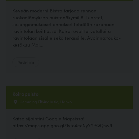
Keveän moderni Bistro tarjoaa rennon
ruokaelämyksen puistonäkymillä. Tuoreet,
sesonginmukaiset annokset tehdään kokonaan
ravintolan keittiössä. Koirat ovat tervetulleita
ravintolaan sisälle sekä terassille. Avoinna:touko-
kesäkuu Ma:...
Ravintola
Koirapuisto
Hemming ElfvingIn tie, Hanko
Katso sijaintini Google Mapsissa!
https://maps.app.goo.gl/1vtc4ecNyYYPQQsw9