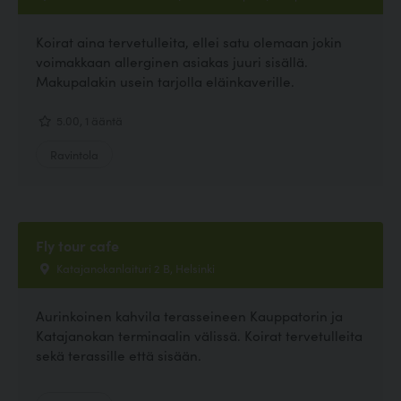
Koirat aina tervetulleita, ellei satu olemaan jokin
voimakkaan allerginen asiakas juuri sisällä.
Makupalakin usein tarjolla eläinkaverille.
5.00, 1 ääntä
Ravintola
Fly tour cafe
Katajanokanlaituri 2 B, Helsinki
Aurinkoinen kahvila terasseineen Kauppatorin ja
Katajanokan terminaalin välissä. Koirat tervetulleita
sekä terassille että sisään.