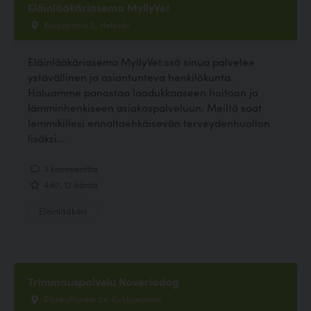
Eläinlääkäriasema MyllyVet
Kiviparintie 2, Helsinki
Eläinlääkäriasema MyllyVet:ssä sinua palvelee
ystävällinen ja asiantunteva henkilökunta.
Haluamme panostaa laadukkaaseen hoitoon ja
lämminhenkiseen asiakaspalveluun. Meiltä saat
lemmikillesi ennaltaehkäisevän terveydenhuollon
lisäksi...
3 kommenttia
4.67, 12 ääntä
Eläinlääkäri
Trimmauspalvelu Noveriadog
Ristikalliontie 24, Kirkkonummi