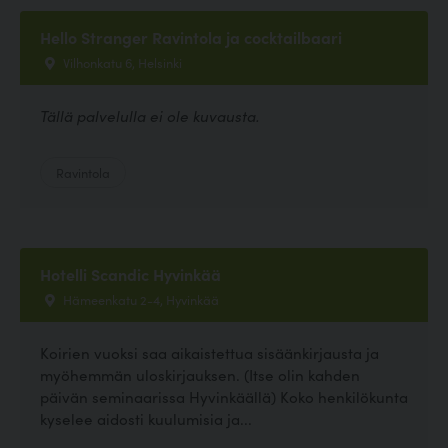
Hello Stranger Ravintola ja cocktailbaari
Vilhonkatu 6, Helsinki
Tällä palvelulla ei ole kuvausta.
Ravintola
Hotelli Scandic Hyvinkää
Hämeenkatu 2-4, Hyvinkää
Koirien vuoksi saa aikaistettua sisäänkirjausta ja
myöhemmän uloskirjauksen. (Itse olin kahden
päivän seminaarissa Hyvinkäällä) Koko henkilökunta
kyselee aidosti kuulumisia ja...