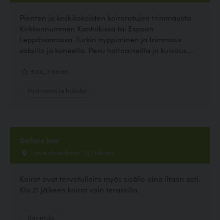
Pienten ja keskikokoisten koirarotujen trimmausta
Kirkkonnummen Kantvikissa tai Espoon
Leppävaarassa. Turkin nyppiminen ja trimmaus
saksilla ja koneella. Pesu hoitoaineilla ja kuivaus....
5.00, 2 ääntä
Hyvinvointi ja hoitolat
Sailors bar
Laivalahdenkaari 29, Helsinki
Koirat ovat tervetulleita myös sisälle aina iltaan asti.
Klo 21 jälkeen koirat vain terassilla.
Ravintola