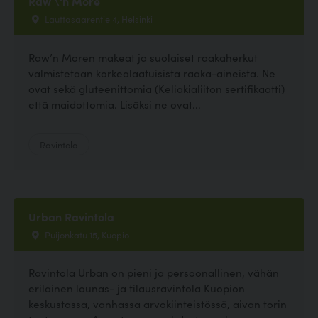
Raw \'n More
Lauttasaarentie 4, Helsinki
Raw’n Moren makeat ja suolaiset raakaherkut
valmistetaan korkealaatuisista raaka-aineista. Ne
ovat sekä gluteenittomia (Keliakialiiton sertifikaatti)
että maidottomia. Lisäksi ne ovat...
Ravintola
Urban Ravintola
Puijonkatu 15, Kuopio
Ravintola Urban on pieni ja persoonallinen, vähän
erilainen lounas- ja tilausravintola Kuopion
keskustassa, vanhassa arvokiinteistössä, aivan torin