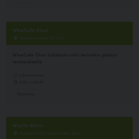
WineCafé Olavi
Aleksanterinkatu 10, Lahti
WineCafe Olavi Lahdessa sallii lemmikin pääsyn
terassialeelle.
2 kommenttia
5.00, 2 ääntä
Ravintola
Wiurila Bistro
Viurilantie 126, 24910 Halikko, Salo