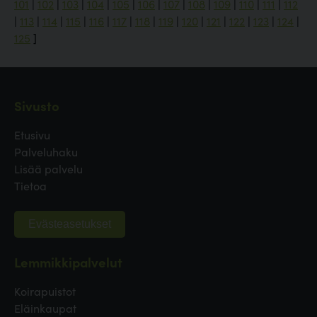
101
|
102
|
103
|
104
|
105
|
106
|
107
|
108
|
109
|
110
|
111
|
112
|
113
|
114
|
115
|
116
|
117
|
118
|
119
|
120
|
121
|
122
|
123
|
124
|
125
]
Sivusto
Etusivu
Palveluhaku
Lisää palvelu
Tietoa
Evästeasetukset
Lemmikkipalvelut
Koirapuistot
Eläinkaupat