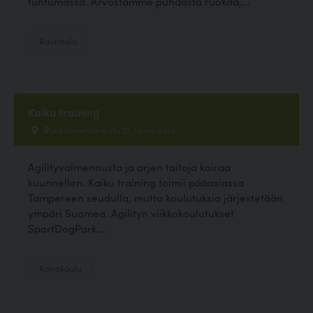
tuntumassa. Arvostamme puhdasta ruokaa,...
Ravintola
Kaiku training
Ruokosmetsänkatu 12, Lempäälä
Agilityvalmennusta ja arjen taitoja koiraa
kuunnellen. Kaiku training toimii pääasiassa
Tampereen seudulla, mutta koulutuksia järjestetään
ympäri Suomea. Agilityn viikkokoulutukset
SportDogPark...
Koirakoulu