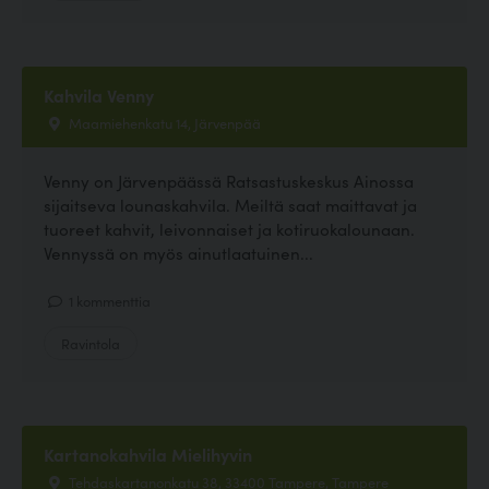
Kahvila Venny
Maamiehenkatu 14, Järvenpää
Venny on Järvenpäässä Ratsastuskeskus Ainossa
sijaitseva lounaskahvila. Meiltä saat maittavat ja
tuoreet kahvit, leivonnaiset ja kotiruokalounaan.
Vennyssä on myös ainutlaatuinen...
1 kommenttia
Ravintola
Kartanokahvila Mielihyvin
Tehdaskartanonkatu 38, 33400 Tampere, Tampere