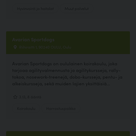
Hyvinvointi ja hoitolat
Muut palvelut
Avarian Sportdogs
Riihiraitti 1, 90240 OULU, Oulu
Avarian Sportdogs on oululainen koirakoulu, joka
tarjoaa agilityvalmennusta ja agilitykursseja, rally-
tokoa, nosework-treenejä, dobo-kursseja, pentu- ja
alkeiskursseja, sekä muiden lajien yksittäisiä...
3.13, 8 ääntä
Koirakoulu
Harrastuspaikka