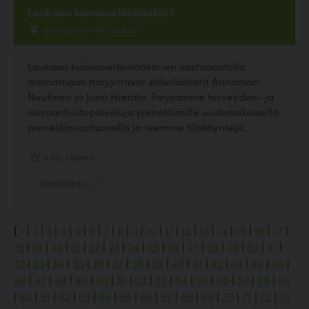
Laukaan kunnaneläinlääkäri
Kantolantie 10A, Laukaa
Laukaan kunnaneläinlääkärien vastaanotolla
ammattiaan harjoittavat eläinlääkärit Annamari
Nuutinen ja Jussi Hietala. Tarjoamme terveyden- ja
sairaanhoitopalveluja pieneläimille uudenaikaisella
pieneläinvastaanolla ja teemme tilakäyntejä...
5.00, 1 ääntä
Eläinlääkäri
[
1
|
2
|
3
|
4
|
5
|
6
|
7
|
8
|
9
|
10
|
11
|
12
|
13
|
14
|
15
|
16
|
17
|
18
|
19
|
20
|
21
|
22
|
23
|
24
|
25
|
26
|
27
|
28
|
29
|
30
|
31
|
32
|
33
|
34
|
35
|
36
|
37
|
38
|
39
|
40
|
41
|
42
|
43
|
44
|
45
|
46
|
47
|
48
|
49
|
50
|
51
|
52
|
53
|
54
|
55
|
56
|
57
|
58
|
59
|
60
|
61
|
62
|
63
|
64
|
65
|
66
|
67
|
68
|
69
|
70
|
71
|
72
|
73