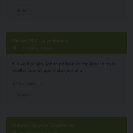
Ravintola
Ooster Olut- ja viinihuone
Elielinaukio, Helsinki
Viihtyisä paikka, johon pääsee koiran kanssa myös
sisälle. Juomakippo vielä työn alla.
2 kommenttia
Ravintola
Nummentaustan Tassutarha
Rajamäenkatu 1, Lohja