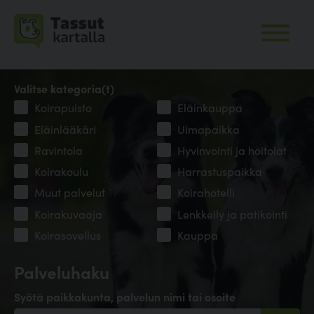
Valitse kategoria(t)
Koirapuisto
Eläinkauppa
Eläinlääkäri
Uimapaikka
Ravintola
Hyvinvointi ja hoitolat
Koirakoulu
Harrastuspaikka
Muut palvelut
Koirahotelli
Koirakuvaaja
Lenkkeily ja patikointi
Koirasovellus
Kauppa
Palveluhaku
Syötä paikkakunta, palvelun nimi tai osoite