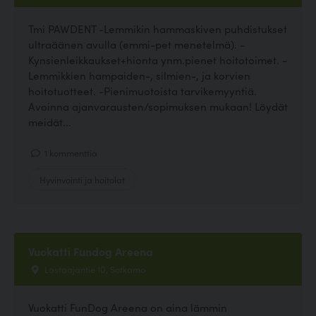
Tmi PAWDENT -Lemmikin hammaskiven puhdistukset
ultraäänen avulla (emmi-pet menetelmä). -
Kynsienleikkaukset+hionta ynm.pienet hoitotoimet. -
Lemmikkien hampaiden-, silmien-, ja korvien
hoitotuotteet. -Pienimuotoista tarvikemyyntiä.
Avoinna ajanvarausten/sopimuksen mukaan! Löydät
meidät...
1 kommenttia
Hyvinvointi ja hoitolat
Vuokatti Fundog Areena
Lastaajantie 10, Sotkamo
Vuokatti FunDog Areena on aina lämmin