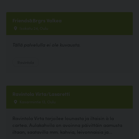
Friends&Brgrs Valkea
Isokatu 24, Oulu
Tällä palvelulla ei ole kuvausta.
Ravintola
Ravintola Virta/Lasaretti
Kasarmintie 13, Oulu
Ravintola Virta tarjoilee lounasta ja iltaisin à la
cartea. Aulakahvila on avoinna päivittäin aamusta
iltaan, saatavilla mm. kahvia, leivonnaisia ja...