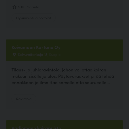
5.00, 1 ääntä
Hyvinvointi ja hoitolat
Koivumäen Kartano Oy
Koivumäenkuja 18, Kuopio
Tilaus- ja juhlaravintola, johon voi ottaa koiran
mukaan sisälle ja ulos. Pöytävaraukset pitää tehdä
ennakkoon ja ilmoittaa samalla että seurueelle...
Ravintola
Radiomäen koirapuisto