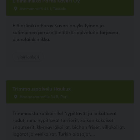
Eläinklinikka Paras Kaveri Oy
Asemanraitti 4 L 1, Tuusula
Eläinklinikka Paras Kaveri on yksityinen ja
kotimainen peruseläinlääkäripalveluita tarjoava
pieneläinklinikka.
Eläinlääkäri
Trimmauspalvelu Haukux
Haapasaarentie 34 B, Pori
Trimmausta kotikoirille! Nypittävät ja leikattavat
rodut, mm. nypittävät terrierit, kaiken kokoiset
snautserit, kk-mäyräkoirat, bichon frisét, villakoirat,
lagotot ja vesikoirat. Turkin alasajot,...