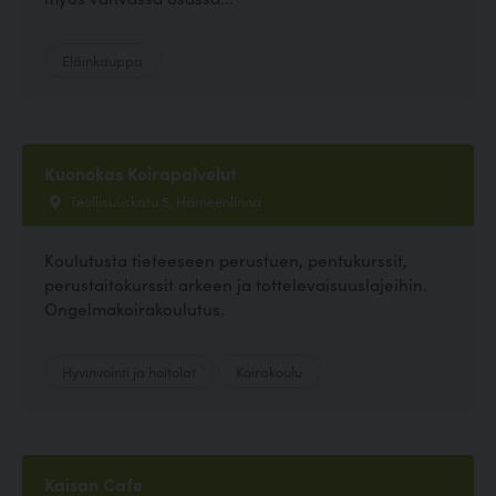
Eläinkauppa
Kuonokas Koirapalvelut
Teollisuuskatu 5, Hämeenlinna
Koulutusta tieteeseen perustuen, pentukurssit,
perustaitokurssit arkeen ja tottelevaisuuslajeihin.
Ongelmakoirakoulutus.
Hyvinvointi ja hoitolat
Koirakoulu
Kaisan Cafe