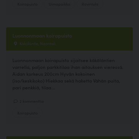
Koirapuisto
Uimapaikka
Ravintola
Luonnonmaan koirapuisto
Käköläntie, Naantali
Luonnonmaan koirapuisto sijaitsee käköläntien
varrella, paljon parkkitilaa ihan aitauksen vieressä.
Aidan korkeus 200cm Hyvän kokoinen
(iso/keskikoko) Hiekkaa sekä haketta Vähän puita,
pari penkkiä, tilaa...
2 kommenttia
Koirapuisto