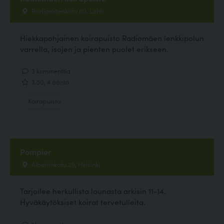
Radiomäenkatu 60, Lahti
Hiekkapohjainen koirapuisto Radiomäen lenkkipolun
varrella, isojen ja pienten puolet erikseen.
3 kommenttia
3.50, 4 ääntä
Koirapuisto
Pompier
Albertinkatu 29, Helsinki
Tarjoilee herkullista lounasta arkisin 11-14.
Hyväkäytöksiset koirat tervetulleita.
1 kommenttia