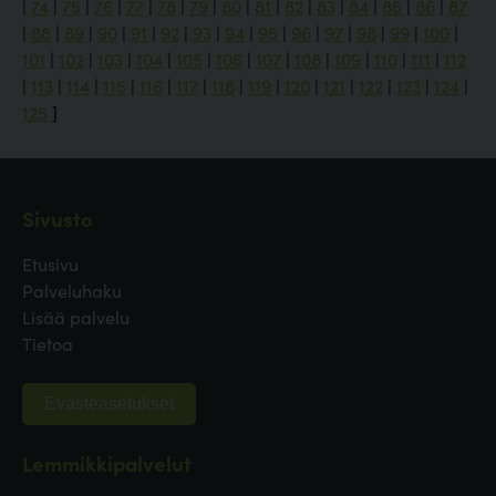
|
74
|
75
|
76
|
77
|
78
|
79
|
80
|
81
|
82
|
83
|
84
|
85
|
86
|
87
|
88
|
89
|
90
|
91
|
92
|
93
|
94
|
95
|
96
|
97
|
98
|
99
|
100
|
101
|
102
|
103
|
104
|
105
|
106
|
107
|
108
|
109
|
110
|
111
|
112
|
113
|
114
|
115
|
116
|
117
|
118
|
119
|
120
|
121
|
122
|
123
|
124
|
125
]
Sivusto
Etusivu
Palveluhaku
Lisää palvelu
Tietoa
Evästeasetukset
Lemmikkipalvelut