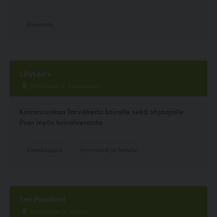
Ravintola
LillyLee's
Matalatie 12, Mustasaari
Koiranruokaa Tarvikkeita koiralle sekä ohjaajalle
Pian myös koirahieronta
Eläinkauppa
Hyvinvointi ja hoitolat
Tmi Pawdent
Lassilantie 12, Lapua