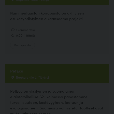
Nummentaustan koirapuisto on aktiivisen
asukasyhdistyksen aikaansaama projekti.
1 kommenttia
5.00, 1 ääntä
Koirapuisto
PetEco
Rauhalantie 2, Ylöjärvi
PetEco on yksityinen ja suomalainen
eläintarvikeliike. Valikoimassa panostamme
turvallisuuteen, kestävyyteen, laatuun ja
ekologisuuteen. Suomessa valmistetut tuotteet ovat
myös vahvassa osassa...