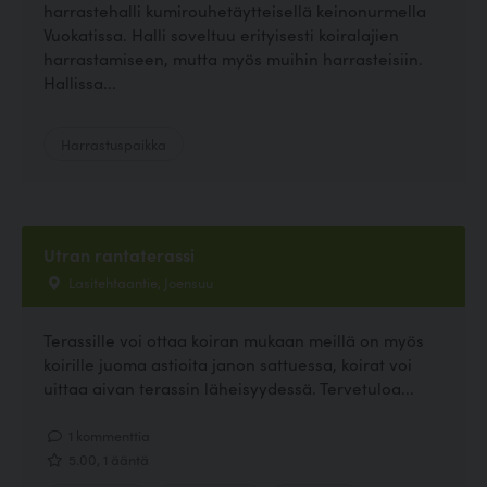
harrastehalli kumirouhetäytteisellä keinonurmella
Vuokatissa. Halli soveltuu erityisesti koiralajien
harrastamiseen, mutta myös muihin harrasteisiin.
Hallissa...
Harrastuspaikka
Utran rantaterassi
Lasitehtaantie, Joensuu
Terassille voi ottaa koiran mukaan meillä on myös
koirille juoma astioita janon sattuessa, koirat voi
uittaa aivan terassin läheisyydessä. Tervetuloa...
1 kommenttia
5.00, 1 ääntä