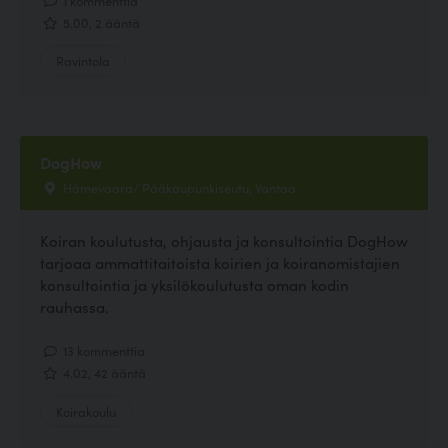
5.00, 2 ääntä
Ravintola
DogHow
Hämevaara/ Pääkaupunkiseutu, Vantaa
Koiran koulutusta, ohjausta ja konsultointia DogHow
tarjoaa ammattitaitoista koirien ja koiranomistajien
konsultointia ja yksilökoulutusta oman kodin
rauhassa.
13 kommenttia
4.02, 42 ääntä
Koirakoulu