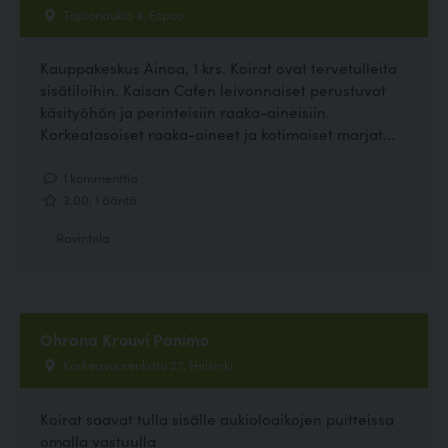
Tapionaukio 4, Espoo
Kauppakeskus Ainoa, 1 krs. Koirat ovat tervetulleita
sisätiloihin. Kaisan Cafen leivonnaiset perustuvat
käsityöhön ja perinteisiin raaka-aineisiin.
Korkeatasoiset raaka-aineet ja kotimaiset marjat...
1 kommenttia
3.00, 1 ääntä
Ravintola
Ohrana Krouvi Panimo
Korkeavuorenkatu 27, Helsinki
Koirat saavat tulla sisälle aukioloaikojen puitteissa
omalla vastuulla