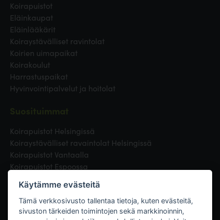
Koirapuistot
Eläinkaupat
Eläinlääkärit
Koiraystävälliset ravintolat
Koirien uimapaikat
Koirakoulut
Harrastuspaikat
Hyvinvointipalvelut ja hoitolat
Suosituimmat
Koirapuistot Helsingissä
Koiraystävälliset ravaintolat Helsingissä
Koirapuistot Vantaalla
Koirapuistot Espoossa
Koirapuistot Turussa
Käytämme evästeitä
Eläinlääkäri Helsingissä
Koirapuistot Tampereella
Tämä verkkosivusto tallentaa tietoja, kuten evästeitä,
sivuston tärkeiden toimintojen sekä markkinoinnin,