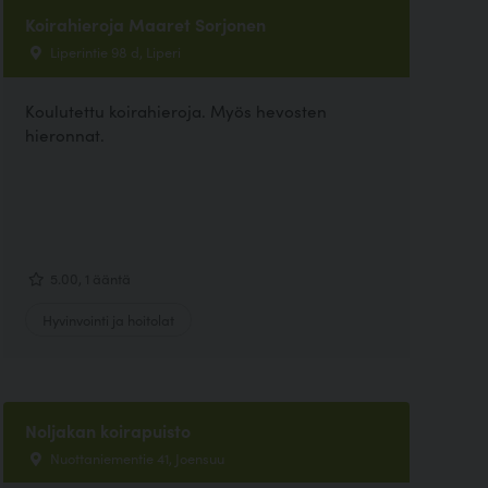
Koirahieroja Maaret Sorjonen
Liperintie 98 d, Liperi
Koulutettu koirahieroja. Myös hevosten
hieronnat.
5.00, 1 ääntä
Hyvinvointi ja hoitolat
Noljakan koirapuisto
Nuottaniementie 41, Joensuu