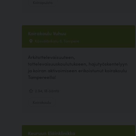
Koirapuisto
Koirakoulu Vuhuu
Kässälänkatu 6, Tampere
Arkitottelevaisuuteen,
tottelevaisuuskoulutukseen, hajutyöskentelyyn
ja koiran aktivoimiseen erikoistunut koirakoulu
Tampereella!
2.94, 18 ääntä
Koirakoulu
Keuruun Eläinklinikka