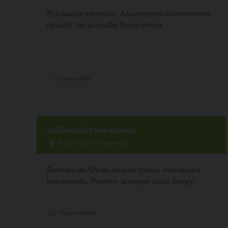
Pyhäselän rannalla, Aavarannan uimarannan
lähellä, itä-puolella Aavarantaa.
Uimapaikka
Koillisväylän koirapuisto
Koillisväylä 101, Joensuu
Rantakylän/Utran alueen tilava, metsäinen
koirapuisto. Pienten ja isojen puoli löytyy.
1 kommenttia