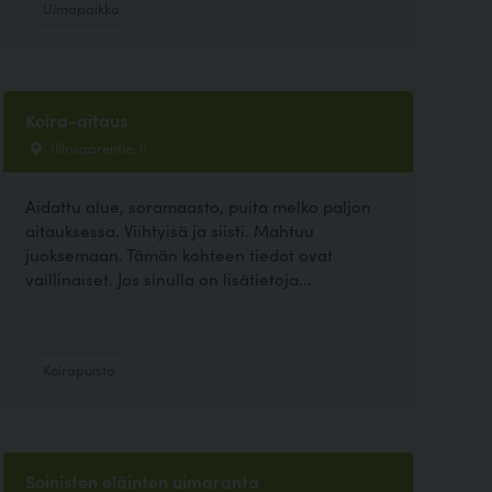
Uimapaikka
Koira-aitaus
Illinsaarentie, Ii
Aidattu alue, soramaasto, puita melko paljon
aitauksessa. Viihtyisä ja siisti. Mahtuu
juoksemaan. Tämän kohteen tiedot ovat
vaillinaiset. Jos sinulla on lisätietoja...
Koirapuisto
Soinisten eläinten uimaranta