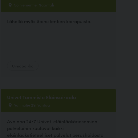
Soiniementie, Naantali
Lähellä myös Soinistentien koirapuisto.
Uimapaikka
Univet Tammisto Eläinsairaala
Valimotie 29, Vantaa
Avoinna 24/7 Univet-eläinlääkäriasemien
palveluihin kuuluvat kaikki
eläinlääketieteelliset palvelut perushoidosta