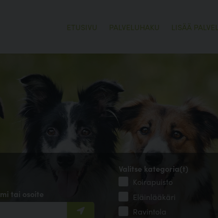
ETUSIVU
PALVELUHAKU
LISÄÄ PALVE
Valitse kategoria(t)
Koirapuisto
mi tai osoite
Eläinlääkäri
Ravintola