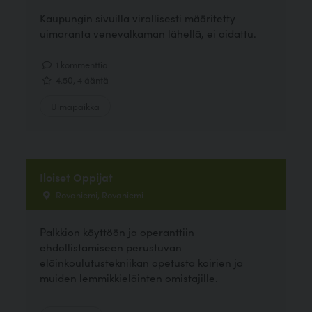
Kaupungin sivuilla virallisesti määritetty
uimaranta venevalkaman lähellä, ei aidattu.
1 kommenttia
4.50, 4 ääntä
Uimapaikka
Iloiset Oppijat
Rovaniemi, Rovaniemi
Palkkion käyttöön ja operanttiin
ehdollistamiseen perustuvan
eläinkoulutustekniikan opetusta koirien ja
muiden lemmikkieläinten omistajille.