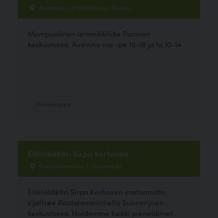
Asematie 1, 21530 Paimio, Paimio
Monipuolinen lemmikkiliike Paimion
keskustassa. Avoinna ma -pe 10-18 ja la 10-14
Eläinkauppa
Eläinlääkäri Sirpa Korhonen
Rautalammintie 2, Suonenjoki
Eläinlääkäri Sirpa Korhosen vastaanotto
sijaitsee Rautalammintiellä Suonenjoen
keskustassa. Hoidamme kaikki pieneläimet