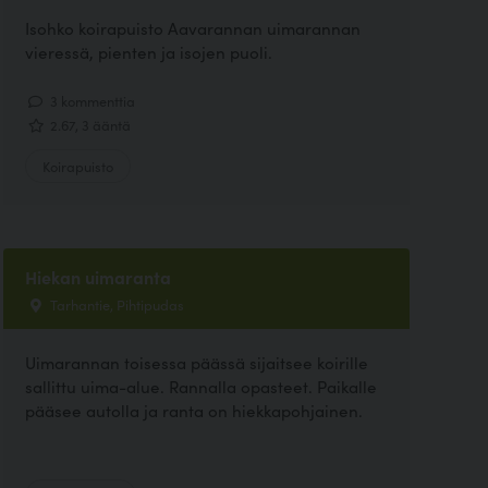
Isohko koirapuisto Aavarannan uimarannan
vieressä, pienten ja isojen puoli.
3 kommenttia
2.67, 3 ääntä
Koirapuisto
Hiekan uimaranta
Tarhantie, Pihtipudas
Uimarannan toisessa päässä sijaitsee koirille
sallittu uima-alue. Rannalla opasteet. Paikalle
pääsee autolla ja ranta on hiekkapohjainen.