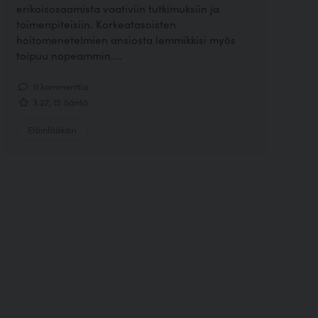
erikoisosaamista vaativiin tutkimuksiin ja
toimenpiteisiin. Korkeatasoisten
hoitomenetelmien ansiosta lemmikkisi myös
toipuu nopeammin....
11 kommenttia
3.27, 15 ääntä
Eläinlääkäri