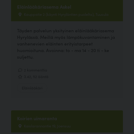
Eläinlääkäriasema Askel
Kauppatie 2 (käynti Hyryläntien puolelta), Tuusula
Täyden palvelun yksityinen eläinlääkäriasema
Hyrylässä. Meillä myös lämpökuvantaminen ja
vanhenevien eläinten erityistarpeet
huomioituna. Avoinna: to - ma 14 - 20 ti - ke
suljettu.
2 kommenttia
3.42, 52 ääntä
Eläinlääkäri
Koirien uimaranta
Kaislarannantie 19, Joensuu