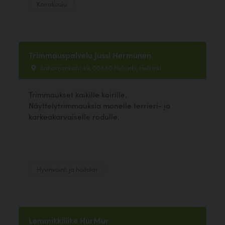
Koirakoulu
Trimmauspalvelu Jussi Hermunen
Sahaajankatu 49, 00880 Helsinki, Helsinki
Trimmaukset kaikille koirille.
Näyttelytrimmauksia monelle terrieri- ja
karkeakarvaiselle rodulle.
Hyvinvointi ja hoitolat
Lemmikkiliike HurMur