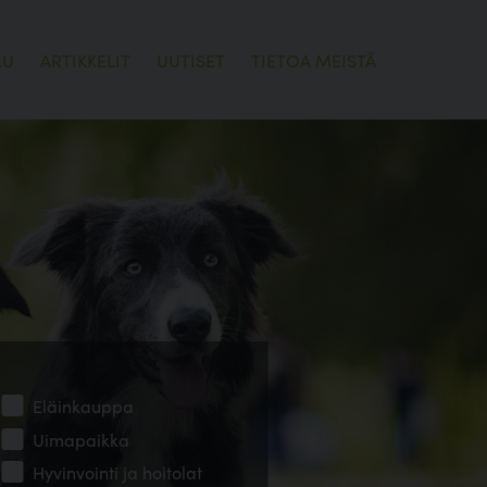
LU
ARTIKKELIT
UUTISET
TIETOA MEISTÄ
Eläinkauppa
Uimapaikka
Hyvinvointi ja hoitolat