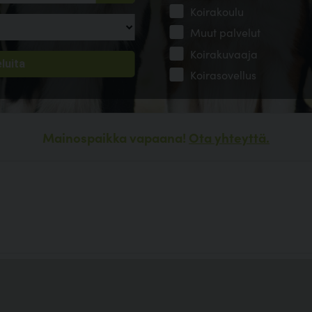
Koirakoulu
Muut palvelut
Koirakuvaaja
Koirasovellus
Mainospaikka vapaana!
Ota yhteyttä.