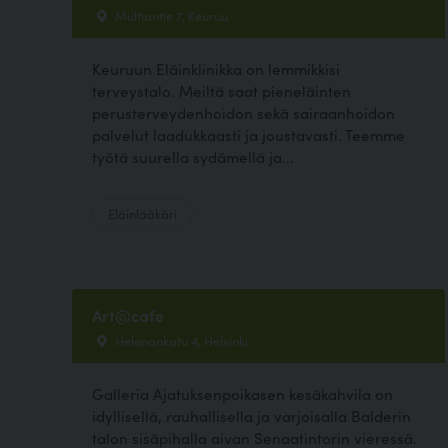
Multiantie 7, Keuruu
Keuruun Eläinklinikka on lemmikkisi
terveystalo. Meiltä saat pieneläinten
perusterveydenhoidon sekä sairaanhoidon
palvelut laadukkaasti ja joustavasti. Teemme
työtä suurella sydämellä ja...
Eläinlääkäri
Art@cafe
Helenankatu 4, Helsinki
Galleria Ajatuksenpoikasen kesäkahvila on
idyllisellä, rauhallisella ja varjoisalla Balderin
talon sisäpihalla aivan Senaatintorin vieressä.