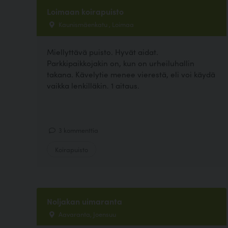
Loimaan koirapuisto
Kaunismäenkatu , Loimaa
Miellyttävä puisto. Hyvät aidat.
Parkkipaikkojakin on, kun on urheiluhallin
takana. Kävelytie menee vierestä, eli voi käydä
vaikka lenkilläkin. 1 aitaus.
3 kommenttia
Koirapuisto
Noljakan uimaranta
Aavaranta, Joensuu