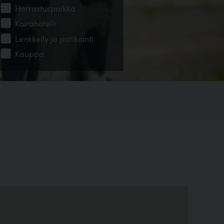
Harrastuspaikka
Koirahotelli
Lenkkeily ja patikointi
Kauppa