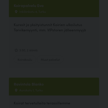
Koirapalvelu Eva
Inkilänkatu 4, Turku
Kurssit ja yksityistunnit Koirien ulkoilutus
Tarvikemyynti, mm. VIPstoren jälleenmyyjä
3.50, 2 ääntä
Koirakoulu
Muut palvelut
Ravintola Blanko
Aurakatu 1, Turku
Koirat tervetulleita terassillemme