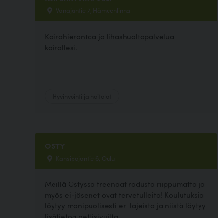
Vanajantie 7, Hämeenlinna
Koirahierontaa ja lihashuoltopalvelua
koirallesi.
Hyvinvointi ja hoitolat
OSTY
Kansipojantie 6, Oulu
Meillä Ostyssa treenaat rodusta riippumatta ja
myös ei-jäsenet ovat tervetulleita! Koulutuksia
löytyy monipuolisesti eri lajeista ja niistä löytyy
lisätietoa nettisivuilta...