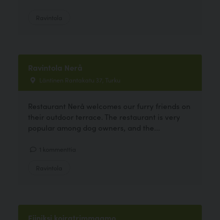
Ravintola
Ravintola Nerå
Läntinen Rantakatu 37, Turku
Restaurant Nerå welcomes our furry friends on
their outdoor terrace. The restaurant is very
popular among dog owners, and the...
1 kommenttia
Ravintola
Fiiniksi koiratrimmaamo