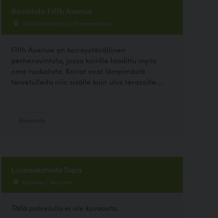
Ravintola Fifth Avenue
Sibeliuksenkatu 2, Hämeenlinna
Fifth Avenue on koiraystävällinen
perheravintola, jossa koirille laadittu myös
oma ruokalista. Koirat ovat lämpimästä
tervetulleita niin sisälle kuin ulos terassille....
Ravintola
Lounaskahvila Tupa
Kuusitie 1, Vesanto
Tällä palvelulla ei ole kuvausta.