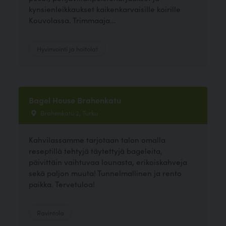
kynsienleikkaukset kaikenkarvaisille koirille
Kouvolassa. Trimmaaja...
Hyvinvointi ja hoitolat
Bagel House Brahenkatu
Brahenkatu 2, Turku
Kahvilassamme tarjotaan talon omalla
reseptillä tehtyjä täytettyjä bageleita,
päivittäin vaihtuvaa lounasta, erikoiskahveja
sekä paljon muuta! Tunnelmallinen ja rento
paikka. Tervetuloa!
Ravintola