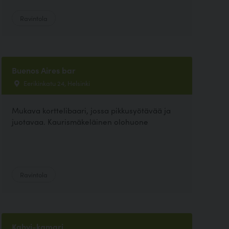
Ravintola
Buenos Aires bar
Eerikinkatu 24, Helsinki
Mukava korttelibaari, jossa pikkusyötävää ja
juotavaa. Kaurismäkeläinen olohuone
Ravintola
Kahvi-kamari