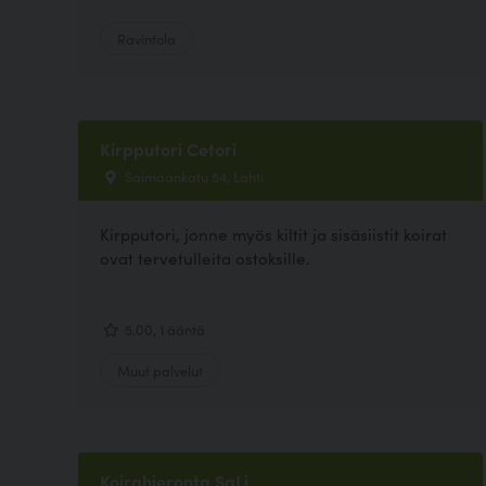
Ravintola
Kirpputori Cetori
Saimaankatu 54, Lahti
Kirpputori, jonne myös kiltit ja sisäsiistit koirat
ovat tervetulleita ostoksille.
5.00, 1 ääntä
Muut palvelut
Koirahieronta SaLi