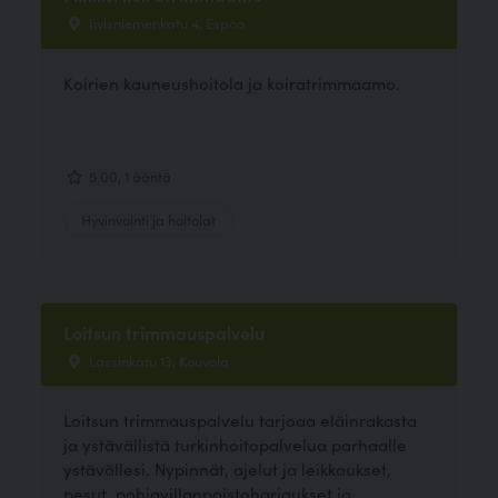
Iivisniemenkatu 4, Espoo
Koirien kauneushoitola ja koiratrimmaamo.
5.00, 1 ääntä
Hyvinvointi ja hoitolat
Loitsun trimmauspalvelu
Lassinkatu 13, Kouvola
Loitsun trimmauspalvelu tarjoaa eläinrakasta
ja ystävällistä turkinhoitopalvelua parhaalle
ystävällesi. Nypinnät, ajelut ja leikkaukset,
pesut, pohjavillanpoistoharjaukset ja