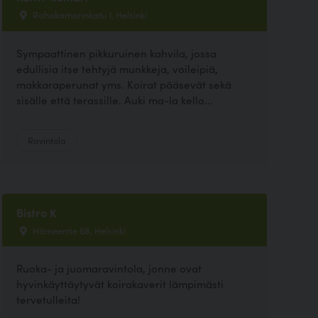
Rahakamarinkatu 1, Helsinki
Sympaattinen pikkuruinen kahvila, jossa
edullisia itse tehtyjä munkkeja, voileipiä,
makkaraperunat yms. Koirat pääsevät sekä
sisälle että terassille. Auki ma-la kello...
Ravintola
Bistro K
Hämeentie 68, Helsinki
Ruoka- ja juomaravintola, jonne ovat
hyvinkäyttäytyvät koirakaverit lämpimästi
tervetulleita!