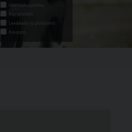
Harrastuspaikka
Koirahotelli
Lenkkeily ja patikointi
Kauppa