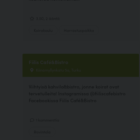
3.50, 2 ääntä
Koirakoulu
Harrastuspaikka
Fiilis Café&Bistro
Kiinamyllynkatu 5a, Turku
Viihtyisä kahvila&bistro, jonne koirat ovat
tervetulleita! Instagramissa @fiiliscafebistro
Facebookissa Fiilis Café&Bistro
1 kommenttia
Ravintola