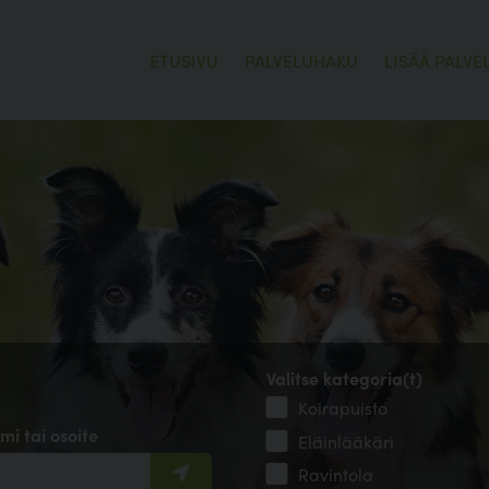
ETUSIVU
PALVELUHAKU
LISÄÄ PALVE
Valitse kategoria(t)
Koirapuisto
mi tai osoite
Eläinlääkäri
Ravintola