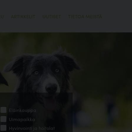
LU
ARTIKKELIT
UUTISET
TIETOA MEISTÄ
Eläinkauppa
Uimapaikka
Hyvinvointi ja hoitolat