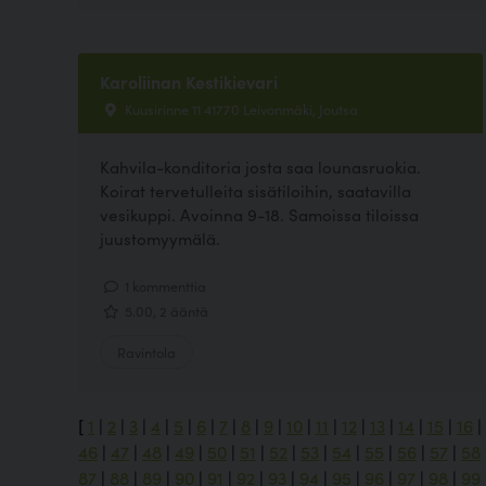
Karoliinan Kestikievari
Kuusirinne 11 41770 Leivonmäki, Joutsa
Kahvila-konditoria josta saa lounasruokia.
Koirat tervetulleita sisätiloihin, saatavilla
vesikuppi. Avoinna 9-18. Samoissa tiloissa
juustomyymälä.
1 kommenttia
5.00, 2 ääntä
Ravintola
[
1
|
2
|
3
|
4
|
5
|
6
|
7
|
8
|
9
|
10
|
11
|
12
|
13
|
14
|
15
|
16
|
46
|
47
|
48
|
49
|
50
|
51
|
52
|
53
|
54
|
55
|
56
|
57
|
58
87
|
88
|
89
|
90
|
91
|
92
|
93
|
94
|
95
|
96
|
97
|
98
|
99