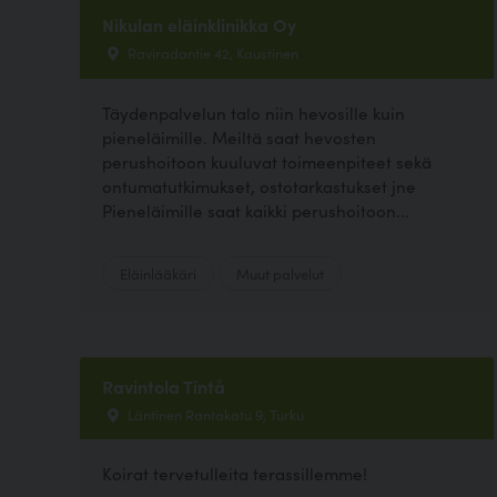
Nikulan eläinklinikka Oy
Raviradantie 42, Kaustinen
Täydenpalvelun talo niin hevosille kuin
pieneläimille. Meiltä saat hevosten
perushoitoon kuuluvat toimeenpiteet sekä
ontumatutkimukset, ostotarkastukset jne
Pieneläimille saat kaikki perushoitoon...
Eläinlääkäri
Muut palvelut
Ravintola Tintå
Läntinen Rantakatu 9, Turku
Koirat tervetulleita terassillemme!