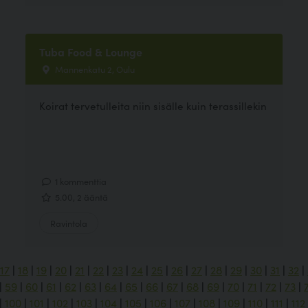
Tuba Food & Lounge
Mannenkatu 2, Oulu
Koirat tervetulleita niin sisälle kuin terassillekin
1 kommenttia
5.00, 2 ääntä
Ravintola
17
|
18
|
19
|
20
|
21
|
22
|
23
|
24
|
25
|
26
|
27
|
28
|
29
|
30
|
31
|
32
|
|
59
|
60
|
61
|
62
|
63
|
64
|
65
|
66
|
67
|
68
|
69
|
70
|
71
|
72
|
73
|
|
100
|
101
|
102
|
103
|
104
|
105
|
106
|
107
|
108
|
109
|
110
|
111
|
112