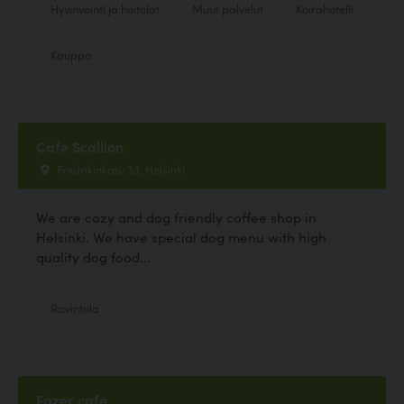
Hyvinvointi ja hoitolat
Muut palvelut
Koirahotelli
Kauppa
Cafe Scallion
Fredrikinkatu 33, Helsinki
We are cozy and dog friendly coffee shop in
Helsinki. We have special dog menu with high
quality dog food...
Ravintola
Fazer cafe