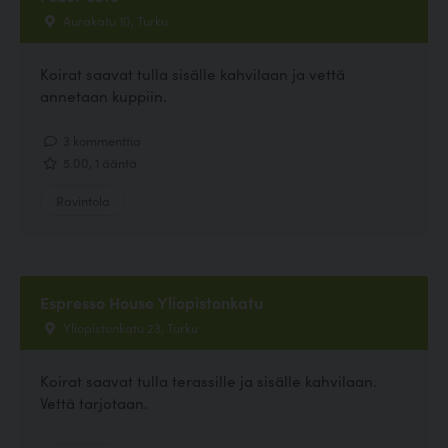
Aurakatu 10, Turku
Koirat saavat tulla sisälle kahvilaan ja vettä
annetaan kuppiin.
3 kommenttia
5.00, 1 ääntä
Ravintola
Espresso House Yliopistonkatu
Yliopistonkatu 23, Turku
Koirat saavat tulla terassille ja sisälle kahvilaan.
Vettä tarjotaan.