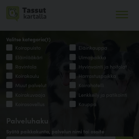
Valitse kategoria(t)
Koirapuisto
Eläinkauppa
Eläinlääkäri
Uimapaikka
Ravintola
Hyvinvointi ja hoitolat
Koirakoulu
Harrastuspaikka
Muut palvelut
Koirahotelli
Koirakuvaaja
Lenkkeily ja patikointi
Koirasovellus
Kauppa
Palveluhaku
Syötä paikkakunta, palvelun nimi tai osoite