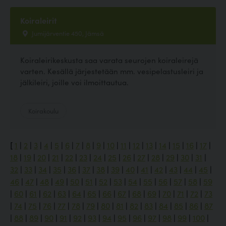
Koiraleirit
Jumijärventie 450, Jämsä
Koiraleirikeskusta saa varata seurojen koiraleirejä
varten. Kesällä järjestetään mm. vesipelastusleiri ja
jälkileiri, joille voi ilmoittautua.
Koirakoulu
[
1
|
2
|
3
|
4
|
5
|
6
|
7
|
8
|
9
|
10
|
11
|
12
|
13
|
14
|
15
|
16
|
17
|
18
|
19
|
20
|
21
|
22
|
23
|
24
|
25
|
26
|
27
|
28
|
29
|
30
|
31
|
32
|
33
|
34
|
35
|
36
|
37
|
38
|
39
|
40
|
41
|
42
|
43
|
44
|
45
|
46
|
47
|
48
|
49
|
50
|
51
|
52
|
53
|
54
|
55
|
56
|
57
|
58
|
59
|
60
|
61
|
62
|
63
|
64
|
65
|
66
|
67
|
68
|
69
|
70
|
71
|
72
|
73
|
74
|
75
|
76
|
77
|
78
|
79
|
80
|
81
|
82
|
83
|
84
|
85
|
86
|
87
|
88
|
89
|
90
|
91
|
92
|
93
|
94
|
95
|
96
|
97
|
98
|
99
|
100
|