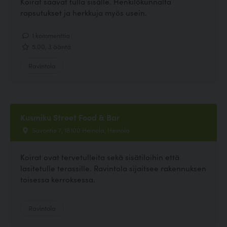
Koirat saavat tulla sisälle. Henkilökunnalta
rapsutukset ja herkkuja myös usein.
1 kommenttia
5.00, 3 ääntä
Ravintola
Kusmiku Street Food & Bar
Savontie 7, 18100 Heinola, Heinola
Koirat ovat tervetulleita sekä sisätiloihin että
lasitetulle terassille. Ravintola sijaitsee rakennuksen
toisessa kerroksessa.
Ravintola