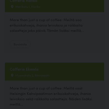
Cafferie Hanko
Merikatu 1, Hanko
More than just a cup of coffee: Meiltä saa
erikoiskahveja, ihania leivoksia ja raikkaita
salaatteja joka päivä. Tämän lisäksi meillä...
Ravintola
Cafferie Ekenäs
Museokatu 2, Raasepori
More than just a cup of coffee: Meillä saat
Helsingin Kahvipaatimon erikoiskahveja, ihania
leivoksia sekä raikkaita salaatteja. Näiden lisäksi
meillä...