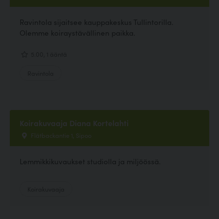
Ravintola sijaitsee kauppakeskus Tullintorilla.
Olemme koiraystävällinen paikka.
5.00, 1 ääntä
Ravintola
Koirakuvaaja Diana Kortelahti
Flätbackantie 1, Sipoo
Lemmikkikuvaukset studiolla ja miljöössä.
Koirakuvaaja