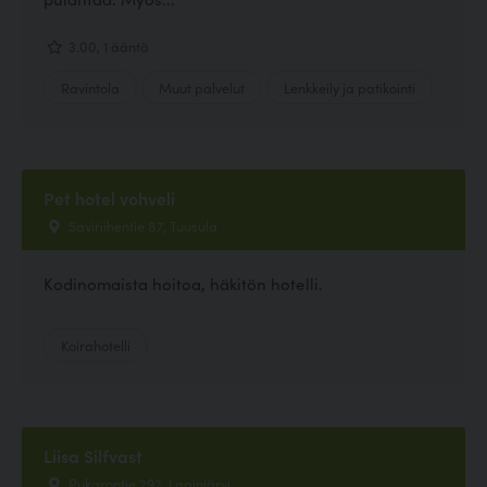
3.00, 1 ääntä
Ravintola
Muut palvelut
Lenkkeily ja patikointi
Pet hotel vohveli
Saviriihentie 87, Tuusula
Kodinomaista hoitoa, häkitön hotelli.
Koirahotelli
Liisa Silfvast
Pukarontie 292, Lapinjärvi