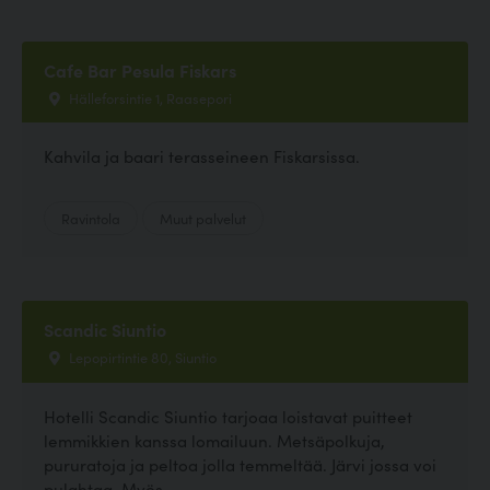
Cafe Bar Pesula Fiskars
Hälleforsintie 1, Raasepori
Kahvila ja baari terasseineen Fiskarsissa.
Ravintola
Muut palvelut
Scandic Siuntio
Lepopirtintie 80, Siuntio
Hotelli Scandic Siuntio tarjoaa loistavat puitteet
lemmikkien kanssa lomailuun. Metsäpolkuja,
pururatoja ja peltoa jolla temmeltää. Järvi jossa voi
pulahtaa. Myös...