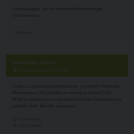
Lankakauppa, koirat tervetulleita omistajan
valvonnassa.
Kauppa
Helsinki Dog District
Haapaniemenkatu 7, Helsinki
Uuden sukupolven koirahoitola- ja hotelli Helsingin
Merihaassa. Päivähoito on avoinna arkisin 7.30-
18.00 ja hotellissa on ammattitaitoinen henkilökunta
paikalla 24h. Koirille tarjotaan...
1 kommenttia
2.00, 3 ääntä