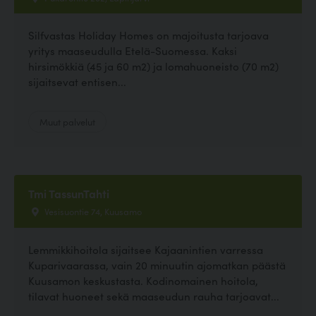
Silfvastas Holiday Homes on majoitusta tarjoava
yritys maaseudulla Etelä-Suomessa. Kaksi
hirsimökkiä (45 ja 60 m2) ja lomahuoneisto (70 m2)
sijaitsevat entisen...
Muut palvelut
Tmi TassunTahti
Vesisuontie 74, Kuusamo
Lemmikkihoitola sijaitsee Kajaanintien varressa
Kuparivaarassa, vain 20 minuutin ajomatkan päästä
Kuusamon keskustasta. Kodinomainen hoitola,
tilavat huoneet sekä maaseudun rauha tarjoavat...