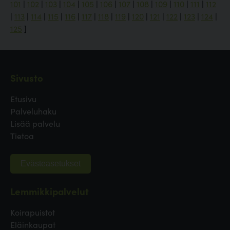
101
|
102
|
103
|
104
|
105
|
106
|
107
|
108
|
109
|
110
|
111
|
112
|
113
|
114
|
115
|
116
|
117
|
118
|
119
|
120
|
121
|
122
|
123
|
124
|
125
]
Sivusto
Etusivu
Palveluhaku
Lisää palvelu
Tietoa
Evästeasetukset
Lemmikkipalvelut
Koirapuistot
Eläinkaupat