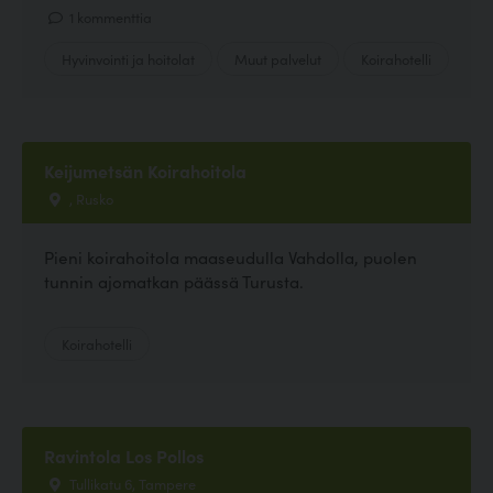
1 kommenttia
Hyvinvointi ja hoitolat
Muut palvelut
Koirahotelli
Keijumetsän Koirahoitola
, Rusko
Pieni koirahoitola maaseudulla Vahdolla, puolen
tunnin ajomatkan päässä Turusta.
Koirahotelli
Ravintola Los Pollos
Tullikatu 6, Tampere