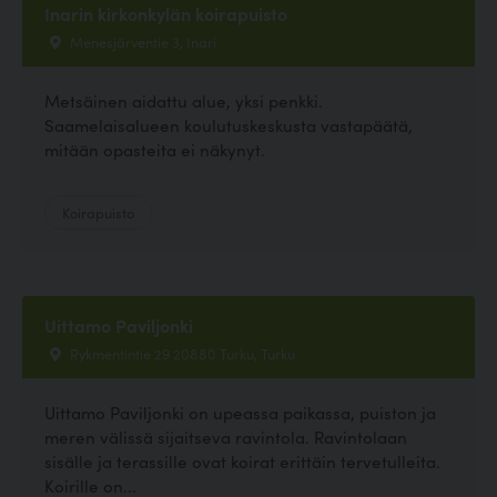
Inarin kirkonkylän koirapuisto
Menesjärventie 3, Inari
Metsäinen aidattu alue, yksi penkki.
Saamelaisalueen koulutuskeskusta vastapäätä,
mitään opasteita ei näkynyt.
Koirapuisto
Uittamo Paviljonki
Rykmentintie 29 20880 Turku, Turku
Uittamo Paviljonki on upeassa paikassa, puiston ja
meren välissä sijaitseva ravintola. Ravintolaan
sisälle ja terassille ovat koirat erittäin tervetulleita.
Koirille on...