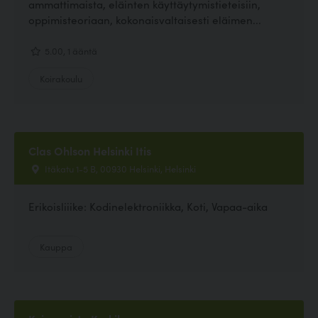
ammattimaista, eläinten käyttäytymistieteisiin,
oppimisteoriaan, kokonaisvaltaisesti eläimen...
5.00, 1 ääntä
Koirakoulu
Clas Ohlson Helsinki Itis
Itäkatu 1-5 B, 00930 Helsinki, Helsinki
Erikoisliiike: Kodinelektroniikka, Koti, Vapaa-aika
Kauppa