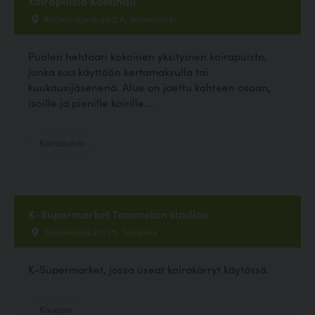
Koirapuisto Koskihau
Kerhomajankuja 5 A, Valkeakoski
Puolen hehtaari kokoinen yksityinen koirapuisto,
jonka saa käyttöön kertamaksulla tai
kuukausijäsenenä. Alue on jaettu kahteen osaan,
isoille ja pienille koirille....
Koirapuisto
K-Supermarket Tammelan stadion
Tammelankatu 25, Tampere
K-Supermarket, jossa useat koirakärryt käytössä.
Kauppa