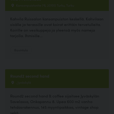
Kansanpuistontie 76, 20100 Turku, Turku
Kahvila Ruissalon kansanpuiston keskellä. Kahvilaan
sisälle ja terassille ovat koirat erittäin tervetulleita.
Koirille on vesikuppeja ja yleensä myös nameja
tarjolla. Ihmisille...
Ravintola
Round2 second hand
, Jyväskylä
Round2 second hand & coffee sijaitsee Jyväskylän
Savelassa, Onkapannu 8. Upea 600 m2 vanha
tehdasrakennus, 145 myyntipaikkaa, vintage shop
sekä...