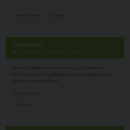
Muut palvelut
Kauppa
Ravintola Rioni
Kasarmikatu 25, 01300 Helsinki, Helsinki
Ravintola Rioni on autenttinen georgialainen
ravintola, jonne hyväkäytöksiset pienehköt koirat
ovat aina tervetulleita!
5.00, 1 ääntä
Ravintola