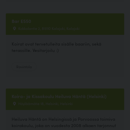
Bar E550
Kokkolantie 2, 85110 Kalajoki, Kalajoki
Koirat ovat tervetulleita sisälle baariin, sekä
terassille. Vesitarjoilu :)
Ravintola
Koira- ja Kissakoulu Heiluva Häntä (Helsinki)
Höyläämötie 18, Helsinki, Helsinki
Heiluva Häntä on Helsingissä ja Porvoossa toimiva
koirakoulu, joka on vuodesta 2008 alkaen tarjonnut