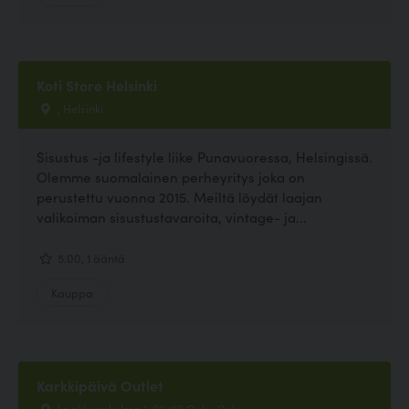
Koti Store Helsinki
, Helsinki
Sisustus -ja lifestyle liike Punavuoressa, Helsingissä.
Olemme suomalainen perheyritys joka on
perustettu vuonna 2015. Meiltä löydät laajan
valikoiman sisustustavaroita, vintage- ja...
5.00, 1 ääntä
Kauppa
Karkkipäivä Outlet
kaakkurinkulma 1, 90410 Oulu, Oulu