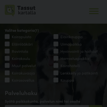
Valitse kategoria(t)
Koirapuisto
Eläinkauppa
Eläinlääkäri
Uimapaikka
Ravintola
Hyvinvointi ja hoitolat
Koirakoulu
Harrastuspaikka
Muut palvelut
Koirahotelli
Koirakuvaaja
Lenkkeily ja patikointi
Koirasovellus
Kauppa
Palveluhaku
Syötä paikkakunta, palvelun nimi tai osoite