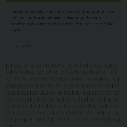
Sijaitsee ostoskeskus Itiksen sisällä, Kauppahallissa.
Koiran saa tuoda ostoskeskukseen ja Sexicon
ravintolaan koirat ovat tervetulleita. Koirille tarjolla
vettä.
Ravintola
[
1
|
2
|
3
|
4
|
5
|
6
|
7
|
8
|
9
|
10
|
11
|
12
|
13
|
14
|
15
|
16
|
17
|
18
|
19
|
20
|
21
|
22
|
23
|
24
|
25
|
26
|
27
|
28
|
29
|
30
|
31
|
32
|
33
|
34
|
35
|
36
|
37
|
38
|
39
|
40
|
41
|
42
|
43
|
44
|
45
|
46
|
47
|
48
|
49
|
50
|
51
|
52
|
53
|
54
|
55
|
56
|
57
|
58
|
59
|
60
|
61
|
62
|
63
|
64
|
65
|
66
|
67
|
68
|
69
|
70
|
71
|
72
|
73
|
74
|
75
|
76
|
77
|
78
|
79
|
80
|
81
|
82
|
83
|
84
|
85
|
86
|
87
|
88
|
89
|
90
|
91
|
92
|
93
|
94
|
95
|
96
|
97
|
98
|
99
|
100
|
101
|
102
|
103
|
104
|
105
|
106
|
107
|
108
|
109
|
110
|
111
|
112
|
113
|
114
|
115
|
116
|
117
|
118
|
119
|
120
|
121
|
122
|
123
|
124
|
125
]