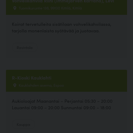
Vohvelikahvila Riihi (Immejärven kartano), Levi
Tuomikuruntie 136, 99130 Kittilä, Kittilä
Koirat tervetulleita sisätilaan vohvelikahvilassa,
tarjolla monenlaista syötävää ja juotavaa.
Ravintola
R-Kioski Kauklahti
Kauklahden asema, Espoo
Aukioloajat Maanantai – Perjantai 05:30 – 20:00
Lauantai 09:00 – 20:00 Sunnuntai 09:00 – 18:00
Kauppa