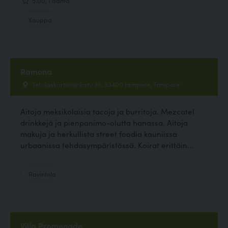
Kauppa
Ramona
Tehdaskartanonkatu 36, 33400 tampere, Tampere
Aitoja meksikolaisia tacoja ja burritoja. Mezcatel
drinkkejä ja pienpanimo-olutta hanassa. Aitoja
makuja ja herkullista street foodia kauniissa
urbaanissa tehdasympäristössä. Koirat erittäin...
Ravintola
Villa Promenade