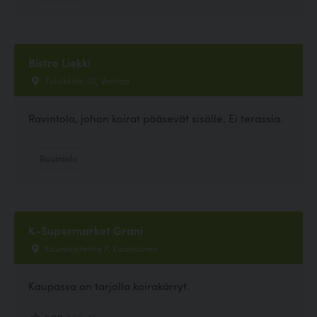
Bistro Liekki
Talvikkitie 30, Vantaa
Ravintola, johon koirat pääsevät sisälle. Ei terassia.
Ravintola
K-Supermarket Grani
Kauniaistentie 7, Kauniainen
Kaupassa on tarjolla koirakärryt.
5.00, 1 ääntä