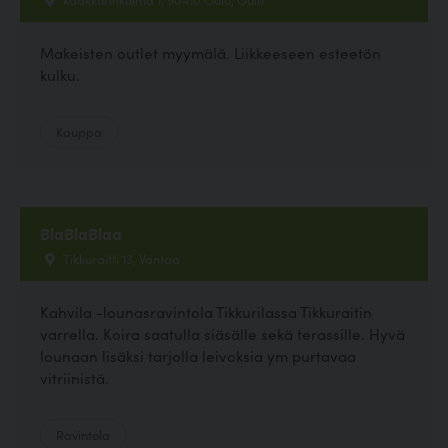
Makeisten outlet myymälä. Liikkeeseen esteetön
kulku.
Kauppa
BlaBlaBlaa
Tikkuraitti 13, Vantaa
Kahvila -lounasravintola Tikkurilassa Tikkuraitin
varrella. Koira saatulla siäsälle sekä terassille. Hyvä
lounaan lisäksi tarjolla leivoksia ym purtavaa
vitriinistä.
Ravintola