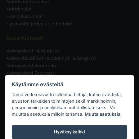
Koirien uimapaikat
Koirakoulut
Harrastuspaikat
Hyvinvointipalvelut ja hoitolat
Suosituimmat
Koirapuistot Helsingissä
Koiraystävälliset ravaintolat Helsingissä
Koirapuistot Vantaalla
Koirapuistot Espoossa
Koirapuistot Turussa
Käytämme evästeitä
Eläinlääkäri Helsingissä
Koirapuistot Tampereella
Tämä verkkosivusto tallentaa tietoja, kuten evästeitä,
sivuston tärkeiden toimintojen sekä markkinoinnin,
personoinnin ja analytiikan mahdollistamiseksi. Voit
Linkit
muuttaa asetuksia milloin tahansa.
Muuta asetuksia
Hyväksy kaikki