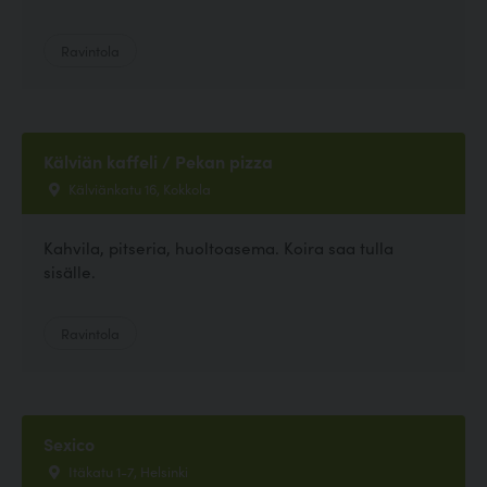
Ravintola
Kälviän kaffeli / Pekan pizza
Kälviänkatu 16, Kokkola
Kahvila, pitseria, huoltoasema. Koira saa tulla
sisälle.
Ravintola
Sexico
Itäkatu 1-7, Helsinki