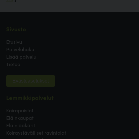
Sivusto
Etusivu
Palveluhaku
Lisää palvelu
Tietoa
Evästeasetukset
Lemmikkipalvelut
Koirapuistot
Eläinkaupat
Eläinlääkärit
Koiraystävälliset ravintolat