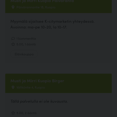
Musti ja Mirri Kuopio Päiväranta
Päivärannantie 18, Kuopio
Myymälä sijaitsee K-citymarketin yhteydessä.
Avoinna: ma-pe 10-20, la 10-17.
1 kommenttia
5.00, 1 ääntä
Eläinkauppa
Musti ja Mirri Kuopio Birger
Väliköntie 4, Kuopio
Tällä palvelulla ei ole kuvausta.
5.00, 2 ääntä