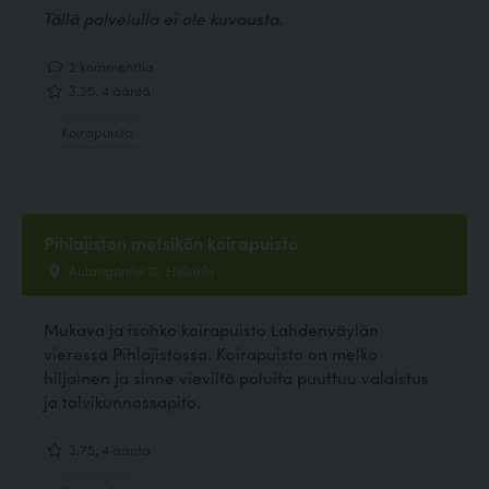
Tällä palvelulla ei ole kuvausta.
2 kommenttia
3.25, 4 ääntä
Koirapuisto
Pihlajiston metsikön koirapuisto
Aulangontie 12, Helsinki
Mukava ja isohko koirapuisto Lahdenväylän
vieressä Pihlajistossa. Koirapuisto on melko
hiljainen ja sinne vieviltä poluita puuttuu valaistus
ja talvikunnossapito.
3.75, 4 ääntä