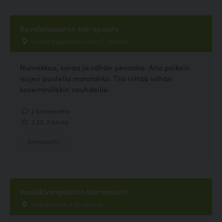
Savelanpuiston koirapuisto
Lucina Hagmanin polku 2, Helsinki
Nurmikkoa, soraa ja vähän pensaita. Aita paikoin
isojen puolella matalahko. Tila riittää vähän
kovemmillekin vauhdeille.
2 kommenttia
3.33, 3 ääntä
Koirapuisto
Vuolukivenpuiston koirapuisto
Vuolukiventie 3-5, Helsinki