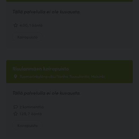
Tällä palvelulla ei ole kuvausta.
4.00, 1 ääntä
Koirapuisto
Risulanmäen koirapuisto
Tuomarinkylänpolku/Vanha Tuusulantie, Helsinki
Tällä palvelulla ei ole kuvausta.
2 kommenttia
1.29, 7 ääntä
Koirapuisto