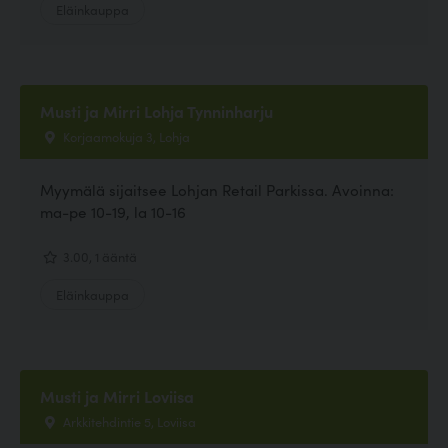
Eläinkauppa
Musti ja Mirri Lohja Tynninharju
Korjaamokuja 3, Lohja
Myymälä sijaitsee Lohjan Retail Parkissa. Avoinna:
ma-pe 10-19, la 10-16
3.00, 1 ääntä
Eläinkauppa
Musti ja Mirri Loviisa
Arkkitehdintie 5, Loviisa