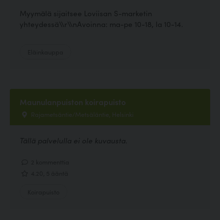
Myymälä sijaitsee Loviisan S-marketin
yhteydessä\\r\\nAvoinna: ma-pe 10-18, la 10-14.
Eläinkauppa
Maunulanpuiston koirapuisto
Rajametsäntie/Metsäläntie, Helsinki
Tällä palvelulla ei ole kuvausta.
2 kommenttia
4.20, 5 ääntä
Koirapuisto