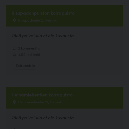
Risupadonpuiston koirapuisto
Risupadontie 2, Helsinki
Tällä palvelulla ei ole kuvausta.
2 kommenttia
4.00, 4 ääntä
Koirapuisto
Heinämiehentien koirapuisto
Heinämiehentie 21, Helsinki
Tällä palvelulla ei ole kuvausta.