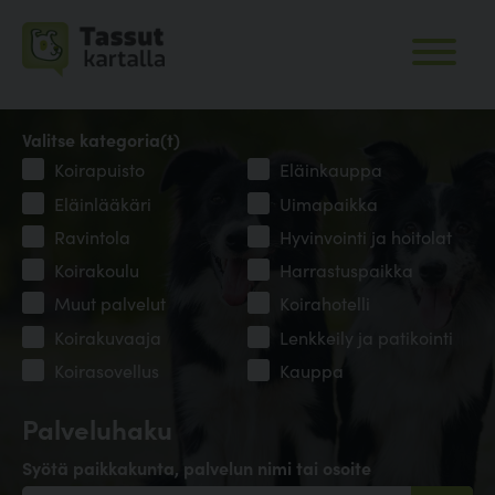
Valitse kategoria(t)
Koirapuisto
Eläinkauppa
Eläinlääkäri
Uimapaikka
Ravintola
Hyvinvointi ja hoitolat
Koirakoulu
Harrastuspaikka
Muut palvelut
Koirahotelli
Koirakuvaaja
Lenkkeily ja patikointi
Koirasovellus
Kauppa
Palveluhaku
Syötä paikkakunta, palvelun nimi tai osoite