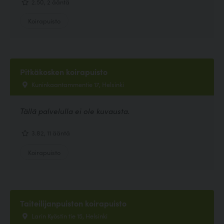
2.50, 2 ääntä
Koirapuisto
Pitkäkosken koirapuisto
Kuninkaantammentie 17, Helsinki
Tällä palvelulla ei ole kuvausta.
3.82, 11 ääntä
Koirapuisto
Taiteilijanpuiston koirapuisto
Larin Kyöstin tie 15, Helsinki