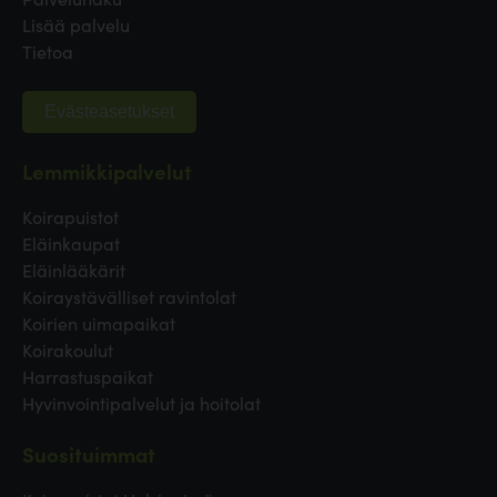
Lisää palvelu
Tietoa
Evästeasetukset
Lemmikkipalvelut
Koirapuistot
Eläinkaupat
Eläinlääkärit
Koiraystävälliset ravintolat
Koirien uimapaikat
Koirakoulut
Harrastuspaikat
Hyvinvointipalvelut ja hoitolat
Suosituimmat