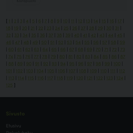
Koirapuisto
[
1
|
2
|
3
|
4
|
5
|
6
|
7
|
8
|
9
|
10
|
11
|
12
|
13
|
14
|
15
|
16
|
17
|
18
|
19
|
20
|
21
|
22
|
23
|
24
|
25
|
26
|
27
|
28
|
29
|
30
|
31
|
32
|
33
|
34
|
35
|
36
|
37
|
38
|
39
|
40
|
41
|
42
|
43
|
44
|
45
|
46
|
47
|
48
|
49
|
50
|
51
|
52
|
53
|
54
|
55
|
56
|
57
|
58
|
59
|
60
|
61
|
62
|
63
|
64
|
65
|
66
|
67
|
68
|
69
|
70
|
71
|
72
|
73
|
74
|
75
|
76
|
77
|
78
|
79
|
80
|
81
|
82
|
83
|
84
|
85
|
86
|
87
|
88
|
89
|
90
|
91
|
92
|
93
|
94
|
95
|
96
|
97
|
98
|
99
|
100
|
101
|
102
|
103
|
104
|
105
|
106
|
107
|
108
|
109
|
110
|
111
|
112
|
113
|
114
|
115
|
116
|
117
|
118
|
119
|
120
|
121
|
122
|
123
|
124
|
125
]
Sivusto
Etusivu
Palveluhaku