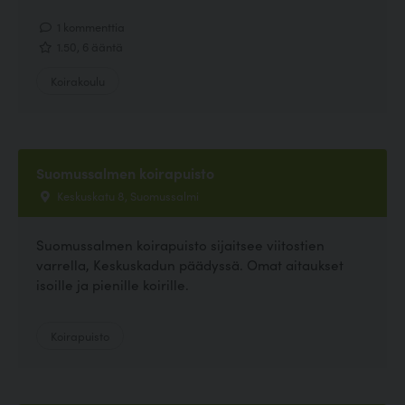
1 kommenttia
1.50, 6 ääntä
Koirakoulu
Suomussalmen koirapuisto
Keskuskatu 8, Suomussalmi
Suomussalmen koirapuisto sijaitsee viitostien
varrella, Keskuskadun päädyssä. Omat aitaukset
isoille ja pienille koirille.
Koirapuisto