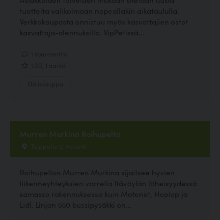
tuotteita valikoimaan nopeallakin aikataululla.
Verkkokaupasta onnistuu myös kasvattajien ostot
kasvattaja-alennuksilla. VipPetissä...
1 kommenttia
1.00, 1 ääntä
Eläinkauppa
Murren Murkina Roihupelto
Tulppatie 2, Helsinki
Roihupellon Murren Murkina sijaitsee hyvien
liikenneyhteyksien varrella Itäväylän läheisyydessä
samassa rakennuksessa kuin Motonet, Hoplop ja
Lidl. Linjan 550 bussipysäkki on...