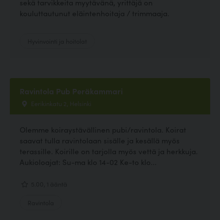
sekä tarvikkeita myytävänä, yrittäjä on
kouluttautunut eläintenhoitaja / trimmaaja.
Hyvinvointi ja hoitolat
Ravintola Pub Peräkammari
Eerikinkatu 2, Helsinki
Olemme koiraystävällinen pubi/ravintola. Koirat
saavat tulla ravintolaan sisälle ja kesällä myös
terassille. Koirille on tarjolla myös vettä ja herkkuja.
Aukioloajat: Su-ma klo 14-02 Ke-to klo...
5.00, 1 ääntä
Ravintola