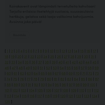
Koirakaverit ovat lämpimästi tervetulleita kahvilaan!
Tarjolla erilaisia itsetehtyjä suolasia, suussasulavia
herkkuja, gelatoa sekä laaja valikoima kahvijuomia.
Avoinna joka päivä!
Ravintola
[
1
|
2
|
3
|
4
|
5
|
6
|
7
|
8
|
9
|
10
|
11
|
12
|
13
|
14
|
15
|
16
|
17
|
18
|
19
|
20
|
21
|
22
|
23
|
24
|
25
|
26
|
27
|
28
|
29
|
30
|
31
|
32
|
33
|
34
|
35
|
36
|
37
|
38
|
39
|
40
|
41
|
42
|
43
|
44
|
45
|
46
|
47
|
48
|
49
|
50
|
51
|
52
|
53
|
54
|
55
|
56
|
57
|
58
|
59
|
60
|
61
|
62
|
63
|
64
|
65
|
66
|
67
|
68
|
69
|
70
|
71
|
72
|
73
|
74
|
75
|
76
|
77
|
78
|
79
|
80
|
81
|
82
|
83
|
84
|
85
|
86
|
87
|
88
|
89
|
90
|
91
|
92
|
93
|
94
|
95
|
96
|
97
|
98
|
99
|
100
|
101
|
102
|
103
|
104
|
105
|
106
|
107
|
108
|
109
|
110
|
111
|
112
|
113
|
114
|
115
|
116
|
117
|
118
|
119
|
120
|
121
|
122
|
123
|
124
|
125
]