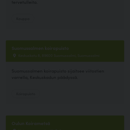
tervetulleita.
Kauppa
Suomussalmen koirapuisto
Keskuskatu 8, 89600 Suomussalmi, Suomussalmi
Suomussalmen koirapuisto sijaitsee viitostien
varrella, Keskuskadun päädyssä.
Koirapuisto
Oulun Koirametsä