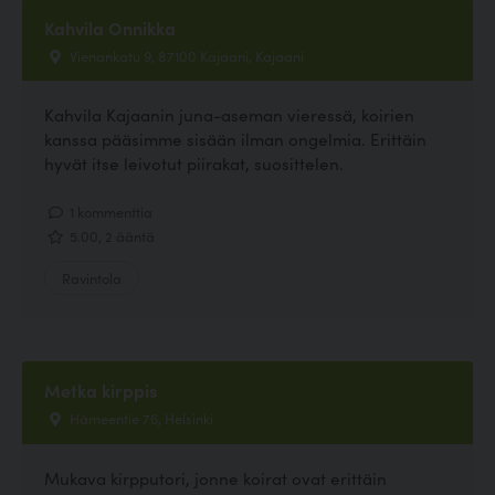
Kahvila Onnikka
Vienankatu 9, 87100 Kajaani, Kajaani
Kahvila Kajaanin juna-aseman vieressä, koirien
kanssa pääsimme sisään ilman ongelmia. Erittäin
hyvät itse leivotut piirakat, suosittelen.
1 kommenttia
5.00, 2 ääntä
Ravintola
Metka kirppis
Hämeentie 76, Helsinki
Mukava kirpputori, jonne koirat ovat erittäin