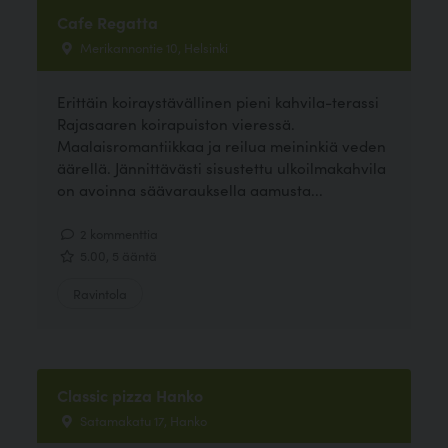
Cafe Regatta
Merikannontie 10, Helsinki
Erittäin koiraystävällinen pieni kahvila-terassi
Rajasaaren koirapuiston vieressä.
Maalaisromantiikkaa ja reilua meininkiä veden
äärellä. Jännittävästi sisustettu ulkoilmakahvila
on avoinna säävarauksella aamusta...
2 kommenttia
5.00, 5 ääntä
Ravintola
Classic pizza Hanko
Satamakatu 17, Hanko