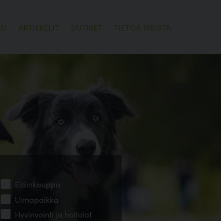
LU
ARTIKKELIT
UUTISET
TIETOA MEISTÄ
Eläinkauppa
Uimapaikka
Hyvinvointi ja hoitolat