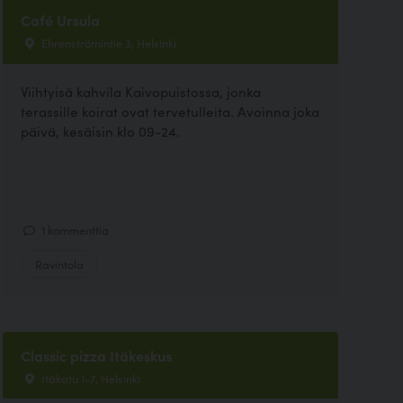
Café Ursula
Ehrenströmintie 3, Helsinki
Viihtyisä kahvila Kaivopuistossa, jonka
terassille koirat ovat tervetulleita. Avoinna joka
päivä, kesäisin klo 09-24.
1 kommenttia
Ravintola
Classic pizza Itäkeskus
Itäkatu 1-7, Helsinki