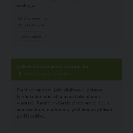
isoille ja...
2 kommenttia
4.13, 8 ääntä
Koirapuisto
Jyrkkärinteenpuiston koirapuisto
Pohjoinen Liipolankatu 28, Lahti
Pieni koirapuisto, joka sijaitsee Liipolassa,
Jyrkänkadun päässä olevan leikkialueen
vieressä. Kenttä on hiekkapintainen ja avoin,
suorakaiteen muotoinen. Jyrkänkadun päässä
parkkipaikka,...