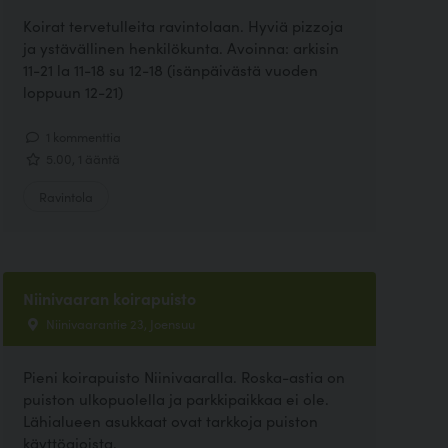
Koirat tervetulleita ravintolaan. Hyviä pizzoja
ja ystävällinen henkilökunta. Avoinna: arkisin
11-21 la 11-18 su 12-18 (isänpäivästä vuoden
loppuun 12-21)
1 kommenttia
5.00, 1 ääntä
Ravintola
Niinivaaran koirapuisto
Niinivaarantie 23, Joensuu
Pieni koirapuisto Niinivaaralla. Roska-astia on
puiston ulkopuolella ja parkkipaikkaa ei ole.
Lähialueen asukkaat ovat tarkkoja puiston
käyttöajoista.