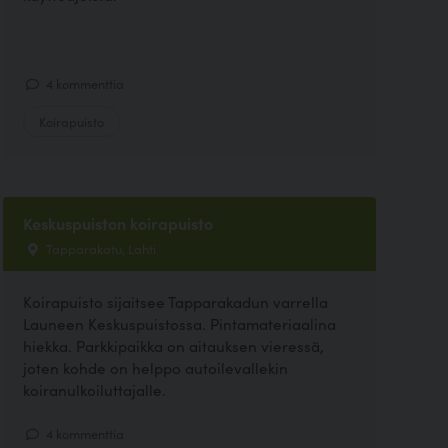
4 kommenttia
Koirapuisto
Keskuspuiston koirapuisto
Tapparakatu, Lahti
Koirapuisto sijaitsee Tapparakadun varrella
Launeen Keskuspuistossa. Pintamateriaalina
hiekka. Parkkipaikka on aitauksen vieressä,
joten kohde on helppo autoilevallekin
koiranulkoiluttajalle.
4 kommenttia