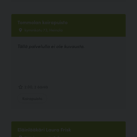
Tommolan koirapuisto
kyminkatu 73, Heinola
Tällä palvelulla ei ole kuvausta.
2.00, 2 ääntä
Koirapuisto
Eläinlääkäri Laura Frisk
Niittykummuntie 2, Espoo