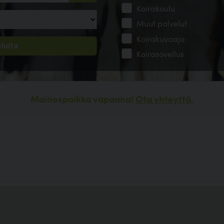
Koirakoulu
Muut palvelut
Koirakuvaaja
Koirasovellus
Mainospaikka vapaana!
Ota yhteyttä.