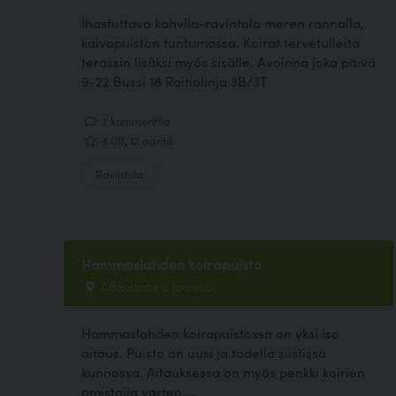
Ihastuttava kahvila-ravintola meren rannalla,
kaivopuiston tuntumassa. Koirat tervetulleita
terassin lisäksi myös sisälle. Avoinna joka päivä
9-22 Bussi 18 Raitiolinja 3B/3T
2 kommenttia
4.00, 12 ääntä
Ravintola
Hammaslahden koirapuisto
Olkkolantie 2, Joensuu
Hammaslahden koirapuistossa on yksi iso
aitaus. Puisto on uusi ja todella siistissä
kunnossa. Aitauksessa on myös penkki koirien
omistajia varten....