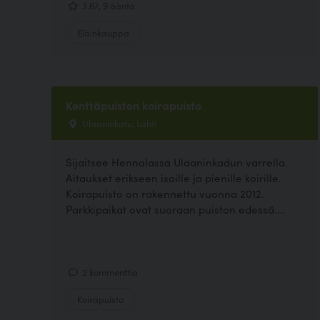
3.67, 9 ääntä
Eläinkauppa
Kenttäpuiston koirapuisto
Ulaaninkatu, Lahti
Sijaitsee Hennalassa Ulaaninkadun varrella.
Aitaukset erikseen isoille ja pienille koirille.
Koirapuisto on rakennettu vuonna 2012.
Parkkipaikat ovat suoraan puiston edessä....
2 kommenttia
Koirapuisto