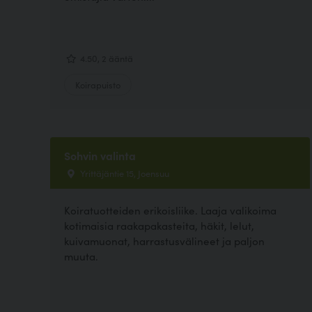
4.50, 2 ääntä
Koirapuisto
Sohvin valinta
Yrittäjäntie 15, Joensuu
Koiratuotteiden erikoisliike. Laaja valikoima
kotimaisia raakapakasteita, häkit, lelut,
kuivamuonat, harrastusvälineet ja paljon
muuta.