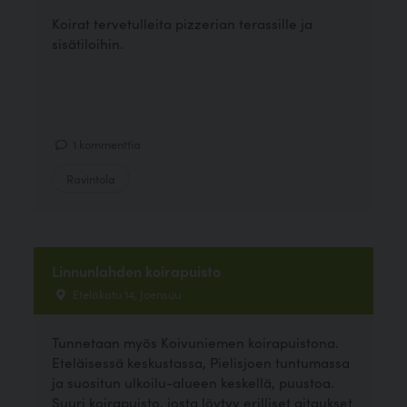
Koirat tervetulleita pizzerian terassille ja
sisätiloihin.
1 kommenttia
Ravintola
Linnunlahden koirapuisto
Eteläkatu 14, Joensuu
Tunnetaan myös Koivuniemen koirapuistona.
Eteläisessä keskustassa, Pielisjoen tuntumassa
ja suositun ulkoilu-alueen keskellä, puustoa.
Suuri koirapuisto, josta löytyy erilliset aitaukset