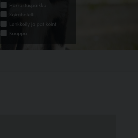
Harrastuspaikka
Koirahotelli
Lenkkeily ja patikointi
Kauppa