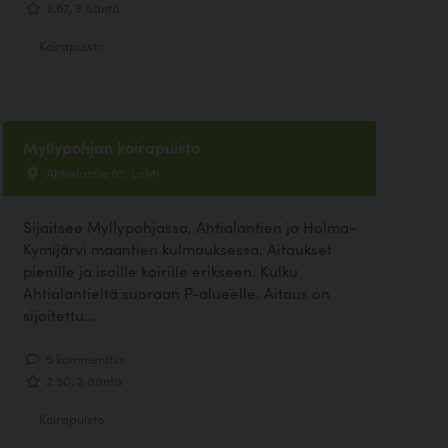
2.67, 3 ääntä
Koirapuisto
Myllypohjan koirapuisto
Ahtialantie 65, Lahti
Sijaitsee Myllypohjassa, Ahtialantien ja Holma-
Kymijärvi maantien kulmauksessa. Aitaukset
pienille ja isoille koirille erikseen. Kulku
Ahtialantieltä suoraan P-alueelle. Aitaus on
sijoitettu...
5 kommenttia
2.50, 2 ääntä
Koirapuisto