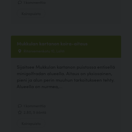
1 kommenttia
Koirapuisto
Mukkulan kartanon koira-aitaus
Ritaniemenkatu 10, Lahti
Sijaitsee Mukkulan kartanon puistossa entisellä
minigolfradan alueella. Aitaus on yksiosainen,
pieni ja alun perin muuhun tarkoitukseen tehty.
Alueella on nurmea,...
1 kommenttia
2.80, 5 ääntä
Koirapuisto