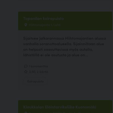
Tapanilan koirapuisto
Hiihtomajantie 1, Lahti
Sijaitsee Jalkarannassa Hiihtomajantien alussa
vanhalla soranottoalueella. Sijainniltaan alue
on helposti saavuttavissa myös autolla,
lähistöllä ei ole asutusta ja alue on...
1 kommenttia
3.50, 2 ääntä
Koirapuisto
Klaukkalan Eläintarvikeliike Kuonomäki
Kuonomäentie 1, 01800 Klaukkala, Nurmijärvi