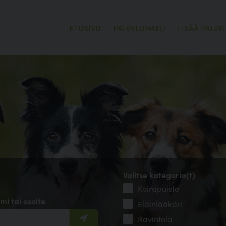
ETUSIVU
PALVELUHAKU
LISÄÄ PALVE
Valitse kategoria(t)
Koirapuisto
mi tai osoite
Eläinlääkäri
Ravintola