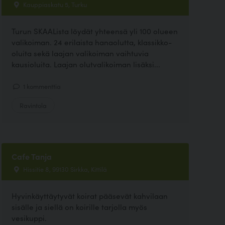
Kauppiaskatu 5, Turku
Turun SKAALista löydät yhteensä yli 100 olueen
valikoiman. 24 erilaista hanaolutta, klassikko-
oluita sekä laajan valikoiman vaihtuvia
kausioluita. Laajan olutvalikoiman lisäksi...
1 kommenttia
Ravintola
Cafe Tanja
Hissitie 8, 99130 Sirkka, Kittilä
Hyvinkäyttäytyvät koirat pääsevät kahvilaan
sisälle ja siellä on koirille tarjolla myös
vesikuppi.