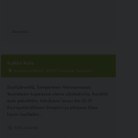
Ravintola
Kuikka Kafe
Suolijärvenkatu 7, 33720 Tampere, Tampere
Suolijärvellä, Tampereen Hervannassa
Vuoreksen kupeessa oleva ulkokahvila. Kesällä
auki päivittäin, talvikausi la+su klo 12-17.
Koiraystävällinen ilmapiiri ja pihassa tilaa
hyvin isoillekin...
5.00, 2 ääntä