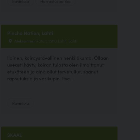
Ravintola
Harrastuspaikka
Pincho Nation, Lahti
Aleksanterinkatu 1, 15110 Lahti, Lahti
Iloinen, koiraystävällinen henkilökunta. Ollaan
useasti käyty, koiran tulosta olen ilmoittanut
etukäteen ja aina ollut tervetullut, saanut
rapsutuksia ja vesikupin. Itse...
Ravintola
SKAAL