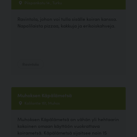
Piispankatu 14 , Turku
Ravintola, johon voi tulla sisälle koiran kanssa.
Napolilaista pizzaa, kakkuja ja erikoiskahveja.
Ravintola
Muhoksen Käpälämetsä
Kalilantie 161, Muhos
Muhoksen Käpälämetsä on vähän yli hehtaarin
kokoinen omaan käyttöön vuokrattava
koirametsä. Käpälämetsä sijaitsee noin 15