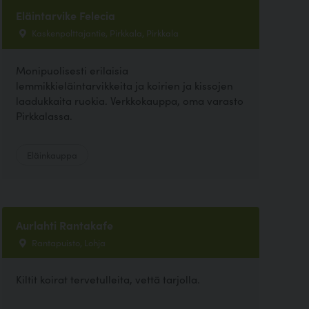
Eläintarvike Felecia
Kaskenpolttajantie, Pirkkala, Pirkkala
Monipuolisesti erilaisia
lemmikkieläintarvikkeita ja koirien ja kissojen
laadukkaita ruokia. Verkkokauppa, oma varasto
Pirkkalassa.
Eläinkauppa
Aurlahti Rantakafe
Rantapuisto, Lohja
Kiltit koirat tervetulleita, vettä tarjolla.