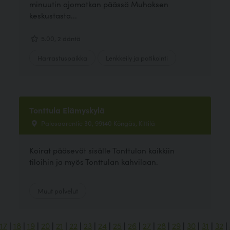
minuutin ajomatkan päässä Muhoksen
keskustasta...
5.00, 2 ääntä
Harrastuspaikka
Lenkkeily ja patikointi
Tonttula Elämyskylä
Palosaarentie 30, 99140 Köngäs, Kittilä
Koirat pääsevät sisälle Tonttulan kaikkiin
tiloihin ja myös Tonttulan kahvilaan.
Muut palvelut
17
|
18
|
19
|
20
|
21
|
22
|
23
|
24
|
25
|
26
|
27
|
28
|
29
|
30
|
31
|
32
|