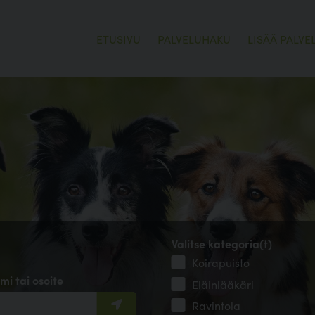
ETUSIVU
PALVELUHAKU
LISÄÄ PALVE
Valitse kategoria(t)
Koirapuisto
mi tai osoite
Eläinlääkäri
Ravintola