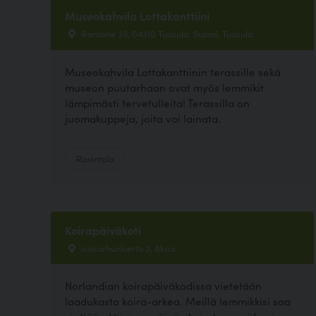
Museokahvila Lottakanttiini
Rantatie 39, 04310 Tuusula, Suomi, Tuusula
Museokahvila Lottakanttiinin terassille sekä
museon puutarhaan ovat myös lemmikit
lämpimästi tervetulleita! Terassilla on
juomakuppeja, joita voi lainata.
Ravintola
Koirapäiväkoti
isokarhunkierto 2, Akaa
Norlandian koirapäiväkodissa vietetään
laadukasta koira-arkea. Meillä lemmikkisi saa