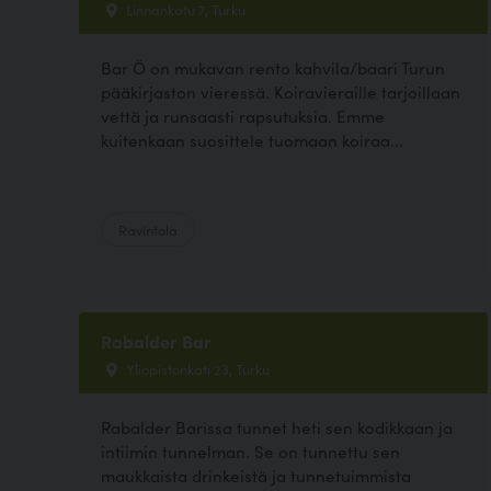
Linnankatu 7, Turku
Bar Ö on mukavan rento kahvila/baari Turun
pääkirjaston vieressä. Koiravieraille tarjoillaan
vettä ja runsaasti rapsutuksia. Emme
kuitenkaan suosittele tuomaan koiraa...
Ravintola
Rabalder Bar
Yliopistonkati 23, Turku
Rabalder Barissa tunnet heti sen kodikkaan ja
intiimin tunnelman. Se on tunnettu sen
maukkaista drinkeistä ja tunnetuimmista