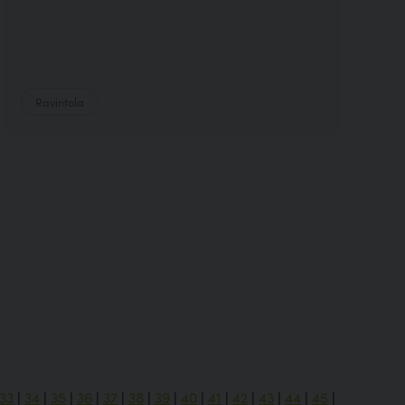
Ravintola
33
|
34
|
35
|
36
|
37
|
38
|
39
|
40
|
41
|
42
|
43
|
44
|
45
|