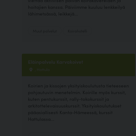
viettää aktiivisen päivän koirakavereiden ja
hoitajien kanssa. Päiviimme kuuluu lenkkeilyä
lähimetsässä, leikkejä...
Muut palvelut
Koirahotelli
Eläinpalvelu Karvakoivet
, Hattula
Koirien ja kissojen yksityiskoulutusta tieteeseen
pohjautuvin menetelmin. Koirille myös kurssit,
kuten pentukurssit, rally-tokokurssit ja
arkitottelevaisuuskurssit. Yksityiskoulutukset
pääasiallisesti Kanta-Hämeessä, kurssit
Hattulassa...