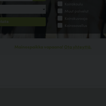
Koirakoulu
Muut palvelut
Koirakuvaaja
Koirasovellus
Mainospaikka vapaana!
Ota yhteyttä.