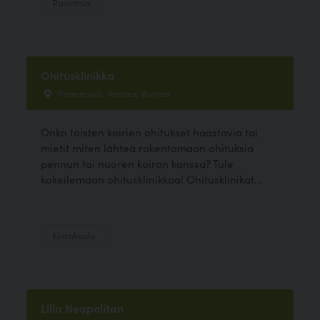
Ravintola
Ohitusklinikka
Promenadi, Vantaa, Vantaa
Onko toisten koirien ohitukset haastavia tai
mietit miten lähteä rakentamaan ohituksia
pennun tai nuoren koiran kanssa? Tule
kokeilemaan ohitusklinikkaa! Ohitusklinikat...
Koirakoulu
Lilla Neapolitan