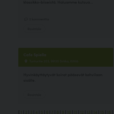
klassikko-biiseistä. Haluamme kutsua...
2 kommenttia
Ravintola
Cafe Spiella
Tunturitie 203, 99130 Sirkka, Kittilä
Hyvinkäyttäytyvät koirat pääsevät kahvilaan
sisälle.
Ravintola
[
1
|
2
|
3
|
4
|
5
|
6
|
7
|
8
|
9
|
10
|
11
|
12
|
13
|
14
|
15
|
16
|