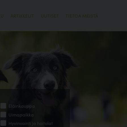
LU
ARTIKKELIT
UUTISET
TIETOA MEISTÄ
Eläinkauppa
Uimapaikka
Hyvinvointi ja hoitolat