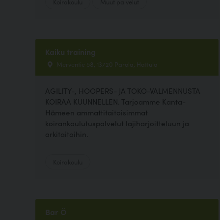
Koirakoulu
Muut palvelut
Kaiku training
Merventie 58, 13720 Parola, Hattula
AGILITY-, HOOPERS- JA TOKO-VALMENNUSTA
KOIRAA KUUNNELLEN. Tarjoamme Kanta-
Hämeen ammattitaitoisimmat
koirankoulutuspalvelut lajiharjoitteluun ja
arkitaitoihin.
Koirakoulu
Bar Ö