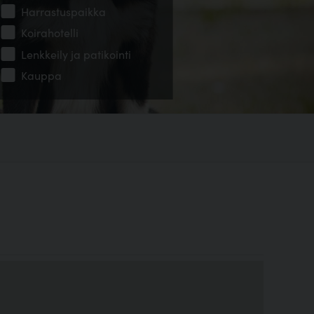
Harrastuspaikka
Koirahotelli
Lenkkeily ja patikointi
Kauppa