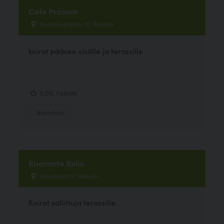
Cafe Prassen
Kuninkaankatu 16, Rauma
koirat pääsee sisälle ja terassille
5.00, 1 ääntä
Ravintola
Risorante Bello
Maakaari 9, Helsinki
Koirat sallittuja terassille.