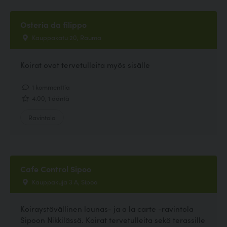
Osteria da filippo
Kauppakatu 20, Rauma
Koirat ovat tervetulleita myös sisälle
1 kommenttia
4.00, 1 ääntä
Ravintola
Cafe Control Sipoo
Kauppakuja 3 A, Sipoo
Koiraystävällinen lounas- ja a la carte -ravintola
Sipoon Nikkilässä. Koirat tervetulleita sekä terassille