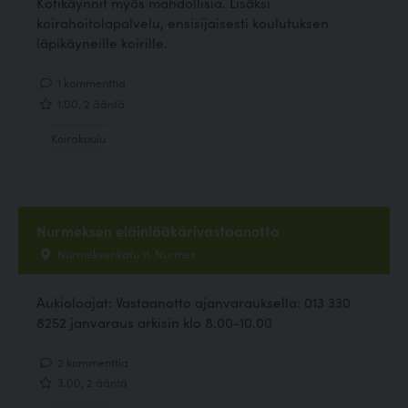
Kotikäynnit myös mahdollisia. Lisäksi
koirahoitolapalvelu, ensisijaisesti koulutuksen
läpikäyneille koirille.
1 kommenttia
1.00, 2 ääntä
Koirakoulu
Nurmeksen eläinlääkärivastaanotto
Nurmeksenkatu 11, Nurmes
Aukioloajat: Vastaanotto ajanvarauksella: 013 330
8252 janvaraus arkisin klo 8.00-10.00
2 kommenttia
3.00, 2 ääntä