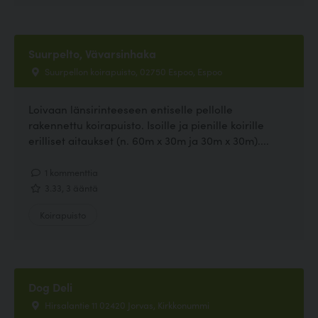
Suurpelto, Vävarsinhaka
Suurpellon koirapuisto, 02750 Espoo, Espoo
Loivaan länsirinteeseen entiselle pellolle
rakennettu koirapuisto. Isoille ja pienille koirille
erilliset aitaukset (n. 60m x 30m ja 30m x 30m)....
1 kommenttia
3.33, 3 ääntä
Koirapuisto
Dog Deli
Hirsalantie 11 02420 Jorvas, Kirkkonummi