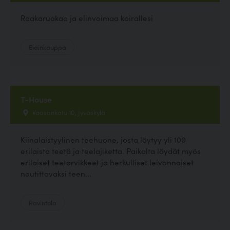
Raakaruokaa ja elinvoimaa koirallesi
Eläinkauppa
T-House
Vaasankatu 10, Jyväskylä
Kiinalaistyylinen teehuone, josta löytyy yli 100
erilaista teetä ja teelajiketta. Paikalta löydät myös
erilaiset teetarvikkeet ja herkulliset leivonnaiset
nautittavaksi teen...
Ravintola