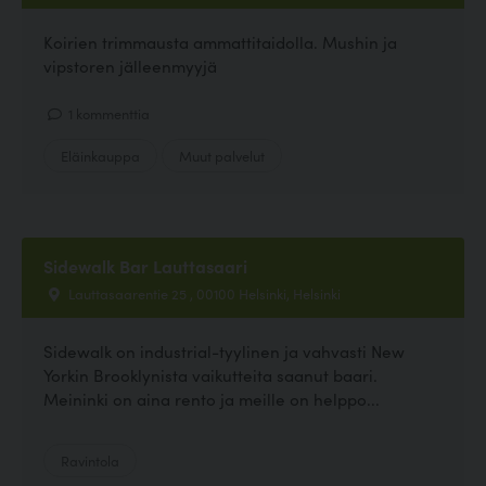
Koirien trimmausta ammattitaidolla. Mushin ja
vipstoren jälleenmyyjä
1 kommenttia
Eläinkauppa
Muut palvelut
Sidewalk Bar Lauttasaari
Lauttasaarentie 25 , 00100 Helsinki, Helsinki
Sidewalk on industrial-tyylinen ja vahvasti New
Yorkin Brooklynista vaikutteita saanut baari.
Meininki on aina rento ja meille on helppo...
Ravintola