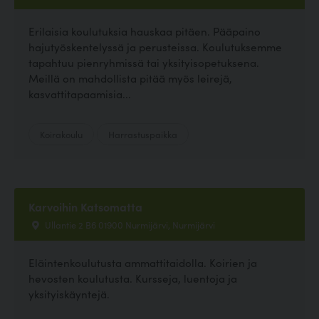
Erilaisia koulutuksia hauskaa pitäen. Pääpaino
hajutyöskentelyssä ja perusteissa. Koulutuksemme
tapahtuu pienryhmissä tai yksityisopetuksena.
Meillä on mahdollista pitää myös leirejä,
kasvattitapaamisia...
Koirakoulu
Harrastuspaikka
Karvoihin Katsomatta
Ullantie 2 B6 01900 Nurmijärvi, Nurmijärvi
Eläintenkoulutusta ammattitaidolla. Koirien ja
hevosten koulutusta. Kursseja, luentoja ja
yksityiskäyntejä.