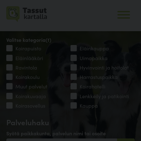
Valitse kategoria(t)
Koirapuisto
Eläinkauppa
Eläinlääkäri
Uimapaikka
Ravintola
Hyvinvointi ja hoitolat
Koirakoulu
Harrastuspaikka
Muut palvelut
Koirahotelli
Koirakuvaaja
Lenkkeily ja patikointi
Koirasovellus
Kauppa
Palveluhaku
Syötä paikkakunta, palvelun nimi tai osoite