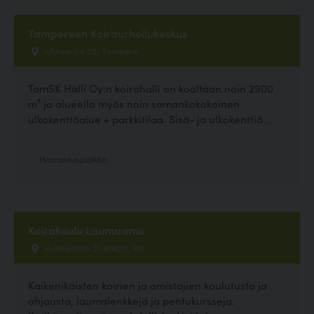
Tampereen Koiraurheilukeskus
luhtaantie 58, Tampere
TamSK Halli Oy:n koirahalli on kooltaan noin 2900
m² ja alueella myös noin samankokokoinen
ulkokenttäalue + parkkitilaa. Sisä- ja ulkokenttiä...
Harrastuspaikka
Koirakoulu Laumaamo
Hiihtäjäntie 21 47400, Iitti
Kaikenikäisten koirien ja omistajien koulutusta ja
ohjausta, laumalenkkejä ja pentukursseja.