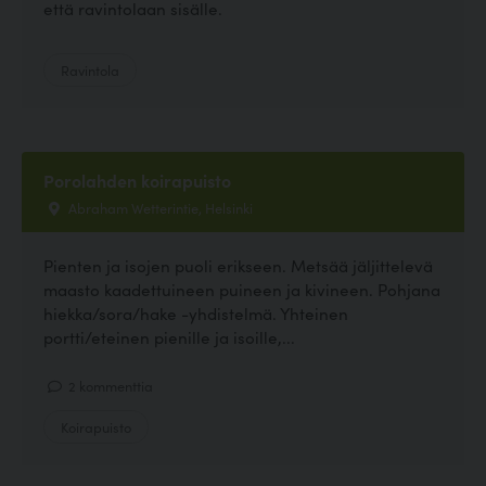
että ravintolaan sisälle.
Ravintola
Porolahden koirapuisto
Abraham Wetterintie, Helsinki
Pienten ja isojen puoli erikseen. Metsää jäljittelevä
maasto kaadettuineen puineen ja kivineen. Pohjana
hiekka/sora/hake -yhdistelmä. Yhteinen
portti/eteinen pienille ja isoille,...
2 kommenttia
Koirapuisto