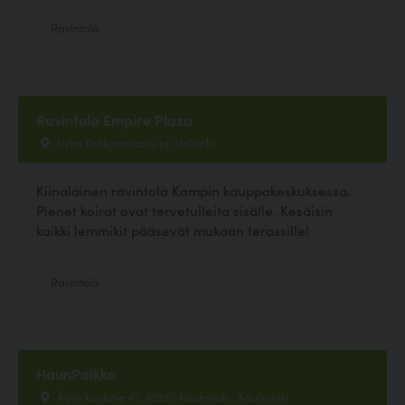
Ravintola
Ravintola Empire Plaza
Urho Kekkosenkatu 1a, Helsinki
Kiinalainen ravintola Kampin kauppakeskuksessa.
Pienet koirat ovat tervetulleita sisälle. Kesäisin
kaikki lemmikit pääsevät mukaan terassille!
Ravintola
HaunPaikka
Äijön koulutie 43, 61850 Kauhajoki , Kauhajoki