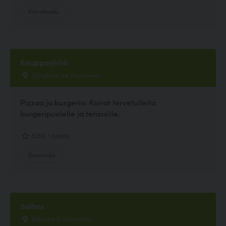
Koirakoulu
Kauppayhtiö
Valtakatu 24, Rovaniemi
Pizzaa ja burgeria. Koirat tervetulleita
burgeripuolelle ja terassille.
5.00, 1 ääntä
Ravintola
Salhos
Erkontie 6, Orimattila