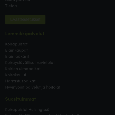
Tietoa
Evästeasetukset
Lemmikkipalvelut
Koirapuistot
Eläinkaupat
Eläinlääkärit
Koiraystävälliset ravintolat
Koirien uimapaikat
Koirakoulut
Harrastuspaikat
Hyvinvointipalvelut ja hoitolat
Suosituimmat
Koirapuistot Helsingissä