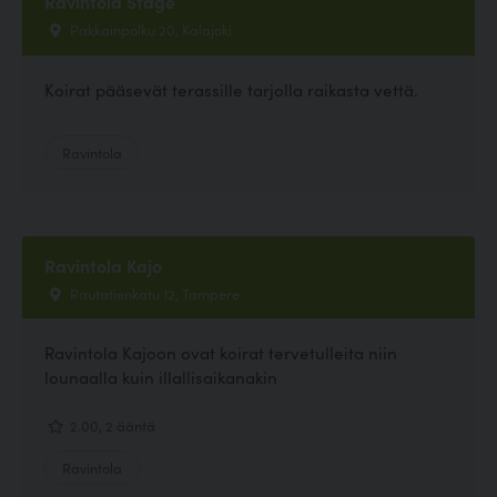
Ravintola Stage
Pakkainpolku 20, Kalajoki
Koirat pääsevät terassille tarjolla raikasta vettä.
Ravintola
Ravintola Kajo
Rautatienkatu 12, Tampere
Ravintola Kajoon ovat koirat tervetulleita niin
lounaalla kuin illallisaikanakin
2.00, 2 ääntä
Ravintola