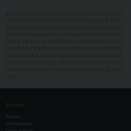
[
1
|
2
|
3
|
4
|
5
|
6
|
7
|
8
|
9
|
10
|
11
|
12
|
13
|
14
|
15
|
16
|
17
|
18
|
19
|
20
|
21
|
22
|
23
|
24
|
25
|
26
|
27
|
28
|
29
|
30
|
31
|
32
|
33
|
34
|
35
|
36
|
37
|
38
|
39
|
40
|
41
|
42
|
43
|
44
|
45
|
46
|
47
|
48
|
49
|
50
|
51
|
52
|
53
|
54
|
55
|
56
|
57
|
58
|
59
|
60
|
61
|
62
|
63
|
64
|
65
|
66
|
67
|
68
|
69
|
70
|
71
|
72
|
73
|
74
|
75
|
76
|
77
|
78
|
79
|
80
|
81
|
82
|
83
|
84
|
85
|
86
|
87
|
88
|
89
|
90
|
91
|
92
|
93
|
94
|
95
|
96
|
97
|
98
|
99
|
100
|
101
|
102
|
103
|
104
|
105
|
106
|
107
|
108
|
109
|
110
|
111
|
112
|
113
|
114
|
115
|
116
|
117
|
118
|
119
|
120
|
121
|
122
|
123
|
124
|
125
]
Sivusto
Etusivu
Palveluhaku
Lisää palvelu