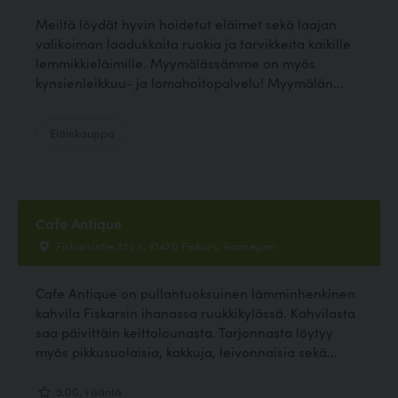
Meiltä löydät hyvin hoidetut eläimet sekä laajan
valikoiman laadukkaita ruokia ja tarvikkeita kaikille
lemmikkieläimille. Myymälässämme on myös
kynsienleikkuu- ja lomahoitopalvelu! Myymälän...
Eläinkauppa
Cafe Antique
Fiskarsintie 352 c, 10470 Fiskars, Raasepori
Cafe Antique on pullantuoksuinen lämminhenkinen
kahvila Fiskarsin ihanassa ruukkikylässä. Kahvilasta
saa päivittäin keittolounasta. Tarjonnasta löytyy
myös pikkusuolaisia, kakkuja, leivonnaisia sekä...
5.00, 1 ääntä