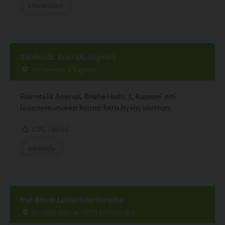
Eläinlääkäri
Ravintola Anorak, Kajaani
Brahenkatu 3, Kajaani
Ravintola Anorak, Brahenkatu 3, Kajaani otti
lounasseurueen koiran kera hyvin vastaan.
5.00, 1 ääntä
Ravintola
Pet Store Lemmikkieläinliike
Rautatienkatu 4, 48100 Kotka, Kotka