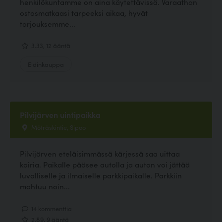
henkilökuntamme on aina käytettävissä. Varaathan
ostosmatkaasi tarpeeksi aikaa, hyvät
tarjouksemme...
3.33, 12 ääntä
Eläinkauppa
Pilvijärven uintipaikka
Möträskintie, Sipoo
Pilvijärven eteläisimmässä kärjessä saa uittaa
koiria. Paikalle pääsee autolla ja auton voi jättää
luvalliselle ja ilmaiselle parkkipaikalle. Parkkiin
mahtuu noin...
14 kommenttia
2.89, 9 ääntä