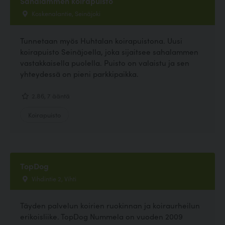
Sahalammen koirapuisto
Koskenalantie, Seinäjoki
Tunnetaan myös Huhtalan koirapuistona. Uusi
koirapuisto Seinäjoella, joka sijaitsee sahalammen
vastakkaisella puolella. Puisto on valaistu ja sen
yhteydessä on pieni parkkipaikka.
2.86, 7 ääntä
Koirapuisto
TopDog
Vihdintie 2, Vihti
Täyden palvelun koirien ruokinnan ja koiraurheilun
erikoisliike. TopDog Nummela on vuoden 2009