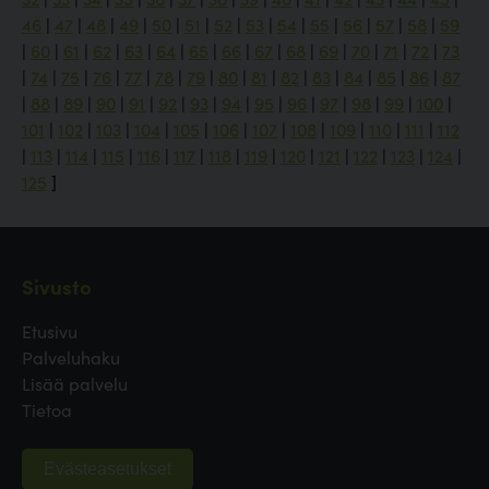
46
|
47
|
48
|
49
|
50
|
51
|
52
|
53
|
54
|
55
|
56
|
57
|
58
|
59
|
60
|
61
|
62
|
63
|
64
|
65
|
66
|
67
|
68
|
69
|
70
|
71
|
72
|
73
|
74
|
75
|
76
|
77
|
78
|
79
|
80
|
81
|
82
|
83
|
84
|
85
|
86
|
87
|
88
|
89
|
90
|
91
|
92
|
93
|
94
|
95
|
96
|
97
|
98
|
99
|
100
|
101
|
102
|
103
|
104
|
105
|
106
|
107
|
108
|
109
|
110
|
111
|
112
|
113
|
114
|
115
|
116
|
117
|
118
|
119
|
120
|
121
|
122
|
123
|
124
|
125
]
Sivusto
Etusivu
Palveluhaku
Lisää palvelu
Tietoa
Evästeasetukset