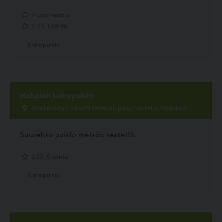
2 kommenttia
2.00, 1 ääntä
Koirapuisto
Hakalan koirapuisto
Naalinkadun päästä lähtevän polun varrella, Hyvinkää
Suurehko puisto metsän keskellä.
2.33, 6 ääntä
Koirapuisto