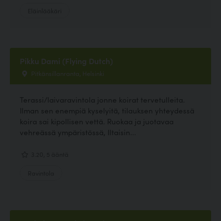
Eläinlääkäri
Pikku Dami (Flying Dutch)
Pitkänsillanranta, Helsinki
Terassi/laivaravintola jonne koirat tervetulleita.
Ilman sen enempiä kyselyitä, tilauksen yhteydessä
koira sai kipollisen vettä. Ruokaa ja juotavaa
vehreässä ympäristössä, Iltaisin...
3.20, 5 ääntä
Ravintola