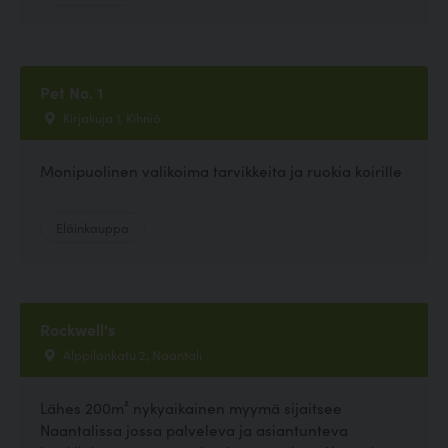
Pet No. 1
Kirjakuja 1, Kihniö
Monipuolinen valikoima tarvikkeita ja ruokia koirille
Eläinkauppa
Rockwell's
Alppilankatu 2, Naantali
Lähes 200m² nykyaikainen myymä sijaitsee
Naantalissa jossa palveleva ja asiantunteva