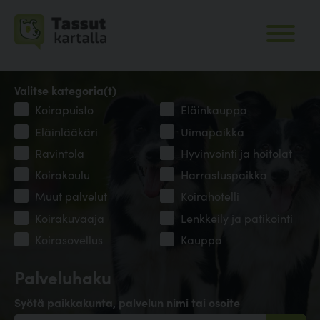
Valitse kategoria(t)
Koirapuisto
Eläinkauppa
Eläinlääkäri
Uimapaikka
Ravintola
Hyvinvointi ja hoitolat
Koirakoulu
Harrastuspaikka
Muut palvelut
Koirahotelli
Koirakuvaaja
Lenkkeily ja patikointi
Koirasovellus
Kauppa
Palveluhaku
Syötä paikkakunta, palvelun nimi tai osoite