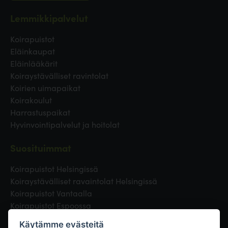
Lemmikkipalvelut
Koirapuistot
Eläinkaupat
Eläinlääkärit
Koiraystävälliset ravintolat
Koirien uimapaikat
Koirakoulut
Harrastuspaikat
Hyvinvointipalvelut ja hoitolat
Suosituimmat
Koirapuistot Helsingissä
Koiraystävälliset ravaintolat Helsingissä
Koirapuistot Vantaalla
Koirapuistot Espoossa
Koirapuistot Turussa
Käytämme evästeitä