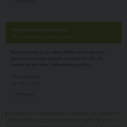
Koirapuisto
Pohjanlammen koirapuisto
Pohjalahdentien varrella, Jyväskylä
Nykyiaikainen ja iso lähes 6000 m2 koirapuisto,
jossa omat puolet pienille ja isoille koirille. 1,5
metriä korkea aita. Molemmilla puolilla...
2 kommenttia
4.00, 2 ääntä
Koirapuisto
[
1
|
2
|
3
|
4
|
5
|
6
|
7
|
8
|
9
|
10
|
11
|
12
|
13
|
14
|
15
|
16
|
17
|
18
|
19
|
20
|
21
|
22
|
23
|
24
|
25
|
26
|
27
|
28
|
29
|
30
|
31
|
32
|
33
|
34
|
35
|
36
|
37
|
38
|
39
|
40
|
41
|
42
|
43
|
44
|
45
|