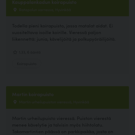
Kauppalankadun koirapuisto
Ratapolun varressa, Hyvinkää
Todella pieni koirapuisto, jossa matalat aidat. Ei
suositeltava isoille koirille. Vieressä paljon
liikennettä: junia, kävelijöitä ja polkupyöräilijöitä.
1.33, 6 ääntä
Koirapuisto
Martin koirapuisto
Martin urheilupuiston vieressä, Hyvinkää
Martin urheilupuisto vieressä. Puiston vierestä
menee kävelytie ja talvisin myös hiihtolatu.
Takamartintien päässä on parkkipaikka, josta on