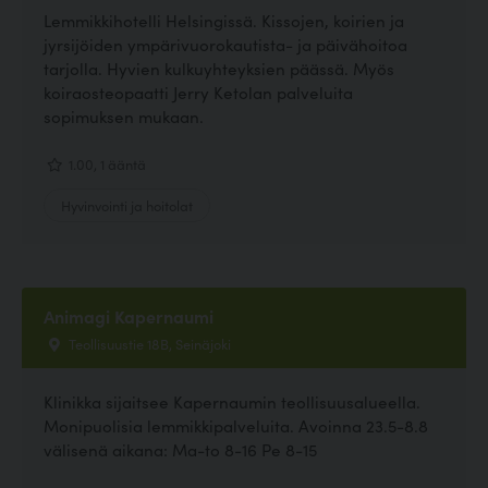
Lemmikkihotelli Helsingissä. Kissojen, koirien ja
jyrsijöiden ympärivuorokautista- ja päivähoitoa
tarjolla. Hyvien kulkuyhteyksien päässä. Myös
koiraosteopaatti Jerry Ketolan palveluita
sopimuksen mukaan.
1.00, 1 ääntä
Hyvinvointi ja hoitolat
Animagi Kapernaumi
Teollisuustie 18B, Seinäjoki
Klinikka sijaitsee Kapernaumin teollisuusalueella.
Monipuolisia lemmikkipalveluita. Avoinna 23.5-8.8
välisenä aikana: Ma-to 8-16 Pe 8-15