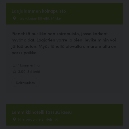
Laajalammen koirapuisto
Tuiskukujan lähellä, Mikkeli
Pienehkö pusikkoinen koirapuisto, jossa korkeat
hyvät aidat. Laajatien varrella pieni levike mihin voi
jättää auton. Myös lähellä olevalla uimarannalla on
parkkipaikka.
1 kommenttia
3.00, 3 ääntä
Koirapuisto
Lemmikkihotelli Tassu&Tassu
Hirsipadontie 8, Helsinki