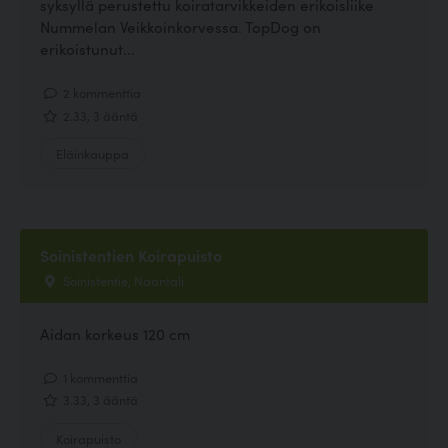
syksyllä perustettu koiratarvikkeiden erikoisliike
Nummelan Veikkoinkorvessa. TopDog on
erikoistunut...
2 kommenttia
2.33, 3 ääntä
Eläinkauppa
Soinistentien Koirapuisto
Soinistentie, Naantali
Aidan korkeus 120 cm
1 kommenttia
3.33, 3 ääntä
Koirapuisto