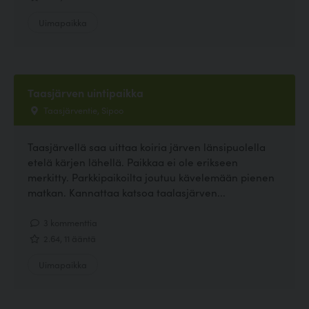
Uimapaikka
Taasjärven uintipaikka
Taasjärventie, Sipoo
Taasjärvellä saa uittaa koiria järven länsipuolella
etelä kärjen lähellä. Paikkaa ei ole erikseen
merkitty. Parkkipaikoilta joutuu kävelemään pienen
matkan. Kannattaa katsoa taalasjärven...
3 kommenttia
2.64, 11 ääntä
Uimapaikka