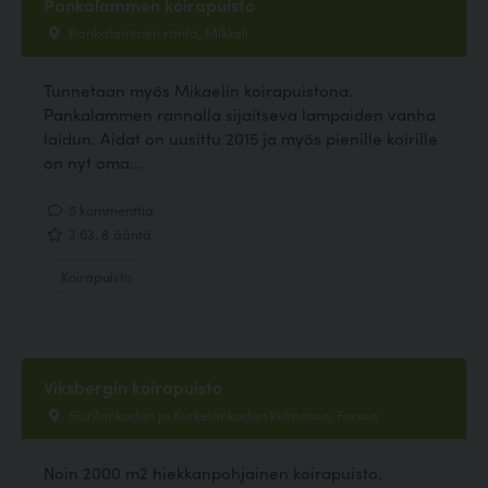
Pankalammen koirapuisto
Pankalammen ranta, Mikkeli
Tunnetaan myös Mikaelin koirapuistona.
Pankalammen rannalla sijaitseva lampaiden vanha
laidun. Aidat on uusittu 2015 ja myös pienille koirille
on nyt oma...
5 kommenttia
3.63, 8 ääntä
Koirapuisto
Viksbergin koirapuisto
Siurilankadun ja Kurkelankadun kulmassa, Forssa
Noin 2000 m2 hiekkanpohjainen koirapuisto.