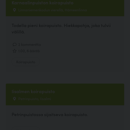
Karnaalinpuiston koirapuisto
Linnaniemenkadun vierellä, Hämeenlinna
Todella pieni koirapuisto. Hiekkapohja, joka tulvii
välillä.
2 kommenttia
1.00, 6 ääntä
Koirapuisto
Iisalmen koirapuisto
Petrinpuisto, Iisalmi
Petrinpuistossa sijaitseva koirapuisto.