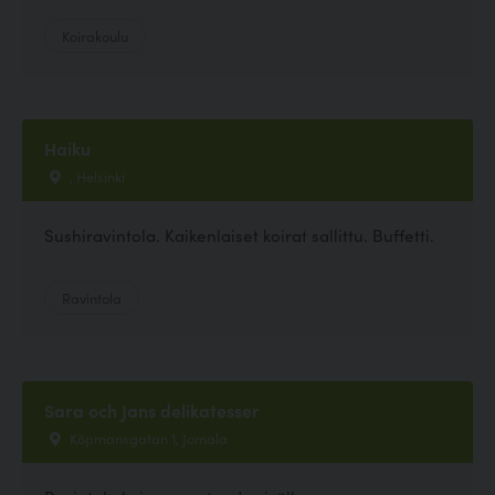
Koirakoulu
Haiku
, Helsinki
Sushiravintola. Kaikenlaiset koirat sallittu. Buffetti.
Ravintola
Sara och Jans delikatesser
Köpmansgatan 1, Jomala