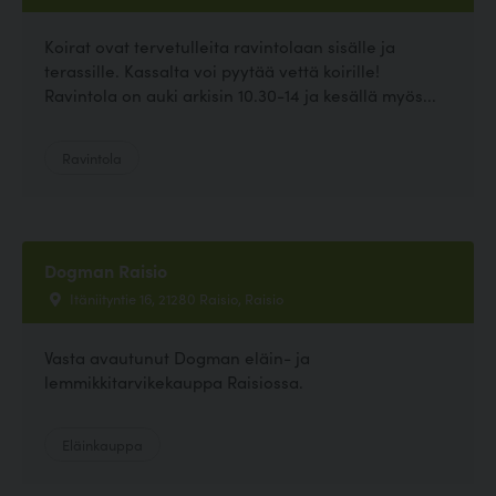
Koirat ovat tervetulleita ravintolaan sisälle ja
terassille. Kassalta voi pyytää vettä koirille!
Ravintola on auki arkisin 10.30-14 ja kesällä myös...
Ravintola
Dogman Raisio
Itäniityntie 16, 21280 Raisio, Raisio
Vasta avautunut Dogman eläin- ja
lemmikkitarvikekauppa Raisiossa.
Eläinkauppa