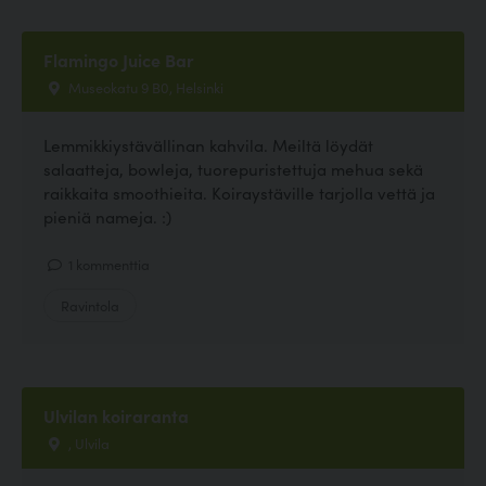
Flamingo Juice Bar
Museokatu 9 B0, Helsinki
Lemmikkiystävällinan kahvila. Meiltä löydät
salaatteja, bowleja, tuorepuristettuja mehua sekä
raikkaita smoothieita. Koiraystäville tarjolla vettä ja
pieniä nameja. :)
1 kommenttia
Ravintola
Ulvilan koiraranta
, Ulvila