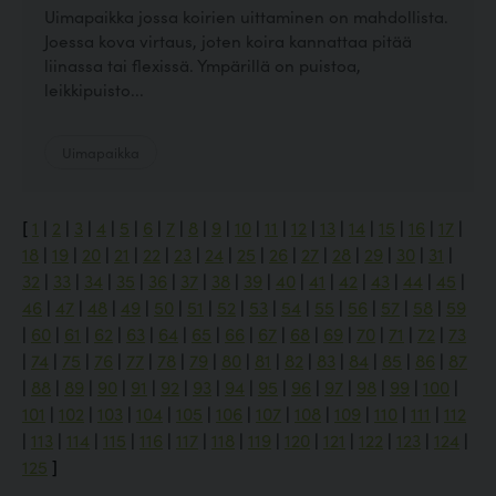
Uimapaikka jossa koirien uittaminen on mahdollista.
Joessa kova virtaus, joten koira kannattaa pitää
liinassa tai flexissä. Ympärillä on puistoa,
leikkipuisto...
Uimapaikka
[
1
|
2
|
3
|
4
|
5
|
6
|
7
|
8
|
9
|
10
|
11
|
12
|
13
|
14
|
15
|
16
|
17
|
18
|
19
|
20
|
21
|
22
|
23
|
24
|
25
|
26
|
27
|
28
|
29
|
30
|
31
|
32
|
33
|
34
|
35
|
36
|
37
|
38
|
39
|
40
|
41
|
42
|
43
|
44
|
45
|
46
|
47
|
48
|
49
|
50
|
51
|
52
|
53
|
54
|
55
|
56
|
57
|
58
|
59
|
60
|
61
|
62
|
63
|
64
|
65
|
66
|
67
|
68
|
69
|
70
|
71
|
72
|
73
|
74
|
75
|
76
|
77
|
78
|
79
|
80
|
81
|
82
|
83
|
84
|
85
|
86
|
87
|
88
|
89
|
90
|
91
|
92
|
93
|
94
|
95
|
96
|
97
|
98
|
99
|
100
|
101
|
102
|
103
|
104
|
105
|
106
|
107
|
108
|
109
|
110
|
111
|
112
|
113
|
114
|
115
|
116
|
117
|
118
|
119
|
120
|
121
|
122
|
123
|
124
|
125
]