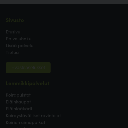
Sivusto
Etusivu
Palveluhaku
Lisää palvelu
Tietoa
Evästeasetukset
Lemmikkipalvelut
Koirapuistot
Eläinkaupat
Eläinlääkärit
Koiraystävälliset ravintolat
Koirien uimapaikat