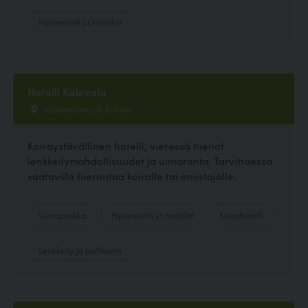
Hyvinvointi ja hoitolat
Hotelli Kalevala
Väinämöinen 9, Kuhmo
Koiraystävällinen hotelli, vieressä hienot
lenkkeilymahdollisuudet ja uimaranta. Tarvittaessa
saatavilla hierontaa koiralle tai omistajalle.
Uimapaikka
Hyvinvointi ja hoitolat
Koirahotelli
Lenkkeily ja patikointi