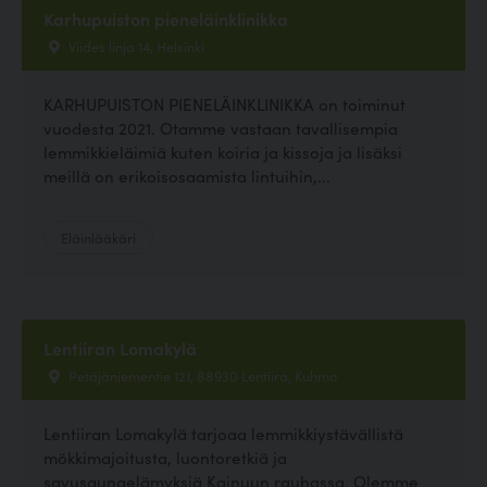
Karhupuiston pieneläinklinikka
Viides linja 14, Helsinki
KARHUPUISTON PIENELÄINKLINIKKA on toiminut
vuodesta 2021. Otamme vastaan tavallisempia
lemmikkieläimiä kuten koiria ja kissoja ja lisäksi
meillä on erikoisosaamista lintuihin,...
Eläinlääkäri
Lentiiran Lomakylä
Petäjäniementie 121, 88930 Lentiira, Kuhmo
Lentiiran Lomakylä tarjoaa lemmikkiystävällistä
mökkimajoitusta, luontoretkiä ja
savusaunaelämyksiä Kainuun rauhassa. Olemme