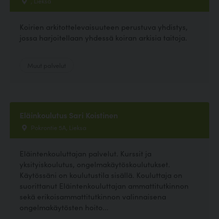
, Lieksa
Koirien arkitottelevaisuuteen perustuva yhdistys,
jossa harjoitellaan yhdessä koiran arkisia taitoja.
Muut palvelut
Eläinkoulutus Sari Koistinen
Pokrontie 5A, Lieksa
Eläintenkouluttajan palvelut. Kurssit ja
yksityiskoulutus, ongelmakäytöskoulutukset.
Käytössäni on koulutustila sisällä. Kouluttaja on
suorittanut Eläintenkouluttajan ammattitutkinnon
sekä erikoisammattitutkinnon valinnaisena
ongelmakäytösten hoito...