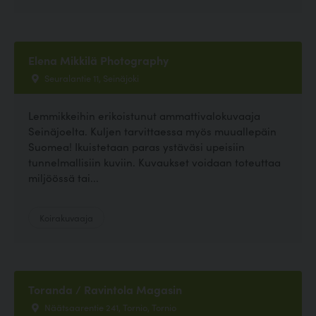
Elena Mikkilä Photography
Seuralantie 11, Seinäjoki
Lemmikkeihin erikoistunut ammattivalokuvaaja
Seinäjoelta. Kuljen tarvittaessa myös muuallepäin
Suomea! Ikuistetaan paras ystäväsi upeisiin
tunnelmallisiin kuviin. Kuvaukset voidaan toteuttaa
miljöössä tai...
Koirakuvaaja
Toranda / Ravintola Magasin
Näätsaarentie 241, Tornio, Tornio