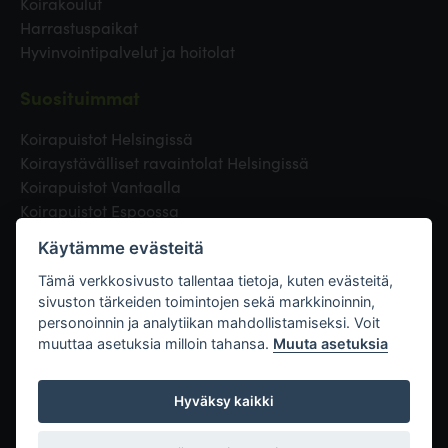
Koirakoulut
Harrastuspaikat
Hyvinvointipalvelut ja hoitolat
Suosituimmat
Koirapuistot Helsingissä
Koiraystävälliset ravaintolat Helsingissä
Koirapuistot Vantaalla
Koirapuistot Espoossa
Koirapuistot Turussa
Käytämme evästeitä
Eläinlääkäri Helsingissä
Koirapuistot Tampereella
Tämä verkkosivusto tallentaa tietoja, kuten evästeitä,
sivuston tärkeiden toimintojen sekä markkinoinnin,
personoinnin ja analytiikan mahdollistamiseksi. Voit
Linkit
muuttaa asetuksia milloin tahansa.
Muuta asetuksia
Hyväksy kaikki