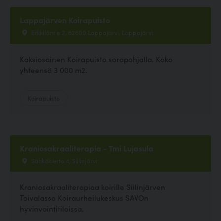
Lappajärven Koirapuisto
Erkkiläntie 2, 62600 Lappajärvi, Lappajärvi
Kaksiosainen Koirapuisto sorapohjalla. Koko
yhteensä 3 000 m2.
Koirapuisto
Kraniosakraaliterapia - Tmi Lujasula
Sähkökierto 4, Siilinjärvi
Kraniosakraaliterapiaa koirille Siilinjärven
Toivalassa Koiraurheilukeskus SAVOn
hyvinvointitiloissa.