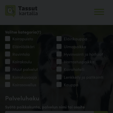
Valitse kategoria(t)
Koirapuisto
Eläinkauppa
Eläinlääkäri
Uimapaikka
Ravintola
Hyvinvointi ja hoitolat
Koirakoulu
Harrastuspaikka
Muut palvelut
Koirahotelli
Koirakuvaaja
Lenkkeily ja patikointi
Koirasovellus
Kauppa
Palveluhaku
Syötä paikkakunta, palvelun nimi tai osoite