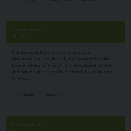
Tmi TassuKat-i
, Lieksa
Eläintenkoulutus-, hyvinvointi palvelut,
yksityiskoulutukset, kurssit, pop up ryhmät, vakio
treenit, irtotunnit (koirat), eläinavusteiset palvelut
yhdessä erilaisten tehtäviin koulutettujen koirien
kanssa....
Koirakoulu
Muut palvelut
Vietittömät Ry