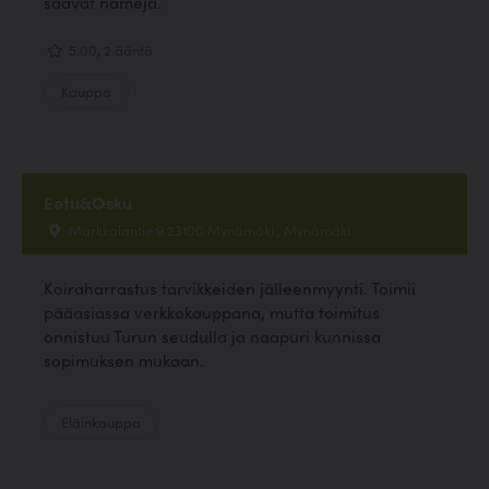
saavat nameja.
5.00, 2 ääntä
Kauppa
Eetu&Osku
Markkalantie 9 23100 Mynämäki , Mynämäki
Koiraharrastus tarvikkeiden jälleenmyynti. Toimii
pääasiassa verkkokauppana, mutta toimitus
onnistuu Turun seudulla ja naapuri kunnissa
sopimuksen mukaan.
Eläinkauppa