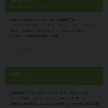
Flowpark
Skanssinkatu 10, Turku
Koirat ovat lämpimästi tervetulleita Turun
Flowparkiin kunhan pidät huolen siitä, että ne ovat
turvallisesti hihnassa ja valvonnassasi koko
vierailun ajan. Flowparkissa...
Muut palvelut
Kukka-Lea
Koskenalantie 5, 60100 Seinäjoki, Seinäjoki
Aukioloajat: Ma-pe 9-18 La 9-15 Koirat on aina
tervetulleita kukkakauppaan. Myymälästä saa
paljon rapsutuksia ja usein myös karvaiset asiakkaat