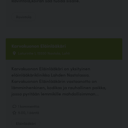
Ravintola,koiran saa tuoda sisälle.
Ravintola
Karvakuonon Eläinlääkäri
Laturintie 1, 15550 Nastola, Lahti
Karvakuonon Eläinlääkäri on yksityinen
eläinlääkäriklinikka Lahden Nastolassa.
Karvakuonon Eläinlääkärin vastaanotto on
lämminhenkinen, kodikas ja rauhallinen paikka,
jossa pyritään lemmikille mahdollisimman...
1 kommenttia
5.00, 1 ääntä
Eläinlääkäri