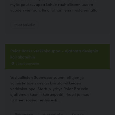
myös paukkuvapaa kohde rauhalliseen uuden
vuoden viettoon. Ilmoitathan lemmikistä ennalta...
Muut palvelut
Polar Barks verkkokauppa - Ajatonta designia
koirakoteihin
, Lappeenranta
Vastuullisten Suomessa suunniteltujen ja
valmistettujen design koiratarvikkeiden
verkkokauppa. Startup-yritys Polar Barks:in
ajattoman kauniit koiranpedit, -kupit ja muut
tuotteet sopivat erityisesti...
Eläinkauppa
Muut palvelut
Kauppa