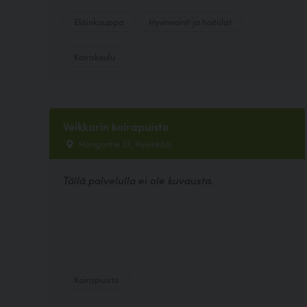
Eläinkauppa
Hyvinvointi ja hoitolat
Koirakoulu
Veikkarin koirapuisto
Hangontie 37, Hyvinkää
Tällä palvelulla ei ole kuvausta.
Koirapuisto