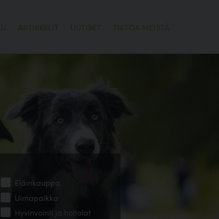
LU
ARTIKKELIT
UUTISET
TIETOA MEISTÄ
Eläinkauppa
Uimapaikka
Hyvinvointi ja hoitolat