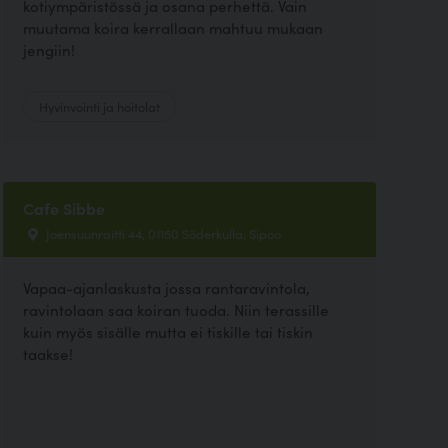
kotiympäristössä ja osana perhettä. Vain
muutama koira kerrallaan mahtuu mukaan
jengiin!
Hyvinvointi ja hoitolat
Cafe Sibbe
Joensuunraitti 44, 01150 Söderkulla, Sipoo
Vapaa-ajanlaskusta jossa rantaravintola,
ravintolaan saa koiran tuoda. Niin terassille
kuin myös sisälle mutta ei tiskille tai tiskin
taakse!