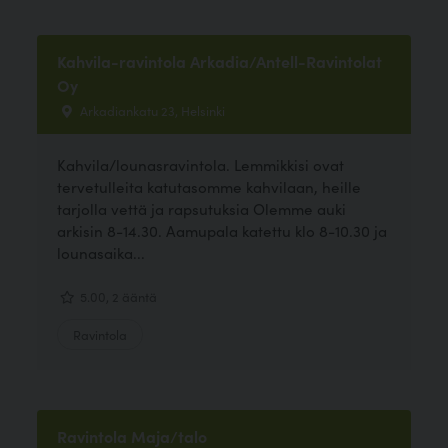
Kahvila-ravintola Arkadia/Antell-Ravintolat
Oy
Arkadiankatu 23, Helsinki
Kahvila/lounasravintola. Lemmikkisi ovat
tervetulleita katutasomme kahvilaan, heille
tarjolla vettä ja rapsutuksia Olemme auki
arkisin 8-14.30. Aamupala katettu klo 8-10.30 ja
lounasaika...
5.00, 2 ääntä
Ravintola
Ravintola Maja/talo