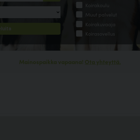
Koirakoulu
Muut palvelut
Koirakuvaaja
Koirasovellus
Mainospaikka vapaana!
Ota yhteyttä.