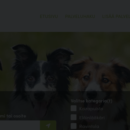
ETUSIVU
PALVELUHAKU
LISÄÄ PALVE
Valitse kategoria(t)
Koirapuisto
mi tai osoite
Eläinlääkäri
Ravintola