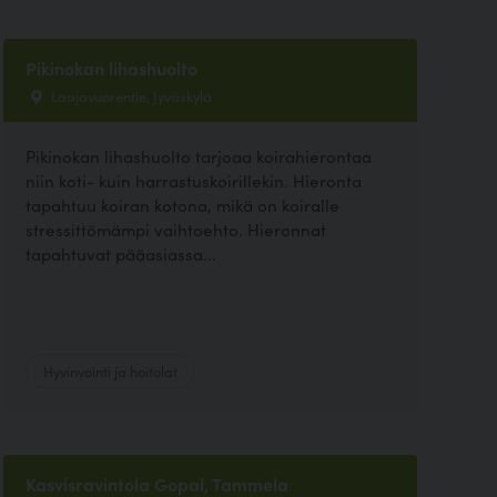
Pikinokan lihashuolto
Laajavuorentie, Jyväskylä
Pikinokan lihashuolto tarjoaa koirahierontaa
niin koti- kuin harrastuskoirillekin. Hieronta
tapahtuu koiran kotona, mikä on koiralle
stressittömämpi vaihtoehto. Hieronnat
tapahtuvat pääasiassa...
Hyvinvointi ja hoitolat
Kasvisravintola Gopal, Tammela