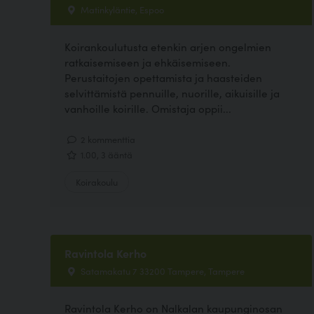
Matinkyläntie, Espoo
Koirankoulutusta etenkin arjen ongelmien
ratkaisemiseen ja ehkäisemiseen.
Perustaitojen opettamista ja haasteiden
selvittämistä pennuille, nuorille, aikuisille ja
vanhoille koirille. Omistaja oppii...
2 kommenttia
1.00, 3 ääntä
Koirakoulu
Ravintola Kerho
Satamakatu 7 33200 Tampere, Tampere
Ravintola Kerho on Nalkalan kaupunginosan