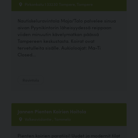
Pirkankatu 1 33230 Tampere, Tampere
Nautiskeluravintola Maja/Talo palvelee sinua
aivan Pyynikintorin läheisyydessä reippaan
viiden minuutin kävelymatkan päässä
Tampereen keskustasta. Koirat ovat
tervetulleita sisälle. Aukioloajat: Ma-Ti
Closed...
Ravintola
Jannen Pienten Koirien Hoitola
Valkeaviidantie , Tammela
Pienten koirien paratiisi! Uudet ja modernit tilat