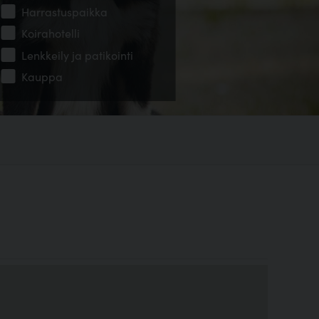
Harrastuspaikka
Koirahotelli
Lenkkeily ja patikointi
Kauppa