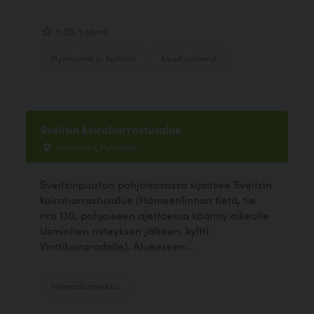
5.00, 1 ääntä
Hyvinvointi ja hoitolat
Muut palvelut
Sveitsin koiraharrastusalue
Usmintie 1, Hyvinkää
Sveitsinpuiston pohjoisosassa sijaitsee Sveitsin
koiraharrastusalue (Hämeenlinnan tietä, tie
nro 130, pohjoiseen ajettaessa käänny oikealle
Usmintien risteyksen jälkeen, kyltti
Vinttikoiraradalle). Alueeseen...
Harrastuspaikka