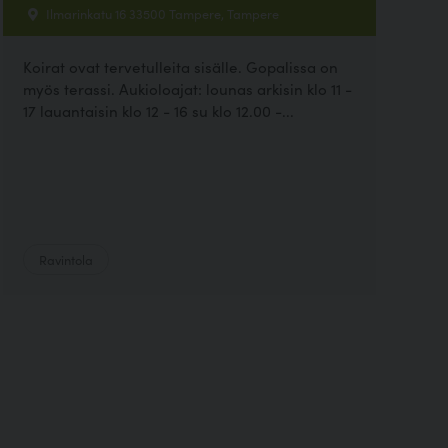
Ilmarinkatu 16 33500 Tampere, Tampere
Koirat ovat tervetulleita sisälle. Gopalissa on
myös terassi. Aukioloajat: lounas arkisin klo 11 -
17 lauantaisin klo 12 - 16 su klo 12.00 -...
Ravintola