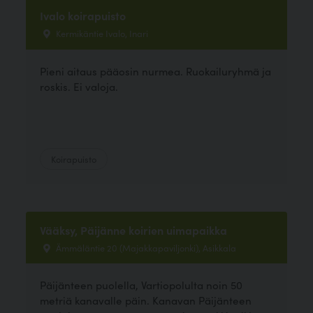
Ivalo koirapuisto
Kermikäntie Ivalo, Inari
Pieni aitaus pääosin nurmea. Ruokailuryhmä ja
roskis. Ei valoja.
Koirapuisto
Vääksy, Päijänne koirien uimapaikka
Ämmäläntie 20 (Majakkapaviljonki), Asikkala
Päijänteen puolella, Vartiopolulta noin 50
metriä kanavalle päin. Kanavan Päijänteen