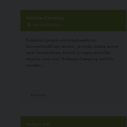
Kokkola-Camping
Meritie 10, Kokkola
Kokkola-Campin elirintäalueella on
koiraystävällinen terassi, ja myös sisälle koirat
ovat tervetulleita. Meillä on myös koiruille
tarjolla oma olut ! Kokkola-Camping valittiin
vuoden...
Ravintola
Helppo arki