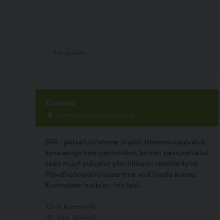
Koirapuisto
Kuonola
Lauttasaarentie 50, Helsinki
SPA- palveluistamme löydät trimmauspalvelut,
kynsien-ja tassujenhoidon, koiran pesupalvelut
sekä muut palvelut yksilöllisesti räätälöitynä.
Päivähoitopalvelussamme voit tuoda koirasi
Kuonolaan hoitoon itsellesi...
10 kommenttia
3.84, 56 ääntä