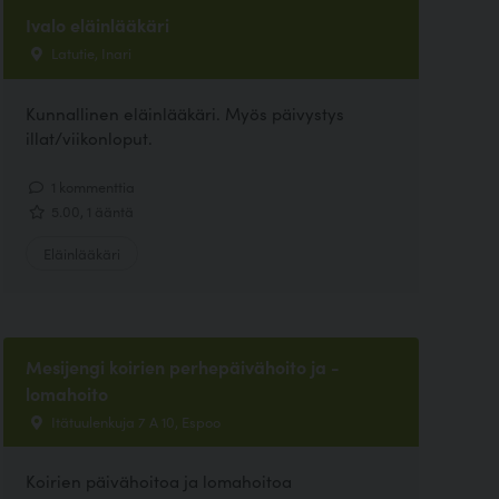
Ivalo eläinlääkäri
Latutie, Inari
Kunnallinen eläinlääkäri. Myös päivystys
illat/viikonloput.
1 kommenttia
5.00, 1 ääntä
Eläinlääkäri
Mesijengi koirien perhepäivähoito ja -
lomahoito
Itätuulenkuja 7 A 10, Espoo
Koirien päivähoitoa ja lomahoitoa