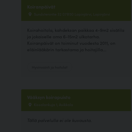
Koiranpäivät
Sundstenintie 32 07850 Lapinjärvi, Lapinjärvi
Koirahoitola, kahdeksan paikkaa 4-9m2 sisätila
ja jokaiselle oma 6-15m2 ulkotarha.
Koiranpäivät on toiminut vuodesta 2011, on
eläinlääkärin tarkastama ja hoitajilla...
Hyvinvointi ja hoitolat
Vääksyn koirapuisto
Kissalankuja 1, Asikkala
Tällä palvelulla ei ole kuvausta.