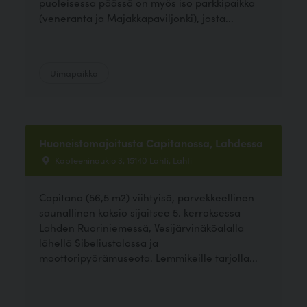
puoleisessa päässä on myös iso parkkipaikka
(veneranta ja Majakkapaviljonki), josta...
Uimapaikka
Huoneistomajoitusta Capitanossa, Lahdessa
Kapteeninaukio 3, 15140 Lahti, Lahti
Capitano (56,5 m2) viihtyisä, parvekkeellinen
saunallinen kaksio sijaitsee 5. kerroksessa
Lahden Ruoriniemessä, Vesijärvinäköalalla
lähellä Sibeliustalossa ja
moottoripyörämuseota. Lemmikeille tarjolla...