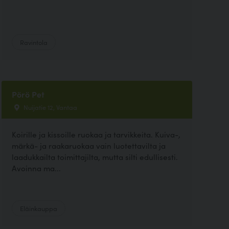
Ravintola
Pörö Pet
Nuijatie 12, Vantaa
Koirille ja kissoille ruokaa ja tarvikkeita. Kuiva-,
märkä- ja raakaruokaa vain luotettavilta ja
laadukkailta toimittajilta, mutta silti edullisesti.
Avoinna ma...
Eläinkauppa