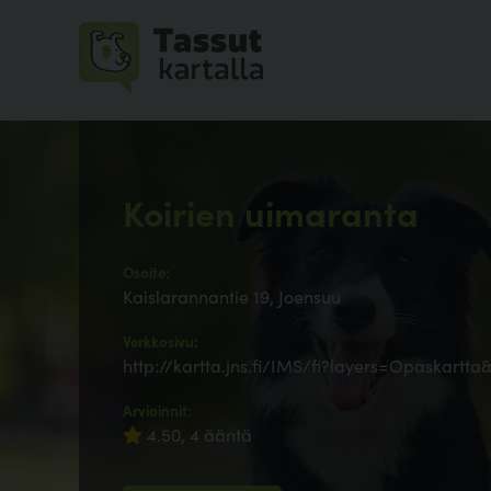
Koirien uimaranta
Osoite:
Kaislarannantie 19, Joensuu
Verkkosivu:
http://kartta.jns.fi/IMS/fi?layers=Opaskar
Arvioinnit:
4.50, 4 ääntä