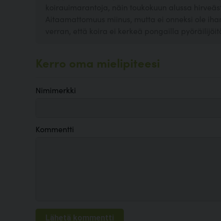
koirauimarantoja, näin toukokuun alussa hirveäst
Aitaamattomuus miinus, mutta ei onneksi ole ihan 
verran, että koira ei kerkeä pongailla pyöräilijöit
Kerro oma mielipiteesi
Nimimerkki
Kommentti