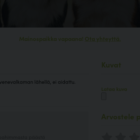
Mainospaikka vapaana!
Ota yhteyttä.
Kuvat
 venevalkaman lähellä, ei aidattu.
Lataa kuva
Arvostele p
tä pahimmasta päästä