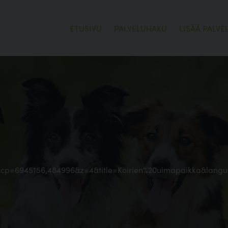
ETUSIVU
PALVELUHAKU
LISÄÄ PALVE
tta&cp=6945156,484996&z=4&title=Koirien%20uimapaikka&lang