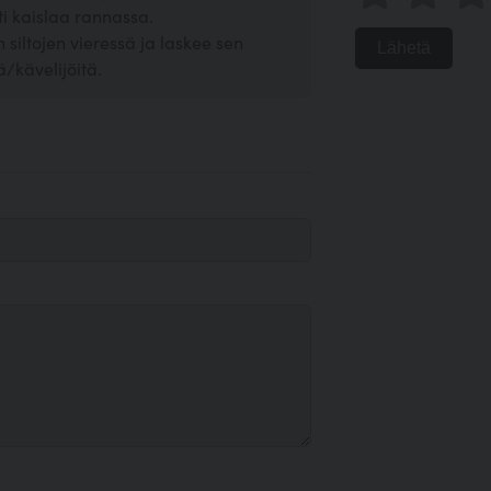
i kaislaa rannassa.
siltojen vieressä ja laskee sen
Lähetä
ä/kävelijöitä.