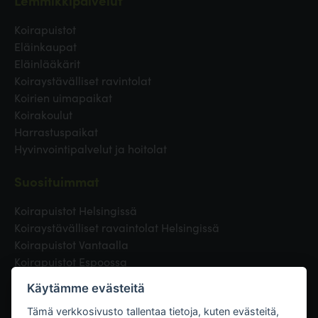
Lemmikkipalvelut
Koirapuistot
Eläinkaupat
Eläinlääkärit
Koiraystävälliset ravintolat
Koirien uimapaikat
Koirakoulut
Harrastuspaikat
Hyvinvointipalvelut ja hoitolat
Suosituimmat
Koirapuistot Helsingissä
Koiraystävälliset ravaintolat Helsingissä
Koirapuistot Vantaalla
Koirapuistot Espoossa
Koirapuistot Turussa
Käytämme evästeitä
Eläinlääkäri Helsingissä
Koirapuistot Tampereella
Tämä verkkosivusto tallentaa tietoja, kuten evästeitä,