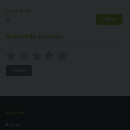
Lataa kuva
Arvostele palvelu:
Lähetä
Sivusto
Etusivu