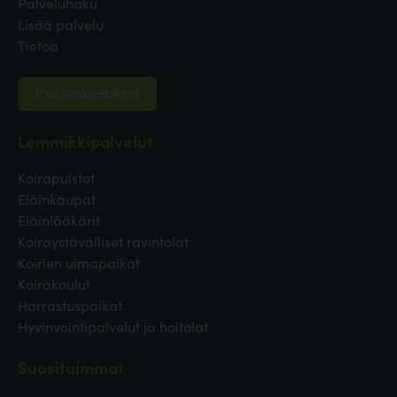
Palveluhaku
Lisää palvelu
Tietoa
Evästeasetukset
Lemmikkipalvelut
Koirapuistot
Eläinkaupat
Eläinlääkärit
Koiraystävälliset ravintolat
Koirien uimapaikat
Koirakoulut
Harrastuspaikat
Hyvinvointipalvelut ja hoitolat
Suosituimmat