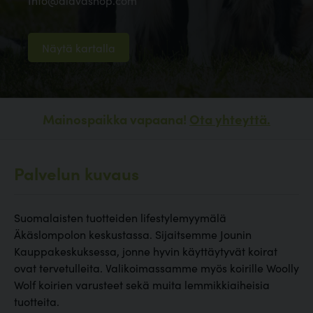
Info@alavashop.com
Näytä kartalla
Mainospaikka vapaana!
Ota yhteyttä.
Palvelun kuvaus
Suomalaisten tuotteiden lifestylemyymälä
Äkäslompolon keskustassa. Sijaitsemme Jounin
Kauppakeskuksessa, jonne hyvin käyttäytyvät koirat
ovat tervetulleita. Valikoimassamme myös koirille Woolly
Wolf koirien varusteet sekä muita lemmikkiaiheisia
tuotteita.