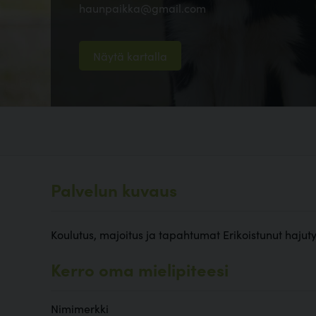
haunpaikka@gmail.com
Näytä kartalla
Palvelun kuvaus
Koulutus, majoitus ja tapahtumat Erikoistunut hajut
Kerro oma mielipiteesi
Nimimerkki