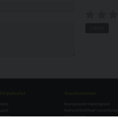
Lähetä
kkipalvelut
Suosituimmat
istot
Koirapuistot Helsingissä
upat
Koiraystävälliset ravaintolat
äkärit
Helsingissä