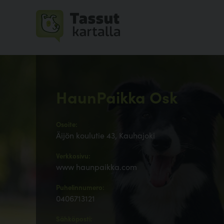
HaunPaikka Osk
Osoite:
Äijön koulutie 43, Kauhajoki
Verkkosivu:
www haunpaikka.com
Puhelinnumero:
0406713121
Sähköposti: