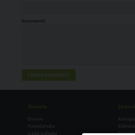
Kommentti
Sivusto
Lemmi
Etusivu
Koirapu
Palveluhaku
Eläinka
Lisää palvelu
Eläinlä