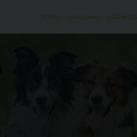
ETUSIVU
PALVELUHAKU
LISÄÄ PALVE