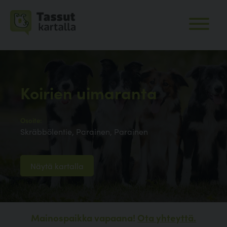
Koirien uimaranta
Osoite:
Skräbbölentie, Parainen, Parainen
Näytä kartalla
Mainospaikka vapaana!
Ota yhteyttä.