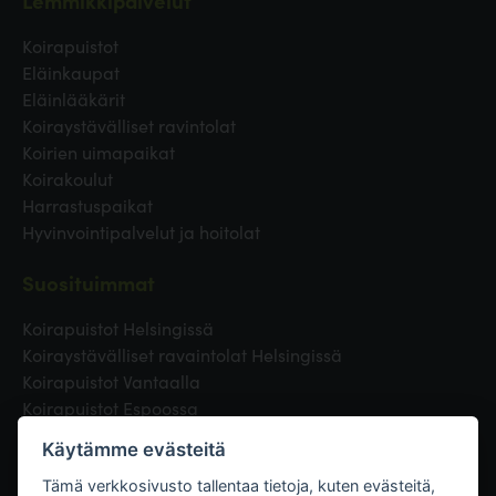
Lemmikkipalvelut
Koirapuistot
Eläinkaupat
Eläinlääkärit
Koiraystävälliset ravintolat
Koirien uimapaikat
Koirakoulut
Harrastuspaikat
Hyvinvointipalvelut ja hoitolat
Suosituimmat
Koirapuistot Helsingissä
Koiraystävälliset ravaintolat Helsingissä
Koirapuistot Vantaalla
Koirapuistot Espoossa
Koirapuistot Turussa
Käytämme evästeitä
Eläinlääkäri Helsingissä
Koirapuistot Tampereella
Tämä verkkosivusto tallentaa tietoja, kuten evästeitä,