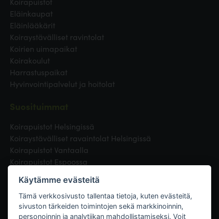
Koirapuistot
Eläinkaupat
Eläinlääkärit
Koiraystävälliset ravintolat
Koirien uimapaikat
Koirakoulut
Harrastuspaikat
Hyvinvointipalvelut ja hoitolat
Suosituimmat
Koirapuistot Helsingissä
Koiraystävälliset ravaintolat Helsingissä
Koirapuistot Vantaalla
Koirapuistot Espoossa
Koirapuistot Turussa
Käytämme evästeitä
Eläinlääkäri Helsingissä
Koirapuistot Tampereella
Tämä verkkosivusto tallentaa tietoja, kuten evästeitä,
sivuston tärkeiden toimintojen sekä markkinoinnin,
personoinnin ja analytiikan mahdollistamiseksi. Voit