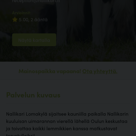
reception@nallikari.fi
Arvioinnit:
5.00, 2 ääntä
Näytä kartalla
Mainospaikka vapaana!
Ota yhteyttä.
Palvelun kuvaus
Nallikari Lomakylä sijaitsee kauniilla paikalla Nallikarin
kuuluisan uimarannan vierellä lähellä Oulun keskustaa
ja toivottaa kaikki lemmikkien kanssa matkustavat
tervetulleiksi!