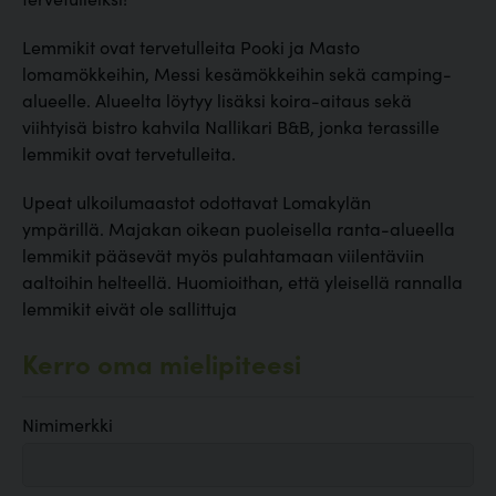
Lemmikit ovat tervetulleita Pooki ja Masto
lomamökkeihin, Messi kesämökkeihin sekä camping-
alueelle. Alueelta löytyy lisäksi koira-aitaus sekä
viihtyisä bistro kahvila Nallikari B&B, jonka terassille
lemmikit ovat tervetulleita.
Upeat ulkoilumaastot odottavat Lomakylän
ympärillä. Majakan oikean puoleisella ranta-alueella
lemmikit pääsevät myös pulahtamaan viilentäviin
aaltoihin helteellä. Huomioithan, että yleisellä rannalla
lemmikit eivät ole sallittuja
Kerro oma mielipiteesi
Nimimerkki