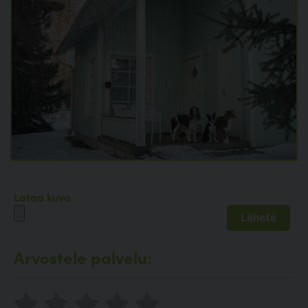
Lataa kuva
Arvostele palvelu: