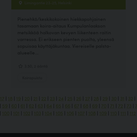
Limingantie 23-25, Helsinki
Pienehkö/keskikokoinen hiekkapohjainen
tasamaan koira-aitaus Kumpulanlaakson
metsikköä halkovan kevyen liikenteen raitin
varressa. Ei erikseen pienten puolta, yleensä
sopuisaa käyttäjäkuntaa. Viereiselle palsta-
alueelle...
3.50, 2 ääntä
Koirapuisto
17
|
18
|
19
|
20
|
21
|
22
|
23
|
24
|
25
|
26
|
27
|
28
|
29
|
30
|
31
|
32
|
|
59
|
60
|
61
|
62
|
63
|
64
|
65
|
66
|
67
|
68
|
69
|
70
|
71
|
72
|
73
|
|
100
|
101
|
102
|
103
|
104
|
105
|
106
|
107
|
108
|
109
|
110
|
111
|
112