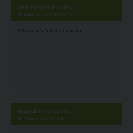
Tokoinrannan koirapuisto
Eläintarhantie 14-18, Helsinki
Tällä palvelulla ei ole kuvausta.
Alppipuiston koirapuisto
Viipurinkatu 31, Helsinki