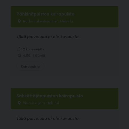
Pähkinäpuiston koirapuisto
Radanrakentajantie 1, Helsinki
Tällä palvelulla ei ole kuvausta.
2 kommenttia
4.00, 4 ääntä
Koirapuisto
Sähköttäjänpuiston koirapuisto
Vislauskuja 11, Helsinki
Tällä palvelulla ei ole kuvausta.