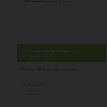
Tällä palvelulla ei ole kuvausta.
Alli Tryggin puiston koirapuisto
Kaikukuja 7, Helsinki
Opaskoirille tarkoitettu koirapuisto.
1 kommenttia
Koirapuisto