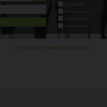
Koirakoulu
Muut palvelut
Koirakuvaaja
Koirasovellus
Mainospaikka vapaana!
Ota yhteyttä.