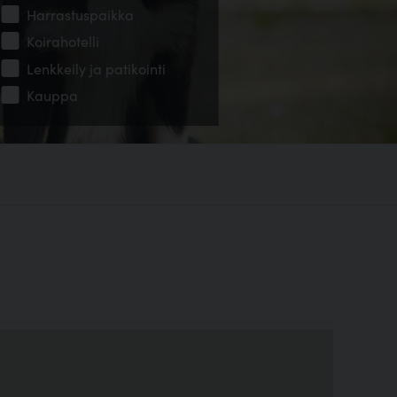
Harrastuspaikka
Koirahotelli
Lenkkeily ja patikointi
Kauppa