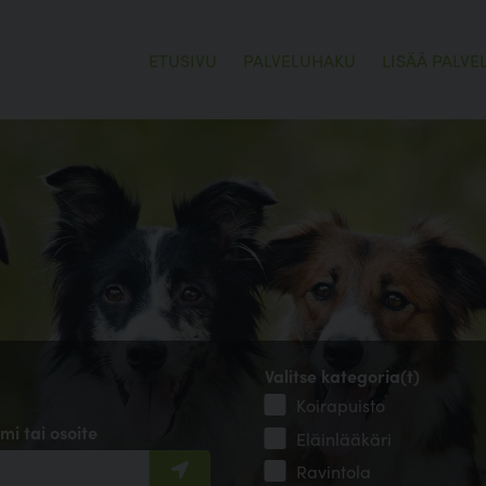
ETUSIVU
PALVELUHAKU
LISÄÄ PALVE
Valitse kategoria(t)
Koirapuisto
mi tai osoite
Eläinlääkäri
Ravintola