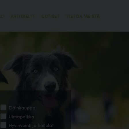
LU
ARTIKKELIT
UUTISET
TIETOA MEISTÄ
Eläinkauppa
Uimapaikka
Hyvinvointi ja hoitolat