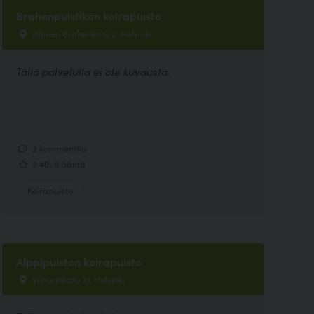
Brahenpuistikon koirapuisto
Itäinen Brahenkatu 2, Helsinki
Tällä palvelulla ei ole kuvausta.
2 kommenttia
2.40, 5 ääntä
Koirapuisto
Alppipuiston koirapuisto
Viipurinkatu 31, Helsinki