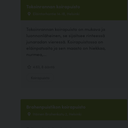
Tokoinrannan koirapuisto
Eläintarhantie 14-18, Helsinki
Tokoinrannan koirapuisto on mukava ja
luonnonläheinen, se sijaitsee rinteessä
junaradan vieressä. Koirapuistossa on
eläinpatsaita ja sen maasto on hiekkaa,
nurmea,...
4.63, 8 ääntä
Koirapuisto
Brahenpuistikon koirapuisto
Itäinen Brahenkatu 2, Helsinki