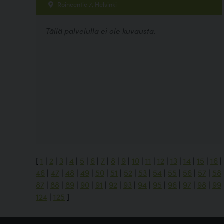
Roineentie 7, Helsinki
Tällä palvelulla ei ole kuvausta.
[
1
|
2
|
3
|
4
|
5
|
6
|
7
|
8
|
9
|
10
|
11
|
12
|
13
|
14
|
15
|
16
|
46
|
47
|
48
|
49
|
50
|
51
|
52
|
53
|
54
|
55
|
56
|
57
|
58
87
|
88
|
89
|
90
|
91
|
92
|
93
|
94
|
95
|
96
|
97
|
98
|
99
124
|
125
]