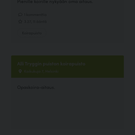
Pienille koirille nykyään oma aitaus.
1 kommenttia
3.27, 11 ääntä
Koirapuisto
Alli Tryggin puiston koirapuisto
Kaikukuja 7, Helsinki
Opaskoira-aitaus.