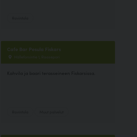
Ravintola
Cafe Bar Pesula Fiskars
Hälleforsintie 1, Raasepori
Kahvila ja baari terasseineen Fiskarsissa.
Ravintola
Muut palvelut