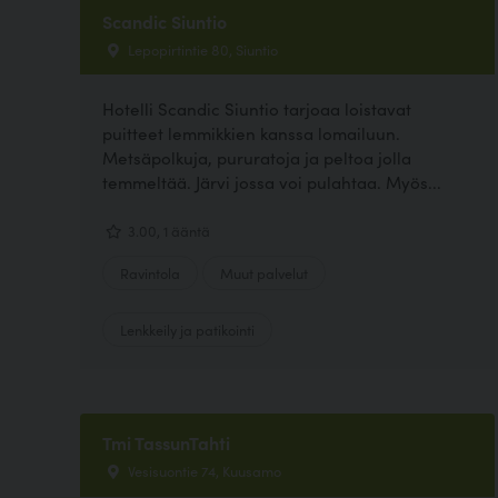
Scandic Siuntio
Lepopirtintie 80, Siuntio
Hotelli Scandic Siuntio tarjoaa loistavat
puitteet lemmikkien kanssa lomailuun.
Metsäpolkuja, pururatoja ja peltoa jolla
temmeltää. Järvi jossa voi pulahtaa. Myös...
3.00, 1 ääntä
Ravintola
Muut palvelut
Lenkkeily ja patikointi
Tmi TassunTahti
Vesisuontie 74, Kuusamo