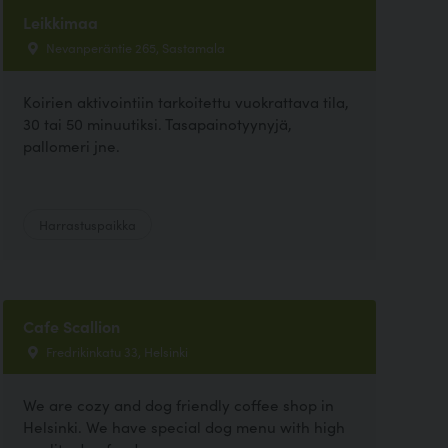
Leikkimaa
Nevanperäntie 265, Sastamala
Koirien aktivointiin tarkoitettu vuokrattava tila,
30 tai 50 minuutiksi. Tasapainotyynyjä,
pallomeri jne.
Harrastuspaikka
Cafe Scallion
Fredrikinkatu 33, Helsinki
We are cozy and dog friendly coffee shop in
Helsinki. We have special dog menu with high