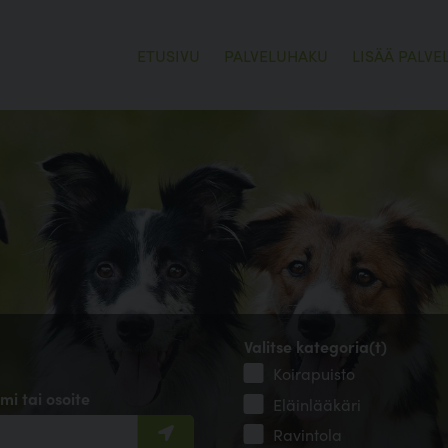
ETUSIVU
PALVELUHAKU
LISÄÄ PALVE
Valitse kategoria(t)
Koirapuisto
mi tai osoite
Eläinlääkäri
Ravintola