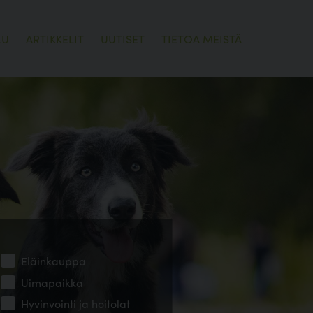
LU
ARTIKKELIT
UUTISET
TIETOA MEISTÄ
Eläinkauppa
Uimapaikka
Hyvinvointi ja hoitolat