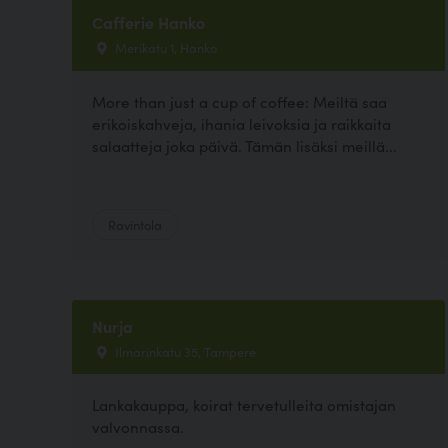
Cafferie Hanko
Merikatu 1, Hanko
More than just a cup of coffee: Meiltä saa
erikoiskahveja, ihania leivoksia ja raikkaita
salaatteja joka päivä. Tämän lisäksi meillä...
Ravintola
Nurja
Ilmarinkatu 35, Tampere
Lankakauppa, koirat tervetulleita omistajan
valvonnassa.