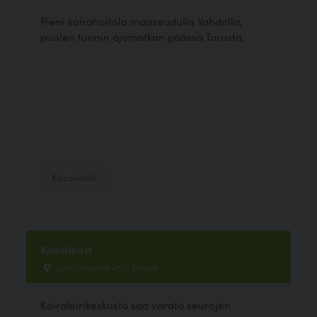
Pieni koirahoitola maaseudulla Vahdolla,
puolen tunnin ajomatkan päässä Turusta.
Koirahotelli
Koiraleirit
Jumijärventie 450, Jämsä
Koiraleirikeskusta saa varata seurojen