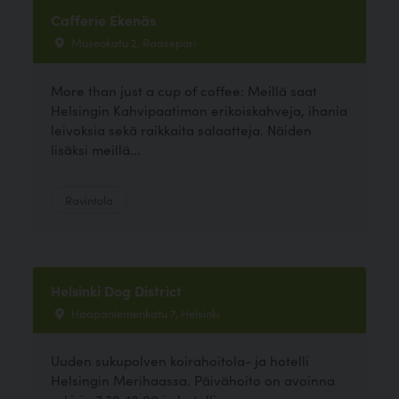
Cafferie Ekenäs
Museokatu 2, Raasepori
More than just a cup of coffee: Meillä saat
Helsingin Kahvipaatimon erikoiskahveja, ihania
leivoksia sekä raikkaita salaatteja. Näiden
lisäksi meillä...
Ravintola
Helsinki Dog District
Haapaniemenkatu 7, Helsinki
Uuden sukupolven koirahoitola- ja hotelli
Helsingin Merihaassa. Päivähoito on avoinna