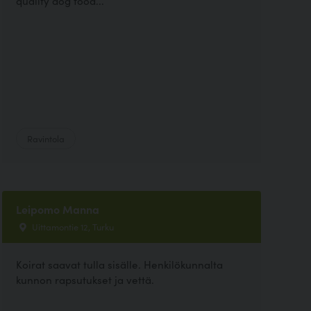
quality dog food...
Ravintola
Leipomo Manna
Uittamontie 12, Turku
Koirat saavat tulla sisälle. Henkilökunnalta
kunnon rapsutukset ja vettä.