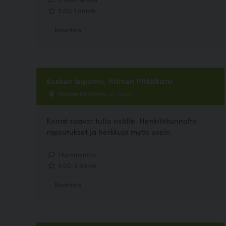
5.00, 1 ääntä
Ravintola
Kosken leipomo, Itäinen Pitkäkatu
Itäinen Pitkäkatu 41, Turku
Koirat saavat tulla sisälle. Henkilökunnalta
rapsutukset ja herkkuja myös usein.
1 kommenttia
5.00, 3 ääntä
Ravintola