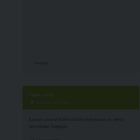
Kauppa
Fazer cafe
Aurakatu 10, Turku
Koirat saavat tulla sisälle kahvilaan ja vettä
annetaan kuppiin.
3 kommenttia