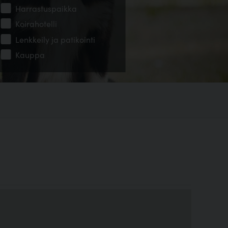
Harrastuspaikka
Koirahotelli
Lenkkeily ja patikointi
Kauppa