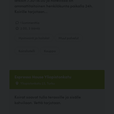
arkisin 7.30-18.00 ja hotellissa on
ammattitaitoinen henkilökunta paikalla 24h.
Koirille tarjotaan...
1 kommenttia
2.00, 3 ääntä
Hyvinvointi ja hoitolat
Muut palvelut
Koirahotelli
Kauppa
Espresso House Yliopistonkatu
Yliopistonkatu 23, Turku
Koirat saavat tulla terassille ja sisälle
kahvilaan. Vettä tarjotaan.