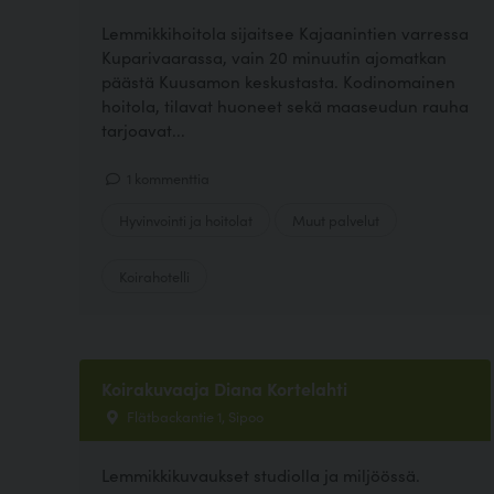
Lemmikkihoitola sijaitsee Kajaanintien varressa
Kuparivaarassa, vain 20 minuutin ajomatkan
päästä Kuusamon keskustasta. Kodinomainen
hoitola, tilavat huoneet sekä maaseudun rauha
tarjoavat...
1 kommenttia
Hyvinvointi ja hoitolat
Muut palvelut
Koirahotelli
Koirakuvaaja Diana Kortelahti
Flätbackantie 1, Sipoo
Lemmikkikuvaukset studiolla ja miljöössä.