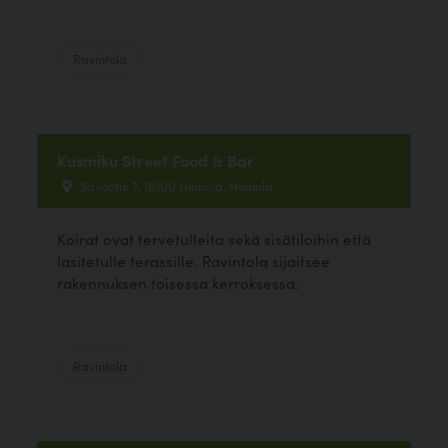
Ravintola
Kusmiku Street Food & Bar
Savontie 7, 18100 Heinola, Heinola
Koirat ovat tervetulleita sekä sisätiloihin että
lasitetulle terassille. Ravintola sijaitsee
rakennuksen toisessa kerroksessa.
Ravintola