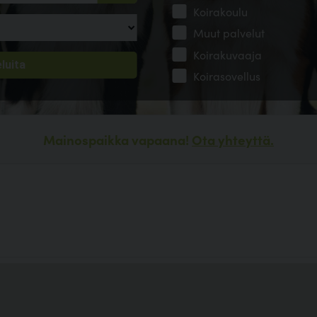
Koirakoulu
Muut palvelut
Koirakuvaaja
Koirasovellus
Mainospaikka vapaana!
Ota yhteyttä.