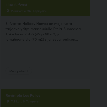
Liisa Silfvast
Pukarontie 292, Lapinjärvi
Silfvastas Holiday Homes on majoitusta
tarjoava yritys maaseudulla Etelä-Suomessa.
Kaksi hirsimökkiä (45 ja 60 m2) ja
lomahuoneisto (70 m2) sijaitsevat entisen...
Muut palvelut
Ravintola Los Pollos
Tullikatu 6, Tampere