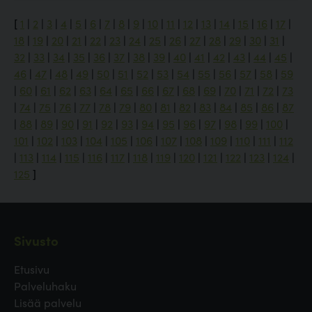
[
1
|
2
|
3
|
4
|
5
|
6
|
7
|
8
|
9
|
10
|
11
|
12
|
13
|
14
|
15
|
16
|
17
|
18
|
19
|
20
|
21
|
22
|
23
|
24
|
25
|
26
|
27
|
28
|
29
|
30
|
31
|
32
|
33
|
34
|
35
|
36
|
37
|
38
|
39
|
40
|
41
|
42
|
43
|
44
|
45
|
46
|
47
|
48
|
49
|
50
|
51
|
52
|
53
|
54
|
55
|
56
|
57
|
58
|
59
|
60
|
61
|
62
|
63
|
64
|
65
|
66
|
67
|
68
|
69
|
70
|
71
|
72
|
73
|
74
|
75
|
76
|
77
|
78
|
79
|
80
|
81
|
82
|
83
|
84
|
85
|
86
|
87
|
88
|
89
|
90
|
91
|
92
|
93
|
94
|
95
|
96
|
97
|
98
|
99
|
100
|
101
|
102
|
103
|
104
|
105
|
106
|
107
|
108
|
109
|
110
|
111
|
112
|
113
|
114
|
115
|
116
|
117
|
118
|
119
|
120
|
121
|
122
|
123
|
124
|
125
]
Sivusto
Etusivu
Palveluhaku
Lisää palvelu