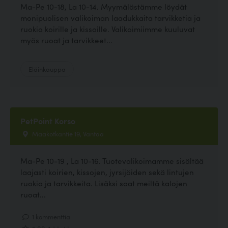
Ma-Pe 10-18, La 10-14. Myymälästämme löydät
monipuolisen valikoiman laadukkaita tarvikketia ja
ruokia koirille ja kissoille. Valikoimiimme kuuluvat
myös ruoat ja tarvikkeet...
Eläinkauppa
PetPoint Korso
Maakotkantie 19, Vantaa
Ma-Pe 10-19 , La 10-16. Tuotevalikoimamme sisältää
laajasti koirien, kissojen, jyrsijöiden sekä lintujen
ruokia ja tarvikkeita. Lisäksi saat meiltä kalojen
ruoat...
1 kommenttia
5.00, 1 ääntä