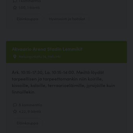
1 kommenttia
1.00, 1 ääntä
Eläinkauppa
Hyvinvointi ja hoitolat
Akvaario Arena Stadin Lemmikit
Helsinginkatu 14, Helsinki
Ark. 10:15-17:30, La. 10:15-14:00. Meiltä löydät
tarpeellisen ja tarpeettomankin niin koirille,
kissoille, kaloille, terraarioeläimille, jyrsijöille kuin
linnuillekin.
8 kommenttia
4.22, 9 ääntä
Eläinkauppa