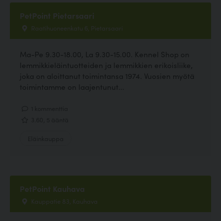
PetPoint Pietarsaari
Raatihuoneenkatu 6, Pietarsaari
Ma-Pe 9.30-18.00, La 9.30-15.00. Kennel Shop on
lemmikkieläintuotteiden ja lemmikkien erikoisliike,
joka on aloittanut toimintansa 1974. Vuosien myötä
toimintamme on laajentunut...
1 kommenttia
3.60, 5 ääntä
Eläinkauppa
PetPoint Kauhava
Kauppatie 83, Kauhava