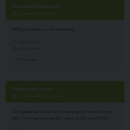
Keskustan Eläinkauppa
Kalevankatu 14, Helsinki
Tällä palvelulla ei ole kuvausta.
1 kommenttia
4.00, 3 ääntä
Eläinkauppa
Eläintarvike Doggis
Topeliuksenkatu 19, Helsinki
Tarvikkeet lemmikeille ja trimmaamo saman katon
alla. Trimmaamme kaikki rodut, myös nypittävät.