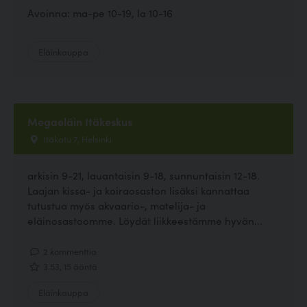
Avoinna: ma-pe 10-19, la 10-16
Eläinkauppa
Megaeläin Itäkeskus
Itäkatu 7, Helsinki
arkisin 9-21, lauantaisin 9-18, sunnuntaisin 12-18.
Laajan kissa- ja koiraosaston lisäksi kannattaa
tutustua myös akvaario-, matelija- ja
eläinosastoomme. Löydät liikkeestämme hyvän...
2 kommenttia
3.53, 15 ääntä
Eläinkauppa