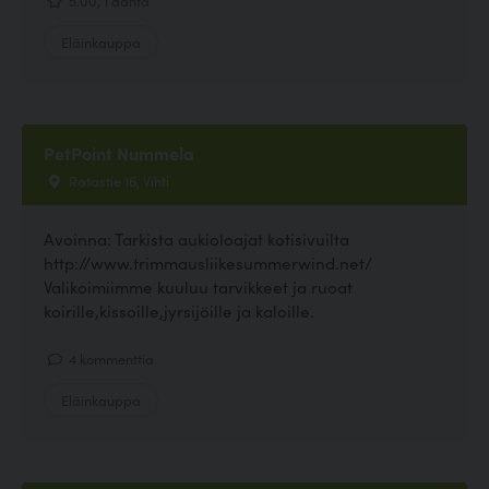
Eläinkauppa
PetPoint Nummela
Ratastie 16, Vihti
Avoinna: Tarkista aukioloajat kotisivuilta
http://www.trimmausliikesummerwind.net/
Valikoimiimme kuuluu tarvikkeet ja ruoat
koirille,kissoille,jyrsijöille ja kaloille.
4 kommenttia
Eläinkauppa