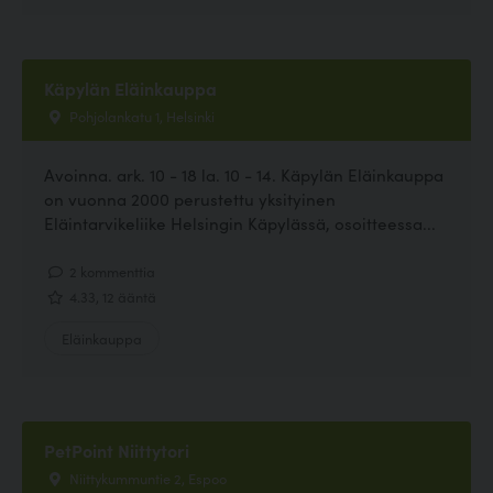
Käpylän Eläinkauppa
Pohjolankatu 1, Helsinki
Avoinna. ark. 10 - 18 la. 10 - 14. Käpylän Eläinkauppa
on vuonna 2000 perustettu yksityinen
Eläintarvikeliike Helsingin Käpylässä, osoitteessa...
2 kommenttia
4.33, 12 ääntä
Eläinkauppa
PetPoint Niittytori
Niittykummuntie 2, Espoo