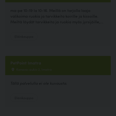
ma-pe 10-19 la 10-16. Meillä on tarjolla laaja
valikoima ruokia ja tarvikkeita koirille ja kissoille.
Meiltä löydät tarvikkeita ja ruokia myös jyrsijöille,...
Eläinkauppa
PetPoint Imatra
Kanava-aukio 2, Imatra
Tällä palvelulla ei ole kuvausta.
Eläinkauppa