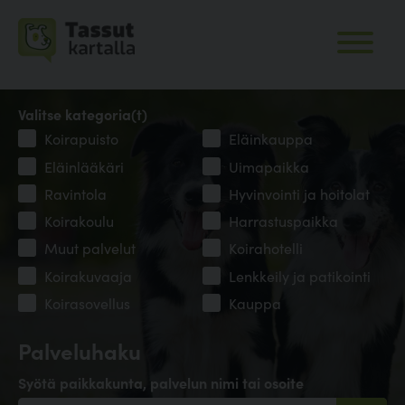
Valitse kategoria(t)
Koirapuisto
Eläinkauppa
Eläinlääkäri
Uimapaikka
Ravintola
Hyvinvointi ja hoitolat
Koirakoulu
Harrastuspaikka
Muut palvelut
Koirahotelli
Koirakuvaaja
Lenkkeily ja patikointi
Koirasovellus
Kauppa
Palveluhaku
Syötä paikkakunta, palvelun nimi tai osoite