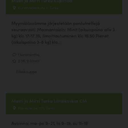
Musti ja Mirri Turku Kupittaa
Kurjenmäenkatu 3, Turku
Myymälässämme järjestetään pentutreffejä
seuraavasti: Maanantaisin: Minit (aikuispaino alle 3
kg) klo 17-17.35, ilmoittautuminen klo 16.50 Pienet
(aikuispaino 3-8 kg) klo...
1 kommenttia
2.56, 9 ääntä
Eläinkauppa
Musti ja Mirri Turku Länsikeskus CM
Markulantie 150, Turku
Avoinna: ma–pe 9–21, la 9–19, su 11–19