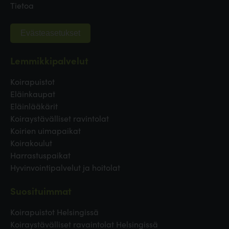
Tietoa
Evästeasetukset
Lemmikkipalvelut
Koirapuistot
Eläinkaupat
Eläinlääkärit
Koiraystävälliset ravintolat
Koirien uimapaikat
Koirakoulut
Harrastuspaikat
Hyvinvointipalvelut ja hoitolat
Suosituimmat
Koirapuistot Helsingissä
Koiraystävälliset ravaintolat Helsingissä