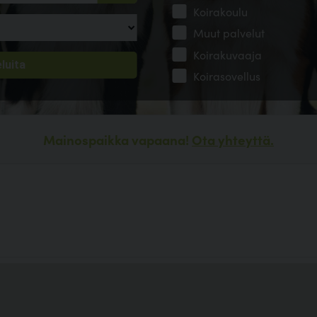
Koirakoulu
Muut palvelut
Koirakuvaaja
Koirasovellus
Mainospaikka vapaana!
Ota yhteyttä.