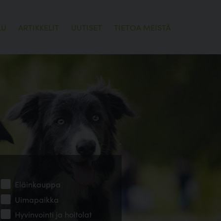
LU
ARTIKKELIT
UUTISET
TIETOA MEISTÄ
Eläinkauppa
Uimapaikka
Hyvinvointi ja hoitolat