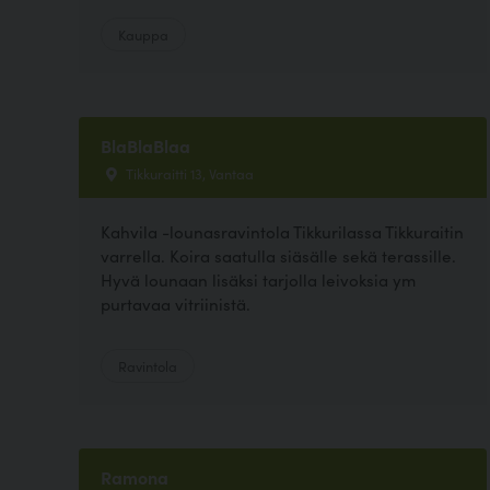
Kauppa
BlaBlaBlaa
Tikkuraitti 13, Vantaa
Kahvila -lounasravintola Tikkurilassa Tikkuraitin
varrella. Koira saatulla siäsälle sekä terassille.
Hyvä lounaan lisäksi tarjolla leivoksia ym
purtavaa vitriinistä.
Ravintola
Ramona