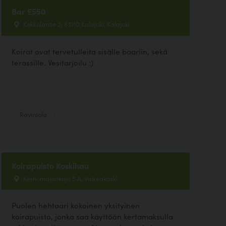
Bar E550
Kokkolantie 2, 85110 Kalajoki, Kalajoki
Koirat ovat tervetulleita sisälle baariin, sekä
terassille. Vesitarjoilu :)
Ravintola
Koirapuisto Koskihau
Kerhomajankuja 5 A, Valkeakoski
Puolen hehtaari kokoinen yksityinen
koirapuisto, jonka saa käyttöön kertamaksulla