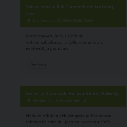
Vohvelikahvila Riihi (Immejärven kartano),
Levi
Tuomikuruntie 136, 99130 Kittilä, Kittilä
Koirat tervetulleita sisätilaan
vohvelikahvilassa, tarjolla monenlaista
syötävää ja juotavaa.
Ravintola
Koira- ja Kissakoulu Heiluva Häntä (Helsinki)
Höyläämötie 18, Helsinki, Helsinki
Heiluva Häntä on Helsingissä ja Porvoossa
toimiva koirakoulu, joka on vuodesta 2008