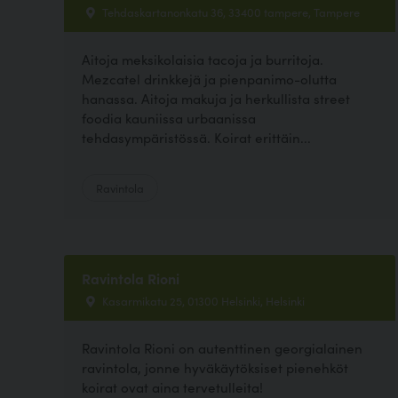
Tehdaskartanonkatu 36, 33400 tampere, Tampere
Aitoja meksikolaisia tacoja ja burritoja.
Mezcatel drinkkejä ja pienpanimo-olutta
hanassa. Aitoja makuja ja herkullista street
foodia kauniissa urbaanissa
tehdasympäristössä. Koirat erittäin...
Ravintola
Ravintola Rioni
Kasarmikatu 25, 01300 Helsinki, Helsinki
Ravintola Rioni on autenttinen georgialainen
ravintola, jonne hyväkäytöksiset pienehköt
koirat ovat aina tervetulleita!