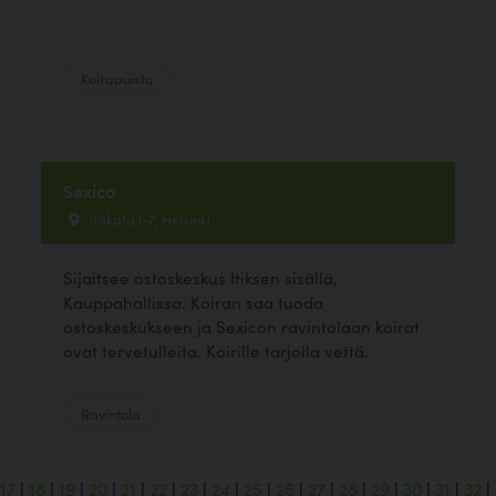
Koirapuisto
Sexico
Itäkatu 1-7, Helsinki
Sijaitsee ostoskeskus Itiksen sisällä,
Kauppahallissa. Koiran saa tuoda
ostoskeskukseen ja Sexicon ravintolaan koirat
ovat tervetulleita. Koirille tarjolla vettä.
Ravintola
17
|
18
|
19
|
20
|
21
|
22
|
23
|
24
|
25
|
26
|
27
|
28
|
29
|
30
|
31
|
32
|