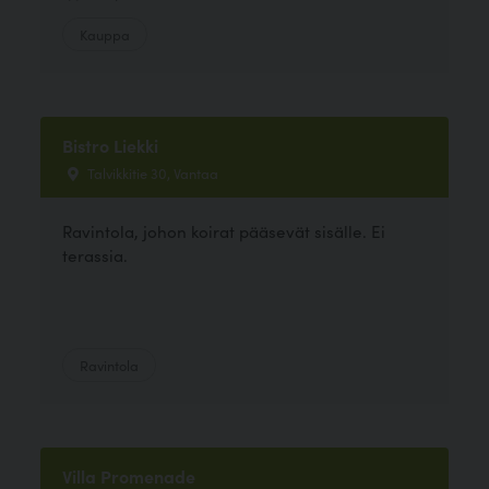
Kauppa
Bistro Liekki
Talvikkitie 30, Vantaa
Ravintola, johon koirat pääsevät sisälle. Ei
terassia.
Ravintola
Villa Promenade