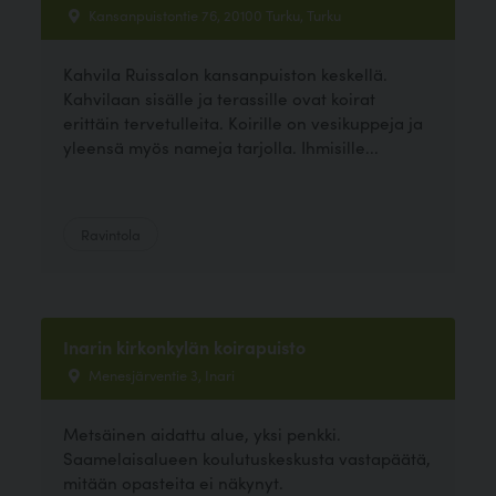
Kansanpuistontie 76, 20100 Turku, Turku
Kahvila Ruissalon kansanpuiston keskellä.
Kahvilaan sisälle ja terassille ovat koirat
erittäin tervetulleita. Koirille on vesikuppeja ja
yleensä myös nameja tarjolla. Ihmisille...
Ravintola
Inarin kirkonkylän koirapuisto
Menesjärventie 3, Inari
Metsäinen aidattu alue, yksi penkki.
Saamelaisalueen koulutuskeskusta vastapäätä,
mitään opasteita ei näkynyt.