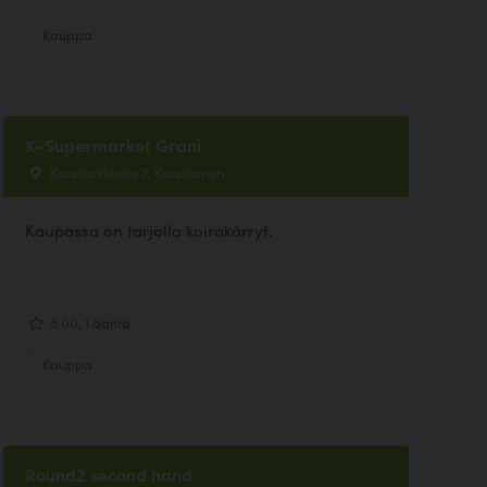
Kauppa
K-Supermarket Grani
Kauniaistentie 7, Kauniainen
Kaupassa on tarjolla koirakärryt.
5.00, 1 ääntä
Kauppa
Round2 second hand