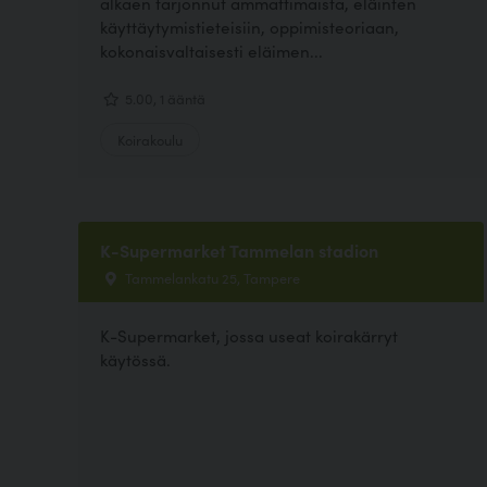
alkaen tarjonnut ammattimaista, eläinten
käyttäytymistieteisiin, oppimisteoriaan,
kokonaisvaltaisesti eläimen...
5.00, 1 ääntä
Koirakoulu
K-Supermarket Tammelan stadion
Tammelankatu 25, Tampere
K-Supermarket, jossa useat koirakärryt
käytössä.