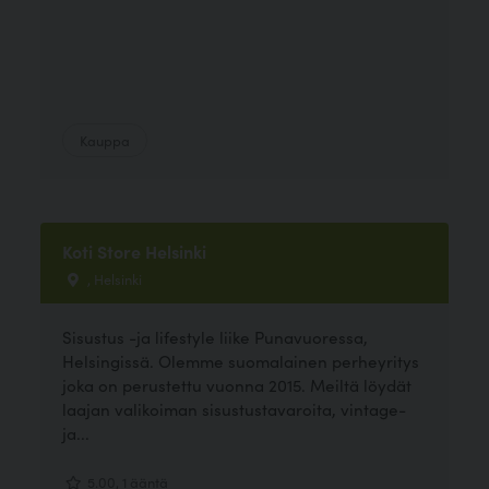
Kauppa
Koti Store Helsinki
, Helsinki
Sisustus -ja lifestyle liike Punavuoressa,
Helsingissä. Olemme suomalainen perheyritys
joka on perustettu vuonna 2015. Meiltä löydät
laajan valikoiman sisustustavaroita, vintage-
ja...
5.00, 1 ääntä