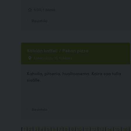
5.00, 1 ääntä
Ravintola
Kälviän kaffeli / Pekan pizza
Kälviänkatu 16, Kokkola
Kahvila, pitseria, huoltoasema. Koira saa tulla
sisälle.
Ravintola
[
1
|
2
|
3
|
4
|
5
|
6
|
7
|
8
|
9
|
10
|
11
|
12
|
13
|
14
|
15
|
16
|