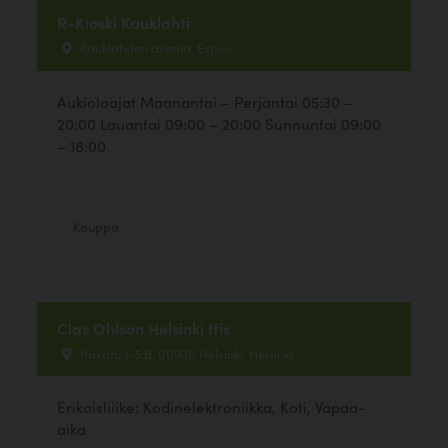
R-Kioski Kauklahti
Kauklahden asema, Espoo
Aukioloajat Maanantai – Perjantai 05:30 –
20:00 Lauantai 09:00 – 20:00 Sunnuntai 09:00
– 18:00
Kauppa
Clas Ohlson Helsinki Itis
Itäkatu 1-5 B, 00930 Helsinki, Helsinki
Erikoisliiike: Kodinelektroniikka, Koti, Vapaa-
aika