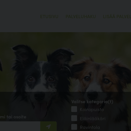
ETUSIVU
PALVELUHAKU
LISÄÄ PALVE
Valitse kategoria(t)
Koirapuisto
mi tai osoite
Eläinlääkäri
Ravintola