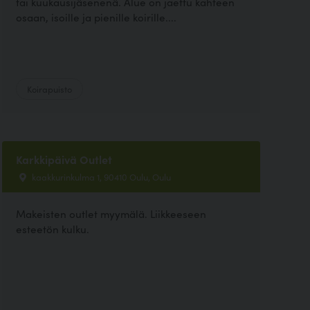
tai kuukausijäsenenä. Alue on jaettu kahteen
osaan, isoille ja pienille koirille....
Koirapuisto
Karkkipäivä Outlet
kaakkurinkulma 1, 90410 Oulu, Oulu
Makeisten outlet myymälä. Liikkeeseen
esteetön kulku.