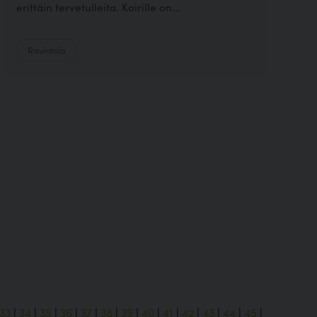
erittäin tervetulleita. Koirille on...
Ravintola
33
|
34
|
35
|
36
|
37
|
38
|
39
|
40
|
41
|
42
|
43
|
44
|
45
|