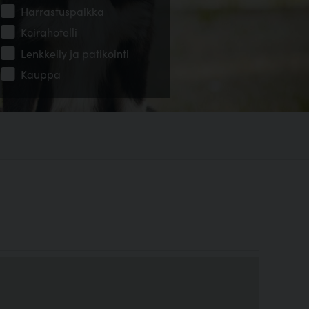
Harrastuspaikka
Koirahotelli
Lenkkeily ja patikointi
Kauppa