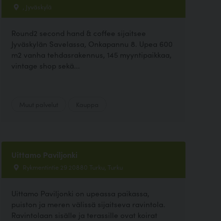
, Jyväskylä
Round2 second hand & coffee sijaitsee
Jyväskylän Savelassa, Onkapannu 8. Upea 600
m2 vanha tehdasrakennus, 145 myyntipaikkaa,
vintage shop sekä...
Muut palvelut
Kauppa
Uittamo Paviljonki
Rykmentintie 29 20880 Turku, Turku
Uittamo Paviljonki on upeassa paikassa,
puiston ja meren välissä sijaitseva ravintola.
Ravintolaan sisälle ja terassille ovat koirat