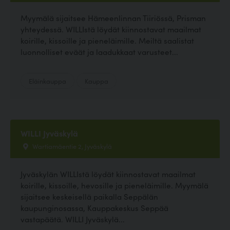
Myymälä sijaitsee Hämeenlinnan Tiiriössä, Prisman
yhteydessä. WILLIstä löydät kiinnostavat maailmat
koirille, kissoille ja pieneläimille. Meiltä saalistat
luonnolliset eväät ja laadukkaat varusteet...
Eläinkauppa
Kauppa
WILLI Jyväskylä
Wartiamäentie 2, Jyväskylä
Jyväskylän WILLIstä löydät kiinnostavat maailmat
koirille, kissoille, hevosille ja pieneläimille. Myymälä
sijaitsee keskeisellä paikalla Seppälän
kaupunginosassa, Kauppakeskus Seppää
vastapäätä. WILLI Jyväskylä...