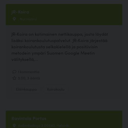
JR-Koira
, Nurmijärvi
JR-Koira on kotimainen nettikauppa, josta löydät
lisäksi koirankoulutuspalvelut. JR-Koira järjestää
koirankoulutusta selkokielellä ja positiivisin
metodein ympäri Suomen Google Meetin
välityksellä,...
1 kommenttia
5.00, 3 ääntä
Eläinkauppa
Koirakoulu
Ravintola Portus
Aallonhalkoja 3 00540, Helsinki