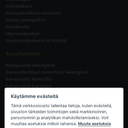
Eläinlääkärit
Koiraystävälliset ravintolat
Koirien uimapaikat
Koirakoulut
Harrastuspaikat
Hyvinvointipalvelut ja hoitolat
Suosituimmat
Koirapuistot Helsingissä
Koiraystävälliset ravaintolat Helsingissä
Koirapuistot Vantaalla
Koirapuistot Espoossa
Koirapuistot Turussa
Käytämme evästeitä
Eläinlääkäri Helsingissä
Koirapuistot Tampereella
Tämä verkkosivusto tallentaa tietoja, kuten evästeitä,
sivuston tärkeiden toimintojen sekä markkinoinnin,
personoinnin ja analytiikan mahdollistamiseksi. Voit
Linkit
muuttaa asetuksia milloin tahansa.
Muuta asetuksia