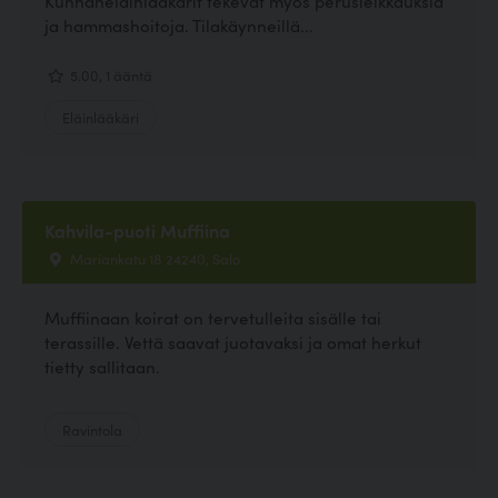
Kunnaneläinlääkärit tekevät myös perusleikkauksia
ja hammashoitoja. Tilakäynneillä...
5.00, 1 ääntä
Eläinlääkäri
Kahvila-puoti Muffiina
Mariankatu 18 24240, Salo
Muffiinaan koirat on tervetulleita sisälle tai
terassille. Vettä saavat juotavaksi ja omat herkut
tietty sallitaan.
Ravintola