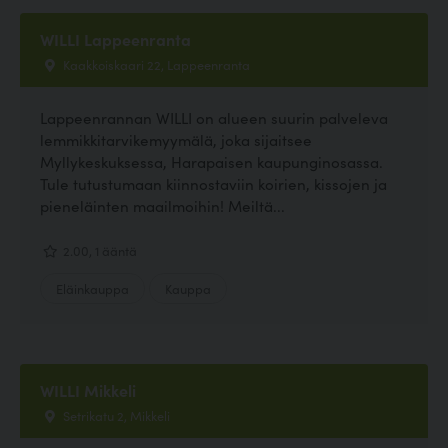
WILLI Lappeenranta
Kaakkoiskaari 22, Lappeenranta
Lappeenrannan WILLI on alueen suurin palveleva
lemmikkitarvikemyymälä, joka sijaitsee
Myllykeskuksessa, Harapaisen kaupunginosassa.
Tule tutustumaan kiinnostaviin koirien, kissojen ja
pieneläinten maailmoihin! Meiltä...
2.00, 1 ääntä
Eläinkauppa
Kauppa
WILLI Mikkeli
Setrikatu 2, Mikkeli