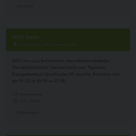
Ravintola
WILLI Espoo
Länsituuli 10, 02100 Espoo, Espoo
WILLI on uusi kotimainen lemmikkitarvikeketju.
Tarvikkeita kotiin, harrastuksiin ym. Tapiolan
Kauppakeskus Länsituulen M-tasolla. Avoinna: ma-
pe 10-20 la 10-19 su 12-18
1 kommenttia
1.00, 1 ääntä
Eläinkauppa