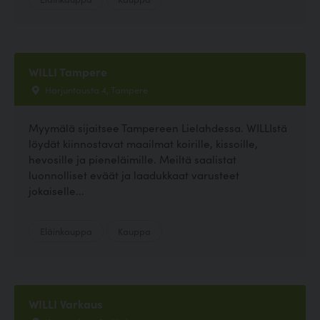
WILLI Tampere
Harjuntausta 4, Tampere
Myymälä sijaitsee Tampereen Lielahdessa. WILLIstä
löydät kiinnostavat maailmat koirille, kissoille,
hevosille ja pieneläimille. Meiltä saalistat
luonnolliset eväät ja laadukkaat varusteet
jokaiselle...
Eläinkauppa
Kauppa
WILLI Varkaus