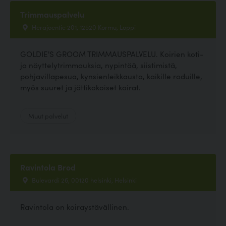
Trimmauspalvelu
Herajoentie 201, 12520 Kormu, Loppi
GOLDIE'S GROOM TRIMMAUSPALVELU. Koirien koti-
ja näyttelytrimmauksia, nypintää, siistimistä,
pohjavillapesua, kynsienleikkausta, kaikille roduille,
myös suuret ja jättikokoiset koirat.
Muut palvelut
Ravintola Brod
Bulevardi 26, 00120 helsinki, Helsinki
Ravintola on koiraystävällinen.