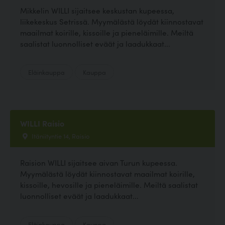
Mikkelin WILLI sijaitsee keskustan kupeessa,
liikekeskus Setrissä. Myymälästä löydät kiinnostavat
maailmat koirille, kissoille ja pieneläimille. Meiltä
saalistat luonnolliset eväät ja laadukkaat...
Eläinkauppa
Kauppa
WILLI Raisio
Itäniityntie 14, Raisio
Raision WILLI sijaitsee aivan Turun kupeessa.
Myymälästä löydät kiinnostavat maailmat koirille,
kissoille, hevosille ja pieneläimille. Meiltä saalistat
luonnolliset eväät ja laadukkaat...
Eläinkauppa
Kauppa