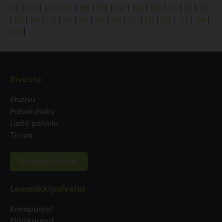
101
|
102
|
103
|
104
|
105
|
106
|
107
|
108
|
109
|
110
|
111
|
112
|
113
|
114
|
115
|
116
|
117
|
118
|
119
|
120
|
121
|
122
|
123
|
124
|
125
]
Sivusto
Etusivu
Palveluhaku
Lisää palvelu
Tietoa
Evästeasetukset
Lemmikkipalvelut
Koirapuistot
Eläinkaupat