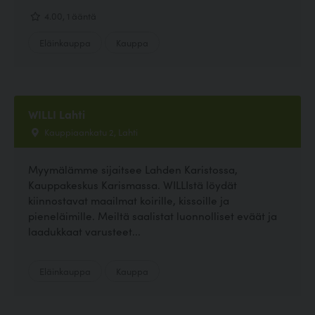
4.00, 1 ääntä
Eläinkauppa
Kauppa
WILLI Lahti
Kauppiaankatu 2, Lahti
Myymälämme sijaitsee Lahden Karistossa,
Kauppakeskus Karismassa. WILLIstä löydät
kiinnostavat maailmat koirille, kissoille ja
pieneläimille. Meiltä saalistat luonnolliset eväät ja
laadukkaat varusteet...
Eläinkauppa
Kauppa