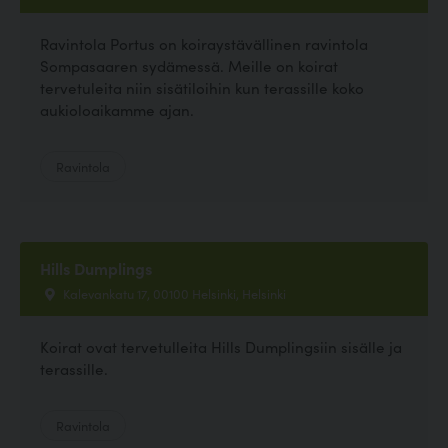
Ravintola Portus on koiraystävällinen ravintola
Sompasaaren sydämessä. Meille on koirat
tervetuleita niin sisätiloihin kun terassille koko
aukioloaikamme ajan.
Ravintola
Hills Dumplings
Kalevankatu 17, 00100 Helsinki, Helsinki
Koirat ovat tervetulleita Hills Dumplingsiin sisälle ja
terassille.
Ravintola