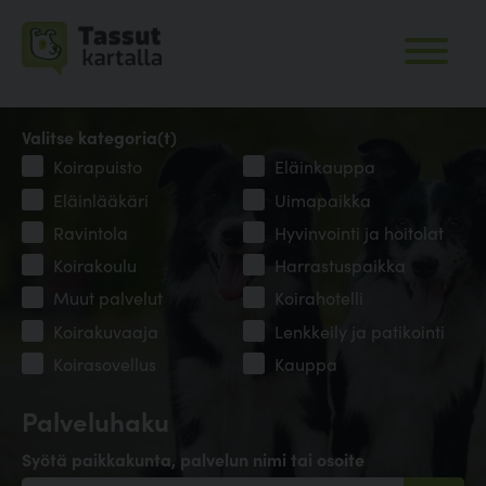
Valitse kategoria(t)
Koirapuisto
Eläinkauppa
Eläinlääkäri
Uimapaikka
Ravintola
Hyvinvointi ja hoitolat
Koirakoulu
Harrastuspaikka
Muut palvelut
Koirahotelli
Koirakuvaaja
Lenkkeily ja patikointi
Koirasovellus
Kauppa
Palveluhaku
Syötä paikkakunta, palvelun nimi tai osoite