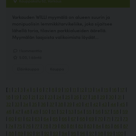
Kauppakatu 62, Varkaus
Varkauden WILLI myymälä on alueen suurin ja
monipuolisin lemmikkitarvikeliike, joka sijaitsee
lähellä toria, tilavien parkkialueiden äärellä.
Myymälän laajoista valikoimista löydät...
1 kommenttia
5.00, 1 ääntä
Eläinkauppa
Kauppa
[
1
|
2
|
3
|
4
|
5
|
6
|
7
|
8
|
9
|
10
|
11
|
12
|
13
|
14
|
15
|
16
|
17
|
18
|
19
|
20
|
21
|
22
|
23
|
24
|
25
|
26
|
27
|
28
|
29
|
30
|
31
|
32
|
33
|
34
|
35
|
36
|
37
|
38
|
39
|
40
|
41
|
42
|
43
|
44
|
45
|
46
|
47
|
48
|
49
|
50
|
51
|
52
|
53
|
54
|
55
|
56
|
57
|
58
|
59
|
60
|
61
|
62
|
63
|
64
|
65
|
66
|
67
|
68
|
69
|
70
|
71
|
72
|
73
|
74
|
75
|
76
|
77
|
78
|
79
|
80
|
81
|
82
|
83
|
84
|
85
|
86
|
87
|
88
|
89
|
90
|
91
|
92
|
93
|
94
|
95
|
96
|
97
|
98
|
99
|
100
|