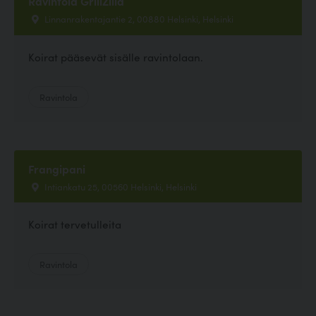
Ravintola GrillZilla
Linnanrakentajantie 2, 00880 Helsinki, Helsinki
Koirat pääsevät sisälle ravintolaan.
Ravintola
Frangipani
Intiankatu 25, 00560 Helsinki, Helsinki
Koirat tervetulleita
Ravintola