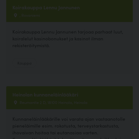
Koirakauppa Lennu Jannunen
, Rovaniemi
Koirakauppa Lennu Jannunen tarjoaa parhaat luut,
koiralelut kasinobonukset ja kasinot ilman
rekisteröitymistä.
Kauppa
Heinolan kunnaneläinlääkäri
Reumantie 2 D, 18100 Heinola, Heinola
Kunnaneläinlääkärille voi varata ajan vastaanotolle
pieneläimille esim. rokotusta, terveystarkastusta,
ihovaivan hoitoa tai eutanasiaa varten.