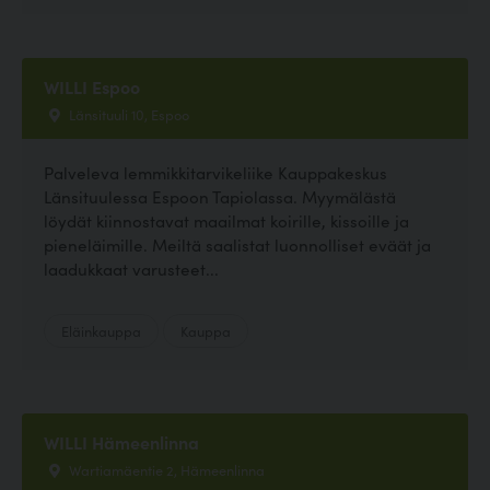
WILLI Espoo
Länsituuli 10, Espoo
Palveleva lemmikkitarvikeliike Kauppakeskus
Länsituulessa Espoon Tapiolassa. Myymälästä
löydät kiinnostavat maailmat koirille, kissoille ja
pieneläimille. Meiltä saalistat luonnolliset eväät ja
laadukkaat varusteet...
Eläinkauppa
Kauppa
WILLI Hämeenlinna
Wartiamäentie 2, Hämeenlinna