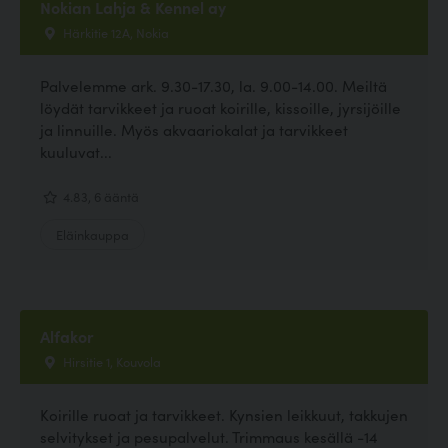
Nokian Lahja & Kennel ay
Härkitie 12A, Nokia
Palvelemme ark. 9.30-17.30, la. 9.00-14.00. Meiltä
löydät tarvikkeet ja ruoat koirille, kissoille, jyrsijöille
ja linnuille. Myös akvaariokalat ja tarvikkeet
kuuluvat...
4.83, 6 ääntä
Eläinkauppa
Alfakor
Hirsitie 1, Kouvola
Koirille ruoat ja tarvikkeet. Kynsien leikkuut, takkujen
selvitykset ja pesupalvelut. Trimmaus kesällä -14