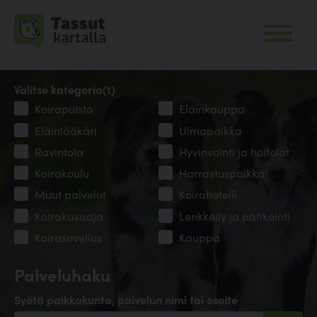
Valitse kategoria(t)
Koirapuisto
Eläinkauppa
Eläinlääkäri
Uimapaikka
Ravintola
Hyvinvointi ja hoitolat
Koirakoulu
Harrastuspaikka
Muut palvelut
Koirahotelli
Koirakuvaaja
Lenkkeily ja patikointi
Koirasovellus
Kauppa
Palveluhaku
Syötä paikkakunta, palvelun nimi tai osoite