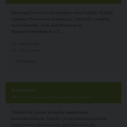
Moonwell's tmi on Lemmikkien oma Putiikki. Putiikki
sijaitsee Hervannan kupeessa, Lintuhytin uudella
asuinalueella. Uusi osoitteemme on
Huppionmäenkatu 6 a 7,...
1 kommenttia
5.00, 1 ääntä
Eläinkauppa
Riemutassu
Keski-Uusimaa ja pääkaupunkiseutu, Kerava
Yksilöllistä, koiran ehdoilla tapahtuvaa
koirankoulutusta. Käytös- ja koulutusneuvontaa,
ongelmakoirakoulutusta, agilitykoulutusta,