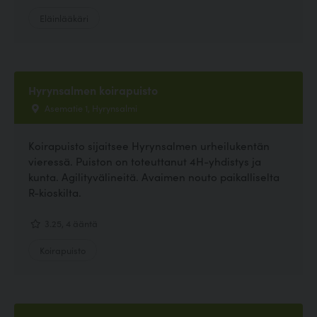
Eläinlääkäri
Hyrynsalmen koirapuisto
Asematie 1, Hyrynsalmi
Koirapuisto sijaitsee Hyrynsalmen urheilukentän
vieressä. Puiston on toteuttanut 4H-yhdistys ja
kunta. Agilityvälineitä. Avaimen nouto paikalliselta
R-kioskilta.
3.25, 4 ääntä
Koirapuisto