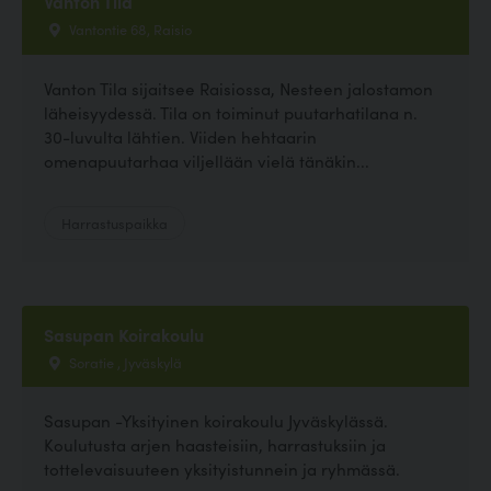
Vanton Tila
Vantontie 68, Raisio
Vanton Tila sijaitsee Raisiossa, Nesteen jalostamon
läheisyydessä. Tila on toiminut puutarhatilana n.
30-luvulta lähtien. Viiden hehtaarin
omenapuutarhaa viljellään vielä tänäkin...
Harrastuspaikka
Sasupan Koirakoulu
Soratie , Jyväskylä
Sasupan -Yksityinen koirakoulu Jyväskylässä.
Koulutusta arjen haasteisiin, harrastuksiin ja
tottelevaisuuteen yksityistunnein ja ryhmässä.