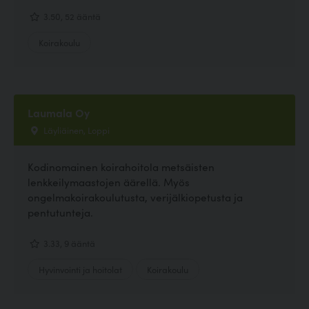
3.50, 52 ääntä
Koirakoulu
Laumala Oy
Läyliäinen, Loppi
Kodinomainen koirahoitola metsäisten
lenkkeilymaastojen äärellä. Myös
ongelmakoirakoulutusta, verijälkiopetusta ja
pentutunteja.
3.33, 9 ääntä
Hyvinvointi ja hoitolat
Koirakoulu