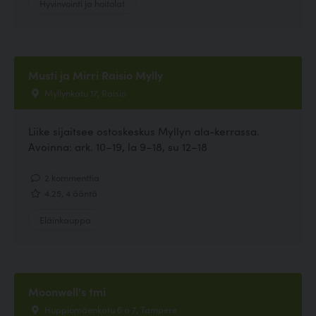
Hyvinvointi ja hoitolat
Musti ja Mirri Raisio Mylly
Myllynkatu 17, Raisio
Liike sijaitsee ostoskeskus Myllyn ala-kerrassa.
Avoinna: ark. 10–19, la 9–18, su 12–18
2 kommenttia
4.25, 4 ääntä
Eläinkauppa
Moonwell's tmi
Huppiomäenkatu 6 a 7, Tampere