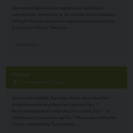
Hevostarvikeliike josta saatavissa koirillekin
mantteleita. Hevosille jo 30 vuoden kokemuksella
tehtyjä Mastan loimia on saatavissa myös koirille.
Koot 25cm-70cm. Takuulla...
Eläinkauppa
Onnivet
Koskenmäentie 14, Tuusula
Hevoseläinlääkäri Sanukka Salla aina lähelläsi.
Uudellamaalla kiertävä hevospraktiikka. ?
Rutiinitarkastukset sekä akuutit hoidot. Talli - ja
kotikäynnit joustavilla ajoilla. ? Myös pieneläimille
löytyy vastaanotto Tuusulassa....