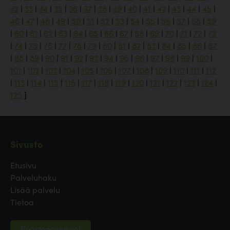
32
|
33
|
34
|
35
|
36
|
37
|
38
|
39
|
40
|
41
|
42
|
43
|
44
|
45
|
46
|
47
|
48
|
49
|
50
|
51
|
52
|
53
|
54
|
55
|
56
|
57
|
58
|
59
|
60
|
61
|
62
|
63
|
64
|
65
|
66
|
67
|
68
|
69
|
70
|
71
|
72
|
73
|
74
|
75
|
76
|
77
|
78
|
79
|
80
|
81
|
82
|
83
|
84
|
85
|
86
|
87
|
88
|
89
|
90
|
91
|
92
|
93
|
94
|
95
|
96
|
97
|
98
|
99
|
100
|
101
|
102
|
103
|
104
|
105
|
106
|
107
|
108
|
109
|
110
|
111
|
112
|
113
|
114
|
115
|
116
|
117
|
118
|
119
|
120
|
121
|
122
|
123
|
124
|
125
]
Sivusto
Etusivu
Palveluhaku
Lisää palvelu
Tietoa
Evästeasetukset