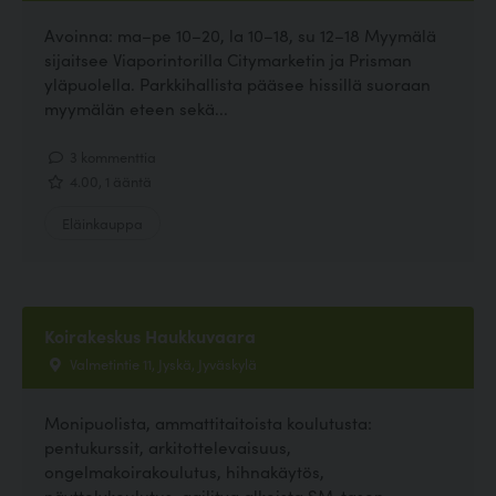
Avoinna: ma–pe 10–20, la 10–18, su 12–18 Myymälä
sijaitsee Viaporintorilla Citymarketin ja Prisman
yläpuolella. Parkkihallista pääsee hissillä suoraan
myymälän eteen sekä...
3 kommenttia
4.00, 1 ääntä
Eläinkauppa
Koirakeskus Haukkuvaara
Valmetintie 11, Jyskä, Jyväskylä
Monipuolista, ammattitaitoista koulutusta:
pentukurssit, arkitottelevaisuus,
ongelmakoirakoulutus, hihnakäytös,
näyttelykoulutus, agilitya alkeista SM-tason