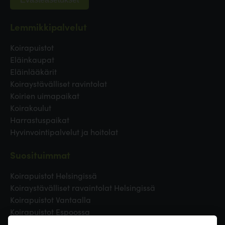
Lemmikkipalvelut
Koirapuistot
Eläinkaupat
Eläinlääkärit
Koiraystävälliset ravintolat
Koirien uimapaikat
Koirakoulut
Harrastuspaikat
Hyvinvointipalvelut ja hoitolat
Suosituimmat
Koirapuistot Helsingissä
Koiraystävälliset ravaintolat Helsingissä
Koirapuistot Vantaalla
Koirapuistot Espoossa
Koirapuistot Turussa