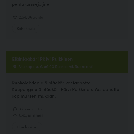
pentukursseja jne.
2.64, 36 ääntä
Koirakoulu
Eläinlääkäri Päivi Pulkkinen
Mutkapolku 6, 56100 Ruokolahti, Ruokolahti
Ruokolahden eläinlääkärivastaanotto.
Kaupungineläinlääkäri Päivi Pulkkinen. Vastaanotto
sopimuksen mukaan.
3 kommenttia
3.43, 151 ääntä
Eläinlääkäri