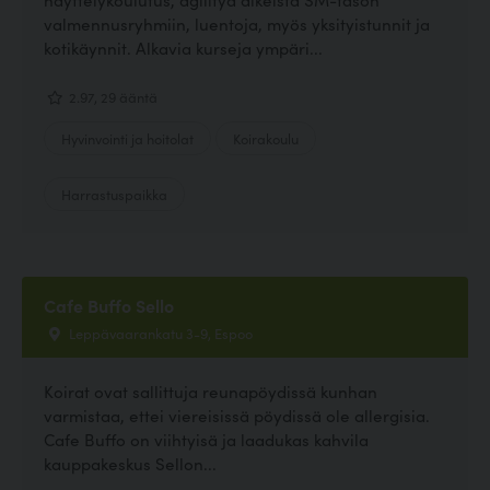
valmennusryhmiin, luentoja, myös yksityistunnit ja
kotikäynnit. Alkavia kurseja ympäri...
2.97, 29 ääntä
Hyvinvointi ja hoitolat
Koirakoulu
Harrastuspaikka
Cafe Buffo Sello
Leppävaarankatu 3-9, Espoo
Koirat ovat sallittuja reunapöydissä kunhan
varmistaa, ettei viereisissä pöydissä ole allergisia.
Cafe Buffo on viihtyisä ja laadukas kahvila
kauppakeskus Sellon...