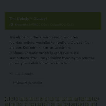
Tmi Elphelp / Ouluvet
Krouvintie 5 90400 Oulu / Ouluvet Oy., Oulu
Tmi elphelp: urheilukoirahieroja, eläinten
luontaishoitaja, vesiallaskuntouttaja Ouluvet Oy:n
tiloissa. Kotikoirien, harrastuskoirien,
leikkauskuntoutettavien kokonaisvaltaista
kuntoutusta. Vakuutusyhtiöiden hyväksymä palvelu
yhteistyössä eläinlääkärien kanssa....
3.33, 3 ääntä
Hyvinvointi ja hoitolat
[
1
|
2
|
3
|
4
|
5
|
6
|
7
|
8
|
9
|
10
|
11
|
12
|
13
|
14
|
15
|
16
|
17
|
18
|
19
|
20
|
21
|
22
|
23
|
24
|
25
|
26
|
27
|
28
|
29
|
30
|
31
|