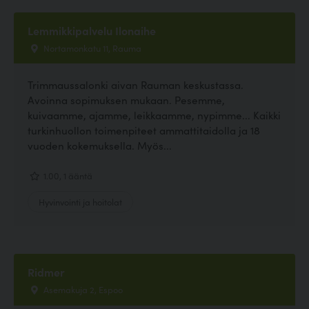
Lemmikkipalvelu Ilonaihe
Nortamonkatu 11, Rauma
Trimmaussalonki aivan Rauman keskustassa.
Avoinna sopimuksen mukaan. Pesemme,
kuivaamme, ajamme, leikkaamme, nypimme... Kaikki
turkinhuollon toimenpiteet ammattitaidolla ja 18
vuoden kokemuksella. Myös...
1.00, 1 ääntä
Hyvinvointi ja hoitolat
Ridmer
Asemakuja 2, Espoo