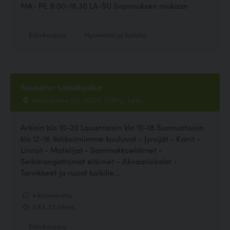
MA- PE 9.00-18.30 LA-SU Sopimuksen mukaan
Eläinkauppa
Hyvinvointi ja hoitolat
Faunatar Länsikeskus
Markulantie 150, 20320 TURKU, Turku
Arkisin klo 10-20 Lauantaisin klo 10-18 Sunnuntaisin
klo 12-16 Valikoimiimme kuuluvat - Jyrsijät - Kanit -
Linnut - Matelijat - Sammakkoeläimet -
Selkärangattomat eläimet - Akvaariokalat -
Tarvikkeet ja ruoat kaikille...
4 kommenttia
3.83, 23 ääntä
Eläinkauppa