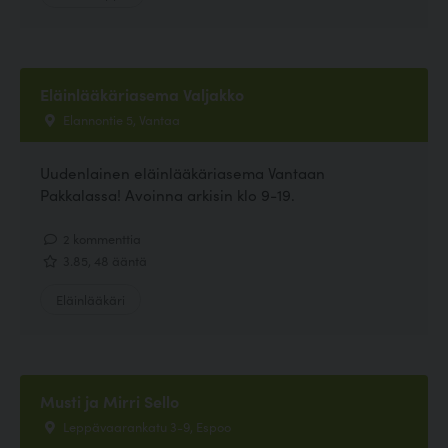
Eläinlääkäriasema Valjakko
Elannontie 5, Vantaa
Uudenlainen eläinlääkäriasema Vantaan
Pakkalassa! Avoinna arkisin klo 9-19.
2 kommenttia
3.85, 48 ääntä
Eläinlääkäri
Musti ja Mirri Sello
Leppävaarankatu 3-9, Espoo