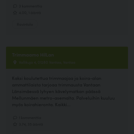
3 kommenttia
4.00, 1 ääntä
Ravintola
Trimmaamo HilLan
Vallikuja 4, 01280 Vantaa, Vantaa
Kaksi koulutettua trimmaajaa ja koira-alan
ammattilaista tarjoaa trimmausta Vantaan
Länsimäessä lyhyen kävelymatkan päässä
Mellunmäen metro-asemalta. Palveluihin kuuluu
myös koirahieronta. Kaikki...
1 kommenttia
3.74, 35 ääntä