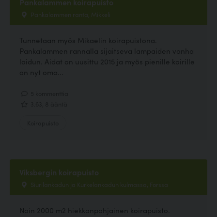
Pankalammen koirapuisto
Pankalammen ranta, Mikkeli
Tunnetaan myös Mikaelin koirapuistona.
Pankalammen rannalla sijaitseva lampaiden vanha
laidun. Aidat on uusittu 2015 ja myös pienille koirille
on nyt oma...
5 kommenttia
3.63, 8 ääntä
Koirapuisto
Viksbergin koirapuisto
Siurilankadun ja Kurkelankadun kulmassa, Forssa
Noin 2000 m2 hiekkanpohjainen koirapuisto.