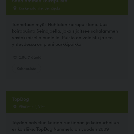
Sahalammen koirapuisto
Koskenalantie, Seinäjoki
Tunnetaan myös Huhtalan koirapuistona. Uusi
koirapuisto Seinäjoella, joka sijaitsee sahalammen
vastakkaisella puolella. Puisto on valaistu ja sen
yhteydessä on pieni parkkipaikka.
2.86, 7 ääntä
Koirapuisto
TopDog
Vihdintie 2, Vihti
Täyden palvelun koirien ruokinnan ja koiraurheilun
erikoisliike. TopDog Nummela on vuoden 2009