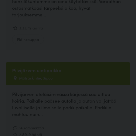
henkilökuntamme on aina käytettävissä. Varaathan
ostosmatkaasi tarpeeksi aikaa, hyvät
tarjouksemme...
3.33, 12 ääntä
Eläinkauppa
Pilvijärven uintipaikka
Möträskintie, Sipoo
Pilvijärven eteläisimmässä kärjessä saa uittaa
koiria. Paikalle pääsee autolla ja auton voi jättää
luvalliselle ja ilmaiselle parkkipaikalle. Parkkiin
mahtuu noin...
14 kommenttia
2.89, 9 ääntä