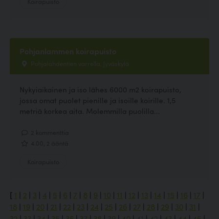
Koirapuisto
Pohjanlammen koirapuisto
Pohjalahdentien varrella, Jyväskylä
Nykyiaikainen ja iso lähes 6000 m2 koirapuisto,
jossa omat puolet pienille ja isoille koirille. 1,5
metriä korkea aita. Molemmilla puolilla...
2 kommenttia
4.00, 2 ääntä
Koirapuisto
[
1
|
2
|
3
|
4
|
5
|
6
|
7
|
8
|
9
|
10
|
11
|
12
|
13
|
14
|
15
|
16
|
17
|
18
|
19
|
20
|
21
|
22
|
23
|
24
|
25
|
26
|
27
|
28
|
29
|
30
|
31
|
32
|
33
|
34
|
35
|
36
|
37
|
38
|
39
|
40
|
41
|
42
|
43
|
44
|
45
|