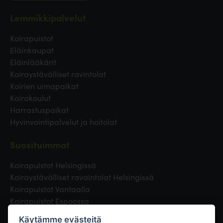
Lemmikkipalvelut
Koirapuistot
Eläinkaupat
Eläinlääkärit
Koiraystävälliset ravintolat
Koirien uimapaikat
Koirakoulut
Harrastuspaikat
Hyvinvointipalvelut ja hoitolat
Suosituimmat
Koirapuistot Helsingissä
Koiraystävälliset ravaintolat Helsingissä
Koirapuistot Vantaalla
Koirapuistot Espoossa
Koirapuistot Turussa
Käytämme evästeitä