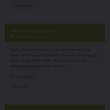
Eläinlääkäri
Pikku Dami (Flying Dutch)
Pitkänsillanranta, Helsinki
Terassi/laivaravintola jonne koirat tervetulleita.
Ilman sen enempiä kyselyitä, tilauksen yhteydessä
koira sai kipollisen vettä. Ruokaa ja juotavaa
vehreässä ympäristössä, Iltaisin...
3.20, 5 ääntä
Ravintola