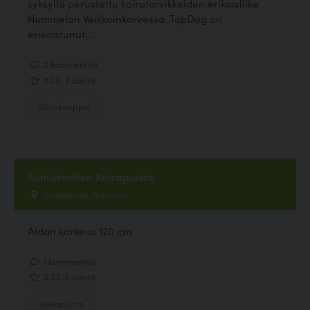
syksyllä perustettu koiratarvikkeiden erikoisliike
Nummelan Veikkoinkorvessa. TopDog on
erikoistunut...
2 kommenttia
2.33, 3 ääntä
Eläinkauppa
Soinistentien Koirapuisto
Soinistentie, Naantali
Aidan korkeus 120 cm
1 kommenttia
3.33, 3 ääntä
Koirapuisto