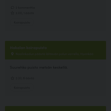
2 kommenttia
2.00, 1 ääntä
Koirapuisto
Hakalan koirapuisto
Naalinkadun päästä lähtevän polun varrella, Hyvinkää
Suurehko puisto metsän keskellä.
2.33, 6 ääntä
Koirapuisto