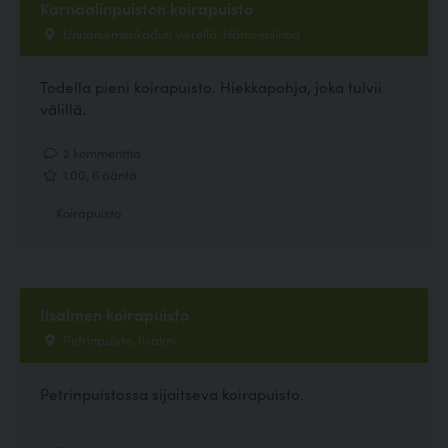
Karnaalinpuiston koirapuisto
Linnaniemenkadun vierellä, Hämeenlinna
Todella pieni koirapuisto. Hiekkapohja, joka tulvii
välillä.
2 kommenttia
1.00, 6 ääntä
Koirapuisto
Iisalmen koirapuisto
Petrinpuisto, Iisalmi
Petrinpuistossa sijaitseva koirapuisto.