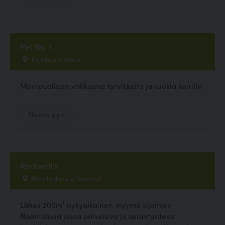
Pet No. 1
Kirjakuja 1, Kihniö
Monipuolinen valikoima tarvikkeita ja ruokia koirille
Eläinkauppa
Rockwell's
Alppilankatu 2, Naantali
Lähes 200m² nykyaikainen myymä sijaitsee
Naantalissa jossa palveleva ja asiantunteva