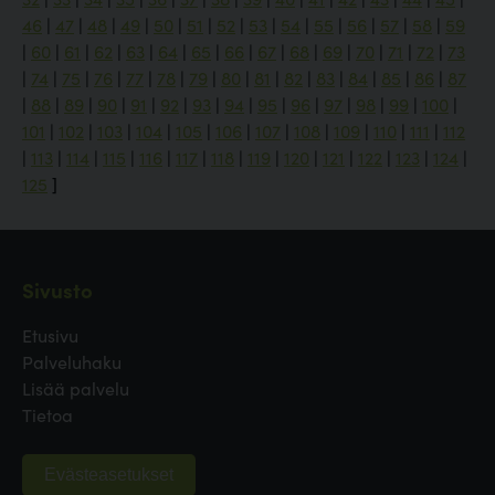
46
|
47
|
48
|
49
|
50
|
51
|
52
|
53
|
54
|
55
|
56
|
57
|
58
|
59
|
60
|
61
|
62
|
63
|
64
|
65
|
66
|
67
|
68
|
69
|
70
|
71
|
72
|
73
|
74
|
75
|
76
|
77
|
78
|
79
|
80
|
81
|
82
|
83
|
84
|
85
|
86
|
87
|
88
|
89
|
90
|
91
|
92
|
93
|
94
|
95
|
96
|
97
|
98
|
99
|
100
|
101
|
102
|
103
|
104
|
105
|
106
|
107
|
108
|
109
|
110
|
111
|
112
|
113
|
114
|
115
|
116
|
117
|
118
|
119
|
120
|
121
|
122
|
123
|
124
|
125
]
Sivusto
Etusivu
Palveluhaku
Lisää palvelu
Tietoa
Evästeasetukset