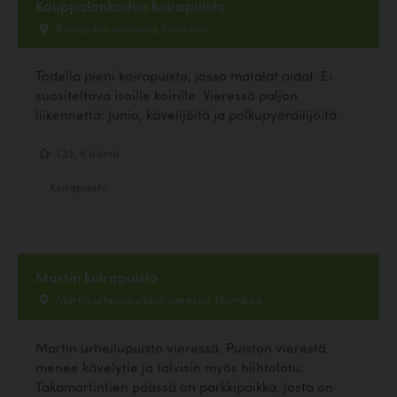
Kauppalankadun koirapuisto
Ratapolun varressa, Hyvinkää
Todella pieni koirapuisto, jossa matalat aidat. Ei
suositeltava isoille koirille. Vieressä paljon
liikennettä: junia, kävelijöitä ja polkupyöräilijöitä.
1.33, 6 ääntä
Koirapuisto
Martin koirapuisto
Martin urheilupuiston vieressä, Hyvinkää
Martin urheilupuisto vieressä. Puiston vierestä
menee kävelytie ja talvisin myös hiihtolatu.
Takamartintien päässä on parkkipaikka, josta on