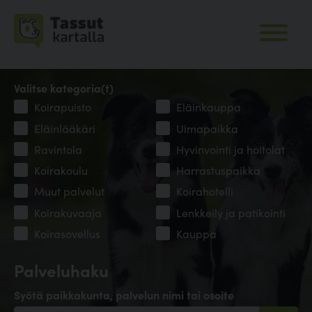
Valitse kategoria(t)
Koirapuisto
Eläinkauppa
Eläinlääkäri
Uimapaikka
Ravintola
Hyvinvointi ja hoitolat
Koirakoulu
Harrastuspaikka
Muut palvelut
Koirahotelli
Koirakuvaaja
Lenkkeily ja patikointi
Koirasovellus
Kauppa
Palveluhaku
Syötä paikkakunta, palvelun nimi tai osoite