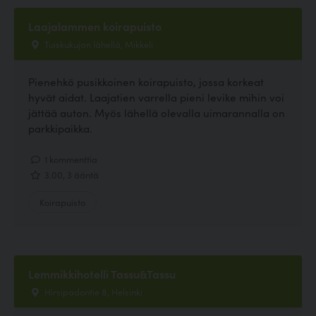
Laajalammen koirapuisto
Tuiskukujan lähellä, Mikkeli
Pienehkö pusikkoinen koirapuisto, jossa korkeat
hyvät aidat. Laajatien varrella pieni levike mihin voi
jättää auton. Myös lähellä olevalla uimarannalla on
parkkipaikka.
1 kommenttia
3.00, 3 ääntä
Koirapuisto
Lemmikkihotelli Tassu&Tassu
Hirsipadontie 8, Helsinki