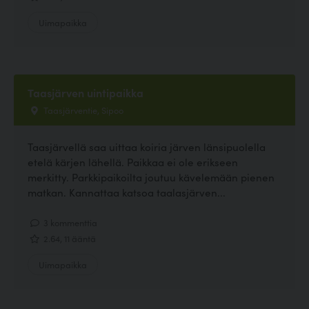
Uimapaikka
Taasjärven uintipaikka
Taasjärventie, Sipoo
Taasjärvellä saa uittaa koiria järven länsipuolella
etelä kärjen lähellä. Paikkaa ei ole erikseen
merkitty. Parkkipaikoilta joutuu kävelemään pienen
matkan. Kannattaa katsoa taalasjärven...
3 kommenttia
2.64, 11 ääntä
Uimapaikka