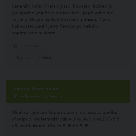
Lemmikkihotelli Helsingissä. Kissojen, koirien ja
jyrsijöiden ympärivuorokautista- ja päivähoitoa
tarjolla. Hyvien kulkuyhteyksien päässä. Myös
koiraosteopaatti Jerry Ketolan palveluita
sopimuksen mukaan.
1.00, 1 ääntä
Hyvinvointi ja hoitolat
Animagi Kapernaumi
Teollisuustie 18B, Seinäjoki
Klinikka sijaitsee Kapernaumin teollisuusalueella.
Monipuolisia lemmikkipalveluita. Avoinna 23.5-8.8
välisenä aikana: Ma-to 8-16 Pe 8-15