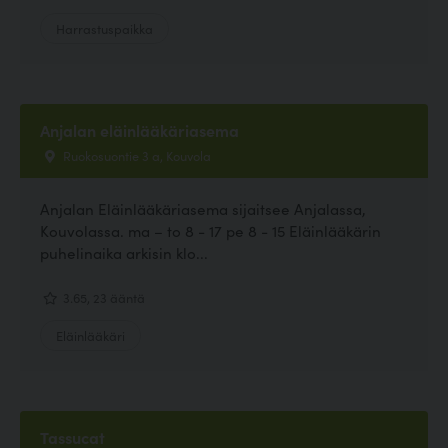
Harrastuspaikka
Anjalan eläinlääkäriasema
Ruokosuontie 3 a, Kouvola
Anjalan Eläinlääkäriasema sijaitsee Anjalassa,
Kouvolassa. ma – to 8 - 17 pe 8 - 15 Eläinlääkärin
puhelinaika arkisin klo...
3.65, 23 ääntä
Eläinlääkäri
Tassucat