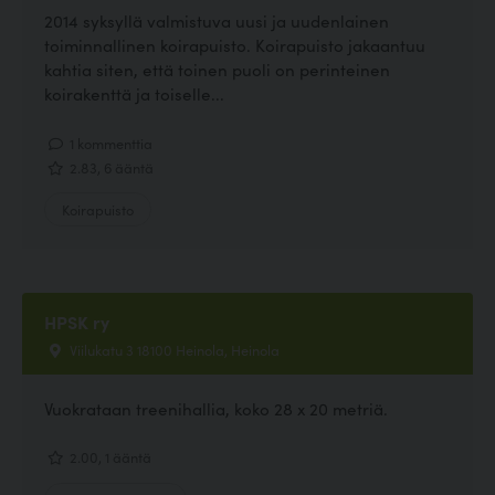
2014 syksyllä valmistuva uusi ja uudenlainen
toiminnallinen koirapuisto. Koirapuisto jakaantuu
kahtia siten, että toinen puoli on perinteinen
koirakenttä ja toiselle...
1 kommenttia
2.83, 6 ääntä
Koirapuisto
HPSK ry
Viilukatu 3 18100 Heinola, Heinola
Vuokrataan treenihallia, koko 28 x 20 metriä.
2.00, 1 ääntä