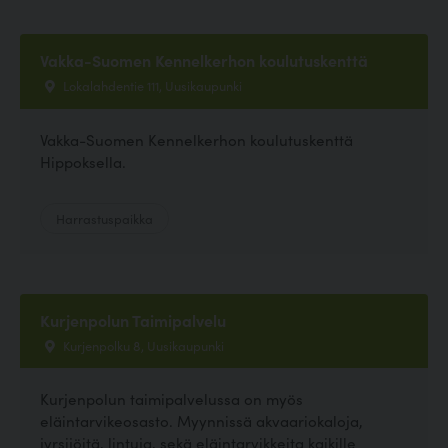
Vakka-Suomen Kennelkerhon koulutuskenttä
Lokalahdentie 111, Uusikaupunki
Vakka-Suomen Kennelkerhon koulutuskenttä
Hippoksella.
Harrastuspaikka
Kurjenpolun Taimipalvelu
Kurjenpolku 8, Uusikaupunki
Kurjenpolun taimipalvelussa on myös
eläintarvikeosasto. Myynnissä akvaariokaloja,
jyrsijöitä, lintuja, sekä eläintarvikkeita kaikille