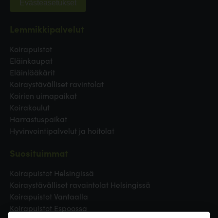
Evästeasetukset
Lemmikkipalvelut
Koirapuistot
Eläinkaupat
Eläinlääkärit
Koiraystävälliset ravintolat
Koirien uimapaikat
Koirakoulut
Harrastuspaikat
Hyvinvointipalvelut ja hoitolat
Suosituimmat
Koirapuistot Helsingissä
Koiraystävälliset ravaintolat Helsingissä
Koirapuistot Vantaalla
Koirapuistot Espoossa