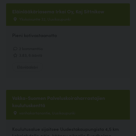
Eläinlääkäriasema Irkai Oy, Kaj Sittnikow
Ykskoivuntie 32, Uusikaupunki
Pieni kotivastaanotto
2 kommenttia
3.83, 6 ääntä
Eläinlääkäri
Vakka-Suomen Palveluskoiraharrastajien
koulutuskenttä
vanhakartanontie, Uusikaupunki
Koulutusalue sijaitsee Uudestakaupungista 4,5 km
Lokalahdelle päin, käänny oikealle Sundholma -