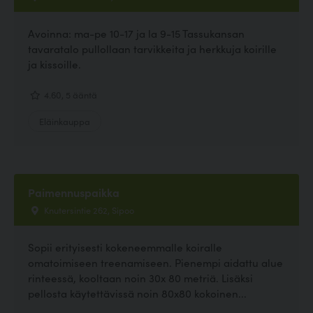
Avoinna: ma-pe 10-17 ja la 9-15 Tassukansan
tavaratalo pullollaan tarvikkeita ja herkkuja koirille
ja kissoille.
4.60, 5 ääntä
Eläinkauppa
Paimennuspaikka
Knutersintie 262, Sipoo
Sopii erityisesti kokeneemmalle koiralle
omatoimiseen treenamiseen. Pienempi aidattu alue
rinteessä, kooltaan noin 30x 80 metriä. Lisäksi
pellosta käytettävissä noin 80x80 kokoinen...