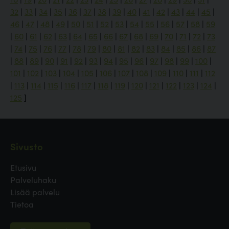
32
|
33
|
34
|
35
|
36
|
37
|
38
|
39
|
40
|
41
|
42
|
43
|
44
|
45
|
46
|
47
|
48
|
49
|
50
|
51
|
52
|
53
|
54
|
55
|
56
|
57
|
58
|
59
|
60
|
61
|
62
|
63
|
64
|
65
|
66
|
67
|
68
|
69
|
70
|
71
|
72
|
73
|
74
|
75
|
76
|
77
|
78
|
79
|
80
|
81
|
82
|
83
|
84
|
85
|
86
|
87
|
88
|
89
|
90
|
91
|
92
|
93
|
94
|
95
|
96
|
97
|
98
|
99
|
100
|
101
|
102
|
103
|
104
|
105
|
106
|
107
|
108
|
109
|
110
|
111
|
112
|
113
|
114
|
115
|
116
|
117
|
118
|
119
|
120
|
121
|
122
|
123
|
124
|
125
]
Sivusto
Etusivu
Palveluhaku
Lisää palvelu
Tietoa