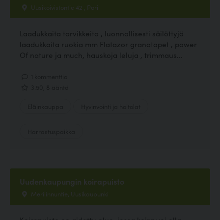
Uusikoivistontie 42 , Pori
Laadukkaita tarvikkeita , luonnollisesti säilöttyjä
laadukkaita ruokia mm Flatazor granatapet , power
Of nature ja much, hauskoja leluja , trimmaus...
1 kommenttia
3.50, 8 ääntä
Eläinkauppa
Hyvinvointi ja hoitolat
Harrastuspaikka
Uudenkaupungin koirapuisto
Merilinnuntie, Uusikaupunki
Koirapuisto on aidattu alue, jossa koira voi olla