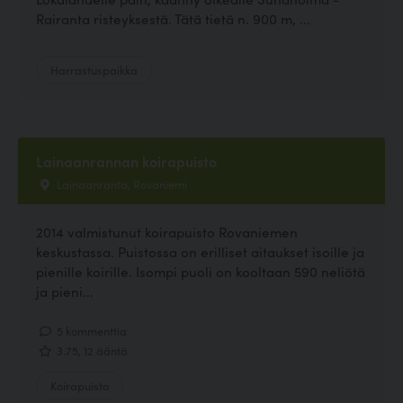
Rairanta risteyksestä. Tätä tietä n. 900 m, ...
Harrastuspaikka
Lainaanrannan koirapuisto
Lainaanranta, Rovaniemi
2014 valmistunut koirapuisto Rovaniemen
keskustassa. Puistossa on erilliset aitaukset isoille ja
pienille koirille. Isompi puoli on kooltaan 590 neliötä
ja pieni...
5 kommenttia
3.75, 12 ääntä
Koirapuisto