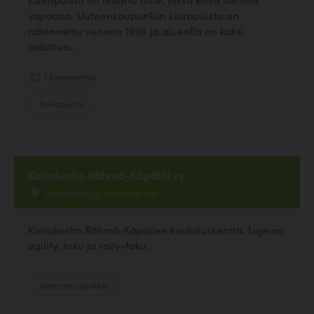
vapaana. Uuteenkaupunkiin koirapuisto on
rakennettu vuonna 1996 ja alueella on kaksi
aidattua...
1 kommenttia
Koirapuisto
Koirakerho Rähmä-Käpälät ry.
Salmenkatu 4, Uusikaupunki
Koirakerho Rähmä-Käpälien koulutuskenttä. Lajeina
agility, toko ja rally-toko.
Harrastuspaikka