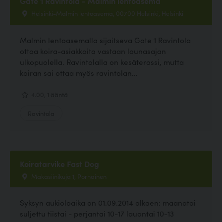
Gate 1 Ravintola - Malmin lentoasema
Helsinki-Malmin lentoasema, 00700 Helsinki, Helsinki
Malmin lentoasemalla sijaitseva Gate 1 Ravintola
ottaa koira-asiakkaita vastaan lounasajan
ulkopuolella. Ravintolalla on kesäterassi, mutta
koiran sai ottaa myös ravintolan...
4.00, 1 ääntä
Ravintola
Koiratarvike Fast Dog
Makasiinikuja 1, Pornainen
Syksyn aukioloaika on 01.09.2014 alkaen: maanatai
suljettu tiistai - perjantai 10-17 lauantai 10-13