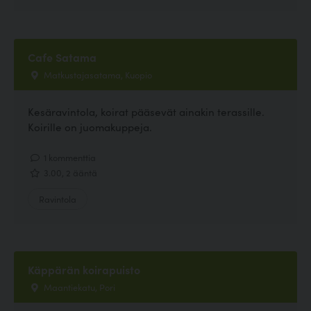
Cafe Satama
Matkustajasatama, Kuopio
Kesäravintola, koirat pääsevät ainakin terassille.
Koirille on juomakuppeja.
1 kommenttia
3.00, 2 ääntä
Ravintola
Käppärän koirapuisto
Maantiekatu, Pori