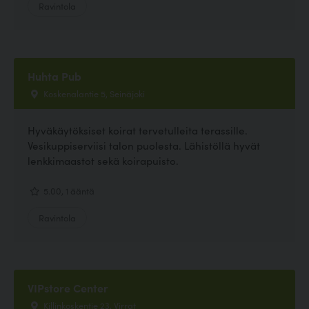
Ravintola
Huhta Pub
Koskenalantie 5, Seinäjoki
Hyväkäytöksiset koirat tervetulleita terassille.
Vesikuppiserviisi talon puolesta. Lähistöllä hyvät
lenkkimaastot sekä koirapuisto.
5.00, 1 ääntä
Ravintola
VIPstore Center
Killinkoskentie 23, Virrat