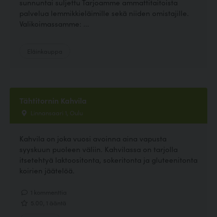
sunnuntai suljettu Tarjoamme ammattitaitoista
palvelua lemmikkieläimille sekä niiden omistajille.
Valikoimassamme: ...
Eläinkauppa
Tähtitornin Kahvila
Linnansaari 1, Oulu
Kahvila on joka vuosi avoinna aina vapusta
syyskuun puoleen väliin. Kahvilassa on tarjolla
itsetehtyä laktoositonta, sokeritonta ja gluteenitonta
koirien jäätelöä.
1 kommenttia
5.00, 1 ääntä