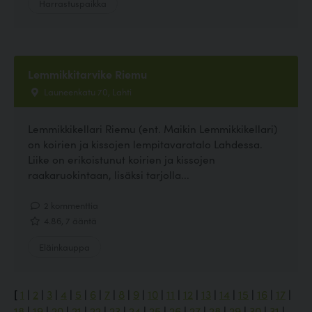
Harrastuspaikka
Lemmikkitarvike Riemu
Launeenkatu 70, Lahti
Lemmikkikellari Riemu (ent. Maikin Lemmikkikellari)
on koirien ja kissojen lempitavaratalo Lahdessa.
Liike on erikoistunut koirien ja kissojen
raakaruokintaan, lisäksi tarjolla...
2 kommenttia
4.86, 7 ääntä
Eläinkauppa
[
1
|
2
|
3
|
4
|
5
|
6
|
7
|
8
|
9
|
10
|
11
|
12
|
13
|
14
|
15
|
16
|
17
|
18
|
19
|
20
|
21
|
22
|
23
|
24
|
25
|
26
|
27
|
28
|
29
|
30
|
31
|