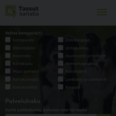
Valitse kategoria(t)
Koirapuisto
Eläinkauppa
Eläinlääkäri
Uimapaikka
Ravintola
Hyvinvointi ja hoitolat
Koirakoulu
Harrastuspaikka
Muut palvelut
Koirahotelli
Koirakuvaaja
Lenkkeily ja patikointi
Koirasovellus
Kauppa
Palveluhaku
Syötä paikkakunta, palvelun nimi tai osoite