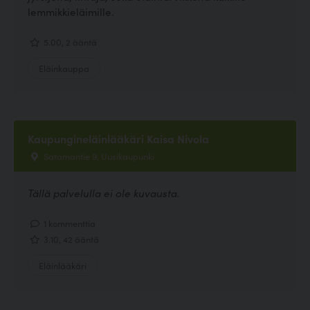
lemmikkieläimille.
5.00, 2 ääntä
Eläinkauppa
Kaupungineläinlääkäri Kaisa Nivola
Satamantie 9, Uusikaupunki
Tällä palvelulla ei ole kuvausta.
1 kommenttia
3.10, 42 ääntä
Eläinlääkäri