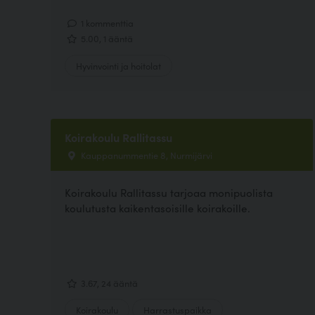
1 kommenttia
5.00, 1 ääntä
Hyvinvointi ja hoitolat
Koirakoulu Rallitassu
Kauppanummentie 8, Nurmijärvi
Koirakoulu Rallitassu tarjoaa monipuolista
koulutusta kaikentasoisille koirakoille.
3.67, 24 ääntä
Koirakoulu
Harrastuspaikka