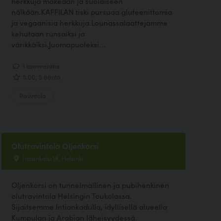
herkkuja makeaan ja suolaiseen
nälkään.KAFFILAN tiski pursuaa gluteenittomia
ja vegaanisia herkkuja.Lounassalaattejamme
kehutaan runsaiksi ja
värikkäiksi.Juomapuoleksi...
1 kommenttia
5.00, 5 ääntä
Ravintola
Olutravintola Oljenkorsi
Intiankatu 18, Helsinki
Oljenkorsi on tunnelmallinen ja pubihenkinen
olutravintola Helsingin Toukolassa.
Sijaitsemme Intiankadulla, idyllisellä alueella
Kumpulan ja Arabian läheisyydessä.