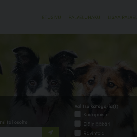
ETUSIVU
PALVELUHAKU
LISÄÄ PALVE
Valitse kategoria(t)
Koirapuisto
mi tai osoite
Eläinlääkäri
Ravintola