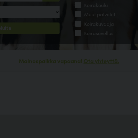
Koirakoulu
Muut palvelut
Koirakuvaaja
Koirasovellus
Mainospaikka vapaana!
Ota yhteyttä.