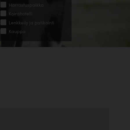
Harrastuspaikka
Koirahotelli
Lenkkeily ja patikointi
Kauppa