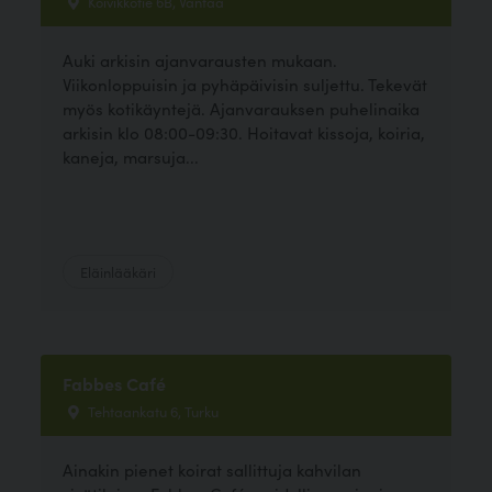
Koivikkotie 6B, Vantaa
Auki arkisin ajanvarausten mukaan.
Viikonloppuisin ja pyhäpäivisin suljettu. Tekevät
myös kotikäyntejä. Ajanvarauksen puhelinaika
arkisin klo 08:00-09:30. Hoitavat kissoja, koiria,
kaneja, marsuja...
Eläinlääkäri
Fabbes Café
Tehtaankatu 6, Turku
Ainakin pienet koirat sallittuja kahvilan