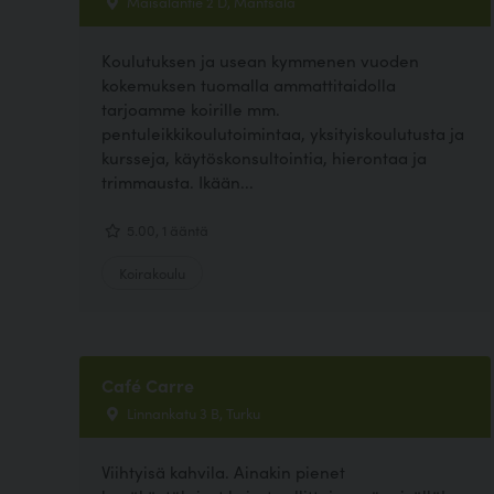
Maisalantie 2 D, Mäntsälä
Koulutuksen ja usean kymmenen vuoden
kokemuksen tuomalla ammattitaidolla
tarjoamme koirille mm.
pentuleikkikoulutoimintaa, yksityiskoulutusta ja
kursseja, käytöskonsultointia, hierontaa ja
trimmausta. Ikään...
5.00, 1 ääntä
Koirakoulu
Café Carre
Linnankatu 3 B, Turku
Viihtyisä kahvila. Ainakin pienet