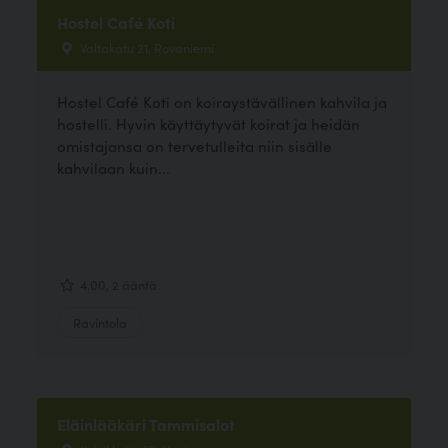
Hostel Café Koti
Valtakatu 21, Rovaniemi
Hostel Café Koti on koiraystävällinen kahvila ja
hostelli. Hyvin käyttäytyvät koirat ja heidän
omistajansa on tervetulleita niin sisälle
kahvilaan kuin...
4.00, 2 ääntä
Ravintola
Eläinlääkäri Tammisalot