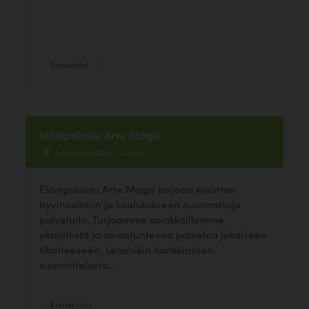
Ravintola
Eläinpalvelu Arte Magis
Jokelantie 904, Tuusula
Eläinpalvelu Arte Magis tarjoaa eläinten
hyvinvointiin ja koulutukseen suunnattuja
palveluita. Tarjoamme asiakkaillemme
yksilöllistä ja asiantuntevaa palvelua jokaiseen
tilanteeseen. Lemmikin hankkimisen
suunnittelusta...
Koirakoulu