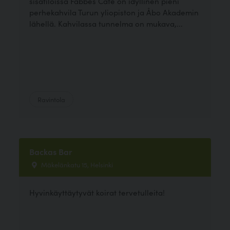
sisätiloissa Fabbes Café on idyllinen pieni
perhekahvila Turun yliopiston ja Åbo Akademin
lähellä. Kahvilassa tunnelma on mukava,...
Ravintola
Backas Bar
Mäkelänkatu 15, Helsinki
Hyvinkäyttäytyvät koirat tervetulleita!