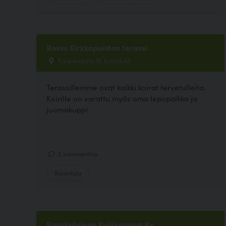
Rosso Kirkkopuiston terassi
Kauppakatu 19, Jyväskylä
Terassillemme ovat kaikki koirat tervetulleita.
Koirille on varattu myös oma lepopaikka ja
juomakuppi.
2 kommenttia
Ravintola
Ranskalainen Kyläkauppa Ky