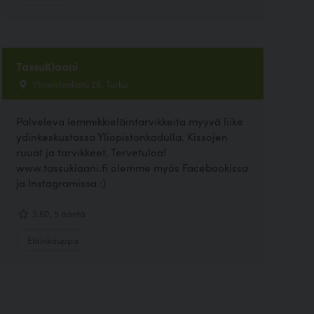
TassuKlaani
Yliopistonkatu 28, Turku
Palveleva lemmikkieläintarvikkeita myyvä liike
ydinkeskustassa Yliopistonkadulla. Kissojen
ruuat ja tarvikkeet. Tervetuloa!
www.tassuklaani.fi olemme myös Facebookissa
ja Instagramissa :)
3.60, 5 ääntä
Eläinkauppa