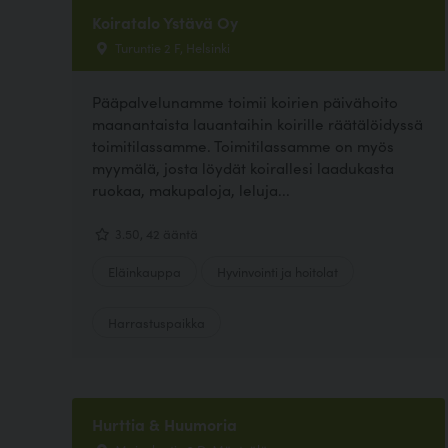
Koiratalo Ystävä Oy
Turuntie 2 F, Helsinki
Pääpalvelunamme toimii koirien päivähoito
maanantaista lauantaihin koirille räätälöidyssä
toimitilassamme. Toimitilassamme on myös
myymälä, josta löydät koirallesi laadukasta
ruokaa, makupaloja, leluja...
3.50, 42 ääntä
Eläinkauppa
Hyvinvointi ja hoitolat
Harrastuspaikka
Hurttia & Huumoria