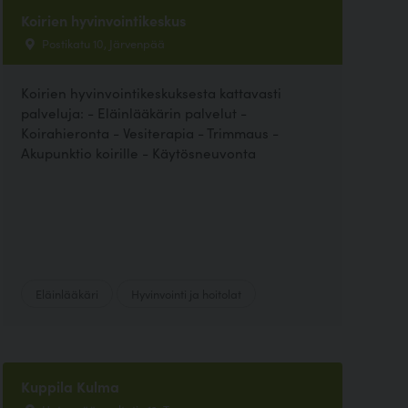
Koirien hyvinvointikeskus
Postikatu 10, Järvenpää
Koirien hyvinvointikeskuksesta kattavasti
palveluja: - Eläinlääkärin palvelut -
Koirahieronta - Vesiterapia - Trimmaus -
Akupunktio koirille - Käytösneuvonta
Eläinlääkäri
Hyvinvointi ja hoitolat
Kuppila Kulma