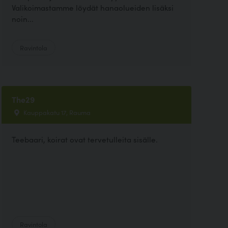
Valikoimastamme löydät hanaolueiden lisäksi
noin...
Ravintola
The29
Kauppakatu 17, Rauma
Teebaari, koirat ovat tervetulleita sisälle.
Ravintola