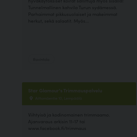
hyväkäytöksiset koirat sallittuja myös sisällä!
Tunnelmallinen kahvila Turun sydämessä.
Parhaimmat pikkusuolaiset ja makeimmat
herkut, sekä salaatit. Myös...
Ravintola
Star Glamour's Trimmauspalvelu
Aittomäentie 10, Lempäälä
Viihtyisä ja kodinomainen trimmaamo.
Ajanvaraus arkisin 11-17 tai
www.facebook.fi/trimmaus