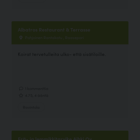
Albatros Restaurant & Terrasse
Pohjoinen Rantakatu , Raasepori
Koirat tervetulleita ulko- että sisätiloille.
1 kommenttia
4.75, 4 ääntä
Ravintola
Erä- ja lemmikkitarvike Aihki Oy