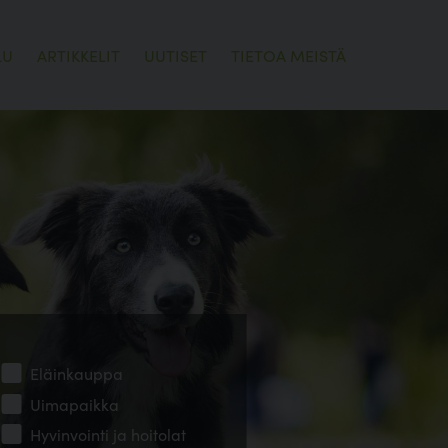
LU
ARTIKKELIT
UUTISET
TIETOA MEISTÄ
Eläinkauppa
Uimapaikka
Hyvinvointi ja hoitolat