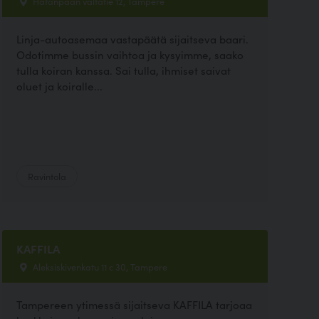
Hatanpään valtatie 12, Tampere
Linja-autoasemaa vastapäätä sijaitseva baari.
Odotimme bussin vaihtoa ja kysyimme, saako
tulla koiran kanssa. Sai tulla, ihmiset saivat
oluet ja koiralle...
Ravintola
KAFFILA
Aleksiskivenkatu 11 c 30, Tampere
Tampereen ytimessä sijaitseva KAFFILA tarjoaa